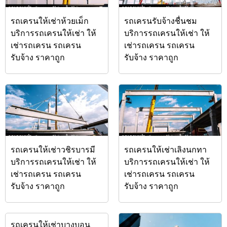
รถเครนให้เช่าห้วยเม็ก
รถเครนรับจ้างชื่นชม
บริการรถเครนให้เช่า ให้
บริการรถเครนให้เช่า ให้
เช่ารถเครน รถเครน
เช่ารถเครน รถเครน
รับจ้าง ราคาถูก
รับจ้าง ราคาถูก
รถเครนให้เช่าวชิรบารมี
รถเครนให้เช่าเลิงนกทา
บริการรถเครนให้เช่า ให้
บริการรถเครนให้เช่า ให้
เช่ารถเครน รถเครน
เช่ารถเครน รถเครน
รับจ้าง ราคาถูก
รับจ้าง ราคาถูก
รถเครนให้เช่าบางบอน