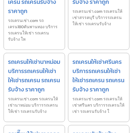
เครน รถเครนรับจ้าง
รับจ้าง ราคาถูก
ราคาถูก
รถเครนเช่า.com รถเครนให้
เช่าสรรคบุรี บริการรถเครน
รถเครนเช่า.com รถ
ให้เช่า รถเครนรับจ้าง
เครน180ตันพานทอง บริการ
รถเครนให้เช่า รถเครน
รับจ้าง ให
รถเครนให้เช่านาหม่อม
รถเครนให้เช่าศรีนคร
บริการรถเครนให้เช่า
บริการรถเครนให้เช่า
ให้เช่ารถเครน รถเครน
ให้เช่ารถเครน รถเครน
รับจ้าง ราคาถูก
รับจ้าง ราคาถูก
รถเครนเช่า.com รถเครนให้
รถเครนเช่า.com รถเครนให้
เช่านาหม่อม บริการรถเครน
เช่าศรีนคร บริการรถเครนให้
ให้เช่า รถเครนรับจ้าง
เช่า รถเครนรับจ้าง ใ