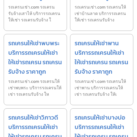
รถเครนเช่า.com รถเครน
รถเครนเช่า.com รถเครนให้
รับจ้างเสาไห้ บริการรถเครน
เช่าบ้านลาด บริการรถเครน
ให้เช่า รถเครนรับจ้าง ใ
ให้เช่า รถเครนรับจ้าง
รถเครนให้เช่าพบพระ
รถเครนให้เช่าพาน
บริการรถเครนให้เช่า
บริการรถเครนให้เช่า
ให้เช่ารถเครน รถเครน
ให้เช่ารถเครน รถเครน
รับจ้าง ราคาถูก
รับจ้าง ราคาถูก
รถเครนเช่า.com รถเครนให้
รถเครนเช่า.com รถเครนให้
เช่าพบพระ บริการรถเครนให้
เช่าพาน บริการรถเครนให้
เช่า รถเครนรับจ้าง ให
เช่า รถเครนรับจ้าง ให้เ
รถเครนให้เช่าวิภาวดี
รถเครนให้เช่าบางบ่อ
บริการรถเครนให้เช่า
บริการรถเครนให้เช่า
ให้เช่ารถเครน รถเครน
ให้เช่ารถเครน รถเครน