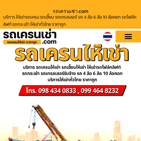
รถเครนเช่า.com
บริการ ให้เช่ารถเครน รถเฮี๊ยบ รถเทรลเลอร์ รถ 4 ล้อ 6 ล้อ 10 ล้อคอก รถโฟล์ค
ลิฟท์ รถกระเช้า ให้เช่าทั่วไทย ราคาถูก