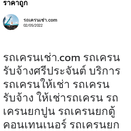
ราคาถูก
รถเครนเช่า.com
02/05/2022
รถเครนเช่า.com รถเครน
รับจ้างศรีประจันต์ บริการ
รถเครนให้เช่า รถเครน
รับจ้าง ให้เช่ารถเครน รถ
เครนยกปูน รถเครนยกตู้
คอนเทนเนอร์ รถเครนยก