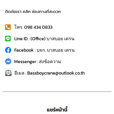
ติดต่อเรา คลิก ช่องทางที่สะดวก
โทร. 098 434 0833
Line ID : (Office) บาสบอย เครน
Facebook : บจก. บาสบอย เครน
Messenger : ส่งข้อความ
อีเมล : Bassboycrane@outlook.co.th
แชร์หน้านี้