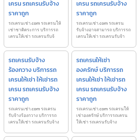
เครน รถเครนรับจ้าง
เครน รถเครนรับจ้าง
ราคาถูก
ราคาถูก
รถเครนเช่า.com รถเครนให้
รถเครนเช่า.com รถเครน
เช่าชาติตระการ บริการรถ
รับจ้างอาจสามารถ บริการรถ
เครนให้เช่า รถเครนรับจ้
เครนให้เช่า รถเครนรับจ้า
รถเครนรับจ้าง
รถเครนให้เช่า
ร้องกวาง บริการรถ
องครักษ์ บริการรถ
เครนให้เช่า ให้เช่ารถ
เครนให้เช่า ให้เช่ารถ
เครน รถเครนรับจ้าง
เครน รถเครนรับจ้าง
ราคาถูก
ราคาถูก
รถเครนเช่า.com รถเครน
รถเครนเช่า.com รถเครนให้
รับจ้างร้องกวาง บริการรถ
เช่าองครักษ์ บริการรถเครน
เครนให้เช่า รถเครนรับจ้าง
ให้เช่า รถเครนรับจ้าง