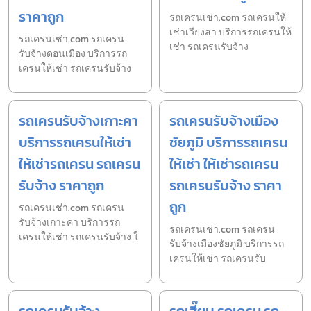
ราคาถูก
รถเครนเช่า.com รถเครนให้
เช่าเวียงสา บริการรถเครนให้
รถเครนเช่า.com รถเครน
เช่า รถเครนรับจ้าง
รับจ้างดอนเมือง บริการรถ
เครนให้เช่า รถเครนรับจ้าง
รถเครนรับจ้างเกาะคา
รถเครนรับจ้างเมือง
บริการรถเครนให้เช่า
ชัยภูมิ บริการรถเครน
ให้เช่ารถเครน รถเครน
ให้เช่า ให้เช่ารถเครน
รับจ้าง ราคาถูก
รถเครนรับจ้าง ราคา
ถูก
รถเครนเช่า.com รถเครน
รับจ้างเกาะคา บริการรถ
รถเครนเช่า.com รถเครน
เครนให้เช่า รถเครนรับจ้าง ใ
รับจ้างเมืองชัยภูมิ บริการรถ
เครนให้เช่า รถเครนรับ
รถเครนรับจ้าง
รถเฮี๊ยบ รถเครน รถ