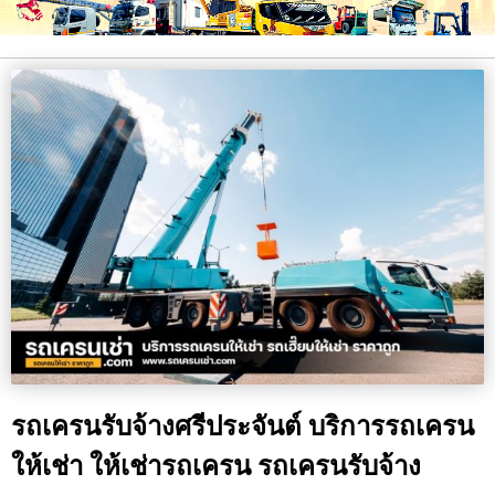
รถเครนรับจ้างศรีประจันต์ บริการรถเครน
ให้เช่า ให้เช่ารถเครน รถเครนรับจ้าง