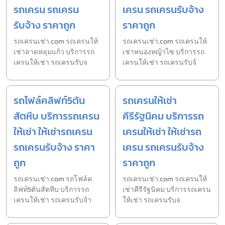
รถเครน รถเครน
เครน รถเครนรับจ้าง
รับจ้าง ราคาถูก
ราคาถูก
รถเครนเช่า.com รถเครนให้
รถเครนเช่า.com รถเครนให้
เช่าลาดหลุมแก้ว บริการรถ
เช่าหนองหญ้าไซ บริการรถ
เครนให้เช่า รถเครนรับจ
เครนให้เช่า รถเครนรับจ้
รถโฟล์คลิฟท์5ตัน
รถเครนให้เช่า
สัตหีบ บริการรถเครน
คีรีรัฐนิคม บริการรถ
ให้เช่า ให้เช่ารถเครน
เครนให้เช่า ให้เช่ารถ
รถเครนรับจ้าง ราคา
เครน รถเครนรับจ้าง
ถูก
ราคาถูก
รถเครนเช่า.com รถโฟล์ค
รถเครนเช่า.com รถเครนให้
ลิฟท์5ตันสัตหีบ บริการรถ
เช่าคีรีรัฐนิคม บริการรถเครน
เครนให้เช่า รถเครนรับจ้า
ให้เช่า รถเครนรับจ