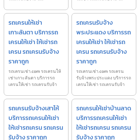
รถเครนให้เช่า
รถเครนรับจ้าง
เกาะลันตา บริการรถ
พระประแดง บริการรถ
เครนให้เช่า ให้เช่ารถ
เครนให้เช่า ให้เช่ารถ
เครน รถเครนรับจ้าง
เครน รถเครนรับจ้าง
ราคาถูก
ราคาถูก
รถเครนเช่า.com รถเครนให้
รถเครนเช่า.com รถเครน
เช่าเกาะลันตา บริการรถ
รับจ้างพระประแดง บริการรถ
เครนให้เช่า รถเครนรับจ้า
เครนให้เช่า รถเครนรับจ้า
รถเครนรับจ้างเสาไห้
รถเครนให้เช่าบ้านลาด
บริการรถเครนให้เช่า
บริการรถเครนให้เช่า
ให้เช่ารถเครน รถเครน
ให้เช่ารถเครน รถเครน
รับจ้าง ราคาถูก
รับจ้าง ราคาถูก