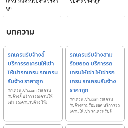
เครน รถเครนรับจ้าง ราคา
รับจ้าง ราคาถูก
ถูก
บทความ
รถเครนรับจ้างลี้
รถเครนรับจ้างสาม
บริการรถเครนให้เช่า
ร้อยยอด บริการรถ
ให้เช่ารถเครน รถเครน
เครนให้เช่า ให้เช่ารถ
รับจ้าง ราคาถูก
เครน รถเครนรับจ้าง
ราคาถูก
รถเครนเช่า.com รถเครน
รับจ้างลี้ บริการรถเครนให้
รถเครนเช่า.com รถเครน
เช่า รถเครนรับจ้าง ให้เ
รับจ้างสามร้อยยอด บริการรถ
เครนให้เช่า รถเครนรับจ้