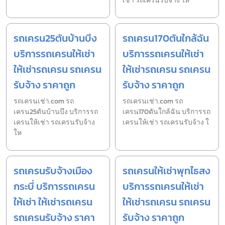
เช่า รถเครนรับจ้าง ให
รถเครน25ตันบ้านบึง
รถเครน170ตันใกล้ฉัน
บริการรถเครนให้เช่า
บริการรถเครนให้เช่า
ให้เช่ารถเครน รถเครน
ให้เช่ารถเครน รถเครน
รับจ้าง ราคาถูก
รับจ้าง ราคาถูก
รถเครนเช่า.com รถ
รถเครนเช่า.com รถ
เครน25ตันบ้านบึง บริการรถ
เครน170ตันใกล้ฉัน บริการรถ
เครนให้เช่า รถเครนรับจ้าง
เครนให้เช่า รถเครนรับจ้าง ใ
ให
รถเครนรับจ้างเมือง
รถเครนให้เช่าพุทไธสง
กระบี่ บริการรถเครน
บริการรถเครนให้เช่า
ให้เช่า ให้เช่ารถเครน
ให้เช่ารถเครน รถเครน
รถเครนรับจ้าง ราคา
รับจ้าง ราคาถูก