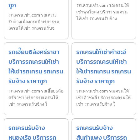
ถูก
รถเครนเช่า.com รถเครนให้
เช่าพุทไธสง บริการรถเครน
รถเครนเช่า.com รถเครน
ให้เช่า รถเครนรับจ้าง
รับจ้างเมืองกระบี่ บริการรถ
เครนให้เช่า รถเครนรับจ
รถเฮี๊ยบ6ล้อศรีราชา
รถเครนให้เช่าคำชะอี
บริการรถเครนให้เช่า
บริการรถเครนให้เช่า
ให้เช่ารถเครน รถเครน
ให้เช่ารถเครน รถเครน
รับจ้าง ราคาถูก
รับจ้าง ราคาถูก
รถเครนเช่า.com รถเฮี๊ยบ6ล้อ
รถเครนเช่า.com รถเครนให้
ศรีราชา บริการรถเครนให้
เช่าคำชะอี บริการรถเครนให้
เช่า รถเครนรับจ้าง ใ
เช่า รถเครนรับจ้าง ใ
รถเครนรับจ้าง
รถเครนรับจ้าง
หนองเรือ บริการรถ
สันกำแพง บริการรถ