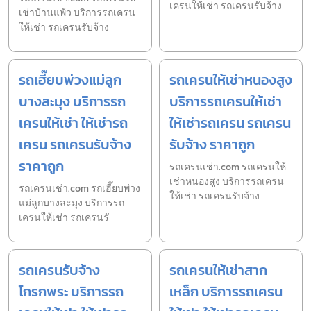
เครนให้เช่า รถเครนรับจ้าง
เช่าบ้านแพ้ว บริการรถเครน
ให้เช่า รถเครนรับจ้าง
รถเฮี๊ยบพ่วงแม่ลูก
รถเครนให้เช่าหนองสูง
บางละมุง บริการรถ
บริการรถเครนให้เช่า
เครนให้เช่า ให้เช่ารถ
ให้เช่ารถเครน รถเครน
เครน รถเครนรับจ้าง
รับจ้าง ราคาถูก
ราคาถูก
รถเครนเช่า.com รถเครนให้
เช่าหนองสูง บริการรถเครน
รถเครนเช่า.com รถเฮี๊ยบพ่วง
ให้เช่า รถเครนรับจ้าง
แม่ลูกบางละมุง บริการรถ
เครนให้เช่า รถเครนรั
รถเครนรับจ้าง
รถเครนให้เช่าสาก
โกรกพระ บริการรถ
เหล็ก บริการรถเครน