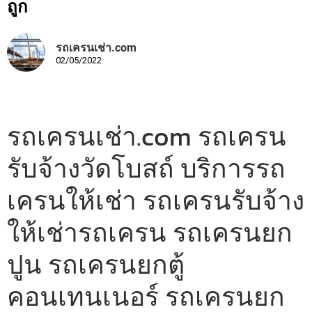
ถูก
รถเครนเช่า.com
02/05/2022
รถเครนเช่า.com รถเครน
รับจ้างวัดโบสถ์ บริการรถ
เครนให้เช่า รถเครนรับจ้าง
ให้เช่ารถเครน รถเครนยก
ปูน รถเครนยกตู้
คอนเทนเนอร์ รถเครนยก