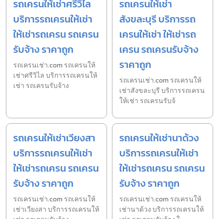
รถเครนให้เช่าศรีวิไล
รถเครนให้เช่า
บริการรถเครนให้เช่า
สังขละบุรี บริการรถ
ให้เช่ารถเครน รถเครน
เครนให้เช่า ให้เช่ารถ
รับจ้าง ราคาถูก
เครน รถเครนรับจ้าง
ราคาถูก
รถเครนเช่า.com รถเครนให้
เช่าศรีวิไล บริการรถเครนให้
รถเครนเช่า.com รถเครนให้
เช่า รถเครนรับจ้าง
เช่าสังขละบุรี บริการรถเครน
ให้เช่า รถเครนรับจ้
รถเครนให้เช่าเวียงสา
รถเครนให้เช่านาด้วง
บริการรถเครนให้เช่า
บริการรถเครนให้เช่า
ให้เช่ารถเครน รถเครน
ให้เช่ารถเครน รถเครน
รับจ้าง ราคาถูก
รับจ้าง ราคาถูก
รถเครนเช่า.com รถเครนให้
รถเครนเช่า.com รถเครนให้
เช่าเวียงสา บริการรถเครนให้
เช่านาด้วง บริการรถเครนให้