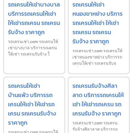
รถเครนให้เช่าบางบาล
รถเครนให้เช่า
บริการรถเครนให้เช่า
หนองขาหย่าง บริการ
ให้เช่ารถเครน รถเครน
รถเครนให้เช่า ให้เช่า
รับจ้าง ราคาถูก
รถเครน รถเครน
รับจ้าง ราคาถูก
รถเครนเช่า.com รถเครนให้
เช่าบางบาล บริการรถเครน
รถเครนเช่า.com รถเครนให้
ให้เช่า รถเครนรับจ้าง ใ
เช่าหนองขาหย่าง บริการรถ
เครนให้เช่า รถเครนรับจ
รถเครนให้เช่า
รถเครนรับจ้างศิลา
บ้านแพ้ว บริการรถ
ลาด บริการรถเครนให้
เครนให้เช่า ให้เช่ารถ
เช่า ให้เช่ารถเครน รถ
เครน รถเครนรับจ้าง
เครนรับจ้าง ราคาถูก
ราคาถูก
รถเครนเช่า.com รถเครน
รับจ้างศิลาลาด บริการรถ
รถเครนเช่า.com รถเครนให้