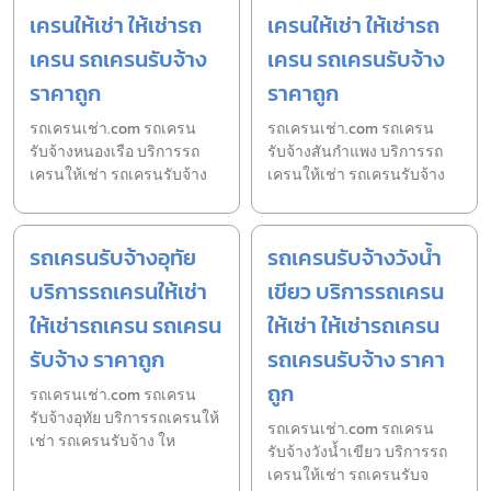
เครนให้เช่า ให้เช่ารถ
เครนให้เช่า ให้เช่ารถ
เครน รถเครนรับจ้าง
เครน รถเครนรับจ้าง
ราคาถูก
ราคาถูก
รถเครนเช่า.com รถเครน
รถเครนเช่า.com รถเครน
รับจ้างหนองเรือ บริการรถ
รับจ้างสันกำแพง บริการรถ
เครนให้เช่า รถเครนรับจ้าง
เครนให้เช่า รถเครนรับจ้าง
รถเครนรับจ้างอุทัย
รถเครนรับจ้างวังน้ำ
บริการรถเครนให้เช่า
เขียว บริการรถเครน
ให้เช่ารถเครน รถเครน
ให้เช่า ให้เช่ารถเครน
รับจ้าง ราคาถูก
รถเครนรับจ้าง ราคา
ถูก
รถเครนเช่า.com รถเครน
รับจ้างอุทัย บริการรถเครนให้
รถเครนเช่า.com รถเครน
เช่า รถเครนรับจ้าง ให
รับจ้างวังน้ำเขียว บริการรถ
เครนให้เช่า รถเครนรับจ