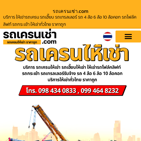
รถเครนเช่า.com
บริการ ให้เช่ารถเครน รถเฮี๊ยบ รถเทรลเลอร์ รถ 4 ล้อ 6 ล้อ 10 ล้อคอก รถโฟล์ค
ลิฟท์ รถกระเช้า ให้เช่าทั่วไทย ราคาถูก