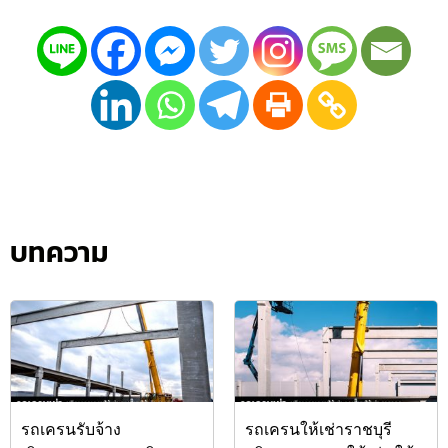
บทความ
รถเครนรับจ้าง
รถเครนให้เช่าราชบุรี