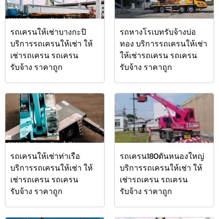
รถเครนให้เช่าบางกะปิ
รถหางโรเบทรับจ้างบ่อ
บริการรถเครนให้เช่า ให้
ทอง บริการรถเครนให้เช่า
เช่ารถเครน รถเครน
ให้เช่ารถเครน รถเครน
รับจ้าง ราคาถูก
รับจ้าง ราคาถูก
รถเครนให้เช่าท่าเรือ
รถเครน180ตันหนองใหญ่
บริการรถเครนให้เช่า ให้
บริการรถเครนให้เช่า ให้
เช่ารถเครน รถเครน
เช่ารถเครน รถเครน
รับจ้าง ราคาถูก
รับจ้าง ราคาถูก