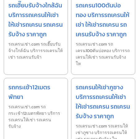
รถเฮี๊ยบรับจ้างใกล้ฉัน
รถเครน100ตันบ่อ
บริการรถเครนให้เช่า
ทอง บริการรถเครนให้
ให้เช่ารถเครน รถเครน
เช่า ให้เช่ารถเครน รถ
รับจ้าง ราคาถูก
เครนรับจ้าง ราคาถูก
รถเครนเช่า.com รถเฮี๊ยบรับ
รถเครนเช่า.com รถ
จ้างใกล้ฉัน บริการรถเครนให้
เครน100ตันบ่อทอง บริการรถ
เช่า รถเครนรับจ้า
เครนให้เช่า รถเครนรับจ้าง
ให
รถกระเช้า12เมตร
รถเครนให้เช่าภูซาง
พัทยา
บริการรถเครนให้เช่า
ให้เช่ารถเครน รถเครน
รถเครนเช่า.com รถ
กระเช้า12เมตรพัทยา บริการ
รับจ้าง ราคาถูก
รถเครนให้เช่า รถเครน
รถเครนเช่า.com รถเครนให้
รับจ้าง
เช่าภูซาง บริการรถเครนให้