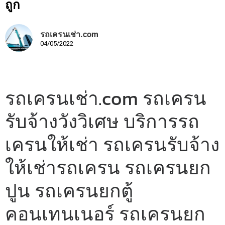
ถูก
รถเครนเช่า.com
04/05/2022
รถเครนเช่า.com รถเครน
รับจ้างวังวิเศษ บริการรถ
เครนให้เช่า รถเครนรับจ้าง
ให้เช่ารถเครน รถเครนยก
ปูน รถเครนยกตู้
คอนเทนเนอร์ รถเครนยก