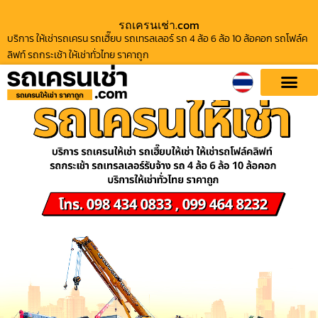
รถเครนเช่า.com
บริการ ให้เช่ารถเครน รถเฮี๊ยบ รถเทรลเลอร์ รถ 4 ล้อ 6 ล้อ 10 ล้อคอก รถโฟล์ค
ลิฟท์ รถกระเช้า ให้เช่าทั่วไทย ราคาถูก