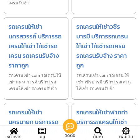
เครนรับจ้า
รถเครนให้เช่า
รถเครนให้เช่าวชิร
นครสวรรค์ บริการรถ
บารมี บริการรถเครน
เครนให้เช่า ให้เช่ารถ
ให้เช่า ให้เช่ารถเครน
เครน รถเครนรับจ้าง
รถเครนรับจ้าง ราคา
ราคาถูก
ถูก
รถเครนเช่า.com รถเครนให้
รถเครนเช่า.com รถเครนให้
เช่านครสวรรค์ บริการรถ
เช่าวชิรบารมี บริการรถเครน
เครนให้เช่า รถเครนรับจ้า
ให้เช่า รถเครนรับจ้า
รถเครนให้เช่า
รถเครนให้เช่าฟากท่า
นครนายก บริการรถ
บริการรถเครนให้เช่า
เครนให้เช่า ให้เช่ารถ
ให้เช่ารถเครน รถเครน
ติดต่อ
หน้าหลัก
เมนู
ค้นหา
เพิ่มเติม