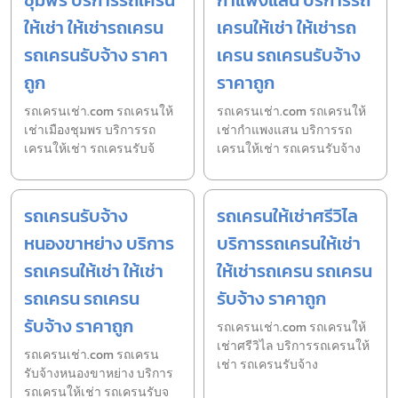
ให้เช่า ให้เช่ารถเครน
เครนให้เช่า ให้เช่ารถ
รถเครนรับจ้าง ราคา
เครน รถเครนรับจ้าง
ถูก
ราคาถูก
รถเครนเช่า.com รถเครนให้
รถเครนเช่า.com รถเครนให้
เช่าเมืองชุมพร บริการรถ
เช่ากำแพงแสน บริการรถ
เครนให้เช่า รถเครนรับจ้
เครนให้เช่า รถเครนรับจ้าง
รถเครนรับจ้าง
รถเครนให้เช่าศรีวิไล
หนองขาหย่าง บริการ
บริการรถเครนให้เช่า
รถเครนให้เช่า ให้เช่า
ให้เช่ารถเครน รถเครน
รถเครน รถเครน
รับจ้าง ราคาถูก
รับจ้าง ราคาถูก
รถเครนเช่า.com รถเครนให้
เช่าศรีวิไล บริการรถเครนให้
รถเครนเช่า.com รถเครน
เช่า รถเครนรับจ้าง
รับจ้างหนองขาหย่าง บริการ
รถเครนให้เช่า รถเครนรับจ