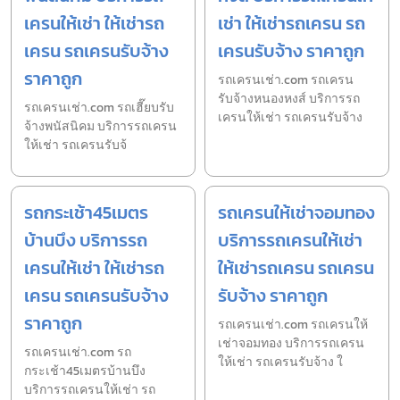
เครนให้เช่า ให้เช่ารถ
เช่า ให้เช่ารถเครน รถ
เครน รถเครนรับจ้าง
เครนรับจ้าง ราคาถูก
ราคาถูก
รถเครนเช่า.com รถเครน
รับจ้างหนองหงส์ บริการรถ
รถเครนเช่า.com รถเฮี๊ยบรับ
เครนให้เช่า รถเครนรับจ้าง
จ้างพนัสนิคม บริการรถเครน
ให้เช่า รถเครนรับจ้
รถกระเช้า45เมตร
รถเครนให้เช่าจอมทอง
บ้านบึง บริการรถ
บริการรถเครนให้เช่า
เครนให้เช่า ให้เช่ารถ
ให้เช่ารถเครน รถเครน
เครน รถเครนรับจ้าง
รับจ้าง ราคาถูก
ราคาถูก
รถเครนเช่า.com รถเครนให้
เช่าจอมทอง บริการรถเครน
รถเครนเช่า.com รถ
ให้เช่า รถเครนรับจ้าง ใ
กระเช้า45เมตรบ้านบึง
บริการรถเครนให้เช่า รถ