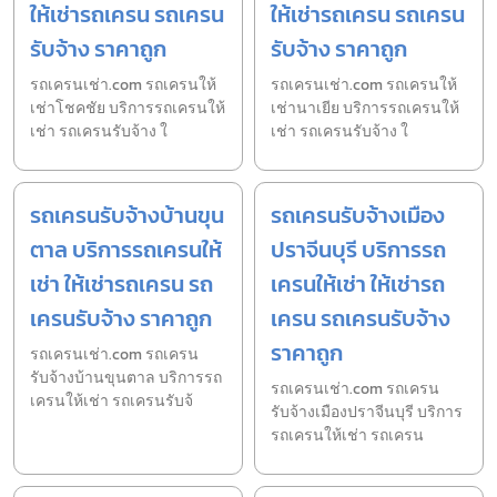
ให้เช่ารถเครน รถเครน
ให้เช่ารถเครน รถเครน
รับจ้าง ราคาถูก
รับจ้าง ราคาถูก
รถเครนเช่า.com รถเครนให้
รถเครนเช่า.com รถเครนให้
เช่าโชคชัย บริการรถเครนให้
เช่านาเยีย บริการรถเครนให้
เช่า รถเครนรับจ้าง ใ
เช่า รถเครนรับจ้าง ใ
รถเครนรับจ้างบ้านขุน
รถเครนรับจ้างเมือง
ตาล บริการรถเครนให้
ปราจีนบุรี บริการรถ
เช่า ให้เช่ารถเครน รถ
เครนให้เช่า ให้เช่ารถ
เครนรับจ้าง ราคาถูก
เครน รถเครนรับจ้าง
ราคาถูก
รถเครนเช่า.com รถเครน
รับจ้างบ้านขุนตาล บริการรถ
รถเครนเช่า.com รถเครน
เครนให้เช่า รถเครนรับจ้
รับจ้างเมืองปราจีนบุรี บริการ
รถเครนให้เช่า รถเครน