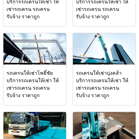
บริการรถเครนให้เช่า ให้
บริการรถเครนให้เช่า ให้
เช่ารถเครน รถเครน
เช่ารถเครน รถเครน
รับจ้าง ราคาถูก
รับจ้าง ราคาถูก
รถเครนให้เช่าโพธิ์ชัย
รถเครนให้เช่าบุ่งคล้า
บริการรถเครนให้เช่า ให้
บริการรถเครนให้เช่า ให้
เช่ารถเครน รถเครน
เช่ารถเครน รถเครน
รับจ้าง ราคาถูก
รับจ้าง ราคาถูก