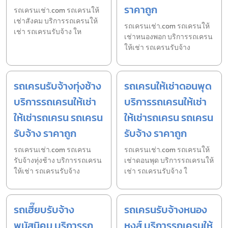
ราคาถูก
รถเครนเช่า.com รถเครนให้
เช่าสังคม บริการรถเครนให้
รถเครนเช่า.com รถเครนให้
เช่า รถเครนรับจ้าง ให
เช่าหนองพอก บริการรถเครน
ให้เช่า รถเครนรับจ้าง
รถเครนรับจ้างทุ่งช้าง
รถเครนให้เช่าดอนพุด
บริการรถเครนให้เช่า
บริการรถเครนให้เช่า
ให้เช่ารถเครน รถเครน
ให้เช่ารถเครน รถเครน
รับจ้าง ราคาถูก
รับจ้าง ราคาถูก
รถเครนเช่า.com รถเครน
รถเครนเช่า.com รถเครนให้
รับจ้างทุ่งช้าง บริการรถเครน
เช่าดอนพุด บริการรถเครนให้
ให้เช่า รถเครนรับจ้าง
เช่า รถเครนรับจ้าง ใ
รถเฮี๊ยบรับจ้าง
รถเครนรับจ้างหนอง
พนัสนิคม บริการรถ
หงส์ บริการรถเครนให้