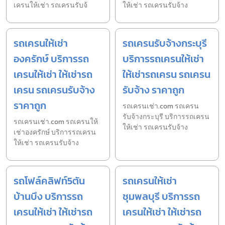
เครนให้เช่า รถเครนรับจ้
ให้เช่า รถเครนรับจ้าง
รถเครนให้เช่า
รถเครนรับจ้างกระบุรี
องครักษ์ บริการรถ
บริการรถเครนให้เช่า
เครนให้เช่า ให้เช่ารถ
ให้เช่ารถเครน รถเครน
เครน รถเครนรับจ้าง
รับจ้าง ราคาถูก
ราคาถูก
รถเครนเช่า.com รถเครน
รับจ้างกระบุรี บริการรถเครน
รถเครนเช่า.com รถเครนให้
ให้เช่า รถเครนรับจ้าง
เช่าองครักษ์ บริการรถเครน
ให้เช่า รถเครนรับจ้าง
รถโฟล์คลิฟท์5ตัน
รถเครนให้เช่า
บ้านบึง บริการรถ
ชุมพลบุรี บริการรถ
เครนให้เช่า ให้เช่ารถ
เครนให้เช่า ให้เช่ารถ