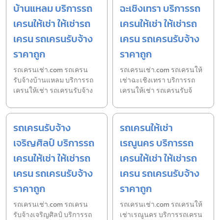
บ้านแหลม บริการรถ
ฉะเชิงเทรา บริการรถ
เครนให้เช่า ให้เช่ารถ
เครนให้เช่า ให้เช่ารถ
เครน รถเครนรับจ้าง
เครน รถเครนรับจ้าง
ราคาถูก
ราคาถูก
รถเครนเช่า.com รถเครน
รถเครนเช่า.com รถเครนให้
รับจ้างบ้านแหลม บริการรถ
เช่าฉะเชิงเทรา บริการรถ
เครนให้เช่า รถเครนรับจ้าง
เครนให้เช่า รถเครนรับจ้
รถเครนรับจ้าง
รถเครนให้เช่า
เจริญศิลป์ บริการรถ
เรณูนคร บริการรถ
เครนให้เช่า ให้เช่ารถ
เครนให้เช่า ให้เช่ารถ
เครน รถเครนรับจ้าง
เครน รถเครนรับจ้าง
ราคาถูก
ราคาถูก
รถเครนเช่า.com รถเครน
รถเครนเช่า.com รถเครนให้
รับจ้างเจริญศิลป์ บริการรถ
เช่าเรณูนคร บริการรถเครน