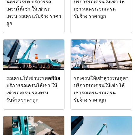
นครสวรรค์ บริการรถ
บริการรถเครนให้เช่า ให้
เครนให้เช่า ให้เช่ารถ
เช่ารถเครน รถเครน
เครน รถเครนรับจ้าง ราคา
รับจ้าง ราคาถูก
ถูก
รถเครนให้เช่าบรรพตพิสัย
รถเครนให้เช่าสุวรรณคูหา
บริการรถเครนให้เช่า ให้
บริการรถเครนให้เช่า ให้
เช่ารถเครน รถเครน
เช่ารถเครน รถเครน
รับจ้าง ราคาถูก
รับจ้าง ราคาถูก