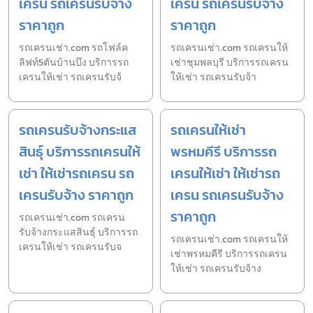
เครน รถเครนรับจ้าง
เครน รถเครนรับจ้าง
ราคาถูก
ราคาถูก
รถเครนเช่า.com รถโฟล์ค
รถเครนเช่า.com รถเครนให้
ลิฟท์5ตันบ้านบึง บริการรถ
เช่าชุมพลบุรี บริการรถเครน
เครนให้เช่า รถเครนรับจ้
ให้เช่า รถเครนรับจ้า
รถเครนรับจ้างกระแส
รถเครนให้เช่า
สินธุ์ บริการรถเครนให้
พรหมคีรี บริการรถ
เช่า ให้เช่ารถเครน รถ
เครนให้เช่า ให้เช่ารถ
เครนรับจ้าง ราคาถูก
เครน รถเครนรับจ้าง
ราคาถูก
รถเครนเช่า.com รถเครน
รับจ้างกระแสสินธุ์ บริการรถ
รถเครนเช่า.com รถเครนให้
เครนให้เช่า รถเครนรับจ
เช่าพรหมคีรี บริการรถเครน
ให้เช่า รถเครนรับจ้าง