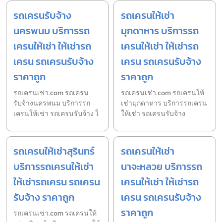
รถเครนรับจ้าง
รถเครนให้เช่า
นครพนม บริการรถ
มุกดาหาร บริการรถ
เครนให้เช่า ให้เช่ารถ
เครนให้เช่า ให้เช่ารถ
เครน รถเครนรับจ้าง
เครน รถเครนรับจ้าง
ราคาถูก
ราคาถูก
รถเครนเช่า.com รถเครน
รถเครนเช่า.com รถเครนให้
รับจ้างนครพนม บริการรถ
เช่ามุกดาหาร บริการรถเครน
เครนให้เช่า รถเครนรับจ้าง ใ
ให้เช่า รถเครนรับจ้าง
รถเครนให้เช่าสุรินทร์
รถเครนให้เช่า
บริการรถเครนให้เช่า
นาจะหลวย บริการรถ
ให้เช่ารถเครน รถเครน
เครนให้เช่า ให้เช่ารถ
รับจ้าง ราคาถูก
เครน รถเครนรับจ้าง
ราคาถูก
รถเครนเช่า.com รถเครนให้