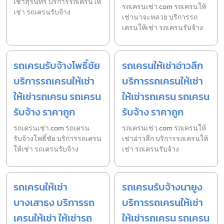
เช่าสุรินทร์ บริการรถเครนให้
รถเครนเช่า.com รถเครนให้
เช่า รถเครนรับจ้าง
เช่านาจะหลวย บริการรถ
เครนให้เช่า รถเครนรับจ้าง
รถเครนรับจ้างโพธิ์ชัย
รถเครนให้เช่าอ่าวลึก
บริการรถเครนให้เช่า
บริการรถเครนให้เช่า
ให้เช่ารถเครน รถเครน
ให้เช่ารถเครน รถเครน
รับจ้าง ราคาถูก
รับจ้าง ราคาถูก
รถเครนเช่า.com รถเครน
รถเครนเช่า.com รถเครนให้
รับจ้างโพธิ์ชัย บริการรถเครน
เช่าอ่าวลึก บริการรถเครนให้
ให้เช่า รถเครนรับจ้าง
เช่า รถเครนรับจ้าง
รถเครนให้เช่า
รถเครนรับจ้างนายูง
บางเสาธง บริการรถ
บริการรถเครนให้เช่า
เครนให้เช่า ให้เช่ารถ
ให้เช่ารถเครน รถเครน