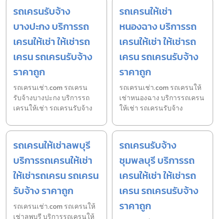
รถเครนรับจ้าง
รถเครนให้เช่า
บางปะกง บริการรถ
หนองฉาง บริการรถ
เครนให้เช่า ให้เช่ารถ
เครนให้เช่า ให้เช่ารถ
เครน รถเครนรับจ้าง
เครน รถเครนรับจ้าง
ราคาถูก
ราคาถูก
รถเครนเช่า.com รถเครน
รถเครนเช่า.com รถเครนให้
รับจ้างบางปะกง บริการรถ
เช่าหนองฉาง บริการรถเครน
เครนให้เช่า รถเครนรับจ้าง
ให้เช่า รถเครนรับจ้าง
รถเครนให้เช่าลพบุรี
รถเครนรับจ้าง
บริการรถเครนให้เช่า
ชุมพลบุรี บริการรถ
ให้เช่ารถเครน รถเครน
เครนให้เช่า ให้เช่ารถ
รับจ้าง ราคาถูก
เครน รถเครนรับจ้าง
ราคาถูก
รถเครนเช่า.com รถเครนให้
เช่าลพบุรี บริการรถเครนให้