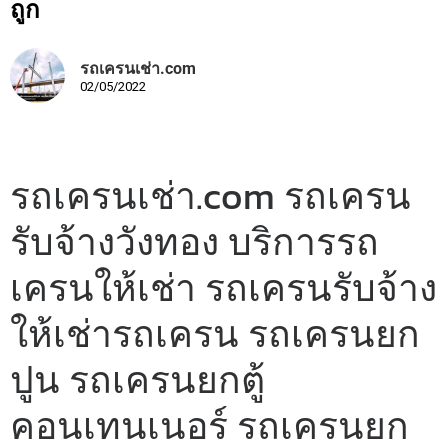
ถูก
รถเครนเช่า.com
02/05/2022
รถเครนเช่า.com รถเครน
รับจ้างวังทอง บริการรถ
เครนให้เช่า รถเครนรับจ้าง
ให้เช่ารถเครน รถเครนยก
ปูน รถเครนยกตู้
คอนเทนเนอร์ รถเครนยก