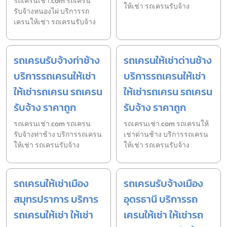
รถเครนเช่า.com รถเครน
ให้เช่า รถเครนรับจ้าง
รับจ้างหนองไผ่ บริการรถ
เครนให้เช่า รถเครนรับจ้าง
รถเครนรับจ้างท่าช้าง
รถเครนให้เช่าด่านช้าง
บริการรถเครนให้เช่า
บริการรถเครนให้เช่า
ให้เช่ารถเครน รถเครน
ให้เช่ารถเครน รถเครน
รับจ้าง ราคาถูก
รับจ้าง ราคาถูก
รถเครนเช่า.com รถเครน
รถเครนเช่า.com รถเครนให้
รับจ้างท่าช้าง บริการรถเครน
เช่าด่านช้าง บริการรถเครน
ให้เช่า รถเครนรับจ้าง
ให้เช่า รถเครนรับจ้าง
รถเครนให้เช่าเมือง
รถเครนรับจ้างเมือง
สมุทรปราการ บริการ
อุดรธานี บริการรถ
รถเครนให้เช่า ให้เช่า
เครนให้เช่า ให้เช่ารถ