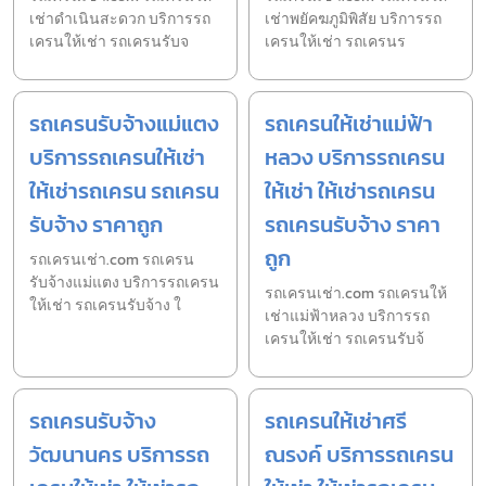
เช่าดำเนินสะดวก บริการรถ
เช่าพยัคฆภูมิพิสัย บริการรถ
เครนให้เช่า รถเครนรับจ
เครนให้เช่า รถเครนร
รถเครนรับจ้างแม่แตง
รถเครนให้เช่าแม่ฟ้า
บริการรถเครนให้เช่า
หลวง บริการรถเครน
ให้เช่ารถเครน รถเครน
ให้เช่า ให้เช่ารถเครน
รับจ้าง ราคาถูก
รถเครนรับจ้าง ราคา
ถูก
รถเครนเช่า.com รถเครน
รับจ้างแม่แตง บริการรถเครน
รถเครนเช่า.com รถเครนให้
ให้เช่า รถเครนรับจ้าง ใ
เช่าแม่ฟ้าหลวง บริการรถ
เครนให้เช่า รถเครนรับจ้
รถเครนรับจ้าง
รถเครนให้เช่าศรี
วัฒนานคร บริการรถ
ณรงค์ บริการรถเครน