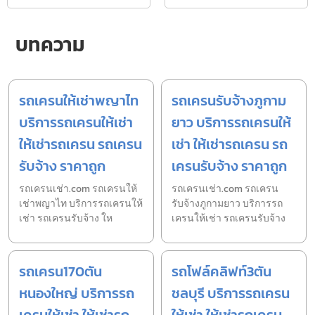
บทความ
รถเครนให้เช่าพญาไท
รถเครนรับจ้างภูกาม
บริการรถเครนให้เช่า
ยาว บริการรถเครนให้
ให้เช่ารถเครน รถเครน
เช่า ให้เช่ารถเครน รถ
รับจ้าง ราคาถูก
เครนรับจ้าง ราคาถูก
รถเครนเช่า.com รถเครนให้
รถเครนเช่า.com รถเครน
เช่าพญาไท บริการรถเครนให้
รับจ้างภูกามยาว บริการรถ
เช่า รถเครนรับจ้าง ให
เครนให้เช่า รถเครนรับจ้าง
รถเครน170ตัน
รถโฟล์คลิฟท์3ตัน
หนองใหญ่ บริการรถ
ชลบุรี บริการรถเครน
เครนให้เช่า ให้เช่ารถ
ให้เช่า ให้เช่ารถเครน