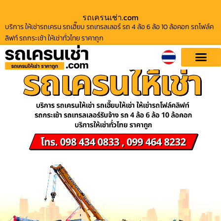
รถเครนเช่า.com
บริการ ให้เช่ารถเครน รถเฮี๊ยบ รถเทรลเลอร์ รถ 4 ล้อ 6 ล้อ 10 ล้อคอก รถโฟล์ค
ลิฟท์ รถกระเช้า ให้เช่าทั่วไทย ราคาถูก