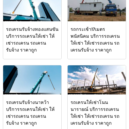
รถเครนรับจ้างทองแสนขัน
รถกระเช้า17เมตร
บริการรถเครนให้เช่า ให้
พนัสนิคม บริการรถเครน
เช่ารถเครน รถเครน
ให้เช่า ให้เช่ารถเครน รถ
รับจ้าง ราคาถูก
เครนรับจ้าง ราคาถูก
รถเครนรับจ้างนาหว้า
รถเครนให้เช่าโนน
บริการรถเครนให้เช่า ให้
นารายณ์ บริการรถเครน
เช่ารถเครน รถเครน
ให้เช่า ให้เช่ารถเครน รถ
รับจ้าง ราคาถูก
เครนรับจ้าง ราคาถูก