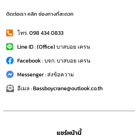
ติดต่อเรา คลิก ช่องทางที่สะดวก
โทร. 098 434 0833
Line ID : (Office) บาสบอย เครน
Facebook : บจก. บาสบอย เครน
Messenger : ส่งข้อความ
อีเมล : Bassboycrane@outlook.co.th
แชร์หน้านี้