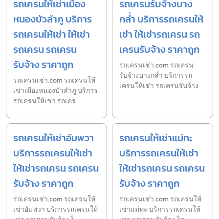
รถเครนให้เช่าเมือง
รถเครนรับจ้างบาง
หนองบัวลำภู บริการ
กล่ำ บริการรถเครนให้
รถเครนให้เช่า ให้เช่า
เช่า ให้เช่ารถเครน รถ
รถเครน รถเครน
เครนรับจ้าง ราคาถูก
รับจ้าง ราคาถูก
รถเครนเช่า.com รถเครน
รับจ้างบางกล่ำ บริการรถ
รถเครนเช่า.com รถเครนให้
เครนให้เช่า รถเครนรับจ้าง
เช่าเมืองหนองบัวลำภู บริการ
รถเครนให้เช่า รถเคร
รถเครนให้เช่าอัมพวา
รถเครนให้เช่าแม่ทะ
บริการรถเครนให้เช่า
บริการรถเครนให้เช่า
ให้เช่ารถเครน รถเครน
ให้เช่ารถเครน รถเครน
รับจ้าง ราคาถูก
รับจ้าง ราคาถูก
รถเครนเช่า.com รถเครนให้
รถเครนเช่า.com รถเครนให้
เช่าอัมพวา บริการรถเครนให้
เช่าแม่ทะ บริการรถเครนให้