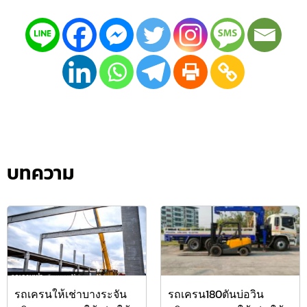
บทความ
รถเครนให้เช่าบางระจัน
รถเครน180ตันบ่อวิน