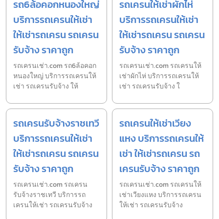
รถ6ล้อคอกหนองใหญ่
รถเครนให้เช่าผักไห่
บริการรถเครนให้เช่า
บริการรถเครนให้เช่า
ให้เช่ารถเครน รถเครน
ให้เช่ารถเครน รถเครน
รับจ้าง ราคาถูก
รับจ้าง ราคาถูก
รถเครนเช่า.com รถ6ล้อคอก
รถเครนเช่า.com รถเครนให้
หนองใหญ่ บริการรถเครนให้
เช่าผักไห่ บริการรถเครนให้
เช่า รถเครนรับจ้าง ให้
เช่า รถเครนรับจ้าง ใ
รถเครนรับจ้างราชเทวี
รถเครนให้เช่าเวียง
บริการรถเครนให้เช่า
แหง บริการรถเครนให้
ให้เช่ารถเครน รถเครน
เช่า ให้เช่ารถเครน รถ
รับจ้าง ราคาถูก
เครนรับจ้าง ราคาถูก
รถเครนเช่า.com รถเครน
รถเครนเช่า.com รถเครนให้
รับจ้างราชเทวี บริการรถ
เช่าเวียงแหง บริการรถเครน
เครนให้เช่า รถเครนรับจ้าง
ให้เช่า รถเครนรับจ้าง