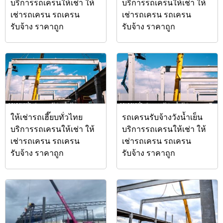
บริการรถเครนให้เช่า ให้
บริการรถเครนให้เช่า ให้
เช่ารถเครน รถเครน
เช่ารถเครน รถเครน
รับจ้าง ราคาถูก
รับจ้าง ราคาถูก
ให้เช่ารถเฮี๊ยบทั่วไทย
รถเครนรับจ้างวังน้ำเย็น
บริการรถเครนให้เช่า ให้
บริการรถเครนให้เช่า ให้
เช่ารถเครน รถเครน
เช่ารถเครน รถเครน
รับจ้าง ราคาถูก
รับจ้าง ราคาถูก