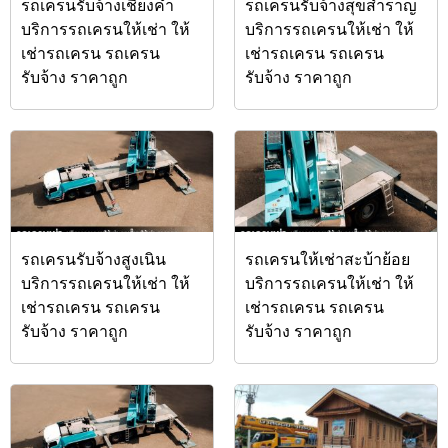
รถเครนรับจ้างเชียงคำ
รถเครนรับจ้างสุขสำราญ
บริการรถเครนให้เช่า ให้
บริการรถเครนให้เช่า ให้
เช่ารถเครน รถเครน
เช่ารถเครน รถเครน
รับจ้าง ราคาถูก
รับจ้าง ราคาถูก
รถเครนรับจ้างสูงเนิน
รถเครนให้เช่าสะบ้าย้อย
บริการรถเครนให้เช่า ให้
บริการรถเครนให้เช่า ให้
เช่ารถเครน รถเครน
เช่ารถเครน รถเครน
รับจ้าง ราคาถูก
รับจ้าง ราคาถูก