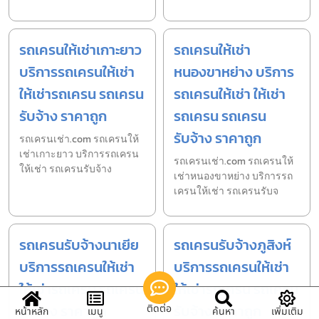
รถเครนให้เช่าเกาะยาว
รถเครนให้เช่า
บริการรถเครนให้เช่า
หนองขาหย่าง บริการ
ให้เช่ารถเครน รถเครน
รถเครนให้เช่า ให้เช่า
รับจ้าง ราคาถูก
รถเครน รถเครน
รับจ้าง ราคาถูก
รถเครนเช่า.com รถเครนให้
เช่าเกาะยาว บริการรถเครน
รถเครนเช่า.com รถเครนให้
ให้เช่า รถเครนรับจ้าง
เช่าหนองขาหย่าง บริการรถ
เครนให้เช่า รถเครนรับจ
รถเครนรับจ้างนาเยีย
รถเครนรับจ้างภูสิงห์
บริการรถเครนให้เช่า
บริการรถเครนให้เช่า
ให้เช่ารถเครน รถเครน
ให้เช่ารถเครน รถเครน
รับจ้าง ราคาถูก
รับจ้าง ราคาถูก
ติดต่อ
หน้าหลัก
เมนู
ค้นหา
เพิ่มเติม