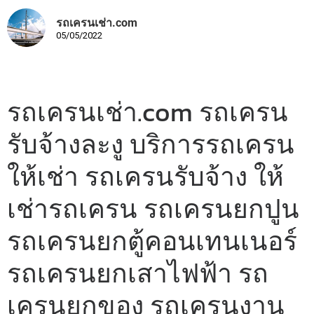
รถเครนเช่า.com
05/05/2022
รถเครนเช่า.com รถเครน
รับจ้างละงู บริการรถเครน
ให้เช่า รถเครนรับจ้าง ให้
เช่ารถเครน รถเครนยกปูน
รถเครนยกตู้คอนเทนเนอร์
รถเครนยกเสาไฟฟ้า รถ
เครนยกของ รถเครนงาน