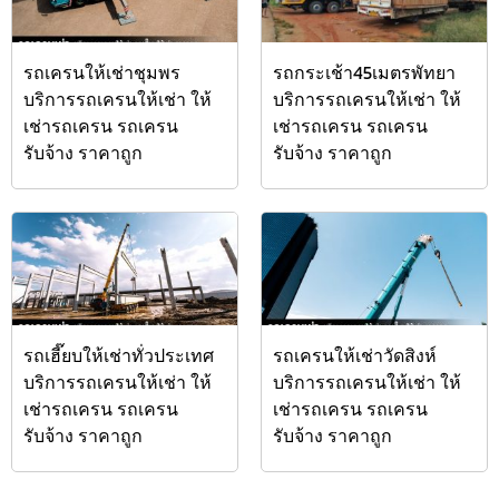
รถเครนให้เช่าชุมพร
รถกระเช้า45เมตรพัทยา
บริการรถเครนให้เช่า ให้
บริการรถเครนให้เช่า ให้
เช่ารถเครน รถเครน
เช่ารถเครน รถเครน
รับจ้าง ราคาถูก
รับจ้าง ราคาถูก
รถเฮี๊ยบให้เช่าทั่วประเทศ
รถเครนให้เช่าวัดสิงห์
บริการรถเครนให้เช่า ให้
บริการรถเครนให้เช่า ให้
เช่ารถเครน รถเครน
เช่ารถเครน รถเครน
รับจ้าง ราคาถูก
รับจ้าง ราคาถูก