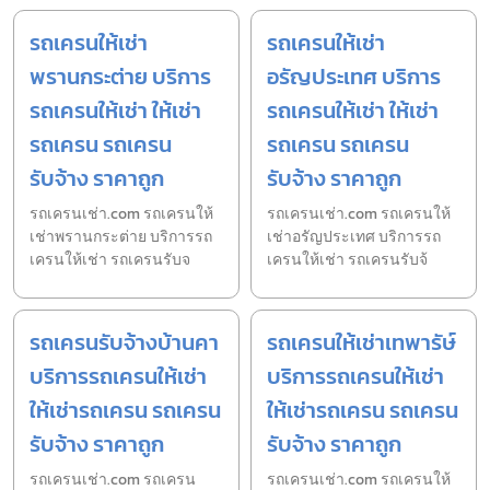
รถเครนให้เช่า
รถเครนให้เช่า
พรานกระต่าย บริการ
อรัญประเทศ บริการ
รถเครนให้เช่า ให้เช่า
รถเครนให้เช่า ให้เช่า
รถเครน รถเครน
รถเครน รถเครน
รับจ้าง ราคาถูก
รับจ้าง ราคาถูก
รถเครนเช่า.com รถเครนให้
รถเครนเช่า.com รถเครนให้
เช่าพรานกระต่าย บริการรถ
เช่าอรัญประเทศ บริการรถ
เครนให้เช่า รถเครนรับจ
เครนให้เช่า รถเครนรับจ้
รถเครนรับจ้างบ้านคา
รถเครนให้เช่าเทพารัษ์
บริการรถเครนให้เช่า
บริการรถเครนให้เช่า
ให้เช่ารถเครน รถเครน
ให้เช่ารถเครน รถเครน
รับจ้าง ราคาถูก
รับจ้าง ราคาถูก
รถเครนเช่า.com รถเครน
รถเครนเช่า.com รถเครนให้