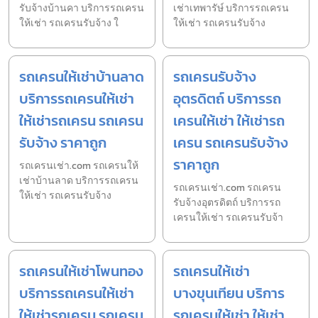
รับจ้างบ้านคา บริการรถเครน
เช่าเทพารัษ์ บริการรถเครน
ให้เช่า รถเครนรับจ้าง ใ
ให้เช่า รถเครนรับจ้าง
รถเครนให้เช่าบ้านลาด
รถเครนรับจ้าง
บริการรถเครนให้เช่า
อุตรดิตถ์ บริการรถ
ให้เช่ารถเครน รถเครน
เครนให้เช่า ให้เช่ารถ
รับจ้าง ราคาถูก
เครน รถเครนรับจ้าง
ราคาถูก
รถเครนเช่า.com รถเครนให้
เช่าบ้านลาด บริการรถเครน
รถเครนเช่า.com รถเครน
ให้เช่า รถเครนรับจ้าง
รับจ้างอุตรดิตถ์ บริการรถ
เครนให้เช่า รถเครนรับจ้า
รถเครนให้เช่าโพนทอง
รถเครนให้เช่า
บริการรถเครนให้เช่า
บางขุนเทียน บริการ
ให้เช่ารถเครน รถเครน
รถเครนให้เช่า ให้เช่า