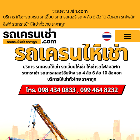
รถเครนเช่า.com
บริการ ให้เช่ารถเครน รถเฮี๊ยบ รถเทรลเลอร์ รถ 4 ล้อ 6 ล้อ 10 ล้อคอก รถโฟล์ค
ลิฟท์ รถกระเช้า ให้เช่าทั่วไทย ราคาถูก