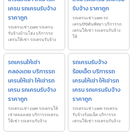
เครน รถเครนรับจ้าง
รับจ้าง ราคาถูก
ราคาถูก
รถเครนเช่า.com รถ
เครน170ตันพัทยา บริการรถ
รถเครนเช่า.com รถเครน
เครนให้เช่า รถเครนรับจ้าง
รับจ้างบ้านโฮ่ง บริการรถ
ให้
เครนให้เช่า รถเครนรับจ้าง
รถเครนให้เช่า
รถเครนรับจ้าง
คลองเตย บริการรถ
ร้อยเอ็ด บริการรถ
เครนให้เช่า ให้เช่ารถ
เครนให้เช่า ให้เช่ารถ
เครน รถเครนรับจ้าง
เครน รถเครนรับจ้าง
ราคาถูก
ราคาถูก
รถเครนเช่า.com รถเครนให้
รถเครนเช่า.com รถเครน
เช่าคลองเตย บริการรถเครน
รับจ้างร้อยเอ็ด บริการรถ
ให้เช่า รถเครนรับจ้าง
เครนให้เช่า รถเครนรับจ้าง