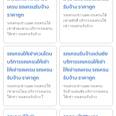
เครน รถเครนรับจ้าง
รับจ้าง ราคาถูก
ราคาถูก
รถเครนเช่า.com รถเครนให้
เช่าหลักสี่ บริการรถเครนให้
รถเครนเช่า.com รถเครนให้
เช่า รถเครนรับจ้าง
เช่าหัวตะพาน บริการรถเครน
ให้เช่า รถเครนรับจ้าง
รถเครนให้เช่าควนโดน
รถเครนรับจ้างเด่นชัย
บริการรถเครนให้เช่า
บริการรถเครนให้เช่า
ให้เช่ารถเครน รถเครน
ให้เช่ารถเครน รถเครน
รับจ้าง ราคาถูก
รับจ้าง ราคาถูก
รถเครนเช่า.com รถเครนให้
รถเครนเช่า.com รถเครน
เช่าควนโดน บริการรถเครน
รับจ้างเด่นชัย บริการรถเครน
ให้เช่า รถเครนรับจ้าง ใ
ให้เช่า รถเครนรับจ้าง