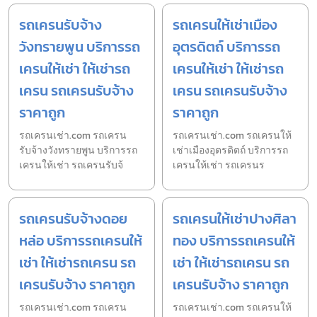
รถเครนรับจ้าง
รถเครนให้เช่าเมือง
วังทรายพูน บริการรถ
อุตรดิตถ์ บริการรถ
เครนให้เช่า ให้เช่ารถ
เครนให้เช่า ให้เช่ารถ
เครน รถเครนรับจ้าง
เครน รถเครนรับจ้าง
ราคาถูก
ราคาถูก
รถเครนเช่า.com รถเครน
รถเครนเช่า.com รถเครนให้
รับจ้างวังทรายพูน บริการรถ
เช่าเมืองอุตรดิตถ์ บริการรถ
เครนให้เช่า รถเครนรับจ้
เครนให้เช่า รถเครนร
รถเครนรับจ้างดอย
รถเครนให้เช่าปางศิลา
หล่อ บริการรถเครนให้
ทอง บริการรถเครนให้
เช่า ให้เช่ารถเครน รถ
เช่า ให้เช่ารถเครน รถ
เครนรับจ้าง ราคาถูก
เครนรับจ้าง ราคาถูก
รถเครนเช่า.com รถเครน
รถเครนเช่า.com รถเครนให้