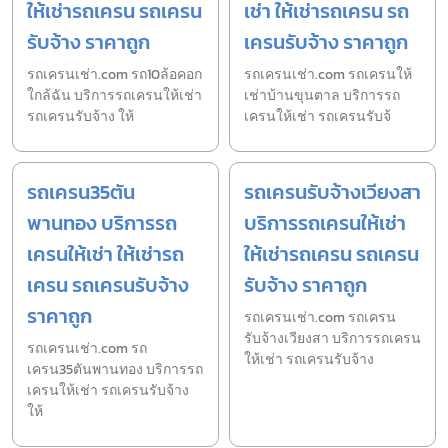
ให้เช่ารถเครน รถเครน
เช่า ให้เช่ารถเครน รถ
รับจ้าง ราคาถูก
เครนรับจ้าง ราคาถูก
รถเครนเช่า.com รถ10ล้อคอก
รถเครนเช่า.com รถเครนให้
ใกล้ฉัน บริการรถเครนให้เช่า
เช่าบ้านขุนตาล บริการรถ
รถเครนรับจ้าง ให้
เครนให้เช่า รถเครนรับจ้
รถเครน35ตัน
รถเครนรับจ้างเวียงสา
พานทอง บริการรถ
บริการรถเครนให้เช่า
เครนให้เช่า ให้เช่ารถ
ให้เช่ารถเครน รถเครน
เครน รถเครนรับจ้าง
รับจ้าง ราคาถูก
ราคาถูก
รถเครนเช่า.com รถเครน
รับจ้างเวียงสา บริการรถเครน
รถเครนเช่า.com รถ
ให้เช่า รถเครนรับจ้าง
เครน35ตันพานทอง บริการรถ
เครนให้เช่า รถเครนรับจ้าง
ให้