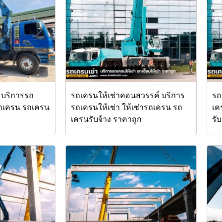
 บริการรถ
รถเครนให้เช่าคอนสวรรค์ บริการ
รถ
ารถเครน รถเครน
รถเครนให้เช่า ให้เช่ารถเครน รถ
เค
เครนรับจ้าง ราคาถูก
รั