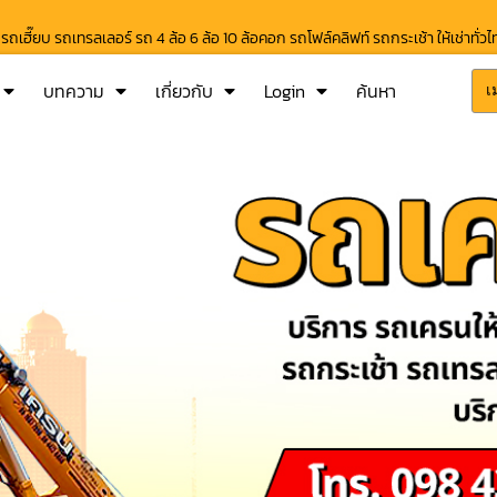
 รถเฮี๊ยบ รถเทรลเลอร์ รถ 4 ล้อ 6 ล้อ 10 ล้อคอก รถโฟล์คลิฟท์ รถกระเช้า ให้เช่าทั่ว
บทความ
เกี่ยวกับ
Login
ค้นหา
เ