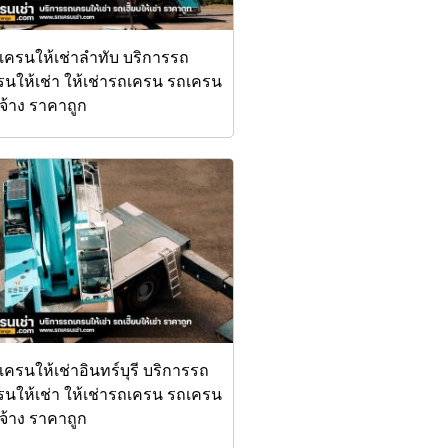
เครนให้เช่าลำทับ บริการรถ
รนให้เช่า ให้เช่ารถเครน รถเครน
บจ้าง ราคาถูก
เครนให้เช่าอินทร์บุรี บริการรถ
รนให้เช่า ให้เช่ารถเครน รถเครน
บจ้าง ราคาถูก