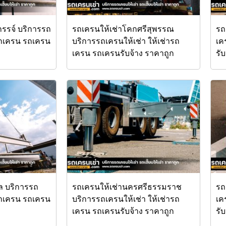
รรจ์ บริการรถ
รถเครนให้เช่าโคกศรีสุพรรณ
รถ
ารถเครน รถเครน
บริการรถเครนให้เช่า ให้เช่ารถ
เค
เครน รถเครนรับจ้าง ราคาถูก
รั
ล บริการรถ
รถเครนให้เช่านครศรีธรรมราช
รถ
ารถเครน รถเครน
บริการรถเครนให้เช่า ให้เช่ารถ
เค
เครน รถเครนรับจ้าง ราคาถูก
รั