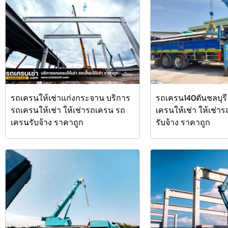
รถเครนให้เช่าแก่งกระจาน บริการ
รถเครน140ตันชลบุรี
รถเครนให้เช่า ให้เช่ารถเครน รถ
เครนให้เช่า ให้เช่
เครนรับจ้าง ราคาถูก
รับจ้าง ราคาถูก