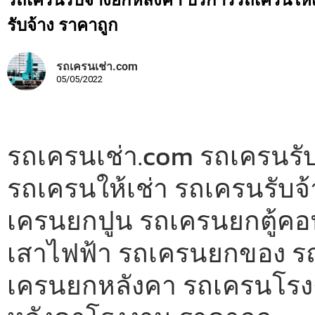
รถเครนรับจ้างยกหลังคา บริการรถเครนให้เ
รับจ้าง ราคาถูก
รถเครนเช่า.com
05/05/2022
รถเครนเช่า.com รถเครนรับ
รถเครนให้เช่า รถเครนรับจ้
เครนยกปูน รถเครนยกตู้ค
เสาไฟฟ้า รถเครนยกของ รถ
เครนยกหลังคา รถเครนโร