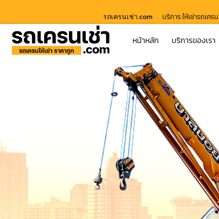
รถเครนเช่า.com
บริการ ให้เช่ารถเครน
หน้าหลัก
บริการของเรา