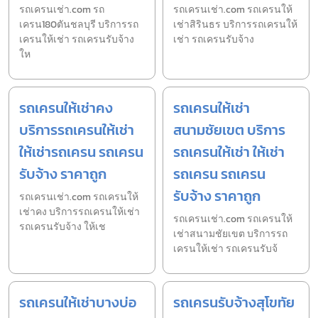
รถเครนเช่า.com รถ
รถเครนเช่า.com รถเครนให้
เครน180ตันชลบุรี บริการรถ
เช่าสิรินธร บริการรถเครนให้
เครนให้เช่า รถเครนรับจ้าง
เช่า รถเครนรับจ้าง
ให
รถเครนให้เช่าคง
รถเครนให้เช่า
บริการรถเครนให้เช่า
สนามชัยเขต บริการ
ให้เช่ารถเครน รถเครน
รถเครนให้เช่า ให้เช่า
รับจ้าง ราคาถูก
รถเครน รถเครน
รับจ้าง ราคาถูก
รถเครนเช่า.com รถเครนให้
เช่าคง บริการรถเครนให้เช่า
รถเครนเช่า.com รถเครนให้
รถเครนรับจ้าง ให้เช
เช่าสนามชัยเขต บริการรถ
เครนให้เช่า รถเครนรับจ้
รถเครนให้เช่าบางบ่อ
รถเครนรับจ้างสุโขทัย