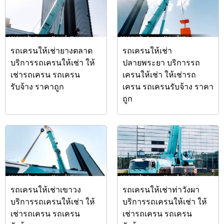
รถเครนให้เช่ายางตลาด
รถเครนให้เช่า
บริการรถเครนให้เช่า ให้
ปลายพระยา บริการรถ
เช่ารถเครน รถเครน
เครนให้เช่า ให้เช่ารถ
รับจ้าง ราคาถูก
เครน รถเครนรับจ้าง ราคา
ถูก
รถเครนให้เช่าเขาวง
รถเครนให้เช่าท่าวังผา
บริการรถเครนให้เช่า ให้
บริการรถเครนให้เช่า ให้
เช่ารถเครน รถเครน
เช่ารถเครน รถเครน