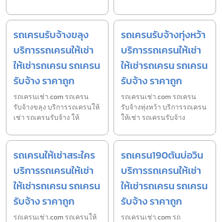
รถเครนรับจ้างขลุง
รถเครนรับจ้างทุ่งหว้า
บริการรถเครนให้เช่า
บริการรถเครนให้เช่า
ให้เช่ารถเครน รถเครน
ให้เช่ารถเครน รถเครน
รับจ้าง ราคาถูก
รับจ้าง ราคาถูก
รถเครนเช่า.com รถเครน
รถเครนเช่า.com รถเครน
รับจ้างขลุง บริการรถเครนให้
รับจ้างทุ่งหว้า บริการรถเครน
เช่า รถเครนรับจ้าง ให้
ให้เช่า รถเครนรับจ้าง
รถเครนให้เช่าสระใคร
รถเครน190ตันบ่อวิน
บริการรถเครนให้เช่า
บริการรถเครนให้เช่า
ให้เช่ารถเครน รถเครน
ให้เช่ารถเครน รถเครน
รับจ้าง ราคาถูก
รับจ้าง ราคาถูก
รถเครนเช่า.com รถเครนให้
รถเครนเช่า.com รถ