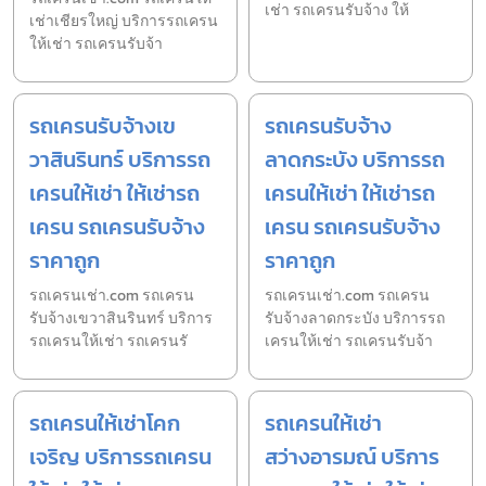
เช่า รถเครนรับจ้าง ให้
เช่าเชียรใหญ่ บริการรถเครน
ให้เช่า รถเครนรับจ้า
รถเครนรับจ้างเข
รถเครนรับจ้าง
วาสินรินทร์ บริการรถ
ลาดกระบัง บริการรถ
เครนให้เช่า ให้เช่ารถ
เครนให้เช่า ให้เช่ารถ
เครน รถเครนรับจ้าง
เครน รถเครนรับจ้าง
ราคาถูก
ราคาถูก
รถเครนเช่า.com รถเครน
รถเครนเช่า.com รถเครน
รับจ้างเขวาสินรินทร์ บริการ
รับจ้างลาดกระบัง บริการรถ
รถเครนให้เช่า รถเครนรั
เครนให้เช่า รถเครนรับจ้า
รถเครนให้เช่าโคก
รถเครนให้เช่า
เจริญ บริการรถเครน
สว่างอารมณ์ บริการ