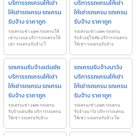
บริการรถเครนให้เช่า
บริการรถเครนให้เช่า
ให้เช่ารถเครน รถเครน
ให้เช่ารถเครน รถเครน
รับจ้าง ราคาถูก
รับจ้าง ราคาถูก
รถเครนเช่า.com รถเครนให้
รถเครนเช่า.com รถเครน
เช่าบางบ่อ บริการรถเครนให้
รับจ้างสุโขทัย บริการรถเครน
เช่า รถเครนรับจ้าง ใ
ให้เช่า รถเครนรับจ้าง
รถเครนรับจ้างเด่นชัย
รถเครนรับจ้างนาวัง
บริการรถเครนให้เช่า
บริการรถเครนให้เช่า
ให้เช่ารถเครน รถเครน
ให้เช่ารถเครน รถเครน
รับจ้าง ราคาถูก
รับจ้าง ราคาถูก
รถเครนเช่า.com รถเครน
รถเครนเช่า.com รถเครน
รับจ้างเด่นชัย บริการรถเครน
รับจ้างนาวัง บริการรถเครน
ให้เช่า รถเครนรับจ้าง
ให้เช่า รถเครนรับจ้าง ให