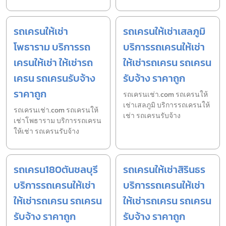
รถเครนให้เช่า
รถเครนให้เช่าเสลภูมิ
โพธาราม บริการรถ
บริการรถเครนให้เช่า
เครนให้เช่า ให้เช่ารถ
ให้เช่ารถเครน รถเครน
เครน รถเครนรับจ้าง
รับจ้าง ราคาถูก
ราคาถูก
รถเครนเช่า.com รถเครนให้
เช่าเสลภูมิ บริการรถเครนให้
รถเครนเช่า.com รถเครนให้
เช่า รถเครนรับจ้าง
เช่าโพธาราม บริการรถเครน
ให้เช่า รถเครนรับจ้าง
รถเครน180ตันชลบุรี
รถเครนให้เช่าสิรินธร
บริการรถเครนให้เช่า
บริการรถเครนให้เช่า
ให้เช่ารถเครน รถเครน
ให้เช่ารถเครน รถเครน
รับจ้าง ราคาถูก
รับจ้าง ราคาถูก