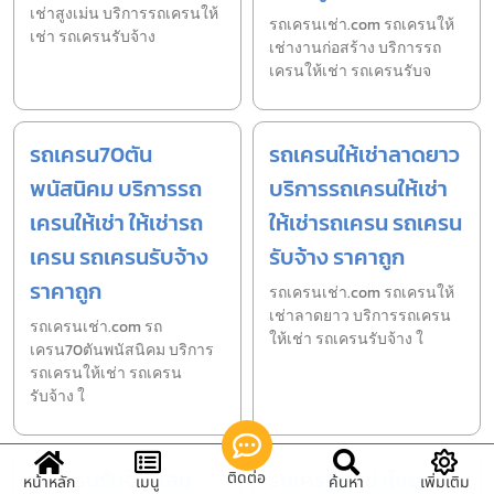
เช่าสูงเม่น บริการรถเครนให้
รถเครนเช่า.com รถเครนให้
เช่า รถเครนรับจ้าง
เช่างานก่อสร้าง บริการรถ
เครนให้เช่า รถเครนรับจ
รถเครน70ตัน
รถเครนให้เช่าลาดยาว
พนัสนิคม บริการรถ
บริการรถเครนให้เช่า
เครนให้เช่า ให้เช่ารถ
ให้เช่ารถเครน รถเครน
เครน รถเครนรับจ้าง
รับจ้าง ราคาถูก
ราคาถูก
รถเครนเช่า.com รถเครนให้
เช่าลาดยาว บริการรถเครน
รถเครนเช่า.com รถ
ให้เช่า รถเครนรับจ้าง ใ
เครน70ตันพนัสนิคม บริการ
รถเครนให้เช่า รถเครน
รับจ้าง ใ
รถเครนรับจ้างเลย
รถเครนให้เช่าไชยวาน
ติดต่อ
หน้าหลัก
เมนู
ค้นหา
เพิ่มเติม