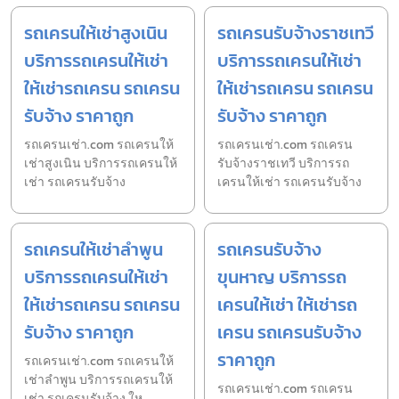
รถเครนให้เช่าสูงเนิน
รถเครนรับจ้างราชเทวี
บริการรถเครนให้เช่า
บริการรถเครนให้เช่า
ให้เช่ารถเครน รถเครน
ให้เช่ารถเครน รถเครน
รับจ้าง ราคาถูก
รับจ้าง ราคาถูก
รถเครนเช่า.com รถเครนให้
รถเครนเช่า.com รถเครน
เช่าสูงเนิน บริการรถเครนให้
รับจ้างราชเทวี บริการรถ
เช่า รถเครนรับจ้าง
เครนให้เช่า รถเครนรับจ้าง
รถเครนให้เช่าลำพูน
รถเครนรับจ้าง
บริการรถเครนให้เช่า
ขุนหาญ บริการรถ
ให้เช่ารถเครน รถเครน
เครนให้เช่า ให้เช่ารถ
รับจ้าง ราคาถูก
เครน รถเครนรับจ้าง
ราคาถูก
รถเครนเช่า.com รถเครนให้
เช่าลำพูน บริการรถเครนให้
รถเครนเช่า.com รถเครน
เช่า รถเครนรับจ้าง ให