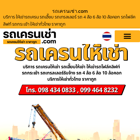
รถเครนเช่า.com
บริการ ให้เช่ารถเครน รถเฮี๊ยบ รถเทรลเลอร์ รถ 4 ล้อ 6 ล้อ 10 ล้อคอก รถโฟล์ค
ลิฟท์ รถกระเช้า ให้เช่าทั่วไทย ราคาถูก