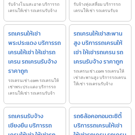
รับจ้างโนนสะอาด บริการรถ
รับจ้างทุ่งเสลี่ยม บริการรถ
เครนให้เช่า รถเครนรับจ้าง
เครนให้เช่า รถเครนรับจ
รถเครนให้เช่า
รถเครนให้เช่าสะพาน
พระประแดง บริการรถ
สูง บริการรถเครนให้
เครนให้เช่า ให้เช่ารถ
เช่า ให้เช่ารถเครน รถ
เครน รถเครนรับจ้าง
เครนรับจ้าง ราคาถูก
ราคาถูก
รถเครนเช่า.com รถเครนให้
เช่าสะพานสูง บริการรถเครน
รถเครนเช่า.com รถเครนให้
ให้เช่า รถเครนรับจ้าง
เช่าพระประแดง บริการรถ
เครนให้เช่า รถเครนรับจ้า
รถเครนรับจ้าง
รถ6ล้อคอกอมตะซิตี้
เชียงยืน บริการรถ
บริการรถเครนให้เช่า
เครนให้เช่า ให้เช่ารถ
ให้เช่ารถเครน รถเครน