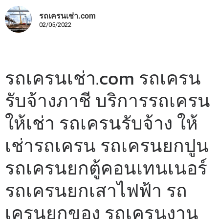
รถเครนเช่า.com
02/05/2022
รถเครนเช่า.com รถเครน
รับจ้างภาชี บริการรถเครน
ให้เช่า รถเครนรับจ้าง ให้
เช่ารถเครน รถเครนยกปูน
รถเครนยกตู้คอนเทนเนอร์
รถเครนยกเสาไฟฟ้า รถ
เครนยกของ รถเครนงาน