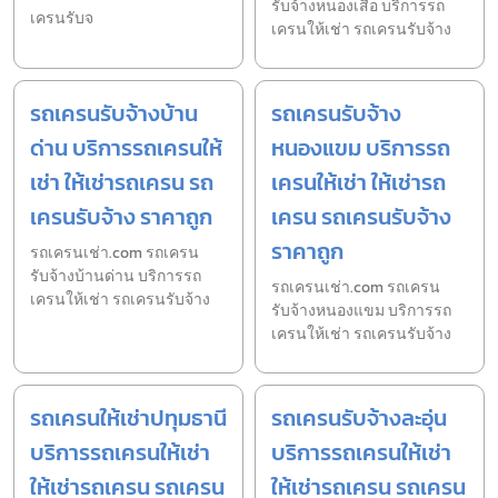
รับจ้างหนองเสือ บริการรถ
เครนรับจ
เครนให้เช่า รถเครนรับจ้าง
รถเครนรับจ้างบ้าน
รถเครนรับจ้าง
ด่าน บริการรถเครนให้
หนองแขม บริการรถ
เช่า ให้เช่ารถเครน รถ
เครนให้เช่า ให้เช่ารถ
เครนรับจ้าง ราคาถูก
เครน รถเครนรับจ้าง
ราคาถูก
รถเครนเช่า.com รถเครน
รับจ้างบ้านด่าน บริการรถ
รถเครนเช่า.com รถเครน
เครนให้เช่า รถเครนรับจ้าง
รับจ้างหนองแขม บริการรถ
เครนให้เช่า รถเครนรับจ้าง
รถเครนให้เช่าปทุมธานี
รถเครนรับจ้างละอุ่น
บริการรถเครนให้เช่า
บริการรถเครนให้เช่า
ให้เช่ารถเครน รถเครน
ให้เช่ารถเครน รถเครน