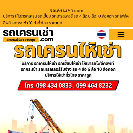
รถเครนเช่า.com
บริการ ให้เช่ารถเครน รถเฮี๊ยบ รถเทรลเลอร์ รถ 4 ล้อ 6 ล้อ 10 ล้อคอก รถโฟล์ค
ลิฟท์ รถกระเช้า ให้เช่าทั่วไทย ราคาถูก