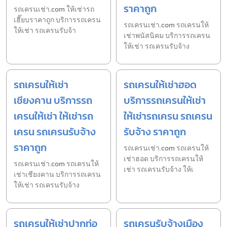
ราคาถูก
รถเครนเช่า.com ให้เช่ารถ
เฮี๊ยบราคาถูก บริการรถเครน
รถเครนเช่า.com รถเครนให้
ให้เช่า รถเครนรับจ้า
เช่าพนัสนิคม บริการรถเครน
ให้เช่า รถเครนรับจ้าง
รถเครนให้เช่า
รถเครนให้เช่าฮอด
เชียงคาน บริการรถ
บริการรถเครนให้เช่า
เครนให้เช่า ให้เช่ารถ
ให้เช่ารถเครน รถเครน
เครน รถเครนรับจ้าง
รับจ้าง ราคาถูก
ราคาถูก
รถเครนเช่า.com รถเครนให้
เช่าฮอด บริการรถเครนให้
รถเครนเช่า.com รถเครนให้
เช่า รถเครนรับจ้าง ให้เ
เช่าเชียงคาน บริการรถเครน
ให้เช่า รถเครนรับจ้าง
รถเครนให้เช่าปากท่อ
รถเครนรับจ้างเมือง