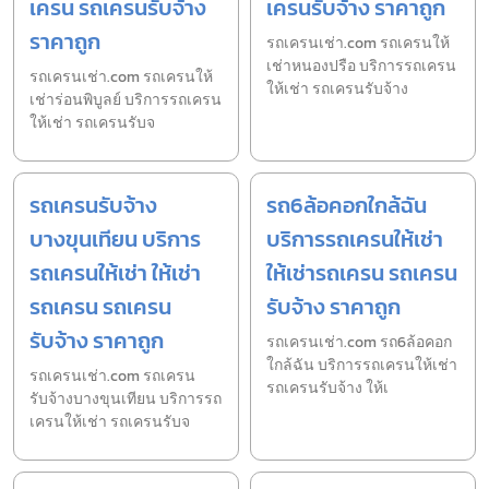
เครน รถเครนรับจ้าง
เครนรับจ้าง ราคาถูก
ราคาถูก
รถเครนเช่า.com รถเครนให้
เช่าหนองปรือ บริการรถเครน
รถเครนเช่า.com รถเครนให้
ให้เช่า รถเครนรับจ้าง
เช่าร่อนพิบูลย์ บริการรถเครน
ให้เช่า รถเครนรับจ
รถเครนรับจ้าง
รถ6ล้อคอกใกล้ฉัน
บางขุนเทียน บริการ
บริการรถเครนให้เช่า
รถเครนให้เช่า ให้เช่า
ให้เช่ารถเครน รถเครน
รถเครน รถเครน
รับจ้าง ราคาถูก
รับจ้าง ราคาถูก
รถเครนเช่า.com รถ6ล้อคอก
ใกล้ฉัน บริการรถเครนให้เช่า
รถเครนเช่า.com รถเครน
รถเครนรับจ้าง ให้เ
รับจ้างบางขุนเทียน บริการรถ
เครนให้เช่า รถเครนรับจ