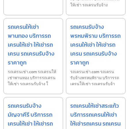
ให้เช่า รถเครนรับจ้าง
รถเครนให้เช่า
รถเครนรับจ้าง
พานทอง บริการรถ
พรหมพิราม บริการรถ
เครนให้เช่า ให้เช่ารถ
เครนให้เช่า ให้เช่ารถ
เครน รถเครนรับจ้าง
เครน รถเครนรับจ้าง
ราคาถูก
ราคาถูก
รถเครนเช่า.com รถเครนให้
รถเครนเช่า.com รถเครน
เช่าพานทอง บริการรถเครน
รับจ้างพรหมพิราม บริการรถ
ให้เช่า รถเครนรับจ้าง ใ
เครนให้เช่า รถเครนรับจ้า
รถเครนรับจ้าง
รถเครนให้เช่าสระแก้ว
มัญจาคีรี บริการรถ
บริการรถเครนให้เช่า
เครนให้เช่า ให้เช่ารถ
ให้เช่ารถเครน รถเครน