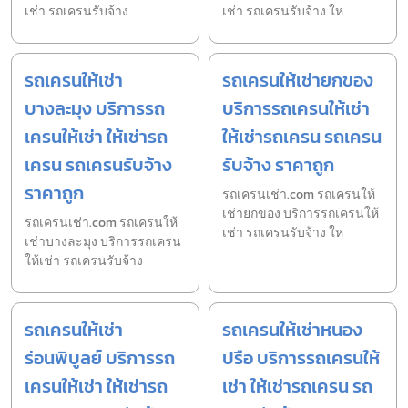
เช่า รถเครนรับจ้าง
เช่า รถเครนรับจ้าง ให
รถเครนให้เช่า
รถเครนให้เช่ายกของ
บางละมุง บริการรถ
บริการรถเครนให้เช่า
เครนให้เช่า ให้เช่ารถ
ให้เช่ารถเครน รถเครน
เครน รถเครนรับจ้าง
รับจ้าง ราคาถูก
ราคาถูก
รถเครนเช่า.com รถเครนให้
เช่ายกของ บริการรถเครนให้
รถเครนเช่า.com รถเครนให้
เช่า รถเครนรับจ้าง ให
เช่าบางละมุง บริการรถเครน
ให้เช่า รถเครนรับจ้าง
รถเครนให้เช่า
รถเครนให้เช่าหนอง
ร่อนพิบูลย์ บริการรถ
ปรือ บริการรถเครนให้
เครนให้เช่า ให้เช่ารถ
เช่า ให้เช่ารถเครน รถ