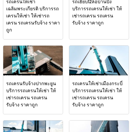
รถเครนให้เช่า
รถเฮี๊ยบ12ล้อบ้านบึง
เฉลิมพระเกียรติ บริการรถ
บริการรถเครนให้เช่า ให้
เครนให้เช่า ให้เช่ารถ
เช่ารถเครน รถเครน
เครน รถเครนรับจ้าง ราคา
รับจ้าง ราคาถูก
ถูก
รถเครนรับจ้างปากพะยูน
รถเครนให้เช่าเมืองกระบี่
บริการรถเครนให้เช่า ให้
บริการรถเครนให้เช่า ให้
เช่ารถเครน รถเครน
เช่ารถเครน รถเครน
รับจ้าง ราคาถูก
รับจ้าง ราคาถูก