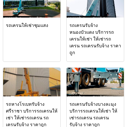
รถเครนให้เช่าชุมแสง
รถเครนรับจ้าง
หนองบัวแดง บริการรถ
เครนให้เช่า ให้เช่ารถ
เครน รถเครนรับจ้าง ราคา
ถูก
รถหางโรเบทรับจ้าง
รถเครนรับจ้างบางละมุง
ศรีราชา บริการรถเครนให้
บริการรถเครนให้เช่า ให้
เช่า ให้เช่ารถเครน รถ
เช่ารถเครน รถเครน
เครนรับจ้าง ราคาถูก
รับจ้าง ราคาถูก