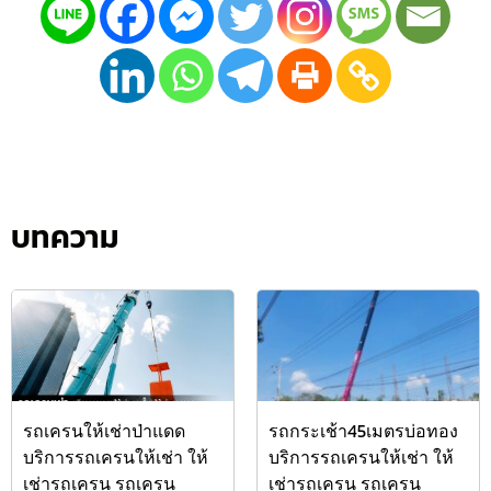
บทความ
รถเครนให้เช่าป่าแดด
รถกระเช้า45เมตรบ่อทอง
บริการรถเครนให้เช่า ให้
บริการรถเครนให้เช่า ให้
เช่ารถเครน รถเครน
เช่ารถเครน รถเครน