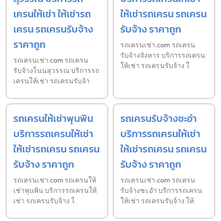
เครนให้เช่า ให้เช่ารถ
ให้เช่ารถเครน รถเครน
เครน รถเครนรับจ้าง
รับจ้าง ราคาถูก
ราคาถูก
รถเครนเช่า.com รถเครน
รับจ้างจังหาร บริการรถเครน
รถเครนเช่า.com รถเครน
ให้เช่า รถเครนรับจ้าง ใ
รับจ้างโนนสุวรรณ บริการรถ
เครนให้เช่า รถเครนรับจ้า
รถเครนให้เช่าพุนพิน
รถเครนรับจ้างชะอำ
บริการรถเครนให้เช่า
บริการรถเครนให้เช่า
ให้เช่ารถเครน รถเครน
ให้เช่ารถเครน รถเครน
รับจ้าง ราคาถูก
รับจ้าง ราคาถูก
รถเครนเช่า.com รถเครนให้
รถเครนเช่า.com รถเครน
เช่าพุนพิน บริการรถเครนให้
รับจ้างชะอำ บริการรถเครน
เช่า รถเครนรับจ้าง ใ
ให้เช่า รถเครนรับจ้าง ให้