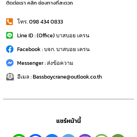
ติดต่อเรา คลิก ช่องทางที่สะดวก
โทร. 098 434 0833
Line ID : (Office) บาสบอย เครน
Facebook : บจก. บาสบอย เครน
Messenger : ส่งข้อความ
อีเมล : Bassboycrane@outlook.co.th
แชร์หน้านี้