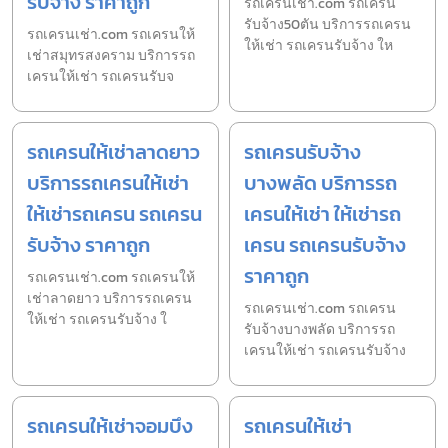
รับจ้าง ราคาถูก
รถเครนเช่า.com รถเครน
รับจ้าง50ตัน บริการรถเครน
รถเครนเช่า.com รถเครนให้
ให้เช่า รถเครนรับจ้าง ให
เช่าสมุทรสงคราม บริการรถ
เครนให้เช่า รถเครนรับจ
รถเครนให้เช่าลาดยาว
รถเครนรับจ้าง
บริการรถเครนให้เช่า
บางพลัด บริการรถ
ให้เช่ารถเครน รถเครน
เครนให้เช่า ให้เช่ารถ
รับจ้าง ราคาถูก
เครน รถเครนรับจ้าง
ราคาถูก
รถเครนเช่า.com รถเครนให้
เช่าลาดยาว บริการรถเครน
รถเครนเช่า.com รถเครน
ให้เช่า รถเครนรับจ้าง ใ
รับจ้างบางพลัด บริการรถ
เครนให้เช่า รถเครนรับจ้าง
รถเครนให้เช่าจอมบึง
รถเครนให้เช่า