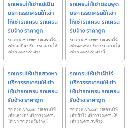
รถเครนให้เช่าแม่เปิน
รถเครนให้เช่าดอนพุด
บริการรถเครนให้เช่า
บริการรถเครนให้เช่า
ให้เช่ารถเครน รถเครน
ให้เช่ารถเครน รถเครน
รับจ้าง ราคาถูก
รับจ้าง ราคาถูก
รถเครนเช่า.com รถเครนให้
รถเครนเช่า.com รถเครนให้
เช่าแม่เปิน บริการรถเครนให้
เช่าดอนพุด บริการรถเครนให้
เช่า รถเครนรับจ้าง
เช่า รถเครนรับจ้าง ใ
รถเครนให้เช่าแสวงหา
รถเครนให้เช่าเฝ้าไร่
บริการรถเครนให้เช่า
บริการรถเครนให้เช่า
ให้เช่ารถเครน รถเครน
ให้เช่ารถเครน รถเครน
รับจ้าง ราคาถูก
รับจ้าง ราคาถูก
รถเครนเช่า.com รถเครนให้
รถเครนเช่า.com รถเครนให้
เช่าแสวงหา บริการรถเครน
เช่าเฝ้าไร่ บริการรถเครนให้
ให้เช่า รถเครนรับจ้าง ใ
เช่า รถเครนรับจ้าง