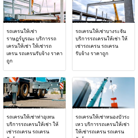
รถเครนให้เช่า
รถเครนให้เช่าบางระจัน
ราษฎร์บูรณะ บริการรถ
บริการรถเครนให้เช่า ให้
เครนให้เช่า ให้เช่ารถ
เช่ารถเครน รถเครน
เครน รถเครนรับจ้าง ราคา
รับจ้าง ราคาถูก
ถูก
รถเครนให้เช่าท่าอุเทน
รถเครนให้เช่าหนองบัวระ
บริการรถเครนให้เช่า ให้
เหว บริการรถเครนให้เช่า
เช่ารถเครน รถเครน
ให้เช่ารถเครน รถเครน