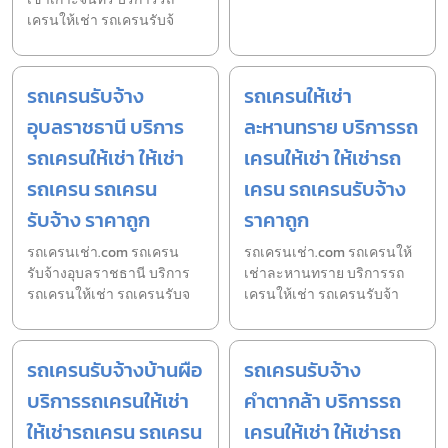
เครนให้เช่า รถเครนรับจ้
รถเครนรับจ้าง
รถเครนให้เช่า
อุบลราชธานี บริการ
ละหานทราย บริการรถ
รถเครนให้เช่า ให้เช่า
เครนให้เช่า ให้เช่ารถ
รถเครน รถเครน
เครน รถเครนรับจ้าง
รับจ้าง ราคาถูก
ราคาถูก
รถเครนเช่า.com รถเครน
รถเครนเช่า.com รถเครนให้
รับจ้างอุบลราชธานี บริการ
เช่าละหานทราย บริการรถ
รถเครนให้เช่า รถเครนรับจ
เครนให้เช่า รถเครนรับจ้า
รถเครนรับจ้างบ้านผือ
รถเครนรับจ้าง
บริการรถเครนให้เช่า
คำตากล้า บริการรถ
ให้เช่ารถเครน รถเครน
เครนให้เช่า ให้เช่ารถ