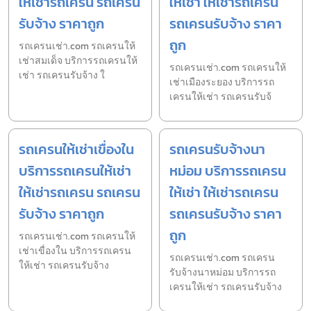
ให้เช่ารถเครน รถเครน
ให้เช่า ให้เช่ารถเครน
รับจ้าง ราคาถูก
รถเครนรับจ้าง ราคา
ถูก
รถเครนเช่า.com รถเครนให้
เช่าสมเด็จ บริการรถเครนให้
รถเครนเช่า.com รถเครนให้
เช่า รถเครนรับจ้าง ใ
เช่าเมืองระยอง บริการรถ
เครนให้เช่า รถเครนรับจ้
รถเครนให้เช่าเขื่องใน
รถเครนรับจ้างนา
บริการรถเครนให้เช่า
หม่อม บริการรถเครน
ให้เช่ารถเครน รถเครน
ให้เช่า ให้เช่ารถเครน
รับจ้าง ราคาถูก
รถเครนรับจ้าง ราคา
ถูก
รถเครนเช่า.com รถเครนให้
เช่าเขื่องใน บริการรถเครน
รถเครนเช่า.com รถเครน
ให้เช่า รถเครนรับจ้าง
รับจ้างนาหม่อม บริการรถ
เครนให้เช่า รถเครนรับจ้าง