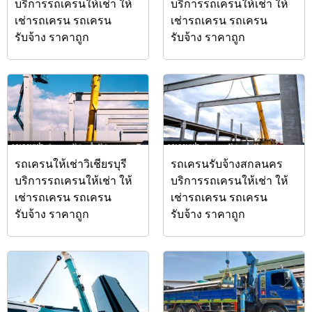
บริการรถเครนให้เช่า ให้
บริการรถเครนให้เช่า ให้
เช่ารถเครน รถเครน
เช่ารถเครน รถเครน
รับจ้าง ราคาถูก
รับจ้าง ราคาถูก
รถเครนให้เช่าวิเชียรบุรี
รถเครนรับจ้างสกลนคร
บริการรถเครนให้เช่า ให้
บริการรถเครนให้เช่า ให้
เช่ารถเครน รถเครน
เช่ารถเครน รถเครน
รับจ้าง ราคาถูก
รับจ้าง ราคาถูก