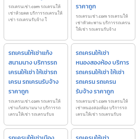
ราคาถูก
รถเครนเช่า.com รถเครนให้
เช่าห้วยคต บริการรถเครนให้
รถเครนเช่า.com รถเครนให้
เช่า รถเครนรับจ้าง ใ
เช่าหัวตะพาน บริการรถเครน
ให้เช่า รถเครนรับจ้าง
รถเครนให้เช่าแก้ง
รถเครนให้เช่า
สนามนาง บริการรถ
หนองสองห้อง บริการ
เครนให้เช่า ให้เช่ารถ
รถเครนให้เช่า ให้เช่า
เครน รถเครนรับจ้าง
รถเครน รถเครน
ราคาถูก
รับจ้าง ราคาถูก
รถเครนเช่า.com รถเครนให้
รถเครนเช่า.com รถเครนให้
เช่าแก้งสนามนาง บริการรถ
เช่าหนองสองห้อง บริการรถ
เครนให้เช่า รถเครนรับจ
เครนให้เช่า รถเครนรับจ
รถเครนให้เช่าเมือง
รถเครนให้เช่า