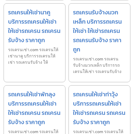
รถเครนให้เช่านาคู
รถเครนรับจ้างมวก
บริการรถเครนให้เช่า
เหล็ก บริการรถเครน
ให้เช่ารถเครน รถเครน
ให้เช่า ให้เช่ารถเครน
รับจ้าง ราคาถูก
รถเครนรับจ้าง ราคา
ถูก
รถเครนเช่า.com รถเครนให้
เช่านาคู บริการรถเครนให้
รถเครนเช่า.com รถเครน
เช่า รถเครนรับจ้าง ให้
รับจ้างมวกเหล็ก บริการรถ
เครนให้เช่า รถเครนรับจ้าง
รถเครนให้เช่าพัทลุง
รถเครนให้เช่าท่าวุ้ง
บริการรถเครนให้เช่า
บริการรถเครนให้เช่า
ให้เช่ารถเครน รถเครน
ให้เช่ารถเครน รถเครน
รับจ้าง ราคาถูก
รับจ้าง ราคาถูก
รถเครนเช่า.com รถเครนให้
รถเครนเช่า.com รถเครนให้