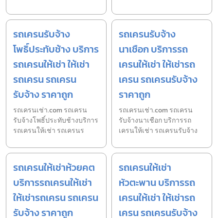
รถเครนรับจ้าง
รถเครนรับจ้าง
โพธิ์ประทับช้าง บริการ
นาเชือก บริการรถ
รถเครนให้เช่า ให้เช่า
เครนให้เช่า ให้เช่ารถ
รถเครน รถเครน
เครน รถเครนรับจ้าง
รับจ้าง ราคาถูก
ราคาถูก
รถเครนเช่า.com รถเครน
รถเครนเช่า.com รถเครน
รับจ้างโพธิ์ประทับช้างบริการ
รับจ้างนาเชือก บริการรถ
รถเครนให้เช่า รถเครนร
เครนให้เช่า รถเครนรับจ้าง
รถเครนให้เช่าห้วยคต
รถเครนให้เช่า
บริการรถเครนให้เช่า
หัวตะพาน บริการรถ
ให้เช่ารถเครน รถเครน
เครนให้เช่า ให้เช่ารถ
รับจ้าง ราคาถูก
เครน รถเครนรับจ้าง