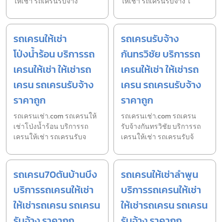
ให้เช่า รถเครนรับจ้าง
ให้เช่า รถเครนรับจ้าง ใ
รถเครนให้เช่า
รถเครนรับจ้าง
โป่งน้ำร้อน บริการรถ
กันทรวิชัย บริการรถ
เครนให้เช่า ให้เช่ารถ
เครนให้เช่า ให้เช่ารถ
เครน รถเครนรับจ้าง
เครน รถเครนรับจ้าง
ราคาถูก
ราคาถูก
รถเครนเช่า.com รถเครนให้
รถเครนเช่า.com รถเครน
เช่าโป่งน้ำร้อน บริการรถ
รับจ้างกันทรวิชัย บริการรถ
เครนให้เช่า รถเครนรับจ
เครนให้เช่า รถเครนรับจ้
รถเครน70ตันบ้านบึง
รถเครนให้เช่าลำพูน
บริการรถเครนให้เช่า
บริการรถเครนให้เช่า
ให้เช่ารถเครน รถเครน
ให้เช่ารถเครน รถเครน
รับจ้าง ราคาถูก
รับจ้าง ราคาถูก