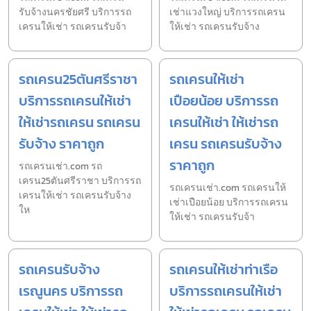
รับจ้างนครชัยศรี บริการรถ
เช่าแวงใหญ่ บริการรถเครน
เครนให้เช่า รถเครนรับจ้า
ให้เช่า รถเครนรับจ้าง
รถเครน25ตันศรีราชา
รถเครนให้เช่า
บริการรถเครนให้เช่า
เปือยน้อย บริการรถ
ให้เช่ารถเครน รถเครน
เครนให้เช่า ให้เช่ารถ
รับจ้าง ราคาถูก
เครน รถเครนรับจ้าง
ราคาถูก
รถเครนเช่า.com รถ
เครน25ตันศรีราชา บริการรถ
รถเครนเช่า.com รถเครนให้
เครนให้เช่า รถเครนรับจ้าง
เช่าเปือยน้อย บริการรถเครน
ให
ให้เช่า รถเครนรับจ้า
รถเครนรับจ้าง
รถเครนให้เช่าท่าเรือ
เรณูนคร บริการรถ
บริการรถเครนให้เช่า