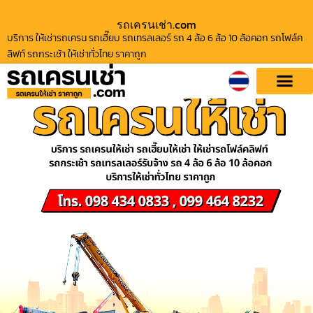
รถเครนเช่า.com
บริการ ให้เช่ารถเครน รถเฮี๊ยบ รถเทรลเลอร์ รถ 4 ล้อ 6 ล้อ 10 ล้อคอก รถโฟล์ค
ลิฟท์ รถกระเช้า ให้เช่าทั่วไทย ราคาถูก