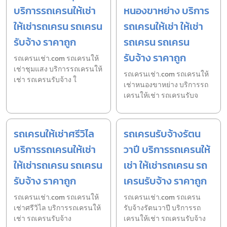
บริการรถเครนให้เช่า
หนองขาหย่าง บริการ
ให้เช่ารถเครน รถเครน
รถเครนให้เช่า ให้เช่า
รับจ้าง ราคาถูก
รถเครน รถเครน
รับจ้าง ราคาถูก
รถเครนเช่า.com รถเครนให้
เช่าชุมแสง บริการรถเครนให้
รถเครนเช่า.com รถเครนให้
เช่า รถเครนรับจ้าง ใ
เช่าหนองขาหย่าง บริการรถ
เครนให้เช่า รถเครนรับจ
รถเครนให้เช่าศรีวิไล
รถเครนรับจ้างรัตน
บริการรถเครนให้เช่า
วาปี บริการรถเครนให้
ให้เช่ารถเครน รถเครน
เช่า ให้เช่ารถเครน รถ
รับจ้าง ราคาถูก
เครนรับจ้าง ราคาถูก
รถเครนเช่า.com รถเครนให้
รถเครนเช่า.com รถเครน
เช่าศรีวิไล บริการรถเครนให้
รับจ้างรัตนวาปี บริการรถ
เช่า รถเครนรับจ้าง
เครนให้เช่า รถเครนรับจ้าง