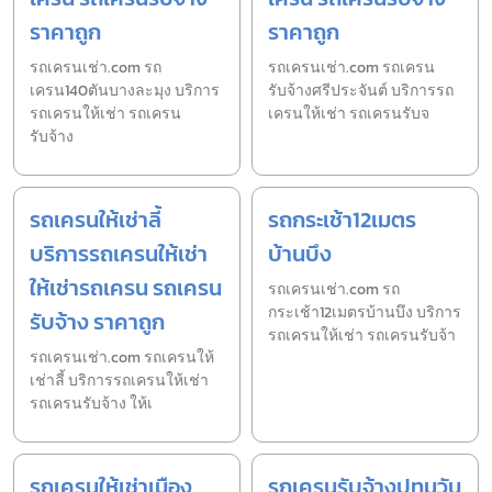
ราคาถูก
ราคาถูก
รถเครนเช่า.com รถ
รถเครนเช่า.com รถเครน
เครน140ตันบางละมุง บริการ
รับจ้างศรีประจันต์ บริการรถ
รถเครนให้เช่า รถเครน
เครนให้เช่า รถเครนรับจ
รับจ้าง
รถเครนให้เช่าลี้
รถกระเช้า12เมตร
บริการรถเครนให้เช่า
บ้านบึง
ให้เช่ารถเครน รถเครน
รถเครนเช่า.com รถ
กระเช้า12เมตรบ้านบึง บริการ
รับจ้าง ราคาถูก
รถเครนให้เช่า รถเครนรับจ้า
รถเครนเช่า.com รถเครนให้
เช่าลี้ บริการรถเครนให้เช่า
รถเครนรับจ้าง ให้เ
รถเครนให้เช่าเมือง
รถเครนรับจ้างปทุมวัน