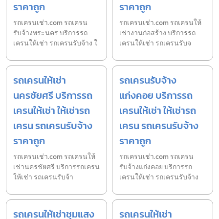
ราคาถูก
ราคาถูก
รถเครนเช่า.com รถเครน
รถเครนเช่า.com รถเครนให้
รับจ้างพระนคร บริการรถ
เช่างานก่อสร้าง บริการรถ
เครนให้เช่า รถเครนรับจ้าง ใ
เครนให้เช่า รถเครนรับจ
รถเครนให้เช่า
รถเครนรับจ้าง
นครชัยศรี บริการรถ
แก่งคอย บริการรถ
เครนให้เช่า ให้เช่ารถ
เครนให้เช่า ให้เช่ารถ
เครน รถเครนรับจ้าง
เครน รถเครนรับจ้าง
ราคาถูก
ราคาถูก
รถเครนเช่า.com รถเครนให้
รถเครนเช่า.com รถเครน
เช่านครชัยศรี บริการรถเครน
รับจ้างแก่งคอย บริการรถ
ให้เช่า รถเครนรับจ้า
เครนให้เช่า รถเครนรับจ้าง
รถเครนให้เช่าชุมแสง
รถเครนให้เช่า