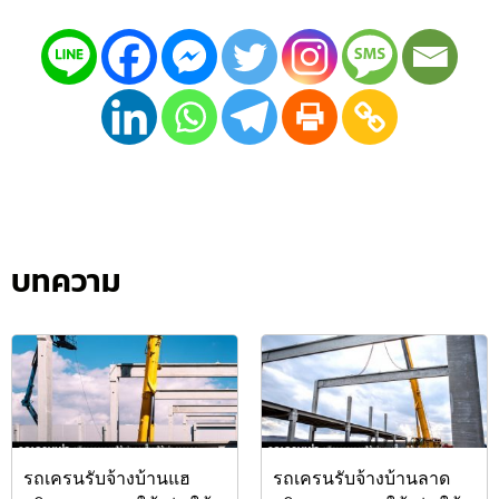
บทความ
รถเครนรับจ้างบ้านแฮ
รถเครนรับจ้างบ้านลาด