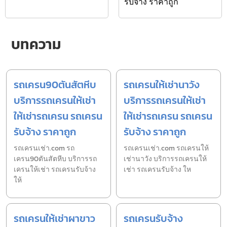
รับจ้าง ราคาถูก
บทความ
รถเครน90ตันสัตหีบ
รถเครนให้เช่านาวัง
บริการรถเครนให้เช่า
บริการรถเครนให้เช่า
ให้เช่ารถเครน รถเครน
ให้เช่ารถเครน รถเครน
รับจ้าง ราคาถูก
รับจ้าง ราคาถูก
รถเครนเช่า.com รถ
รถเครนเช่า.com รถเครนให้
เครน90ตันสัตหีบ บริการรถ
เช่านาวัง บริการรถเครนให้
เครนให้เช่า รถเครนรับจ้าง
เช่า รถเครนรับจ้าง ให
ให้
รถเครนให้เช่าผาขาว
รถเครนรับจ้าง