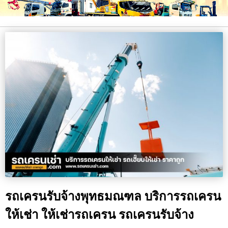
รถเครนรับจ้างพุทธมณฑล บริการรถเครน
ให้เช่า ให้เช่ารถเครน รถเครนรับจ้าง