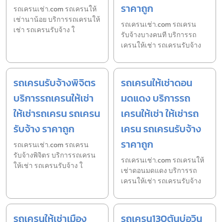
ราคาถูก
รถเครนเช่า.com รถเครนให้
เช่านาน้อย บริการรถเครนให้
รถเครนเช่า.com รถเครน
เช่า รถเครนรับจ้าง ใ
รับจ้างบางคนที บริการรถ
เครนให้เช่า รถเครนรับจ้าง
รถเครนรับจ้างพิจิตร
รถเครนให้เช่าดอน
บริการรถเครนให้เช่า
มดแดง บริการรถ
ให้เช่ารถเครน รถเครน
เครนให้เช่า ให้เช่ารถ
รับจ้าง ราคาถูก
เครน รถเครนรับจ้าง
ราคาถูก
รถเครนเช่า.com รถเครน
รับจ้างพิจิตร บริการรถเครน
รถเครนเช่า.com รถเครนให้
ให้เช่า รถเครนรับจ้าง ใ
เช่าดอนมดแดง บริการรถ
เครนให้เช่า รถเครนรับจ้าง
รถเครนให้เช่าเมือง
รถเครน130ตันบ่อวิน