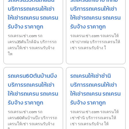
บริการรถเครนให้เช่า
บริการรถเครนให้เช่า
ให้เช่ารถเครน รถเครน
ให้เช่ารถเครน รถเครน
รับจ้าง ราคาถูก
รับจ้าง ราคาถูก
รถเครนเช่า.com รถ
รถเครนเช่า.com รถเครนให้
เครน35ตันใกล้ฉัน บริการรถ
เช่าปากท่อ บริการรถเครนให้
เครนให้เช่า รถเครนรับจ้าง
เช่า รถเครนรับจ้าง ใ
ให
รถเครน60ตันบ้านบึง
รถเครนให้เช่าชำนิ
บริการรถเครนให้เช่า
บริการรถเครนให้เช่า
ให้เช่ารถเครน รถเครน
ให้เช่ารถเครน รถเครน
รับจ้าง ราคาถูก
รับจ้าง ราคาถูก
รถเครนเช่า.com รถ
รถเครนเช่า.com รถเครนให้
เครน60ตันบ้านบึง บริการรถ
เช่าชำนิ บริการรถเครนให้
เครนให้เช่า รถเครนรับจ้าง
เช่า รถเครนรับจ้าง ให้