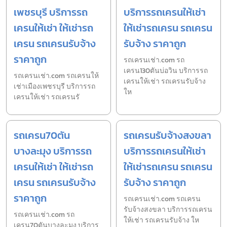
เพชรบุรี บริการรถ
บริการรถเครนให้เช่า
เครนให้เช่า ให้เช่ารถ
ให้เช่ารถเครน รถเครน
เครน รถเครนรับจ้าง
รับจ้าง ราคาถูก
ราคาถูก
รถเครนเช่า.com รถ
เครน130ตันบ่อวิน บริการรถ
รถเครนเช่า.com รถเครนให้
เครนให้เช่า รถเครนรับจ้าง
เช่าเมืองเพชรบุรี บริการรถ
ให
เครนให้เช่า รถเครนรั
รถเครน70ตัน
รถเครนรับจ้างสงขลา
บางละมุง บริการรถ
บริการรถเครนให้เช่า
เครนให้เช่า ให้เช่ารถ
ให้เช่ารถเครน รถเครน
เครน รถเครนรับจ้าง
รับจ้าง ราคาถูก
ราคาถูก
รถเครนเช่า.com รถเครน
รับจ้างสงขลา บริการรถเครน
รถเครนเช่า.com รถ
ให้เช่า รถเครนรับจ้าง ให
เครน70ตันบางละมุง บริการ