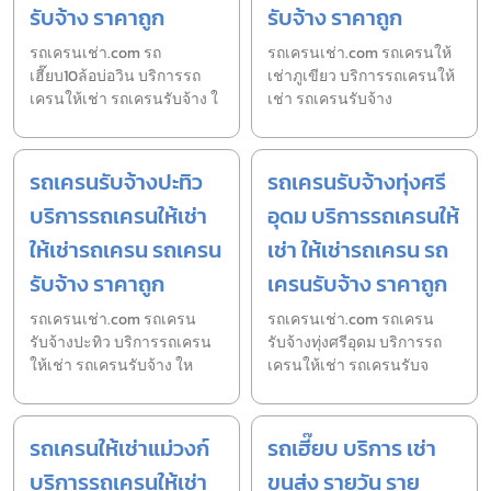
รับจ้าง ราคาถูก
รับจ้าง ราคาถูก
รถเครนเช่า.com รถ
รถเครนเช่า.com รถเครนให้
เฮี๊ยบ10ล้อบ่อวิน บริการรถ
เช่าภูเขียว บริการรถเครนให้
เครนให้เช่า รถเครนรับจ้าง ใ
เช่า รถเครนรับจ้าง
รถเครนรับจ้างปะทิว
รถเครนรับจ้างทุ่งศรี
บริการรถเครนให้เช่า
อุดม บริการรถเครนให้
ให้เช่ารถเครน รถเครน
เช่า ให้เช่ารถเครน รถ
รับจ้าง ราคาถูก
เครนรับจ้าง ราคาถูก
รถเครนเช่า.com รถเครน
รถเครนเช่า.com รถเครน
รับจ้างปะทิว บริการรถเครน
รับจ้างทุ่งศรีอุดม บริการรถ
ให้เช่า รถเครนรับจ้าง ให
เครนให้เช่า รถเครนรับจ
รถเครนให้เช่าแม่วงก์
รถเฮี๊ยบ บริการ เช่า
บริการรถเครนให้เช่า
ขนส่ง รายวัน ราย