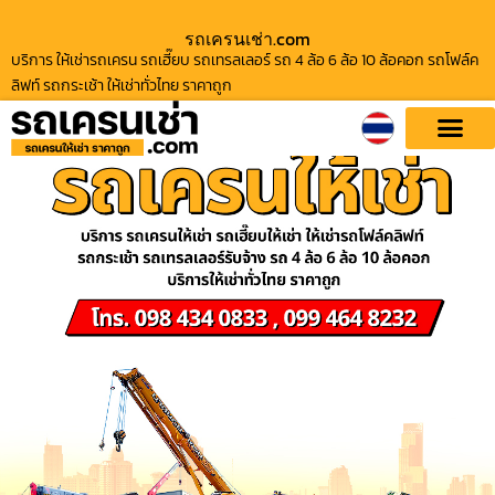
รถเครนเช่า.com
บริการ ให้เช่ารถเครน รถเฮี๊ยบ รถเทรลเลอร์ รถ 4 ล้อ 6 ล้อ 10 ล้อคอก รถโฟล์ค
ลิฟท์ รถกระเช้า ให้เช่าทั่วไทย ราคาถูก