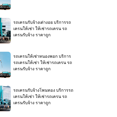
รถเครนรับจ้างเต่างอย บริการรถ
เครนให้เช่า ให้เช่ารถเครน รถ
เครนรับจ้าง ราคาถูก
รถเครนให้เช่าหนองพอก บริการ
รถเครนให้เช่า ให้เช่ารถเครน รถ
เครนรับจ้าง ราคาถูก
รถเครนรับจ้างโพนทอง บริการรถ
เครนให้เช่า ให้เช่ารถเครน รถ
เครนรับจ้าง ราคาถูก