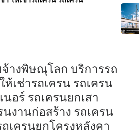
ช่า ให้เช่ารถเครน รถเครน
จ้างพิษณุโลก บริการรถ
 ให้เช่ารถเครน รถเครน
เนอร์ รถเครนยกเสา
รนงานก่อสร้าง รถเครน
รถเครนยกโครงหลังคา