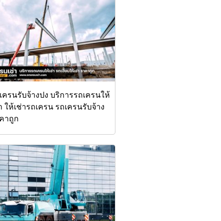
เครนรับจ้างปง บริการรถเครนให้
่า ให้เช่ารถเครน รถเครนรับจ้าง
คาถูก