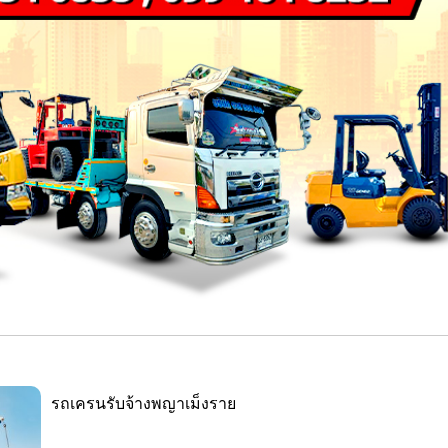
รถเครนรับจ้างพญาเม็งราย