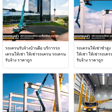
รถเครนรับจ้างบ้านผือ บริการรถ
รถเครนให้เช่าซำสูง
เครนให้เช่า ให้เช่ารถเครน รถเครน
ให้เช่า ให้เช่ารถเค
รับจ้าง ราคาถูก
รับจ้าง ราคาถูก