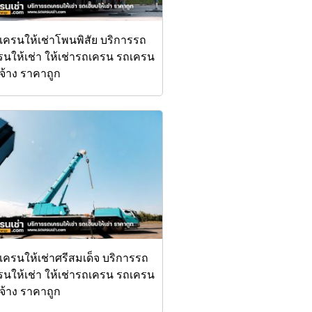
เครนให้เช่าโพนพิสัย บริการรถ
รนให้เช่า ให้เช่ารถเครน รถเครน
บจ้าง ราคาถูก
เครนให้เช่าศรีสมเด็จ บริการรถ
รนให้เช่า ให้เช่ารถเครน รถเครน
บจ้าง ราคาถูก