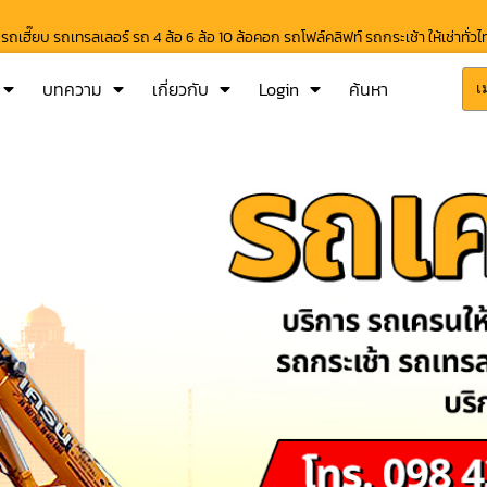
 รถเฮี๊ยบ รถเทรลเลอร์ รถ 4 ล้อ 6 ล้อ 10 ล้อคอก รถโฟล์คลิฟท์ รถกระเช้า ให้เช่าทั่ว
บทความ
เกี่ยวกับ
Login
ค้นหา
เ