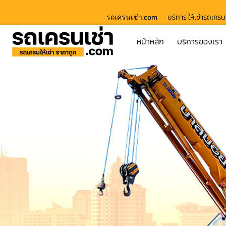
รถเครนเช่า.com
บริการ ให้เช่ารถเครน
หน้าหลัก
บริการของเรา