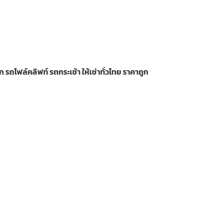
ก รถโฟล์คลิฟท์ รถกระเช้า ให้เช่าทั่วไทย ราคาถูก