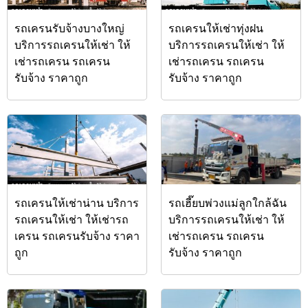
รถเครนรับจ้างบางใหญ่
รถเครนให้เช่าทุ่งฝน
บริการรถเครนให้เช่า ให้
บริการรถเครนให้เช่า ให้
เช่ารถเครน รถเครน
เช่ารถเครน รถเครน
รับจ้าง ราคาถูก
รับจ้าง ราคาถูก
รถเครนให้เช่าน่าน บริการ
รถเฮี๊ยบพ่วงแม่ลูกใกล้ฉัน
รถเครนให้เช่า ให้เช่ารถ
บริการรถเครนให้เช่า ให้
เครน รถเครนรับจ้าง ราคา
เช่ารถเครน รถเครน
ถูก
รับจ้าง ราคาถูก