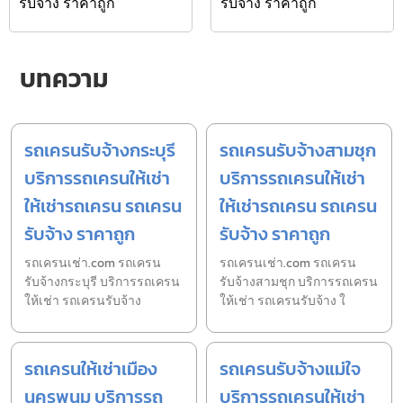
รับจ้าง ราคาถูก
รับจ้าง ราคาถูก
บทความ
รถเครนรับจ้างกระบุรี
รถเครนรับจ้างสามชุก
บริการรถเครนให้เช่า
บริการรถเครนให้เช่า
ให้เช่ารถเครน รถเครน
ให้เช่ารถเครน รถเครน
รับจ้าง ราคาถูก
รับจ้าง ราคาถูก
รถเครนเช่า.com รถเครน
รถเครนเช่า.com รถเครน
รับจ้างกระบุรี บริการรถเครน
รับจ้างสามชุก บริการรถเครน
ให้เช่า รถเครนรับจ้าง
ให้เช่า รถเครนรับจ้าง ใ
รถเครนให้เช่าเมือง
รถเครนรับจ้างแม่ใจ
นครพนม บริการรถ
บริการรถเครนให้เช่า