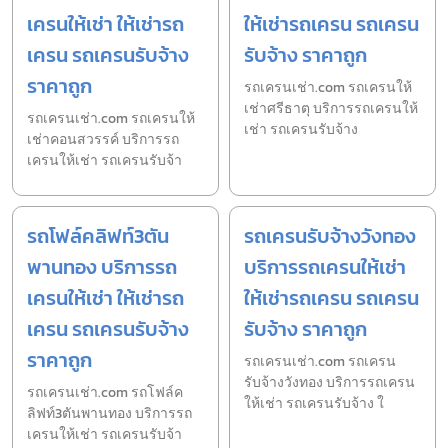
เครนให้เช่า ให้เช่ารถ
ให้เช่ารถเครน รถเครน
เครน รถเครนรับจ้าง
รับจ้าง ราคาถูก
ราคาถูก
รถเครนเช่า.com รถเครนให้
เช่าศรีธาตุ บริการรถเครนให้
รถเครนเช่า.com รถเครนให้
เช่า รถเครนรับจ้าง
เช่าคอนสวรรค์ บริการรถ
เครนให้เช่า รถเครนรับจ้า
รถโฟล์คลิฟท์3ตัน
รถเครนรับจ้างวังทอง
พานทอง บริการรถ
บริการรถเครนให้เช่า
เครนให้เช่า ให้เช่ารถ
ให้เช่ารถเครน รถเครน
เครน รถเครนรับจ้าง
รับจ้าง ราคาถูก
ราคาถูก
รถเครนเช่า.com รถเครน
รับจ้างวังทอง บริการรถเครน
รถเครนเช่า.com รถโฟล์ค
ให้เช่า รถเครนรับจ้าง ใ
ลิฟท์3ตันพานทอง บริการรถ
เครนให้เช่า รถเครนรับจ้า