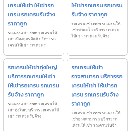
เครนให้เช่า ให้เช่ารถ
ให้เช่ารถเครน รถเครน
เครน รถเครนรับจ้าง
รับจ้าง ราคาถูก
ราคาถูก
รถเครนเช่า.com รถเครนให้
เช่าท่าตะโก บริการรถเครน
รถเครนเช่า.com รถเครนให้
ให้เช่า รถเครนรับจ้าง
เช่าเมืองอุตรดิตถ์ บริการรถ
เครนให้เช่า รถเครนร
รถเครนให้เช่าทุ่งใหญ่
รถเครนให้เช่า
บริการรถเครนให้เช่า
อาจสามารถ บริการรถ
ให้เช่ารถเครน รถเครน
เครนให้เช่า ให้เช่ารถ
รับจ้าง ราคาถูก
เครน รถเครนรับจ้าง
ราคาถูก
รถเครนเช่า.com รถเครนให้
เช่าทุ่งใหญ่ บริการรถเครนให้
รถเครนเช่า.com รถเครนให้
เช่า รถเครนรับจ้าง
เช่าอาจสามารถ บริการรถ
เครนให้เช่า รถเครนรับจ้า