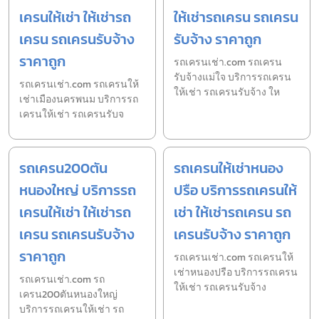
เครนให้เช่า ให้เช่ารถ
ให้เช่ารถเครน รถเครน
เครน รถเครนรับจ้าง
รับจ้าง ราคาถูก
ราคาถูก
รถเครนเช่า.com รถเครน
รับจ้างแม่ใจ บริการรถเครน
รถเครนเช่า.com รถเครนให้
ให้เช่า รถเครนรับจ้าง ให
เช่าเมืองนครพนม บริการรถ
เครนให้เช่า รถเครนรับจ
รถเครน200ตัน
รถเครนให้เช่าหนอง
หนองใหญ่ บริการรถ
ปรือ บริการรถเครนให้
เครนให้เช่า ให้เช่ารถ
เช่า ให้เช่ารถเครน รถ
เครน รถเครนรับจ้าง
เครนรับจ้าง ราคาถูก
ราคาถูก
รถเครนเช่า.com รถเครนให้
เช่าหนองปรือ บริการรถเครน
รถเครนเช่า.com รถ
ให้เช่า รถเครนรับจ้าง
เครน200ตันหนองใหญ่
บริการรถเครนให้เช่า รถ