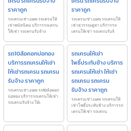
เครน รถเครนรับจ้าง
เครน รถเครนรับจ้าง
ราคาถูก
ราคาถูก
รถเครนเช่า.com รถเครนให้
รถเครนเช่า.com รถเครนให้
เช่าพนัสนิคม บริการรถเครน
เช่าสุวรรณคูหา บริการรถ
ให้เช่า รถเครนรับจ้าง
เครนให้เช่า รถเครนรับจ้
รถ10ล้อคอกบ่อทอง
รถเครนให้เช่า
บริการรถเครนให้เช่า
โพธิ์ประทับช้าง บริการ
ให้เช่ารถเครน รถเครน
รถเครนให้เช่า ให้เช่า
รับจ้าง ราคาถูก
รถเครน รถเครน
รับจ้าง ราคาถูก
รถเครนเช่า.com รถ10ล้อคอก
บ่อทอง บริการรถเครนให้เช่า
รถเครนเช่า.com รถเครนให้
รถเครนรับจ้าง ให้เ
เช่าโพธิ์ประทับช้าง บริการรถ
เครนให้เช่า รถเครน