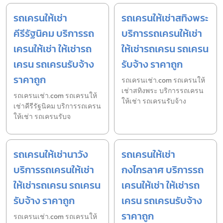
รถเครนให้เช่า
รถเครนให้เช่าสทิงพระ
คีรีรัฐนิคม บริการรถ
บริการรถเครนให้เช่า
เครนให้เช่า ให้เช่ารถ
ให้เช่ารถเครน รถเครน
เครน รถเครนรับจ้าง
รับจ้าง ราคาถูก
ราคาถูก
รถเครนเช่า.com รถเครนให้
เช่าสทิงพระ บริการรถเครน
รถเครนเช่า.com รถเครนให้
ให้เช่า รถเครนรับจ้าง
เช่าคีรีรัฐนิคม บริการรถเครน
ให้เช่า รถเครนรับจ
รถเครนให้เช่านาวัง
รถเครนให้เช่า
บริการรถเครนให้เช่า
กงไกรลาศ บริการรถ
ให้เช่ารถเครน รถเครน
เครนให้เช่า ให้เช่ารถ
รับจ้าง ราคาถูก
เครน รถเครนรับจ้าง
ราคาถูก
รถเครนเช่า.com รถเครนให้