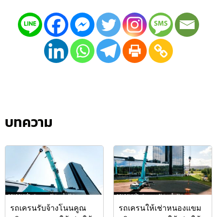
บทความ
รถเครนรับจ้างโนนคูณ
รถเครนให้เช่าหนองแขม