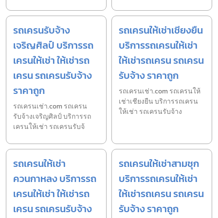
รถเครนรับจ้าง
รถเครนให้เช่าเชียงยืน
เจริญศิลป์ บริการรถ
บริการรถเครนให้เช่า
เครนให้เช่า ให้เช่ารถ
ให้เช่ารถเครน รถเครน
เครน รถเครนรับจ้าง
รับจ้าง ราคาถูก
ราคาถูก
รถเครนเช่า.com รถเครนให้
เช่าเชียงยืน บริการรถเครน
รถเครนเช่า.com รถเครน
ให้เช่า รถเครนรับจ้าง
รับจ้างเจริญศิลป์ บริการรถ
เครนให้เช่า รถเครนรับจ้
รถเครนให้เช่า
รถเครนให้เช่าสามชุก
ควนกาหลง บริการรถ
บริการรถเครนให้เช่า
เครนให้เช่า ให้เช่ารถ
ให้เช่ารถเครน รถเครน
เครน รถเครนรับจ้าง
รับจ้าง ราคาถูก