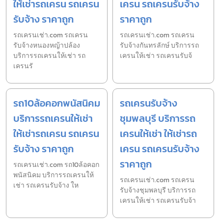
ให้เช่ารถเครน รถเครน
เครน รถเครนรับจ้าง
รับจ้าง ราคาถูก
ราคาถูก
รถเครนเช่า.com รถเครน
รถเครนเช่า.com รถเครน
รับจ้างหนองหญ้าปล้อง
รับจ้างกันทรลักษ์ บริการรถ
บริการรถเครนให้เช่า รถ
เครนให้เช่า รถเครนรับจ้
เครนรั
รถ10ล้อคอกพนัสนิคม
รถเครนรับจ้าง
บริการรถเครนให้เช่า
ชุมพลบุรี บริการรถ
ให้เช่ารถเครน รถเครน
เครนให้เช่า ให้เช่ารถ
รับจ้าง ราคาถูก
เครน รถเครนรับจ้าง
ราคาถูก
รถเครนเช่า.com รถ10ล้อคอก
พนัสนิคม บริการรถเครนให้
รถเครนเช่า.com รถเครน
เช่า รถเครนรับจ้าง ให
รับจ้างชุมพลบุรี บริการรถ
เครนให้เช่า รถเครนรับจ้า