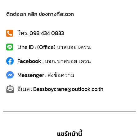
ติดต่อเรา คลิก ช่องทางที่สะดวก
โทร. 098 434 0833
Line ID : (Office) บาสบอย เครน
Facebook : บจก. บาสบอย เครน
Messenger : ส่งข้อความ
อีเมล : Bassboycrane@outlook.co.th
แชร์หน้านี้