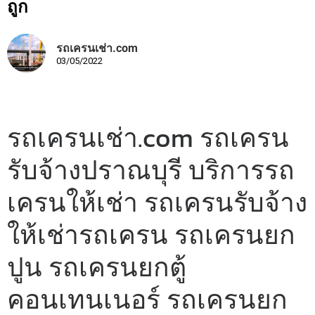
ถูก
รถเครนเช่า.com
03/05/2022
รถเครนเช่า.com รถเครน
รับจ้างปราณบุรี บริการรถ
เครนให้เช่า รถเครนรับจ้าง
ให้เช่ารถเครน รถเครนยก
ปูน รถเครนยกตู้
คอนเทนเนอร์ รถเครนยก