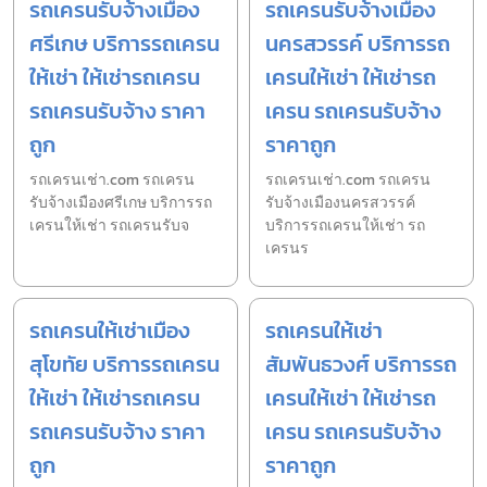
รถเครนรับจ้างเมือง
รถเครนรับจ้างเมือง
ศรีเกษ บริการรถเครน
นครสวรรค์ บริการรถ
ให้เช่า ให้เช่ารถเครน
เครนให้เช่า ให้เช่ารถ
รถเครนรับจ้าง ราคา
เครน รถเครนรับจ้าง
ถูก
ราคาถูก
รถเครนเช่า.com รถเครน
รถเครนเช่า.com รถเครน
รับจ้างเมืองศรีเกษ บริการรถ
รับจ้างเมืองนครสวรรค์
เครนให้เช่า รถเครนรับจ
บริการรถเครนให้เช่า รถ
เครนร
รถเครนให้เช่าเมือง
รถเครนให้เช่า
สุโขทัย บริการรถเครน
สัมพันธวงศ์ บริการรถ
ให้เช่า ให้เช่ารถเครน
เครนให้เช่า ให้เช่ารถ
รถเครนรับจ้าง ราคา
เครน รถเครนรับจ้าง
ถูก
ราคาถูก