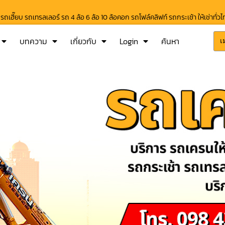
 รถเฮี๊ยบ รถเทรลเลอร์ รถ 4 ล้อ 6 ล้อ 10 ล้อคอก รถโฟล์คลิฟท์ รถกระเช้า ให้เช่าทั่ว
บทความ
เกี่ยวกับ
Login
ค้นหา
เ