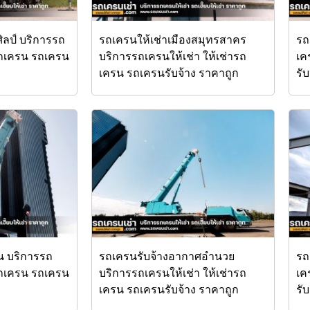
ิลป์ บริการรถ
รถเครนให้เช่าเมืองสมุทรสาคร
รถ
ารถเครน รถเครน
บริการรถเครนให้เช่า ให้เช่ารถ
เค
เครน รถเครนรับจ้าง ราคาถูก
รั
น บริการรถ
รถเครนรับจ้างอากาศอำนวย
รถ
ารถเครน รถเครน
บริการรถเครนให้เช่า ให้เช่ารถ
เค
เครน รถเครนรับจ้าง ราคาถูก
รั