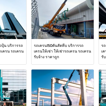
วปุ้น บริการรถ
รถเครน150ตันสัตหีบ บริการรถ
รถ
ารถเครน รถเครน
เครนให้เช่า ให้เช่ารถเครน รถเครน
เค
รับจ้าง ราคาถูก
รั