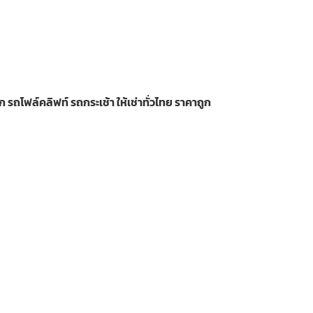
ก รถโฟล์คลิฟท์ รถกระเช้า ให้เช่าทั่วไทย ราคาถูก