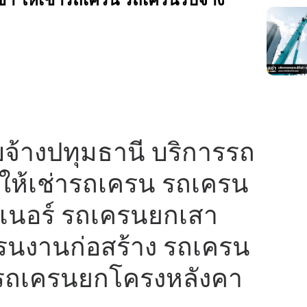
่า ให้เช่ารถเครน รถเครนรับจ้าง
จ้างปทุมธานี บริการรถ
 ให้เช่ารถเครน รถเครน
เนอร์ รถเครนยกเสา
รนงานก่อสร้าง รถเครน
รถเครนยกโครงหลังคา