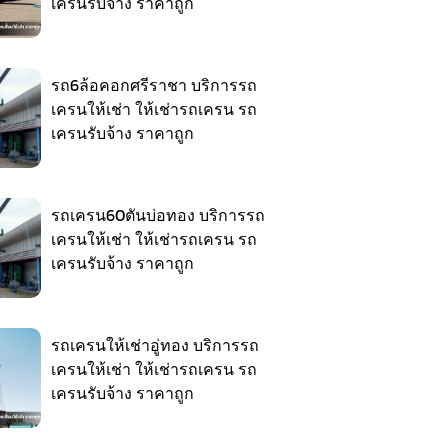
เครนรับจ้าง ราคาถูก
รถ6ล้อคอกศรีราชา บริการรถ
เครนให้เช่า ให้เช่ารถเครน รถ
เครนรับจ้าง ราคาถูก
รถเครน60ตันบ่อทอง บริการรถ
เครนให้เช่า ให้เช่ารถเครน รถ
เครนรับจ้าง ราคาถูก
รถเครนให้เช่าอู่ทอง บริการรถ
เครนให้เช่า ให้เช่ารถเครน รถ
เครนรับจ้าง ราคาถูก