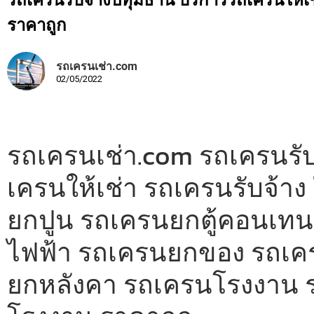
รถเครนรับจ้างปทุมธานี บริการรถเครนให้เช
ราคาถูก
รถเครนเช่า.com
02/05/2022
รถเครนเช่า.com รถเครนรับ
เครนให้เช่า รถเครนรับจ้าง
ยกปูน รถเครนยกตู้คอนเทน
ไฟฟ้า รถเครนยกของ รถเค
ยกหลังคา รถเครนโรงงาน 