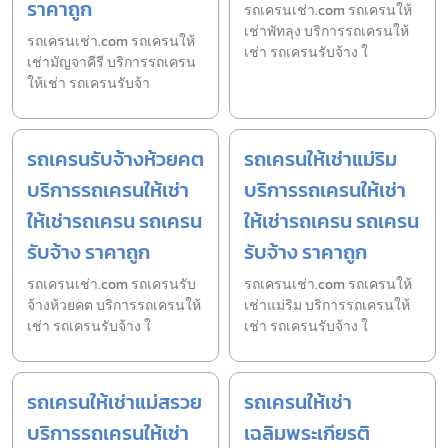
ราคาถูก
รถเครนเช่า.com รถเครนให้
เช่าพัทลุง บริการรถเครนให้
รถเครนเช่า.com รถเครนให้
เช่า รถเครนรับจ้าง ใ
เช่ามัญจาคีรี บริการรถเครน
ให้เช่า รถเครนรับจ้า
รถเครนรับจ้างห้วยคต
รถเครนให้เช่าแม่ริม
บริการรถเครนให้เช่า
บริการรถเครนให้เช่า
ให้เช่ารถเครน รถเครน
ให้เช่ารถเครน รถเครน
รับจ้าง ราคาถูก
รับจ้าง ราคาถูก
รถเครนเช่า.com รถเครนรับ
รถเครนเช่า.com รถเครนให้
จ้างห้วยคต บริการรถเครนให้
เช่าแม่ริม บริการรถเครนให้
เช่า รถเครนรับจ้าง ใ
เช่า รถเครนรับจ้าง ใ
รถเครนให้เช่าแม่สรวย
รถเครนให้เช่า
บริการรถเครนให้เช่า
เฉลิมพระเกียรติ