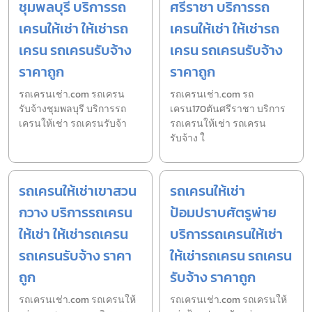
ชุมพลบุรี บริการรถ
ศรีราชา บริการรถ
เครนให้เช่า ให้เช่ารถ
เครนให้เช่า ให้เช่ารถ
เครน รถเครนรับจ้าง
เครน รถเครนรับจ้าง
ราคาถูก
ราคาถูก
รถเครนเช่า.com รถเครน
รถเครนเช่า.com รถ
รับจ้างชุมพลบุรี บริการรถ
เครน170ตันศรีราชา บริการ
เครนให้เช่า รถเครนรับจ้า
รถเครนให้เช่า รถเครน
รับจ้าง ใ
รถเครนให้เช่าเขาสวน
รถเครนให้เช่า
กวาง บริการรถเครน
ป้อมปราบศัตรูพ่าย
ให้เช่า ให้เช่ารถเครน
บริการรถเครนให้เช่า
รถเครนรับจ้าง ราคา
ให้เช่ารถเครน รถเครน
ถูก
รับจ้าง ราคาถูก
รถเครนเช่า.com รถเครนให้
รถเครนเช่า.com รถเครนให้