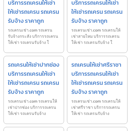
บริการรถเครนให้เช่า
บริการรถเครนให้เช่า
ให้เช่ารถเครน รถเครน
ให้เช่ารถเครน รถเครน
รับจ้าง ราคาถูก
รับจ้าง ราคาถูก
รถเครนเช่า.com รถเครน
รถเครนเช่า.com รถเครนให้
รับจ้างกระสัง บริการรถเครน
เช่าสายไหม บริการรถเครน
ให้เช่า รถเครนรับจ้าง ใ
ให้เช่า รถเครนรับจ้าง ใ
รถเครนให้เช่าปากช่อง
รถเครนให้เช่าศรีราชา
บริการรถเครนให้เช่า
บริการรถเครนให้เช่า
ให้เช่ารถเครน รถเครน
ให้เช่ารถเครน รถเครน
รับจ้าง ราคาถูก
รับจ้าง ราคาถูก
รถเครนเช่า.com รถเครนให้
รถเครนเช่า.com รถเครนให้
เช่าปากช่อง บริการรถเครน
เช่าศรีราชา บริการรถเครน
ให้เช่า รถเครนรับจ้าง
ให้เช่า รถเครนรับจ้าง