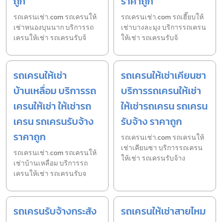
ถูก
ราคาถูก
รถเครนเช่า.com รถเครนให้
รถเครนเช่า.com รถเฮี๊ยบให้
เช่าหนองบุนนาก บริการรถ
เช่าบางละมุง บริการรถเครน
เครนให้เช่า รถเครนรับจ้
ให้เช่า รถเครนรับจ้
รถเครนให้เช่า
รถเครนให้เช่าเคียนซา
บ้านเหลื่อม บริการรถ
บริการรถเครนให้เช่า
เครนให้เช่า ให้เช่ารถ
ให้เช่ารถเครน รถเครน
เครน รถเครนรับจ้าง
รับจ้าง ราคาถูก
ราคาถูก
รถเครนเช่า.com รถเครนให้
เช่าเคียนซา บริการรถเครน
รถเครนเช่า.com รถเครนให้
ให้เช่า รถเครนรับจ้าง
เช่าบ้านเหลื่อม บริการรถ
เครนให้เช่า รถเครนรับจ
รถเครนรับจ้างกระสัง
รถเครนให้เช่าสายไหม