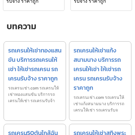
รับจ้าง ราคาถูก
รับจ้าง ราคาถูก
บทความ
รถเครนให้เช่าทองแสน
รถเครนให้เช่าแก้ง
ขัน บริการรถเครนให้
สนามนาง บริการรถ
เช่า ให้เช่ารถเครน รถ
เครนให้เช่า ให้เช่ารถ
เครนรับจ้าง ราคาถูก
เครน รถเครนรับจ้าง
ราคาถูก
รถเครนเช่า.com รถเครนให้
เช่าทองแสนขัน บริการรถ
รถเครนเช่า.com รถเครนให้
เครนให้เช่า รถเครนรับจ้า
เช่าแก้งสนามนาง บริการรถ
เครนให้เช่า รถเครนรับจ
รถเครน50ตันใกล้ฉัน
รถเครนให้เช่าสทิงพระ