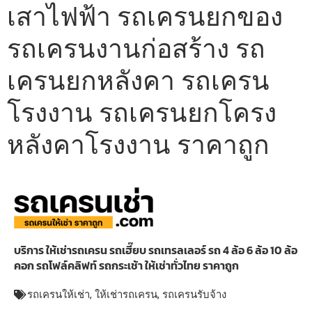
เสาไฟฟ้า รถเครนยกของ
รถเครนงานก่อสร้าง รถ
เครนยกหลังคา รถเครน
โรงงาน รถเครนยกโครง
หลังคาโรงงาน ราคาถูก
บริการ ให้เช่ารถเครน รถเฮี๊ยบ รถเทรลเลอร์ รถ 4 ล้อ 6 ล้อ 10 ล้อ
คอก รถโฟล์คลิฟท์ รถกระเช้า ให้เช่าทั่วไทย ราคาถูก
รถเครนให้เช่า
,
ให้เช่ารถเครน
,
รถเครนรับจ้าง