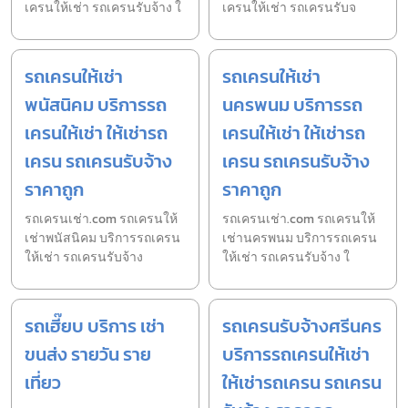
เครนให้เช่า รถเครนรับจ้าง ใ
เครนให้เช่า รถเครนรับจ
รถเครนให้เช่า
รถเครนให้เช่า
พนัสนิคม บริการรถ
นครพนม บริการรถ
เครนให้เช่า ให้เช่ารถ
เครนให้เช่า ให้เช่ารถ
เครน รถเครนรับจ้าง
เครน รถเครนรับจ้าง
ราคาถูก
ราคาถูก
รถเครนเช่า.com รถเครนให้
รถเครนเช่า.com รถเครนให้
เช่าพนัสนิคม บริการรถเครน
เช่านครพนม บริการรถเครน
ให้เช่า รถเครนรับจ้าง
ให้เช่า รถเครนรับจ้าง ใ
รถเฮี๊ยบ บริการ เช่า
รถเครนรับจ้างศรีนคร
ขนส่ง รายวัน ราย
บริการรถเครนให้เช่า
เที่ยว
ให้เช่ารถเครน รถเครน