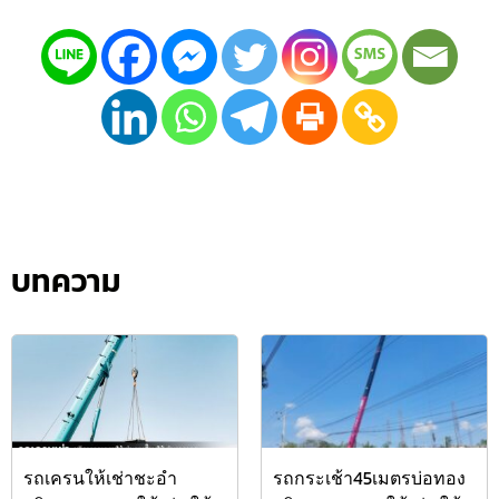
บทความ
รถเครนให้เช่าชะอำ
รถกระเช้า45เมตรบ่อทอง