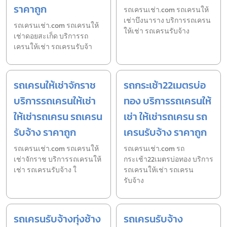
ราคาถูก
รถเครนเช่า.com รถเครนให้
เช่าบึงนาราง บริการรถเครน
รถเครนเช่า.com รถเครนให้
ให้เช่า รถเครนรับจ้าง
เช่าดอยสะเก็ด บริการรถ
เครนให้เช่า รถเครนรับจ้า
รถเครนให้เช่าจักราช
รถกระเช้า22เมตรบ่อ
บริการรถเครนให้เช่า
ทอง บริการรถเครนให้
ให้เช่ารถเครน รถเครน
เช่า ให้เช่ารถเครน รถ
รับจ้าง ราคาถูก
เครนรับจ้าง ราคาถูก
รถเครนเช่า.com รถเครนให้
รถเครนเช่า.com รถ
เช่าจักราช บริการรถเครนให้
กระเช้า22เมตรบ่อทอง บริการ
เช่า รถเครนรับจ้าง ใ
รถเครนให้เช่า รถเครน
รับจ้าง
รถเครนรับจ้างทุ่งช้าง
รถเครนรับจ้าง