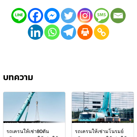
บทความ
รถเครนให้เช่า80ตัน
รถเครนให้เช่ามโนรมย์