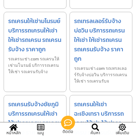
รถเครนให้เช่ามโนรมย์
รถเทรลเลอร์รับจ้าง
บริการรถเครนให้เช่า
บ่อวิน บริการรถเครน
ให้เช่ารถเครน รถเครน
ให้เช่า ให้เช่ารถเครน
รับจ้าง ราคาถูก
รถเครนรับจ้าง ราคา
ถูก
รถเครนเช่า.com รถเครนให้
เช่ามโนรมย์ บริการรถเครน
รถเครนเช่า.com รถเทรลเลอ
ให้เช่า รถเครนรับจ้าง
ร์รับจ้างบ่อวิน บริการรถเครน
ให้เช่า รถเครนรับจ
รถเครนรับจ้างชัยภูมิ
รถเครนให้เช่า
บริการรถเครนให้เช่า
ฉะเชิงเทรา บริการรถ
ให้เช่ารถเครน รถเครน
เครนให้เช่า ให้เช่ารถ
รับจ้าง ราคาถูก
เครน รถเครนรับจ้าง
ติดต่อ
หน้าหลัก
เมนู
ค้นหา
เพิ่มเติม