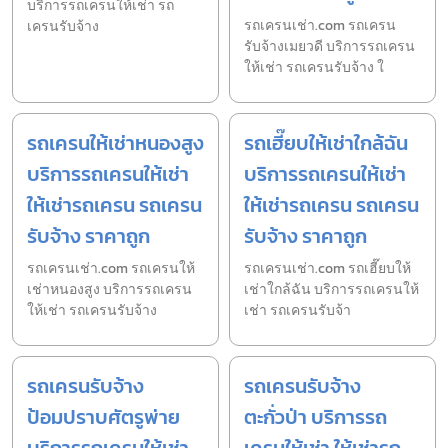
บริการรถเครนให้เช่า รถ
รถเครนเช่า.com รถเครน
เครนรับจ้าง
รับจ้างเมยวดี บริการรถเครน
ให้เช่า รถเครนรับจ้าง ใ
รถเครนให้เช่าหนองสูง
รถเฮี๊ยบให้เช่าใกล้ฉัน
บริการรถเครนให้เช่า
บริการรถเครนให้เช่า
ให้เช่ารถเครน รถเครน
ให้เช่ารถเครน รถเครน
รับจ้าง ราคาถูก
รับจ้าง ราคาถูก
รถเครนเช่า.com รถเครนให้
รถเครนเช่า.com รถเฮี๊ยบให้
เช่าหนองสูง บริการรถเครน
เช่าใกล้ฉัน บริการรถเครนให้
ให้เช่า รถเครนรับจ้าง
เช่า รถเครนรับจ้า
รถเครนรับจ้าง
รถเครนรับจ้าง
ป้อมปราบศัตรูพ่าย
ตะกั่วป่า บริการรถ
บริการรถเครนให้เช่า
เครนให้เช่า ให้เช่ารถ