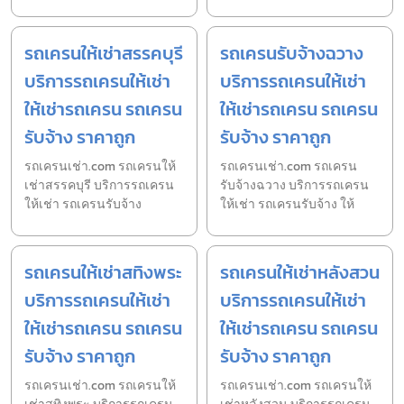
รถเครนให้เช่าสรรคบุรี
รถเครนรับจ้างฉวาง
บริการรถเครนให้เช่า
บริการรถเครนให้เช่า
ให้เช่ารถเครน รถเครน
ให้เช่ารถเครน รถเครน
รับจ้าง ราคาถูก
รับจ้าง ราคาถูก
รถเครนเช่า.com รถเครนให้
รถเครนเช่า.com รถเครน
เช่าสรรคบุรี บริการรถเครน
รับจ้างฉวาง บริการรถเครน
ให้เช่า รถเครนรับจ้าง
ให้เช่า รถเครนรับจ้าง ให้
รถเครนให้เช่าสทิงพระ
รถเครนให้เช่าหลังสวน
บริการรถเครนให้เช่า
บริการรถเครนให้เช่า
ให้เช่ารถเครน รถเครน
ให้เช่ารถเครน รถเครน
รับจ้าง ราคาถูก
รับจ้าง ราคาถูก
รถเครนเช่า.com รถเครนให้
รถเครนเช่า.com รถเครนให้