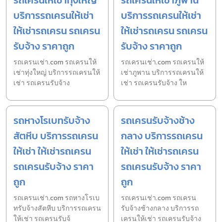
บริการรถเครนให้เช่า
บริการรถเครนให้เช่า
ให้เช่ารถเครน รถเครน
ให้เช่ารถเครน รถเครน
รับจ้าง ราคาถูก
รับจ้าง ราคาถูก
รถเครนเช่า.com รถเครนให้
รถเครนเช่า.com รถเครนให้
เช่าทุ่งใหญ่ บริการรถเครนให้
เช่าภูพาน บริการรถเครนให้
เช่า รถเครนรับจ้าง
เช่า รถเครนรับจ้าง ให
รถหางโรเบทรับจ้าง
รถเครนรับจ้างช้าง
สัตหีบ บริการรถเครน
กลาง บริการรถเครน
ให้เช่า ให้เช่ารถเครน
ให้เช่า ให้เช่ารถเครน
รถเครนรับจ้าง ราคา
รถเครนรับจ้าง ราคา
ถูก
ถูก
รถเครนเช่า.com รถหางโรเบ
รถเครนเช่า.com รถเครน
ทรับจ้างสัตหีบ บริการรถเครน
รับจ้างช้างกลาง บริการรถ
ให้เช่า รถเครนรับจ้
เครนให้เช่า รถเครนรับจ้าง