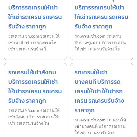
บริการรถเครนให้เช่า
บริการรถเครนให้เช่า
ให้เช่ารถเครน รถเครน
ให้เช่ารถเครน รถเครน
รับจ้าง ราคาถูก
รับจ้าง ราคาถูก
รถเครนเช่า.com รถเครนให้
รถเครนเช่า.com รถเครน
เช่าท่าลี่ บริการรถเครนให้
รับจ้างชุมพร บริการรถเครน
เช่า รถเครนรับจ้าง ใ
ให้เช่า รถเครนรับจ้าง ให
รถเครนให้เช่าสังคม
รถเครนให้เช่า
บริการรถเครนให้เช่า
บางคนที บริการรถ
ให้เช่ารถเครน รถเครน
เครนให้เช่า ให้เช่ารถ
รับจ้าง ราคาถูก
เครน รถเครนรับจ้าง
ราคาถูก
รถเครนเช่า.com รถเครนให้
เช่าสังคม บริการรถเครนให้
รถเครนเช่า.com รถเครนให้
เช่า รถเครนรับจ้าง ให
เช่าบางคนที บริการรถเครน
ให้เช่า รถเครนรับจ้าง