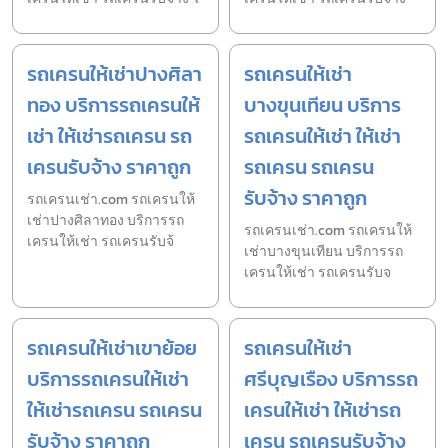
รถเครนให้เช่าปางศิลา
รถเครนให้เช่า
ทอง บริการรถเครนให้
บางขุนเทียน บริการ
เช่า ให้เช่ารถเครน รถ
รถเครนให้เช่า ให้เช่า
เครนรับจ้าง ราคาถูก
รถเครน รถเครน
รับจ้าง ราคาถูก
รถเครนเช่า.com รถเครนให้
เช่าปางศิลาทอง บริการรถ
รถเครนเช่า.com รถเครนให้
เครนให้เช่า รถเครนรับจ้
เช่าบางขุนเทียน บริการรถ
เครนให้เช่า รถเครนรับจ
รถเครนให้เช่าเขาย้อย
รถเครนให้เช่า
บริการรถเครนให้เช่า
ศรีบุญเรือง บริการรถ
ให้เช่ารถเครน รถเครน
เครนให้เช่า ให้เช่ารถ
รับจ้าง ราคาถูก
เครน รถเครนรับจ้าง