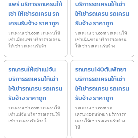
แพร่ บริการรถเครนให้
บริการรถเครนให้เช่า
เช่า ให้เช่ารถเครน รถ
ให้เช่ารถเครน รถเครน
เครนรับจ้าง ราคาถูก
รับจ้าง ราคาถูก
รถเครนเช่า.com รถเครนให้
รถเครนเช่า.com รถเครนให้
เช่าเมืองแพร่ บริการรถเครน
เช่าเนินขาม บริการรถเครน
ให้เช่า รถเครนรับจ้า
ให้เช่า รถเครนรับจ้าง
รถเครนให้เช่าแม่จัน
รถเครน140ตันพัทยา
บริการรถเครนให้เช่า
บริการรถเครนให้เช่า
ให้เช่ารถเครน รถเครน
ให้เช่ารถเครน รถเครน
รับจ้าง ราคาถูก
รับจ้าง ราคาถูก
รถเครนเช่า.com รถเครนให้
รถเครนเช่า.com รถ
เช่าแม่จัน บริการรถเครนให้
เครน140ตันพัทยา บริการรถ
เช่า รถเครนรับจ้าง ใ
เครนให้เช่า รถเครนรับจ้าง
ให้