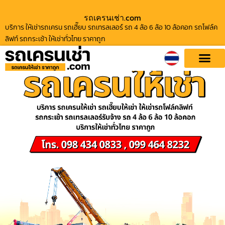
รถเครนเช่า.com
บริการ ให้เช่ารถเครน รถเฮี๊ยบ รถเทรลเลอร์ รถ 4 ล้อ 6 ล้อ 10 ล้อคอก รถโฟล์ค
ลิฟท์ รถกระเช้า ให้เช่าทั่วไทย ราคาถูก