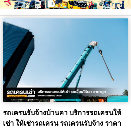
รถเครนรับจ้างบ้านคา บริการรถเครนให้
เช่า ให้เช่ารถเครน รถเครนรับจ้าง ราคา