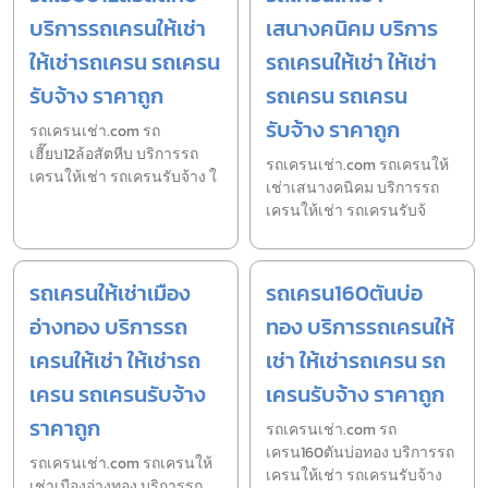
บริการรถเครนให้เช่า
เสนางคนิคม บริการ
ให้เช่ารถเครน รถเครน
รถเครนให้เช่า ให้เช่า
รับจ้าง ราคาถูก
รถเครน รถเครน
รับจ้าง ราคาถูก
รถเครนเช่า.com รถ
เฮี๊ยบ12ล้อสัตหีบ บริการรถ
รถเครนเช่า.com รถเครนให้
เครนให้เช่า รถเครนรับจ้าง ใ
เช่าเสนางคนิคม บริการรถ
เครนให้เช่า รถเครนรับจ้
รถเครนให้เช่าเมือง
รถเครน160ตันบ่อ
อ่างทอง บริการรถ
ทอง บริการรถเครนให้
เครนให้เช่า ให้เช่ารถ
เช่า ให้เช่ารถเครน รถ
เครน รถเครนรับจ้าง
เครนรับจ้าง ราคาถูก
ราคาถูก
รถเครนเช่า.com รถ
เครน160ตันบ่อทอง บริการรถ
รถเครนเช่า.com รถเครนให้
เครนให้เช่า รถเครนรับจ้าง
เช่าเมืองอ่างทอง บริการรถ