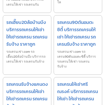
ให
เครนให้เช่า รถเครนรับ
รถเฮี๊ยบ20ล้อบ้านบึง
รถเครน90ตันอมตะ
บริการรถเครนให้เช่า
ซิตี้ บริการรถเครนให้
ให้เช่ารถเครน รถเครน
เช่า ให้เช่ารถเครน รถ
รับจ้าง ราคาถูก
เครนรับจ้าง ราคาถูก
รถเครนเช่า.com รถ
รถเครนเช่า.com รถ
เฮี๊ยบ20ล้อบ้านบึง บริการรถ
เครน90ตันอมตะซิตี้ บริการ
เครนให้เช่า รถเครนรับจ้าง
รถเครนให้เช่า รถเครน
รับจ้าง
รถเครนรับจ้างแคนดง
รถเครนให้เช่าศรี
บริการรถเครนให้เช่า
ณรงค์ บริการรถเครน
ให้เช่ารถเครน รถเครน
ให้เช่า ให้เช่ารถเครน