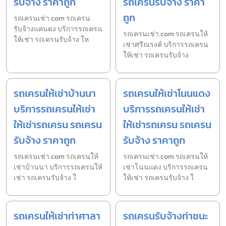
รับจ้าง ราคาถูก
รถเครนรับจ้าง ราคา
ถูก
รถเครนเช่า.com รถเครน
รับจ้างแคนดง บริการรถเครน
รถเครนเช่า.com รถเครนให้
ให้เช่า รถเครนรับจ้าง ให
เช่าศรีณรงค์ บริการรถเครน
ให้เช่า รถเครนรับจ้าง
รถเครนให้เช่าบ้านนา
รถเครนให้เช่าโนนแดง
บริการรถเครนให้เช่า
บริการรถเครนให้เช่า
ให้เช่ารถเครน รถเครน
ให้เช่ารถเครน รถเครน
รับจ้าง ราคาถูก
รับจ้าง ราคาถูก
รถเครนเช่า.com รถเครนให้
รถเครนเช่า.com รถเครนให้
เช่าบ้านนา บริการรถเครนให้
เช่าโนนแดง บริการรถเครน
เช่า รถเครนรับจ้าง ใ
ให้เช่า รถเครนรับจ้าง ใ
รถเครนให้เช่าท่าศาลา
รถเครนรับจ้างท่าชนะ