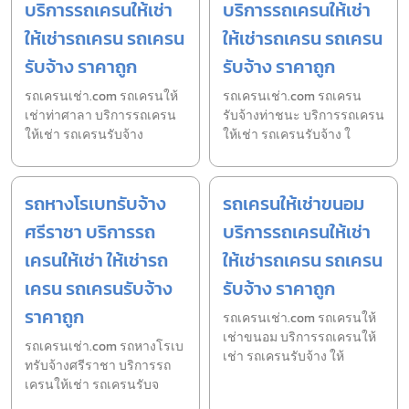
บริการรถเครนให้เช่า
บริการรถเครนให้เช่า
ให้เช่ารถเครน รถเครน
ให้เช่ารถเครน รถเครน
รับจ้าง ราคาถูก
รับจ้าง ราคาถูก
รถเครนเช่า.com รถเครนให้
รถเครนเช่า.com รถเครน
เช่าท่าศาลา บริการรถเครน
รับจ้างท่าชนะ บริการรถเครน
ให้เช่า รถเครนรับจ้าง
ให้เช่า รถเครนรับจ้าง ใ
รถหางโรเบทรับจ้าง
รถเครนให้เช่าขนอม
ศรีราชา บริการรถ
บริการรถเครนให้เช่า
เครนให้เช่า ให้เช่ารถ
ให้เช่ารถเครน รถเครน
เครน รถเครนรับจ้าง
รับจ้าง ราคาถูก
ราคาถูก
รถเครนเช่า.com รถเครนให้
เช่าขนอม บริการรถเครนให้
รถเครนเช่า.com รถหางโรเบ
เช่า รถเครนรับจ้าง ให้
ทรับจ้างศรีราชา บริการรถ
เครนให้เช่า รถเครนรับจ