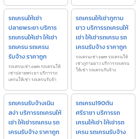
รถเครนให้เช่า
รถเครนให้เช่าภูกาม
ปลายพระยา บริการ
ยาว บริการรถเครนให้
รถเครนให้เช่า ให้เช่า
เช่า ให้เช่ารถเครน รถ
รถเครน รถเครน
เครนรับจ้าง ราคาถูก
รับจ้าง ราคาถูก
รถเครนเช่า.com รถเครนให้
เช่าภูกามยาว บริการรถเครน
รถเครนเช่า.com รถเครนให้
ให้เช่า รถเครนรับจ้าง
เช่าปลายพระยา บริการรถ
เครนให้เช่า รถเครนรับจ้า
รถเครนรับจ้างเนิน
รถเครน190ตัน
สง่า บริการรถเครนให้
ศรีราชา บริการรถ
เช่า ให้เช่ารถเครน รถ
เครนให้เช่า ให้เช่ารถ
เครนรับจ้าง ราคาถูก
เครน รถเครนรับจ้าง