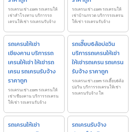
รถเครนเช่า.com รถเครนให้
รถเครนเช่า.com รถเครนให้
เช่าสำโรงทาบ บริการรถ
เช่าบ้านกรวด บริการรถเครน
เครนให้เช่า รถเครนรับจ้าง
ให้เช่า รถเครนรับจ้าง
รถเครนให้เช่า
รถเฮี๊ยบ6ล้อบ่อวิน
เชียงคาน บริการรถ
บริการรถเครนให้เช่า
เครนให้เช่า ให้เช่ารถ
ให้เช่ารถเครน รถเครน
เครน รถเครนรับจ้าง
รับจ้าง ราคาถูก
ราคาถูก
รถเครนเช่า.com รถเฮี๊ยบ6ล้อ
บ่อวิน บริการรถเครนให้เช่า
รถเครนเช่า.com รถเครนให้
รถเครนรับจ้าง ให
เช่าเชียงคาน บริการรถเครน
ให้เช่า รถเครนรับจ้าง
รถเครนให้เช่า
รถเครนรับจ้าง