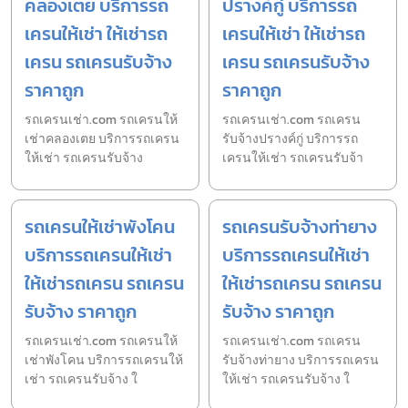
คลองเตย บริการรถ
ปรางค์กู่ บริการรถ
เครนให้เช่า ให้เช่ารถ
เครนให้เช่า ให้เช่ารถ
เครน รถเครนรับจ้าง
เครน รถเครนรับจ้าง
ราคาถูก
ราคาถูก
รถเครนเช่า.com รถเครนให้
รถเครนเช่า.com รถเครน
เช่าคลองเตย บริการรถเครน
รับจ้างปรางค์กู่ บริการรถ
ให้เช่า รถเครนรับจ้าง
เครนให้เช่า รถเครนรับจ้า
รถเครนให้เช่าพังโคน
รถเครนรับจ้างท่ายาง
บริการรถเครนให้เช่า
บริการรถเครนให้เช่า
ให้เช่ารถเครน รถเครน
ให้เช่ารถเครน รถเครน
รับจ้าง ราคาถูก
รับจ้าง ราคาถูก
รถเครนเช่า.com รถเครนให้
รถเครนเช่า.com รถเครน
เช่าพังโคน บริการรถเครนให้
รับจ้างท่ายาง บริการรถเครน
เช่า รถเครนรับจ้าง ใ
ให้เช่า รถเครนรับจ้าง ใ