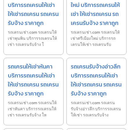
บริการรถเครนให้เช่า
ใหม่ บริการรถเครนให้
ให้เช่ารถเครน รถเครน
เช่า ให้เช่ารถเครน รถ
รับจ้าง ราคาถูก
เครนรับจ้าง ราคาถูก
รถเครนเช่า.com รถเครนให้
รถเครนเช่า.com รถเครนให้
เช่าพุนพิน บริการรถเครนให้
เช่าศรีเมืองใหม่ บริการรถ
เช่า รถเครนรับจ้าง ใ
เครนให้เช่า รถเครนรับ
รถเครนให้เช่าหันคา
รถเครนรับจ้างอ่าวลึก
บริการรถเครนให้เช่า
บริการรถเครนให้เช่า
ให้เช่ารถเครน รถเครน
ให้เช่ารถเครน รถเครน
รับจ้าง ราคาถูก
รับจ้าง ราคาถูก
รถเครนเช่า.com รถเครนให้
รถเครนเช่า.com รถเครน
เช่าหันคา บริการรถเครนให้
รับจ้างอ่าวลึก บริการรถเครน
เช่า รถเครนรับจ้าง ให
ให้เช่า รถเครนรับจ้าง