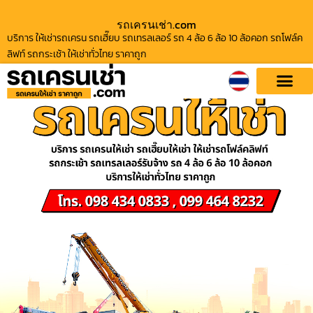
รถเครนเช่า.com
บริการ ให้เช่ารถเครน รถเฮี๊ยบ รถเทรลเลอร์ รถ 4 ล้อ 6 ล้อ 10 ล้อคอก รถโฟล์ค
ลิฟท์ รถกระเช้า ให้เช่าทั่วไทย ราคาถูก