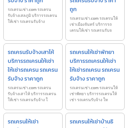
รับจ้าง ราคาถูก
รถเครนรับจ้าง ราคา
ถูก
รถเครนเช่า.com รถเครน
รับจ้างเสลภูมิ บริการรถเครน
รถเครนเช่า.com รถเครนให้
ให้เช่า รถเครนรับจ้าง
เช่าเมืองจันทร์ บริการรถ
เครนให้เช่า รถเครนรับจ
รถเครนรับจ้างเสาไห้
รถเครนให้เช่าพัทยา
บริการรถเครนให้เช่า
บริการรถเครนให้เช่า
ให้เช่ารถเครน รถเครน
ให้เช่ารถเครน รถเครน
รับจ้าง ราคาถูก
รับจ้าง ราคาถูก
รถเครนเช่า.com รถเครน
รถเครนเช่า.com รถเครนให้
รับจ้างเสาไห้ บริการรถเครน
เช่าพัทยา บริการรถเครนให้
ให้เช่า รถเครนรับจ้าง ใ
เช่า รถเครนรับจ้าง ให
รถเครนให้เช่า
รถเครนให้เช่าบ้านธิ