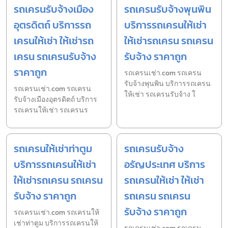
รถเครนรับจ้างเมือง
รถเครนรับจ้างพุนพิน
อุตรดิตถ์ บริการรถ
บริการรถเครนให้เช่า
เครนให้เช่า ให้เช่ารถ
ให้เช่ารถเครน รถเครน
เครน รถเครนรับจ้าง
รับจ้าง ราคาถูก
ราคาถูก
รถเครนเช่า.com รถเครน
รับจ้างพุนพิน บริการรถเครน
รถเครนเช่า.com รถเครน
ให้เช่า รถเครนรับจ้าง ใ
รับจ้างเมืองอุตรดิตถ์ บริการ
รถเครนให้เช่า รถเครนร
รถเครนให้เช่าท่าตูม
รถเครนรับจ้าง
บริการรถเครนให้เช่า
อรัญประเทศ บริการ
ให้เช่ารถเครน รถเครน
รถเครนให้เช่า ให้เช่า
รับจ้าง ราคาถูก
รถเครน รถเครน
รับจ้าง ราคาถูก
รถเครนเช่า.com รถเครนให้
เช่าท่าตูม บริการรถเครนให้