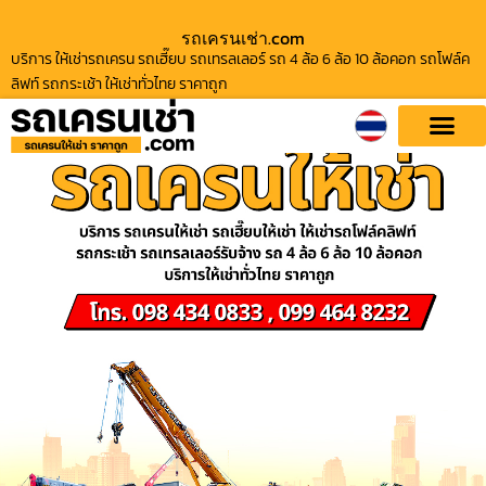
รถเครนเช่า.com
บริการ ให้เช่ารถเครน รถเฮี๊ยบ รถเทรลเลอร์ รถ 4 ล้อ 6 ล้อ 10 ล้อคอก รถโฟล์ค
ลิฟท์ รถกระเช้า ให้เช่าทั่วไทย ราคาถูก