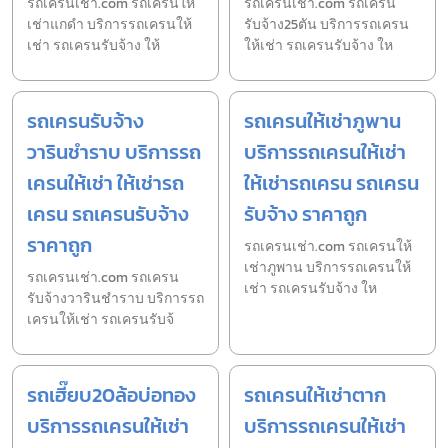
รถเครนเช่า.com รถเครนให้
รถเครนเช่า.com รถเครน
เช่าแกดำ บริการรถเครนให้
รับจ้าง25ตัน บริการรถเครน
เช่า รถเครนรับจ้าง ให้
ให้เช่า รถเครนรับจ้าง ให
รถเครนรับจ้าง
รถเครนให้เช่าภูพาน
วารินชำราบ บริการรถ
บริการรถเครนให้เช่า
เครนให้เช่า ให้เช่ารถ
ให้เช่ารถเครน รถเครน
เครน รถเครนรับจ้าง
รับจ้าง ราคาถูก
ราคาถูก
รถเครนเช่า.com รถเครนให้
เช่าภูพาน บริการรถเครนให้
รถเครนเช่า.com รถเครน
เช่า รถเครนรับจ้าง ให
รับจ้างวารินชำราบ บริการรถ
เครนให้เช่า รถเครนรับจ้
รถเฮี๊ยบ20ล้อบ่อทอง
รถเครนให้เช่าตาก
บริการรถเครนให้เช่า
บริการรถเครนให้เช่า