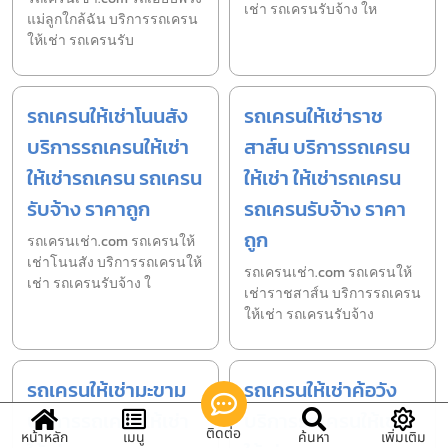
เช่า รถเครนรับจ้าง ให
แม่ลูกใกล้ฉัน บริการรถเครน
ให้เช่า รถเครนรับ
รถเครนให้เช่าโนนสัง
รถเครนให้เช่าราช
บริการรถเครนให้เช่า
สาส์น บริการรถเครน
ให้เช่ารถเครน รถเครน
ให้เช่า ให้เช่ารถเครน
รับจ้าง ราคาถูก
รถเครนรับจ้าง ราคา
ถูก
รถเครนเช่า.com รถเครนให้
เช่าโนนสัง บริการรถเครนให้
รถเครนเช่า.com รถเครนให้
เช่า รถเครนรับจ้าง ใ
เช่าราชสาส์น บริการรถเครน
ให้เช่า รถเครนรับจ้าง
รถเครนให้เช่ามะขาม
รถเครนให้เช่าค้อวัง
บริการรถเครนให้เช่า
บริการรถเครนให้เช่า
ติดต่อ
หน้าหลัก
เมนู
ค้นหา
เพิ่มเติม