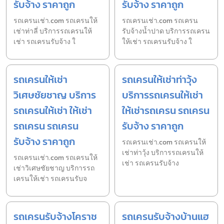
รับจ้าง ราคาถูก
รับจ้าง ราคาถูก
รถเครนเช่า.com รถเครนให้
รถเครนเช่า.com รถเครน
เช่าท่าลี่ บริการรถเครนให้
รับจ้างน้ำปาด บริการรถเครน
เช่า รถเครนรับจ้าง ใ
ให้เช่า รถเครนรับจ้าง ใ
รถเครนให้เช่า
รถเครนให้เช่าท่าวุ้ง
วิเศษชัยชาญ บริการ
บริการรถเครนให้เช่า
รถเครนให้เช่า ให้เช่า
ให้เช่ารถเครน รถเครน
รถเครน รถเครน
รับจ้าง ราคาถูก
รับจ้าง ราคาถูก
รถเครนเช่า.com รถเครนให้
เช่าท่าวุ้ง บริการรถเครนให้
รถเครนเช่า.com รถเครนให้
เช่า รถเครนรับจ้าง
เช่าวิเศษชัยชาญ บริการรถ
เครนให้เช่า รถเครนรับจ
รถเครนรับจ้างโคราช
รถเครนรับจ้างบ้านแฮ