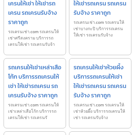
เครนให้เช่า ให้เช่ารถ
ให้เช่ารถเครน รถเครน
เครน รถเครนรับจ้าง
รับจ้าง ราคาถูก
ราคาถูก
รถเครนเช่า.com รถเครนให้
เช่าบางกะปิ บริการรถเครน
รถเครนเช่า.com รถเครนให้
ให้เช่า รถเครนรับจ้าง
เช่าศรีสงคราม บริการรถ
เครนให้เช่า รถเครนรับจ้า
รถเครนให้เช่าเหล่าเสือ
รถเครนให้เช่าห้วยผึ้ง
โก้ก บริการรถเครนให้
บริการรถเครนให้เช่า
เช่า ให้เช่ารถเครน รถ
ให้เช่ารถเครน รถเครน
เครนรับจ้าง ราคาถูก
รับจ้าง ราคาถูก
รถเครนเช่า.com รถเครนให้
รถเครนเช่า.com รถเครนให้
เช่าเหล่าเสือโก้ก บริการรถ
เช่าห้วยผึ้ง บริการรถเครนให้
เครนให้เช่า รถเครนรั
เช่า รถเครนรับจ้าง