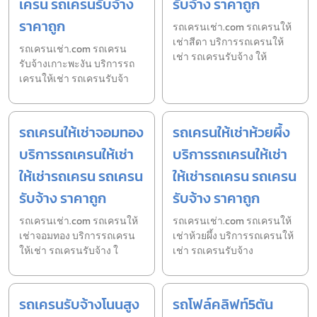
เครน รถเครนรับจ้าง
รับจ้าง ราคาถูก
ราคาถูก
รถเครนเช่า.com รถเครนให้
เช่าสีดา บริการรถเครนให้
รถเครนเช่า.com รถเครน
เช่า รถเครนรับจ้าง ให้
รับจ้างเกาะพะงัน บริการรถ
เครนให้เช่า รถเครนรับจ้า
รถเครนให้เช่าจอมทอง
รถเครนให้เช่าห้วยผึ้ง
บริการรถเครนให้เช่า
บริการรถเครนให้เช่า
ให้เช่ารถเครน รถเครน
ให้เช่ารถเครน รถเครน
รับจ้าง ราคาถูก
รับจ้าง ราคาถูก
รถเครนเช่า.com รถเครนให้
รถเครนเช่า.com รถเครนให้
เช่าจอมทอง บริการรถเครน
เช่าห้วยผึ้ง บริการรถเครนให้
ให้เช่า รถเครนรับจ้าง ใ
เช่า รถเครนรับจ้าง
รถเครนรับจ้างโนนสูง
รถโฟล์คลิฟท์5ตัน