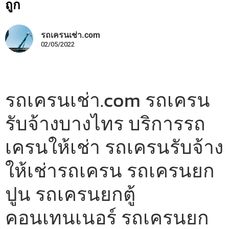
ถูก
รถเครนเช่า.com
02/05/2022
รถเครนเช่า.com รถเครน
รับจ้างบางไทร บริการรถ
เครนให้เช่า รถเครนรับจ้าง
ให้เช่ารถเครน รถเครนยก
ปูน รถเครนยกตู้
คอนเทนเนอร์ รถเครนยก