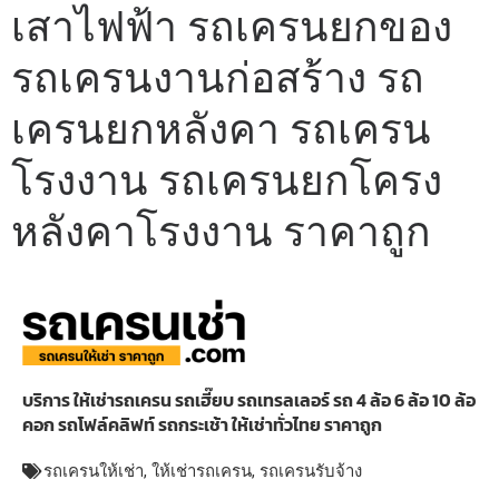
เสาไฟฟ้า รถเครนยกของ
รถเครนงานก่อสร้าง รถ
เครนยกหลังคา รถเครน
โรงงาน รถเครนยกโครง
หลังคาโรงงาน ราคาถูก
บริการ ให้เช่ารถเครน รถเฮี๊ยบ รถเทรลเลอร์ รถ 4 ล้อ 6 ล้อ 10 ล้อ
คอก รถโฟล์คลิฟท์ รถกระเช้า ให้เช่าทั่วไทย ราคาถูก
รถเครนให้เช่า
,
ให้เช่ารถเครน
,
รถเครนรับจ้าง