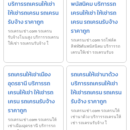
บริการรถเครนให้เช่า
พนัสนิคม บริการรถ
ให้เช่ารถเครน รถเครน
เครนให้เช่า ให้เช่ารถ
รับจ้าง ราคาถูก
เครน รถเครนรับจ้าง
ราคาถูก
รถเครนเช่า.com รถเครน
รับจ้างโนนสูง บริการรถเครน
รถเครนเช่า.com รถโฟล์ค
ให้เช่า รถเครนรับจ้าง ใ
ลิฟท์5ตันพนัสนิคม บริการรถ
เครนให้เช่า รถเครนรับจ
รถเครนให้เช่าเมือง
รถเครนให้เช่านาด้วง
อุดรธานี บริการรถ
บริการรถเครนให้เช่า
เครนให้เช่า ให้เช่ารถ
ให้เช่ารถเครน รถเครน
เครน รถเครนรับจ้าง
รับจ้าง ราคาถูก
ราคาถูก
รถเครนเช่า.com รถเครนให้
เช่านาด้วง บริการรถเครนให้
รถเครนเช่า.com รถเครนให้
เช่า รถเครนรับจ้าง ใ
เช่าเมืองอุดรธานี บริการรถ