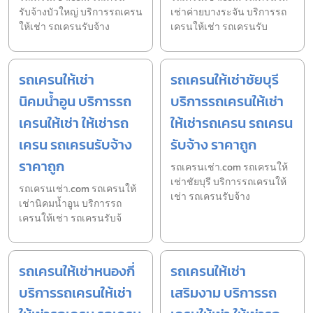
รับจ้างบัวใหญ่ บริการรถเครน
เช่าค่ายบางระจัน บริการรถ
ให้เช่า รถเครนรับจ้าง
เครนให้เช่า รถเครนรับ
รถเครนให้เช่า
รถเครนให้เช่าชัยบุรี
นิคมน้ำอูน บริการรถ
บริการรถเครนให้เช่า
เครนให้เช่า ให้เช่ารถ
ให้เช่ารถเครน รถเครน
เครน รถเครนรับจ้าง
รับจ้าง ราคาถูก
ราคาถูก
รถเครนเช่า.com รถเครนให้
เช่าชัยบุรี บริการรถเครนให้
รถเครนเช่า.com รถเครนให้
เช่า รถเครนรับจ้าง
เช่านิคมน้ำอูน บริการรถ
เครนให้เช่า รถเครนรับจ้
รถเครนให้เช่าหนองกี่
รถเครนให้เช่า
บริการรถเครนให้เช่า
เสริมงาม บริการรถ