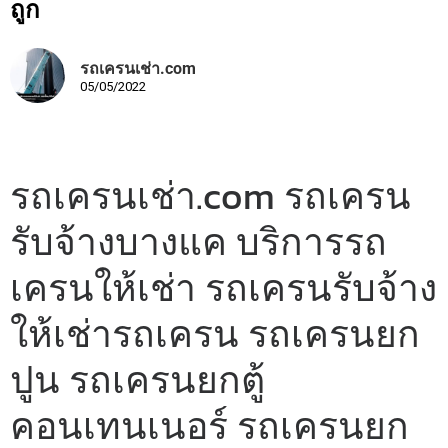
ถูก
รถเครนเช่า.com
05/05/2022
รถเครนเช่า.com รถเครน
รับจ้างบางแค บริการรถ
เครนให้เช่า รถเครนรับจ้าง
ให้เช่ารถเครน รถเครนยก
ปูน รถเครนยกตู้
คอนเทนเนอร์ รถเครนยก