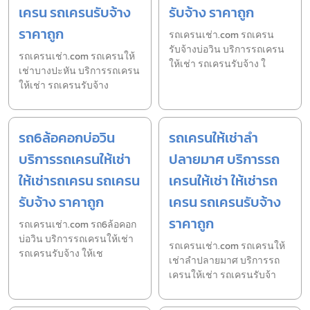
เครน รถเครนรับจ้าง
รับจ้าง ราคาถูก
ราคาถูก
รถเครนเช่า.com รถเครน
รับจ้างบ่อวิน บริการรถเครน
รถเครนเช่า.com รถเครนให้
ให้เช่า รถเครนรับจ้าง ใ
เช่าบางปะหัน บริการรถเครน
ให้เช่า รถเครนรับจ้าง
รถ6ล้อคอกบ่อวิน
รถเครนให้เช่าลำ
บริการรถเครนให้เช่า
ปลายมาศ บริการรถ
ให้เช่ารถเครน รถเครน
เครนให้เช่า ให้เช่ารถ
รับจ้าง ราคาถูก
เครน รถเครนรับจ้าง
ราคาถูก
รถเครนเช่า.com รถ6ล้อคอก
บ่อวิน บริการรถเครนให้เช่า
รถเครนเช่า.com รถเครนให้
รถเครนรับจ้าง ให้เช
เช่าลำปลายมาศ บริการรถ
เครนให้เช่า รถเครนรับจ้า