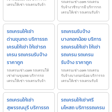
รถเครนเช่า.com รถเครน
เครนให้เช่า รถเครนรับจ้า
รับจ้างวชิรบารมี บริการรถ
เครนให้เช่า รถเครนรับจ้า
รถเครนให้เช่า
รถเครนรับจ้าง
ด่านขุนทด บริการรถ
บางกอกน้อย บริการ
เครนให้เช่า ให้เช่ารถ
รถเครนให้เช่า ให้เช่า
เครน รถเครนรับจ้าง
รถเครน รถเครน
ราคาถูก
รับจ้าง ราคาถูก
รถเครนเช่า.com รถเครนให้
รถเครนเช่า.com รถเครน
เช่าด่านขุนทด บริการรถ
รับจ้างบางกอกน้อย บริการรถ
เครนให้เช่า รถเครนรับจ้า
เครนให้เช่า รถเครนรับจ้
รถเครนให้เช่า
รถเครนให้เช่าศรี
สุพรรณบุรี บริการรถ
มโหสถ บริการรถเครน