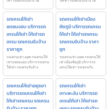
เช่า รถเครนรับจ้าง ให้
ให้เช่า รถเครนรับจ้าง ให
รถเครนให้เช่า
รถเครนให้เช่าเมือง
แหลมงอบ บริการรถ
ชัยภูมิ บริการรถเครน
เครนให้เช่า ให้เช่ารถ
ให้เช่า ให้เช่ารถเครน
เครน รถเครนรับจ้าง
รถเครนรับจ้าง ราคา
ราคาถูก
ถูก
รถเครนเช่า.com รถเครนให้
รถเครนเช่า.com รถเครนให้
เช่าแหลมงอบ บริการรถเครน
เช่าเมืองชัยภูมิ บริการรถ
ให้เช่า รถเครนรับจ้าง
เครนให้เช่า รถเครนรับ
รถเครนให้เช่าอยุธยา
รถเครนให้เช่า
บริการรถเครนให้เช่า
เกาะพะงัน บริการรถ
ให้เช่ารถเครน รถเครน
เครนให้เช่า ให้เช่ารถ
รับจ้าง ราคาถูก
เครน รถเครนรับจ้าง