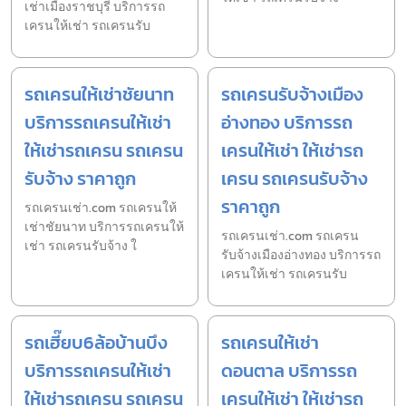
เช่าเมืองราชบุรี บริการรถ
เครนให้เช่า รถเครนรับ
รถเครนให้เช่าชัยนาท
รถเครนรับจ้างเมือง
บริการรถเครนให้เช่า
อ่างทอง บริการรถ
ให้เช่ารถเครน รถเครน
เครนให้เช่า ให้เช่ารถ
รับจ้าง ราคาถูก
เครน รถเครนรับจ้าง
ราคาถูก
รถเครนเช่า.com รถเครนให้
เช่าชัยนาท บริการรถเครนให้
รถเครนเช่า.com รถเครน
เช่า รถเครนรับจ้าง ใ
รับจ้างเมืองอ่างทอง บริการรถ
เครนให้เช่า รถเครนรับ
รถเฮี๊ยบ6ล้อบ้านบึง
รถเครนให้เช่า
บริการรถเครนให้เช่า
ดอนตาล บริการรถ
ให้เช่ารถเครน รถเครน
เครนให้เช่า ให้เช่ารถ