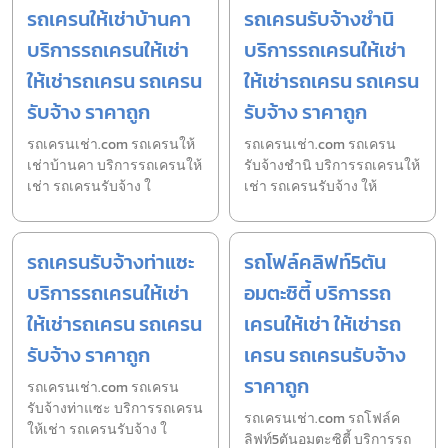
รถเครนให้เช่าบ้านคา
รถเครนรับจ้างชำนิ
บริการรถเครนให้เช่า
บริการรถเครนให้เช่า
ให้เช่ารถเครน รถเครน
ให้เช่ารถเครน รถเครน
รับจ้าง ราคาถูก
รับจ้าง ราคาถูก
รถเครนเช่า.com รถเครนให้
รถเครนเช่า.com รถเครน
เช่าบ้านคา บริการรถเครนให้
รับจ้างชำนิ บริการรถเครนให้
เช่า รถเครนรับจ้าง ใ
เช่า รถเครนรับจ้าง ให้
รถเครนรับจ้างท่าแซะ
รถโฟล์คลิฟท์5ตัน
บริการรถเครนให้เช่า
อมตะซิตี้ บริการรถ
ให้เช่ารถเครน รถเครน
เครนให้เช่า ให้เช่ารถ
รับจ้าง ราคาถูก
เครน รถเครนรับจ้าง
ราคาถูก
รถเครนเช่า.com รถเครน
รับจ้างท่าแซะ บริการรถเครน
รถเครนเช่า.com รถโฟล์ค
ให้เช่า รถเครนรับจ้าง ใ
ลิฟท์5ตันอมตะซิตี้ บริการรถ