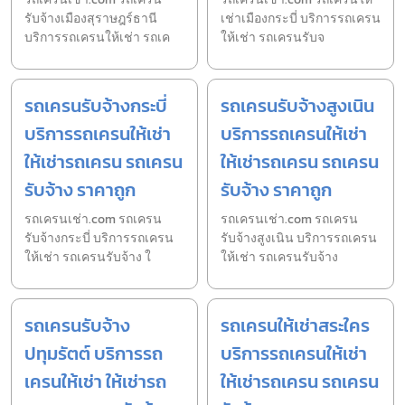
รับจ้างเมืองสุราษฎร์ธานี
เช่าเมืองกระบี่ บริการรถเครน
บริการรถเครนให้เช่า รถเค
ให้เช่า รถเครนรับจ
รถเครนรับจ้างกระบี่
รถเครนรับจ้างสูงเนิน
บริการรถเครนให้เช่า
บริการรถเครนให้เช่า
ให้เช่ารถเครน รถเครน
ให้เช่ารถเครน รถเครน
รับจ้าง ราคาถูก
รับจ้าง ราคาถูก
รถเครนเช่า.com รถเครน
รถเครนเช่า.com รถเครน
รับจ้างกระบี่ บริการรถเครน
รับจ้างสูงเนิน บริการรถเครน
ให้เช่า รถเครนรับจ้าง ใ
ให้เช่า รถเครนรับจ้าง
รถเครนรับจ้าง
รถเครนให้เช่าสระใคร
ปทุมรัตต์ บริการรถ
บริการรถเครนให้เช่า
เครนให้เช่า ให้เช่ารถ
ให้เช่ารถเครน รถเครน