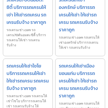
ซิตี้ บริการรถเครนให้
องครักษ์ บริการรถ
เช่า ให้เช่ารถเครน รถ
เครนให้เช่า ให้เช่ารถ
เครนรับจ้าง ราคาถูก
เครน รถเครนรับจ้าง
ราคาถูก
รถเครนเช่า.com รถ
เครน70ตันอมตะซิตี้ บริการ
รถเครนเช่า.com รถเครนให้
รถเครนให้เช่า รถเครน
เช่าองครักษ์ บริการรถเครน
รับจ้าง
ให้เช่า รถเครนรับจ้าง
รถเครนให้เช่าไชโย
รถเครนให้เช่าเมือง
บริการรถเครนให้เช่า
ขอนแก่น บริการรถ
ให้เช่ารถเครน รถเครน
เครนให้เช่า ให้เช่ารถ
รับจ้าง ราคาถูก
เครน รถเครนรับจ้าง
ราคาถูก
รถเครนเช่า.com รถเครนให้
เช่าไชโย บริการรถเครนให้
รถเครนเช่า.com รถเครนให้
เช่า รถเครนรับจ้าง ให้