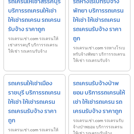
รถเครนให้เช่าสรรคบุรี
รถหางโรเบทรับจ้าง
บริการรถเครนให้เช่า
พัทยา บริการรถเครน
ให้เช่ารถเครน รถเครน
ให้เช่า ให้เช่ารถเครน
รับจ้าง ราคาถูก
รถเครนรับจ้าง ราคา
ถูก
รถเครนเช่า.com รถเครนให้
เช่าสรรคบุรี บริการรถเครน
รถเครนเช่า.com รถหางโรเบ
ให้เช่า รถเครนรับจ้าง
ทรับจ้างพัทยา บริการรถเครน
ให้เช่า รถเครนรับจ้า
รถเครนให้เช่าเมือง
รถเครนรับจ้างป่าพ
ราชบุรี บริการรถเครน
ยอม บริการรถเครนให้
ให้เช่า ให้เช่ารถเครน
เช่า ให้เช่ารถเครน รถ
รถเครนรับจ้าง ราคา
เครนรับจ้าง ราคาถูก
ถูก
รถเครนเช่า.com รถเครนรับ
จ้างป่าพยอม บริการรถเครน
รถเครนเช่า.com รถเครนให้
ให้เช่า รถเครนรับจ้าง