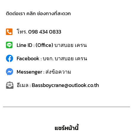
ติดต่อเรา คลิก ช่องทางที่สะดวก
โทร. 098 434 0833
Line ID : (Office) บาสบอย เครน
Facebook : บจก. บาสบอย เครน
Messenger : ส่งข้อความ
อีเมล : Bassboycrane@outlook.co.th
แชร์หน้านี้