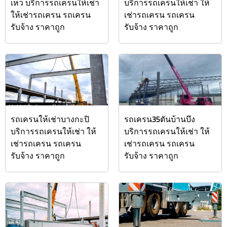
เหว บริการรถเครนให้เช่า
บริการรถเครนให้เช่า ให้
ให้เช่ารถเครน รถเครน
เช่ารถเครน รถเครน
รับจ้าง ราคาถูก
รับจ้าง ราคาถูก
รถเครนให้เช่าบางกะปิ
รถเครน35ตันบ้านบึง
บริการรถเครนให้เช่า ให้
บริการรถเครนให้เช่า ให้
เช่ารถเครน รถเครน
เช่ารถเครน รถเครน
รับจ้าง ราคาถูก
รับจ้าง ราคาถูก