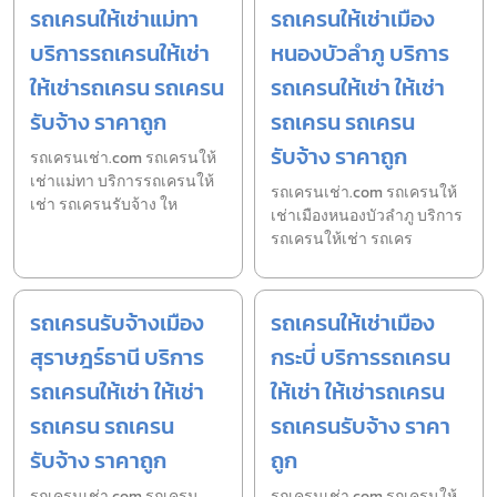
รถเครนให้เช่าแม่ทา
รถเครนให้เช่าเมือง
บริการรถเครนให้เช่า
หนองบัวลำภู บริการ
ให้เช่ารถเครน รถเครน
รถเครนให้เช่า ให้เช่า
รับจ้าง ราคาถูก
รถเครน รถเครน
รับจ้าง ราคาถูก
รถเครนเช่า.com รถเครนให้
เช่าแม่ทา บริการรถเครนให้
รถเครนเช่า.com รถเครนให้
เช่า รถเครนรับจ้าง ให
เช่าเมืองหนองบัวลำภู บริการ
รถเครนให้เช่า รถเคร
รถเครนรับจ้างเมือง
รถเครนให้เช่าเมือง
สุราษฎร์ธานี บริการ
กระบี่ บริการรถเครน
รถเครนให้เช่า ให้เช่า
ให้เช่า ให้เช่ารถเครน
รถเครน รถเครน
รถเครนรับจ้าง ราคา
รับจ้าง ราคาถูก
ถูก
รถเครนเช่า.com รถเครน
รถเครนเช่า.com รถเครนให้