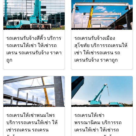
รถเครนรับจ้างสีคิ้ว บริการ
รถเครนรับจ้างเมือง
รถเครนให้เช่า ให้เช่ารถ
สุโขทัย บริการรถเครนให้
เครน รถเครนรับจ้าง ราคา
เช่า ให้เช่ารถเครน รถ
ถูก
เครนรับจ้าง ราคาถูก
รถเครนให้เช่าพนมไพร
รถเครนให้เช่า
บริการรถเครนให้เช่า ให้
พรรณานิคม บริการรถ
เช่ารถเครน รถเครน
เครนให้เช่า ให้เช่ารถ