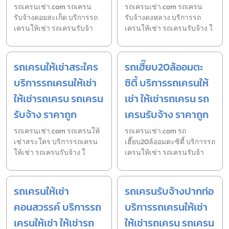
รถเครนเช่า.com รถเครน
รถเครนเช่า.com รถเครน
รับจ้างดอยสะเก็ด บริการรถ
รับจ้างดงหลวง บริการรถ
เครนให้เช่า รถเครนรับจ้า
เครนให้เช่า รถเครนรับจ้าง ใ
รถเครนให้เช่าสระใคร
รถเฮี๊ยบ20ล้ออมตะ
บริการรถเครนให้เช่า
ซิตี้ บริการรถเครนให้
ให้เช่ารถเครน รถเครน
เช่า ให้เช่ารถเครน รถ
รับจ้าง ราคาถูก
เครนรับจ้าง ราคาถูก
รถเครนเช่า.com รถเครนให้
รถเครนเช่า.com รถ
เช่าสระใคร บริการรถเครน
เฮี๊ยบ20ล้ออมตะซิตี้ บริการรถ
ให้เช่า รถเครนรับจ้าง ใ
เครนให้เช่า รถเครนรับจ้า
รถเครนให้เช่า
รถเครนรับจ้างปากท่อ
คอนสวรรค์ บริการรถ
บริการรถเครนให้เช่า
เครนให้เช่า ให้เช่ารถ
ให้เช่ารถเครน รถเครน