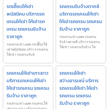
รถเฮี๊ยบให้เช่า
รถเครนรับจ้างตาคลี
พนัสนิคม บริการรถ
บริการรถเครนให้เช่า
เครนให้เช่า ให้เช่ารถ
ให้เช่ารถเครน รถเครน
เครน รถเครนรับจ้าง
รับจ้าง ราคาถูก
ราคาถูก
รถเครนเช่า.com รถเครน
รับจ้างตาคลี บริการรถเครน
รถเครนเช่า.com รถเฮี๊ยบให้
ให้เช่า รถเครนรับจ้าง ให
เช่าพนัสนิคม บริการรถเครน
ให้เช่า รถเครนรับจ้
รถเครนให้เช่าเกาะยาว
รถเครนให้เช่า
บริการรถเครนให้เช่า
สว่างอารมณ์ บริการ
ให้เช่ารถเครน รถเครน
รถเครนให้เช่า ให้เช่า
รับจ้าง ราคาถูก
รถเครน รถเครน
รับจ้าง ราคาถูก
รถเครนเช่า.com รถเครนให้
เช่าเกาะยาว บริการรถเครน