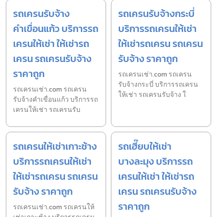
รถเครนรับจ้าง
รถเครนรับจ้างกระบี่
คำเขื่อนแก้ว บริการรถ
บริการรถเครนให้เช่า
เครนให้เช่า ให้เช่ารถ
ให้เช่ารถเครน รถเครน
เครน รถเครนรับจ้าง
รับจ้าง ราคาถูก
ราคาถูก
รถเครนเช่า.com รถเครน
รับจ้างกระบี่ บริการรถเครน
รถเครนเช่า.com รถเครน
ให้เช่า รถเครนรับจ้าง ใ
รับจ้างคำเขื่อนแก้ว บริการรถ
เครนให้เช่า รถเครนรับ
รถเครนให้เช่าเกาะช้าง
รถเฮี๊ยบให้เช่า
บริการรถเครนให้เช่า
บางละมุง บริการรถ
ให้เช่ารถเครน รถเครน
เครนให้เช่า ให้เช่ารถ
รับจ้าง ราคาถูก
เครน รถเครนรับจ้าง
ราคาถูก
รถเครนเช่า.com รถเครนให้