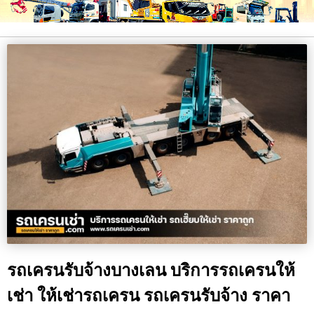
รถเครนรับจ้างบางเลน บริการรถเครนให้
เช่า ให้เช่ารถเครน รถเครนรับจ้าง ราคา