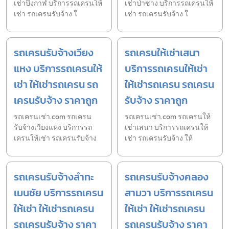
เช่าบึงกาฬ บริการรถเครนให้
เช่าป่าซาง บริการรถเครนให้
เช่า รถเครนรับจ้าง ใ
เช่า รถเครนรับจ้าง ใ
รถเครนรับจ้างเวียง
รถเครนให้เช่าเสนา
แหง บริการรถเครนให้
บริการรถเครนให้เช่า
เช่า ให้เช่ารถเครน รถ
ให้เช่ารถเครน รถเครน
เครนรับจ้าง ราคาถูก
รับจ้าง ราคาถูก
รถเครนเช่า.com รถเครน
รถเครนเช่า.com รถเครนให้
รับจ้างเวียงแหง บริการรถ
เช่าเสนา บริการรถเครนให้
เครนให้เช่า รถเครนรับจ้าง
เช่า รถเครนรับจ้าง ให้
รถเครนรับจ้างลำทะ
รถเครนรับจ้างคลอง
เมนชัย บริการรถเครน
สามวา บริการรถเครน
ให้เช่า ให้เช่ารถเครน
ให้เช่า ให้เช่ารถเครน
รถเครนรับจ้าง ราคา
รถเครนรับจ้าง ราคา