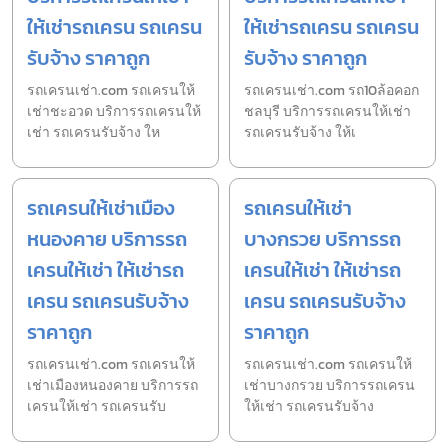
ให้เช่ารถเครน รถเครน
ให้เช่ารถเครน รถเครน
รับจ้าง ราคาถูก
รับจ้าง ราคาถูก
รถเครนเช่า.com รถเครนให้
รถเครนเช่า.com รถ10ล้อคอก
เช่าชะอวด บริการรถเครนให้
ชลบุรี บริการรถเครนให้เช่า
เช่า รถเครนรับจ้าง ให
รถเครนรับจ้าง ให้เ
รถเครนให้เช่าเมือง
รถเครนให้เช่า
หนองคาย บริการรถ
บางกรวย บริการรถ
เครนให้เช่า ให้เช่ารถ
เครนให้เช่า ให้เช่ารถ
เครน รถเครนรับจ้าง
เครน รถเครนรับจ้าง
ราคาถูก
ราคาถูก
รถเครนเช่า.com รถเครนให้
รถเครนเช่า.com รถเครนให้
เช่าเมืองหนองคาย บริการรถ
เช่าบางกรวย บริการรถเครน
เครนให้เช่า รถเครนรับ
ให้เช่า รถเครนรับจ้าง