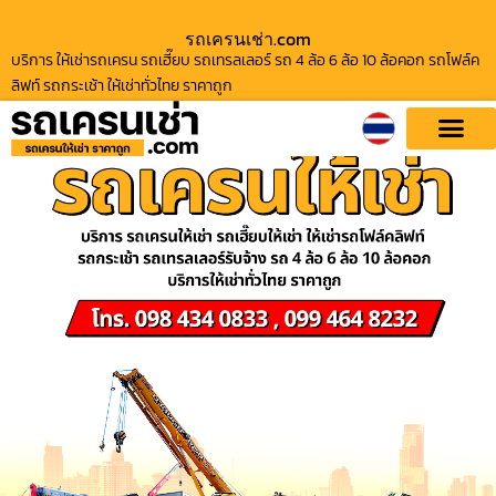
รถเครนเช่า.com
บริการ ให้เช่ารถเครน รถเฮี๊ยบ รถเทรลเลอร์ รถ 4 ล้อ 6 ล้อ 10 ล้อคอก รถโฟล์ค
ลิฟท์ รถกระเช้า ให้เช่าทั่วไทย ราคาถูก