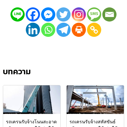
บทความ
รถเครนรับจ้างโนนสะอาด
รถเครนรับจ้างสหัสขันธ์