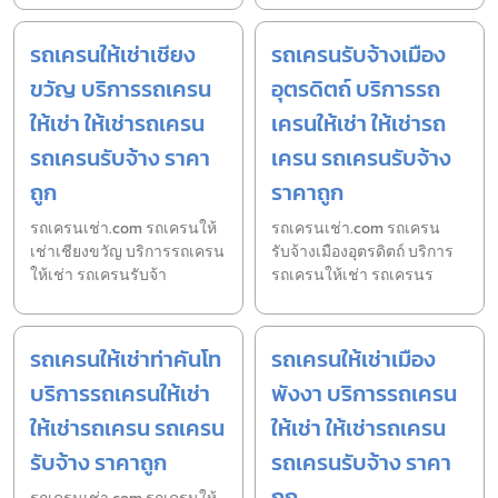
รถเครนให้เช่าเชียง
รถเครนรับจ้างเมือง
ขวัญ บริการรถเครน
อุตรดิตถ์ บริการรถ
ให้เช่า ให้เช่ารถเครน
เครนให้เช่า ให้เช่ารถ
รถเครนรับจ้าง ราคา
เครน รถเครนรับจ้าง
ถูก
ราคาถูก
รถเครนเช่า.com รถเครนให้
รถเครนเช่า.com รถเครน
เช่าเชียงขวัญ บริการรถเครน
รับจ้างเมืองอุตรดิตถ์ บริการ
ให้เช่า รถเครนรับจ้า
รถเครนให้เช่า รถเครนร
รถเครนให้เช่าท่าคันโท
รถเครนให้เช่าเมือง
บริการรถเครนให้เช่า
พังงา บริการรถเครน
ให้เช่ารถเครน รถเครน
ให้เช่า ให้เช่ารถเครน
รับจ้าง ราคาถูก
รถเครนรับจ้าง ราคา
ถูก