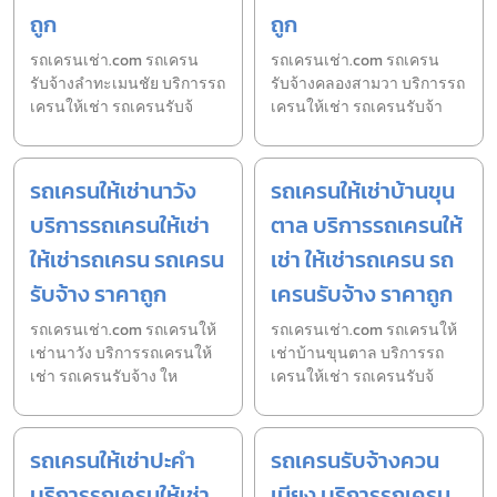
ถูก
ถูก
รถเครนเช่า.com รถเครน
รถเครนเช่า.com รถเครน
รับจ้างลำทะเมนชัย บริการรถ
รับจ้างคลองสามวา บริการรถ
เครนให้เช่า รถเครนรับจ้
เครนให้เช่า รถเครนรับจ้า
รถเครนให้เช่านาวัง
รถเครนให้เช่าบ้านขุน
บริการรถเครนให้เช่า
ตาล บริการรถเครนให้
ให้เช่ารถเครน รถเครน
เช่า ให้เช่ารถเครน รถ
รับจ้าง ราคาถูก
เครนรับจ้าง ราคาถูก
รถเครนเช่า.com รถเครนให้
รถเครนเช่า.com รถเครนให้
เช่านาวัง บริการรถเครนให้
เช่าบ้านขุนตาล บริการรถ
เช่า รถเครนรับจ้าง ให
เครนให้เช่า รถเครนรับจ้
รถเครนให้เช่าปะคำ
รถเครนรับจ้างควน
บริการรถเครนให้เช่า
เนียง บริการรถเครน