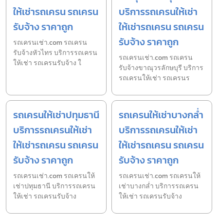
ให้เช่ารถเครน รถเครน
บริการรถเครนให้เช่า
รับจ้าง ราคาถูก
ให้เช่ารถเครน รถเครน
รับจ้าง ราคาถูก
รถเครนเช่า.com รถเครน
รับจ้างหัวไทร บริการรถเครน
รถเครนเช่า.com รถเครน
ให้เช่า รถเครนรับจ้าง ใ
รับจ้างขาณุวรลักษบุรี บริการ
รถเครนให้เช่า รถเครนร
รถเครนให้เช่าปทุมธานี
รถเครนให้เช่าบางกล่ำ
บริการรถเครนให้เช่า
บริการรถเครนให้เช่า
ให้เช่ารถเครน รถเครน
ให้เช่ารถเครน รถเครน
รับจ้าง ราคาถูก
รับจ้าง ราคาถูก
รถเครนเช่า.com รถเครนให้
รถเครนเช่า.com รถเครนให้
เช่าปทุมธานี บริการรถเครน
เช่าบางกล่ำ บริการรถเครน
ให้เช่า รถเครนรับจ้าง
ให้เช่า รถเครนรับจ้าง