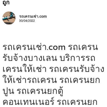
ถูก
รถเครนเช่า.com
30/04/2022
รถเครนเช่า.com รถเครน
รับจ้างบางเลน บริการรถ
เครนให้เช่า รถเครนรับจ้าง
ให้เช่ารถเครน รถเครนยก
ปูน รถเครนยกตู้
คอนเทนเนอร์ รถเครนยก