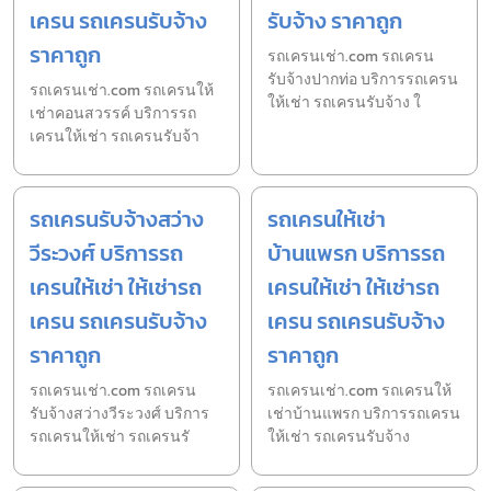
เครน รถเครนรับจ้าง
รับจ้าง ราคาถูก
ราคาถูก
รถเครนเช่า.com รถเครน
รับจ้างปากท่อ บริการรถเครน
รถเครนเช่า.com รถเครนให้
ให้เช่า รถเครนรับจ้าง ใ
เช่าคอนสวรรค์ บริการรถ
เครนให้เช่า รถเครนรับจ้า
รถเครนรับจ้างสว่าง
รถเครนให้เช่า
วีระวงศ์ บริการรถ
บ้านแพรก บริการรถ
เครนให้เช่า ให้เช่ารถ
เครนให้เช่า ให้เช่ารถ
เครน รถเครนรับจ้าง
เครน รถเครนรับจ้าง
ราคาถูก
ราคาถูก
รถเครนเช่า.com รถเครน
รถเครนเช่า.com รถเครนให้
รับจ้างสว่างวีระวงศ์ บริการ
เช่าบ้านแพรก บริการรถเครน
รถเครนให้เช่า รถเครนรั
ให้เช่า รถเครนรับจ้าง