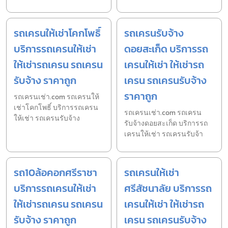
รถเครนให้เช่าโคกโพธิ์
รถเครนรับจ้าง
บริการรถเครนให้เช่า
ดอยสะเก็ด บริการรถ
ให้เช่ารถเครน รถเครน
เครนให้เช่า ให้เช่ารถ
รับจ้าง ราคาถูก
เครน รถเครนรับจ้าง
ราคาถูก
รถเครนเช่า.com รถเครนให้
เช่าโคกโพธิ์ บริการรถเครน
รถเครนเช่า.com รถเครน
ให้เช่า รถเครนรับจ้าง
รับจ้างดอยสะเก็ด บริการรถ
เครนให้เช่า รถเครนรับจ้า
รถ10ล้อคอกศรีราชา
รถเครนให้เช่า
บริการรถเครนให้เช่า
ศรีสัชนาลัย บริการรถ
ให้เช่ารถเครน รถเครน
เครนให้เช่า ให้เช่ารถ
รับจ้าง ราคาถูก
เครน รถเครนรับจ้าง