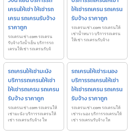
เครนให้เช่า ให้เช่ารถ
ให้เช่ารถเครน รถเครน
เครน รถเครนรับจ้าง
รับจ้าง ราคาถูก
ราคาถูก
รถเครนเช่า.com รถเครนให้
เช่าน้ำหนาว บริการรถเครน
รถเครนเช่า.com รถเครน
ให้เช่า รถเครนรับจ้าง
รับจ้างวังน้ำเย็น บริการรถ
เครนให้เช่า รถเครนรับจ้
รถเครนให้เช่ามะนัง
รถเครนให้เช่าระนอง
บริการรถเครนให้เช่า
บริการรถเครนให้เช่า
ให้เช่ารถเครน รถเครน
ให้เช่ารถเครน รถเครน
รับจ้าง ราคาถูก
รับจ้าง ราคาถูก
รถเครนเช่า.com รถเครนให้
รถเครนเช่า.com รถเครนให้
เช่ามะนัง บริการรถเครนให้
เช่าระนอง บริการรถเครนให้
เช่า รถเครนรับจ้าง ให
เช่า รถเครนรับจ้าง ให