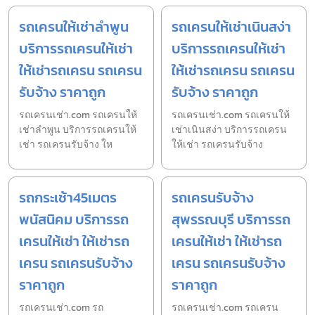
รถเครนให้เช่าลำพูน
รถเครนให้เช่าเนินสง่า
บริการรถเครนให้เช่า
บริการรถเครนให้เช่า
ให้เช่ารถเครน รถเครน
ให้เช่ารถเครน รถเครน
รับจ้าง ราคาถูก
รับจ้าง ราคาถูก
รถเครนเช่า.com รถเครนให้
รถเครนเช่า.com รถเครนให้
เช่าลำพูน บริการรถเครนให้
เช่าเนินสง่า บริการรถเครน
เช่า รถเครนรับจ้าง ให
ให้เช่า รถเครนรับจ้าง
รถกระเช้า45เมตร
รถเครนรับจ้าง
พนัสนิคม บริการรถ
สุพรรณบุรี บริการรถ
เครนให้เช่า ให้เช่ารถ
เครนให้เช่า ให้เช่ารถ
เครน รถเครนรับจ้าง
เครน รถเครนรับจ้าง
ราคาถูก
ราคาถูก
รถเครนเช่า.com รถ
รถเครนเช่า.com รถเครน