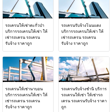
รถเครนให้เช่าตะกั่วป่า
รถเครนรับจ้างโนนแดง
บริการรถเครนให้เช่า ให้
บริการรถเครนให้เช่า ให้
เช่ารถเครน รถเครน
เช่ารถเครน รถเครน
รับจ้าง ราคาถูก
รับจ้าง ราคาถูก
รถเครนให้เช่านาบอน
รถเครนรับจ้างชำนิ บริการ
บริการรถเครนให้เช่า ให้
รถเครนให้เช่า ให้เช่ารถ
เช่ารถเครน รถเครน
เครน รถเครนรับจ้าง ราคา
รับจ้าง ราคาถูก
ถูก