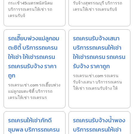
กระเช้า45เมตรพนัสนิคม
รับจ้างสุพรรณบุรี บริการรถ
บริการรถเครนให้เช่า รถ
เครนให้เช่า รถเครนรับจ้
เครนรับจ้
รถเฮี๊ยบพ่วงแม่ลูกอม
รถเครนรับจ้างเสนา
ตะซิตี้ บริการรถเครน
บริการรถเครนให้เช่า
ให้เช่า ให้เช่ารถเครน
ให้เช่ารถเครน รถเครน
รถเครนรับจ้าง ราคา
รับจ้าง ราคาถูก
ถูก
รถเครนเช่า.com รถเครน
รับจ้างเสนา บริการรถเครน
รถเครนเช่า.com รถเฮี๊ยบพ่วง
ให้เช่า รถเครนรับจ้าง ให้
แม่ลูกอมตะซิตี้ บริการรถ
เครนให้เช่า รถเครนร
รถเครนให้เช่าภักดี
รถเครนรับจ้างน้ำพอง
ชุมพล บริการรถเครน
บริการรถเครนให้เช่า