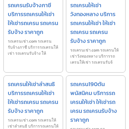
รถเครนรับจ้างภาชี
รถเครนให้เช่า
บริการรถเครนให้เช่า
วังทองหลาง บริการ
ให้เช่ารถเครน รถเครน
รถเครนให้เช่า ให้เช่า
รับจ้าง ราคาถูก
รถเครน รถเครน
รับจ้าง ราคาถูก
รถเครนเช่า.com รถเครน
รับจ้างภาชี บริการรถเครนให้
รถเครนเช่า.com รถเครนให้
เช่า รถเครนรับจ้าง ให้
เช่าวังทองหลาง บริการรถ
เครนให้เช่า รถเครนรับจ้
รถเครนให้เช่าลำสนธิ
รถเครน190ตัน
บริการรถเครนให้เช่า
พนัสนิคม บริการรถ
ให้เช่ารถเครน รถเครน
เครนให้เช่า ให้เช่ารถ
รับจ้าง ราคาถูก
เครน รถเครนรับจ้าง
ราคาถูก
รถเครนเช่า.com รถเครนให้
เช่าลำสนธิ บริการรถเครนให้