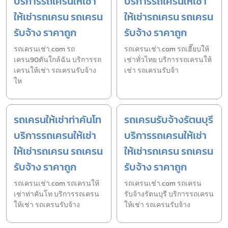
บริการรถเครนให้เช่า
บริการรถเครนให้เช่า
ให้เช่ารถเครน รถเครน
ให้เช่ารถเครน รถเครน
รับจ้าง ราคาถูก
รับจ้าง ราคาถูก
รถเครนเช่า.com รถ
รถเครนเช่า.com รถเฮี๊ยบให้
เครน90ตันใกล้ฉัน บริการรถ
เช่าทั่วไทย บริการรถเครนให้
เครนให้เช่า รถเครนรับจ้าง
เช่า รถเครนรับจ้า
ให
รถเครนให้เช่าท่าคันโท
รถเครนรับจ้างรัตนบุรี
บริการรถเครนให้เช่า
บริการรถเครนให้เช่า
ให้เช่ารถเครน รถเครน
ให้เช่ารถเครน รถเครน
รับจ้าง ราคาถูก
รับจ้าง ราคาถูก
รถเครนเช่า.com รถเครนให้
รถเครนเช่า.com รถเครน
เช่าท่าคันโท บริการรถเครน
รับจ้างรัตนบุรี บริการรถเครน
ให้เช่า รถเครนรับจ้าง
ให้เช่า รถเครนรับจ้าง