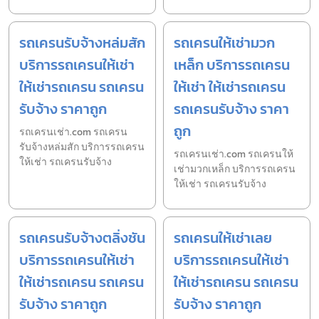
รถเครนรับจ้างหล่มสัก
รถเครนให้เช่ามวก
บริการรถเครนให้เช่า
เหล็ก บริการรถเครน
ให้เช่ารถเครน รถเครน
ให้เช่า ให้เช่ารถเครน
รับจ้าง ราคาถูก
รถเครนรับจ้าง ราคา
ถูก
รถเครนเช่า.com รถเครน
รับจ้างหล่มสัก บริการรถเครน
รถเครนเช่า.com รถเครนให้
ให้เช่า รถเครนรับจ้าง
เช่ามวกเหล็ก บริการรถเครน
ให้เช่า รถเครนรับจ้าง
รถเครนรับจ้างตลิ่งชัน
รถเครนให้เช่าเลย
บริการรถเครนให้เช่า
บริการรถเครนให้เช่า
ให้เช่ารถเครน รถเครน
ให้เช่ารถเครน รถเครน
รับจ้าง ราคาถูก
รับจ้าง ราคาถูก