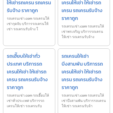
ให้เช่ารถเครน รถเครน
เครนให้เช่า ให้เช่ารถ
รับจ้าง ราคาถูก
เครน รถเครนรับจ้าง
ราคาถูก
รถเครนเช่า.com รถเครนให้
เช่ากุดจับ บริการรถเครนให้
รถเครนเช่า.com รถเครนให้
เช่า รถเครนรับจ้าง ใ
เช่าพรเจริญ บริการรถเครน
ให้เช่า รถเครนรับจ้าง
รถเฮี๊ยบให้เช่าทั่ว
รถเครนให้เช่า
ประเทศ บริการรถ
บึงสามพัน บริการรถ
เครนให้เช่า ให้เช่ารถ
เครนให้เช่า ให้เช่ารถ
เครน รถเครนรับจ้าง
เครน รถเครนรับจ้าง
ราคาถูก
ราคาถูก
รถเครนเช่า.com รถเฮี๊ยบให้
รถเครนเช่า.com รถเครนให้
เช่าทั่วประเทศ บริการรถ
เช่าบึงสามพัน บริการรถเครน
เครนให้เช่า รถเครนรับ
ให้เช่า รถเครนรับจ้า