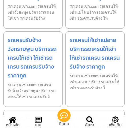
รถเครนเช่า.com รถเครนให้
รถเครนเช่า.com รถเครนให้
เช่าวังสะพุง บริการรถเครน
เช่าแม่ใจ บริการรถเครนให้
ให้เช่า รถเครนรับจ้าง
เช่า รถเครนรับจ้าง ให
รถเครนรับจ้าง
รถเครนให้เช่าแม่อาย
วังทรายพูน บริการรถ
บริการรถเครนให้เช่า
เครนให้เช่า ให้เช่ารถ
ให้เช่ารถเครน รถเครน
เครน รถเครนรับจ้าง
รับจ้าง ราคาถูก
ราคาถูก
รถเครนเช่า.com รถเครนให้
เช่าแม่อาย บริการรถเครนให้
รถเครนเช่า.com รถเครน
เช่า รถเครนรับจ้าง ใ
รับจ้างวังทรายพูน บริการรถ
เครนให้เช่า รถเครนรับจ้
รถเครนให้เช่า
รถเครนรับจ้างตาก
ติดต่อ
หน้าหลัก
เมนู
ค้นหา
เพิ่มเติม
ละหานทราย บริการรถ
บริการรถเครนให้เช่า