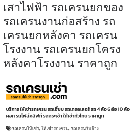
เสาไฟฟ้า รถเครนยกของ
รถเครนงานก่อสร้าง รถ
เครนยกหลังคา รถเครน
โรงงาน รถเครนยกโครง
หลังคาโรงงาน ราคาถูก
บริการ ให้เช่ารถเครน รถเฮี๊ยบ รถเทรลเลอร์ รถ 4 ล้อ 6 ล้อ 10 ล้อ
คอก รถโฟล์คลิฟท์ รถกระเช้า ให้เช่าทั่วไทย ราคาถูก
รถเครนให้เช่า
,
ให้เช่ารถเครน
,
รถเครนรับจ้าง