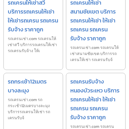
รถเครนให้เช่าสวี
รถเครนให้เช่า
บริการรถเครนให้เช่า
สนามชัยเขต บริการ
ให้เช่ารถเครน รถเครน
รถเครนให้เช่า ให้เช่า
รับจ้าง ราคาถูก
รถเครน รถเครน
รับจ้าง ราคาถูก
รถเครนเช่า.com รถเครนให้
เช่าสวี บริการรถเครนให้เช่า
รถเครนเช่า.com รถเครนให้
รถเครนรับจ้าง ให้เ
เช่าสนามชัยเขต บริการรถ
เครนให้เช่า รถเครนรับจ้
รถกระเช้า12เมตร
รถเครนรับจ้าง
บางละมุง
หนองบัวระเหว บริการ
รถเครนให้เช่า ให้เช่า
รถเครนเช่า.com รถ
กระเช้า12เมตรบางละมุง
รถเครน รถเครน
บริการรถเครนให้เช่า รถ
รับจ้าง ราคาถูก
เครนรับจ้
รถเครนเช่า.com รถเครน