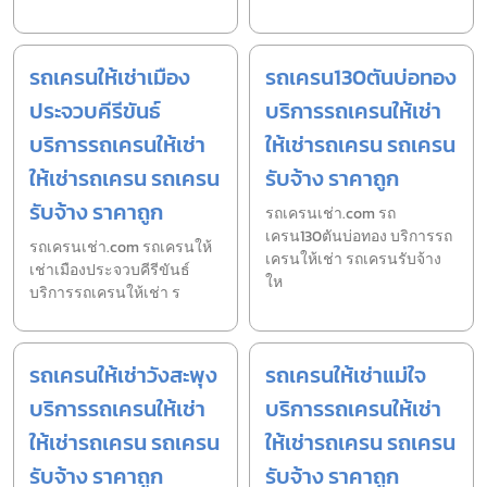
รถเครนให้เช่าเมือง
รถเครน130ตันบ่อทอง
ประจวบคีรีขันธ์
บริการรถเครนให้เช่า
บริการรถเครนให้เช่า
ให้เช่ารถเครน รถเครน
ให้เช่ารถเครน รถเครน
รับจ้าง ราคาถูก
รับจ้าง ราคาถูก
รถเครนเช่า.com รถ
เครน130ตันบ่อทอง บริการรถ
รถเครนเช่า.com รถเครนให้
เครนให้เช่า รถเครนรับจ้าง
เช่าเมืองประจวบคีรีขันธ์
ให
บริการรถเครนให้เช่า ร
รถเครนให้เช่าวังสะพุง
รถเครนให้เช่าแม่ใจ
บริการรถเครนให้เช่า
บริการรถเครนให้เช่า
ให้เช่ารถเครน รถเครน
ให้เช่ารถเครน รถเครน
รับจ้าง ราคาถูก
รับจ้าง ราคาถูก