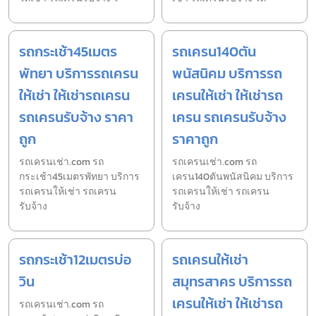
รถกระเช้า45เมตร
รถเครน140ตัน
พัทยา บริการรถเครน
พนัสนิคม บริการรถ
ให้เช่า ให้เช่ารถเครน
เครนให้เช่า ให้เช่ารถ
รถเครนรับจ้าง ราคา
เครน รถเครนรับจ้าง
ถูก
ราคาถูก
รถเครนเช่า.com รถ
รถเครนเช่า.com รถ
กระเช้า45เมตรพัทยา บริการ
เครน140ตันพนัสนิคม บริการ
รถเครนให้เช่า รถเครน
รถเครนให้เช่า รถเครน
รับจ้าง
รับจ้าง
รถกระเช้า12เมตรบ่อ
รถเครนให้เช่า
วิน
สมุทรสาคร บริการรถ
เครนให้เช่า ให้เช่ารถ
รถเครนเช่า.com รถ