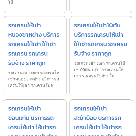
ให้
รถเครนให้เช่า
รถเครนให้เช่า10ตัน
หนองขาหย่าง บริการ
บริการรถเครนให้เช่า
รถเครนให้เช่า ให้เช่า
ให้เช่ารถเครน รถเครน
รถเครน รถเครน
รับจ้าง ราคาถูก
รับจ้าง ราคาถูก
รถเครนเช่า.com รถเครนให้
เช่า10ตัน บริการรถเครนให้
รถเครนเช่า.com รถเครนให้
เช่า รถเครนรับจ้าง ให
เช่าหนองขาหย่าง บริการรถ
เครนให้เช่า รถเครนรับจ
รถเครนให้เช่า
รถเครนให้เช่า
ขอนแก่น บริการรถ
สะบ้าย้อย บริการรถ
เครนให้เช่า ให้เช่ารถ
เครนให้เช่า ให้เช่ารถ