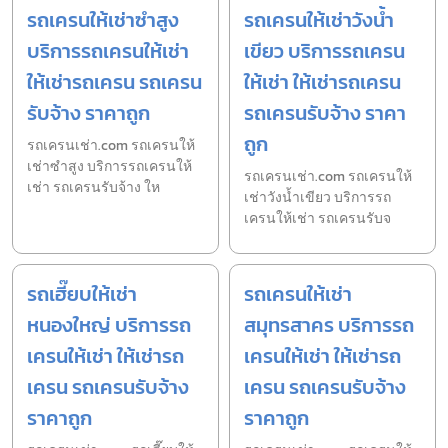
รถเครนให้เช่าซำสูง
รถเครนให้เช่าวังน้ำ
บริการรถเครนให้เช่า
เขียว บริการรถเครน
ให้เช่ารถเครน รถเครน
ให้เช่า ให้เช่ารถเครน
รับจ้าง ราคาถูก
รถเครนรับจ้าง ราคา
ถูก
รถเครนเช่า.com รถเครนให้
เช่าซำสูง บริการรถเครนให้
รถเครนเช่า.com รถเครนให้
เช่า รถเครนรับจ้าง ให
เช่าวังน้ำเขียว บริการรถ
เครนให้เช่า รถเครนรับจ
รถเฮี๊ยบให้เช่า
รถเครนให้เช่า
หนองใหญ่ บริการรถ
สมุทรสาคร บริการรถ
เครนให้เช่า ให้เช่ารถ
เครนให้เช่า ให้เช่ารถ
เครน รถเครนรับจ้าง
เครน รถเครนรับจ้าง
ราคาถูก
ราคาถูก