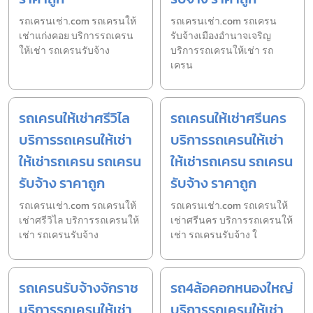
รถเครนเช่า.com รถเครนให้
รถเครนเช่า.com รถเครน
เช่าแก่งคอย บริการรถเครน
รับจ้างเมืองอำนาจเจริญ
ให้เช่า รถเครนรับจ้าง
บริการรถเครนให้เช่า รถ
เครน
รถเครนให้เช่าศรีวิไล
รถเครนให้เช่าศรีนคร
บริการรถเครนให้เช่า
บริการรถเครนให้เช่า
ให้เช่ารถเครน รถเครน
ให้เช่ารถเครน รถเครน
รับจ้าง ราคาถูก
รับจ้าง ราคาถูก
รถเครนเช่า.com รถเครนให้
รถเครนเช่า.com รถเครนให้
เช่าศรีวิไล บริการรถเครนให้
เช่าศรีนคร บริการรถเครนให้
เช่า รถเครนรับจ้าง
เช่า รถเครนรับจ้าง ใ
รถเครนรับจ้างจักราช
รถ4ล้อคอกหนองใหญ่
บริการรถเครนให้เช่า
บริการรถเครนให้เช่า