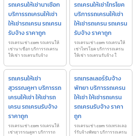
รถเครนให้เช่านาเชือก
รถเครนให้เช่าไทรโยค
บริการรถเครนให้เช่า
บริการรถเครนให้เช่า
ให้เช่ารถเครน รถเครน
ให้เช่ารถเครน รถเครน
รับจ้าง ราคาถูก
รับจ้าง ราคาถูก
รถเครนเช่า.com รถเครนให้
รถเครนเช่า.com รถเครนให้
เช่านาเชือก บริการรถเครน
เช่าไทรโยค บริการรถเครน
ให้เช่า รถเครนรับจ้าง
ให้เช่า รถเครนรับจ้าง ใ
รถเครนให้เช่า
รถเทรลเลอร์รับจ้าง
สุวรรณคูหา บริการรถ
พัทยา บริการรถเครน
เครนให้เช่า ให้เช่ารถ
ให้เช่า ให้เช่ารถเครน
เครน รถเครนรับจ้าง
รถเครนรับจ้าง ราคา
ราคาถูก
ถูก
รถเครนเช่า.com รถเครนให้
รถเครนเช่า.com รถเทรลเลอ
เช่าสุวรรณคูหา บริการรถ
ร์รับจ้างพัทยา บริการรถเครน