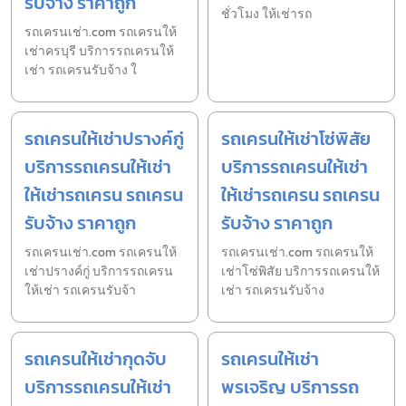
รับจ้าง ราคาถูก
ชั่วโมง ให้เช่ารถ
รถเครนเช่า.com รถเครนให้
เช่าครบุรี บริการรถเครนให้
เช่า รถเครนรับจ้าง ใ
รถเครนให้เช่าปรางค์กู่
รถเครนให้เช่าโซ่พิสัย
บริการรถเครนให้เช่า
บริการรถเครนให้เช่า
ให้เช่ารถเครน รถเครน
ให้เช่ารถเครน รถเครน
รับจ้าง ราคาถูก
รับจ้าง ราคาถูก
รถเครนเช่า.com รถเครนให้
รถเครนเช่า.com รถเครนให้
เช่าปรางค์กู่ บริการรถเครน
เช่าโซ่พิสัย บริการรถเครนให้
ให้เช่า รถเครนรับจ้า
เช่า รถเครนรับจ้าง
รถเครนให้เช่ากุดจับ
รถเครนให้เช่า
บริการรถเครนให้เช่า
พรเจริญ บริการรถ