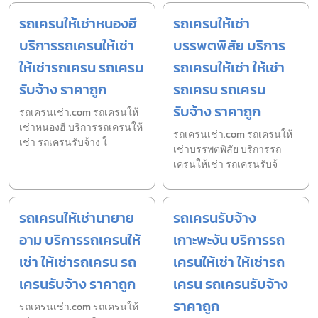
รถเครนให้เช่าหนองฮี
รถเครนให้เช่า
บริการรถเครนให้เช่า
บรรพตพิสัย บริการ
ให้เช่ารถเครน รถเครน
รถเครนให้เช่า ให้เช่า
รับจ้าง ราคาถูก
รถเครน รถเครน
รับจ้าง ราคาถูก
รถเครนเช่า.com รถเครนให้
เช่าหนองฮี บริการรถเครนให้
รถเครนเช่า.com รถเครนให้
เช่า รถเครนรับจ้าง ใ
เช่าบรรพตพิสัย บริการรถ
เครนให้เช่า รถเครนรับจ้
รถเครนให้เช่านายาย
รถเครนรับจ้าง
อาม บริการรถเครนให้
เกาะพะงัน บริการรถ
เช่า ให้เช่ารถเครน รถ
เครนให้เช่า ให้เช่ารถ
เครนรับจ้าง ราคาถูก
เครน รถเครนรับจ้าง
ราคาถูก
รถเครนเช่า.com รถเครนให้