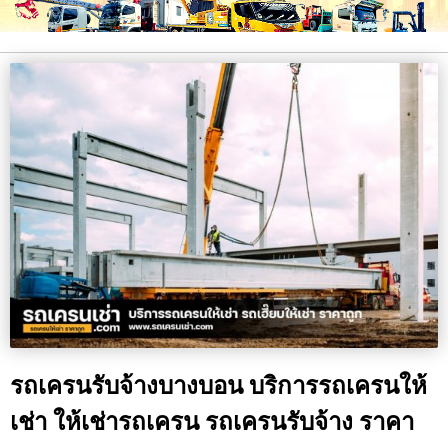
รถเครนรับจ้างบางบอน บริการรถเครนให้
เช่า ให้เช่ารถเครน รถเครนรับจ้าง ราคา