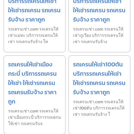
บริการรถเครนให้เช่า
บริการรถเครนให้เช่า
ให้เช่ารถเครน รถเครน
ให้เช่ารถเครน รถเครน
รับจ้าง ราคาถูก
รับจ้าง ราคาถูก
รถเครนเช่า.com รถเครนให้
รถเครนเช่า.com รถเครนให้
เช่าแม่ทะ บริการรถเครนให้
เช่าภูเวียง บริการรถเครนให้
เช่า รถเครนรับจ้าง ให
เช่า รถเครนรับจ้าง
รถเครนให้เช่าเมือง
รถเครนให้เช่า100ตัน
กระบี่ บริการรถเครน
บริการรถเครนให้เช่า
ให้เช่า ให้เช่ารถเครน
ให้เช่ารถเครน รถเครน
รถเครนรับจ้าง ราคา
รับจ้าง ราคาถูก
ถูก
รถเครนเช่า.com รถเครนให้
เช่า100ตัน บริการรถเครนให้
รถเครนเช่า.com รถเครนให้
เช่า รถเครนรับจ้าง ใ
เช่าเมืองกระบี่ บริการรถเครน
ให้เช่า รถเครนรับจ