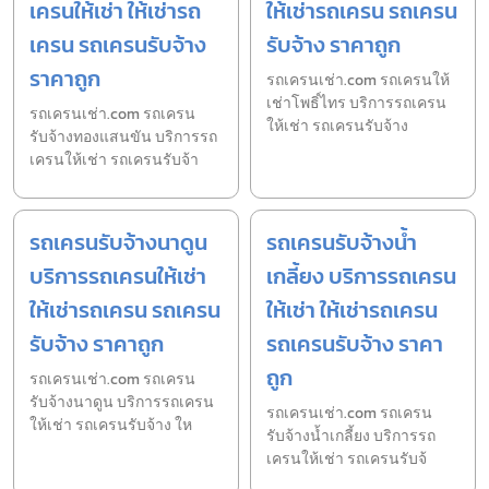
เครนให้เช่า ให้เช่ารถ
ให้เช่ารถเครน รถเครน
เครน รถเครนรับจ้าง
รับจ้าง ราคาถูก
ราคาถูก
รถเครนเช่า.com รถเครนให้
เช่าโพธิ์ไทร บริการรถเครน
รถเครนเช่า.com รถเครน
ให้เช่า รถเครนรับจ้าง
รับจ้างทองแสนขัน บริการรถ
เครนให้เช่า รถเครนรับจ้า
รถเครนรับจ้างนาดูน
รถเครนรับจ้างน้ำ
บริการรถเครนให้เช่า
เกลี้ยง บริการรถเครน
ให้เช่ารถเครน รถเครน
ให้เช่า ให้เช่ารถเครน
รับจ้าง ราคาถูก
รถเครนรับจ้าง ราคา
ถูก
รถเครนเช่า.com รถเครน
รับจ้างนาดูน บริการรถเครน
รถเครนเช่า.com รถเครน
ให้เช่า รถเครนรับจ้าง ให
รับจ้างน้ำเกลี้ยง บริการรถ
เครนให้เช่า รถเครนรับจ้