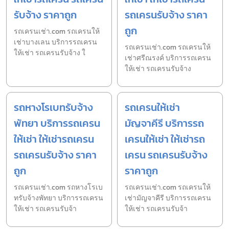
รับจ้าง ราคาถูก
รถเครนรับจ้าง ราคา
ถูก
รถเครนเช่า.com รถเครนให้
เช่าบางเลน บริการรถเครน
รถเครนเช่า.com รถเครนให้
ให้เช่า รถเครนรับจ้าง ใ
เช่าศรีณรงค์ บริการรถเครน
ให้เช่า รถเครนรับจ้าง
รถหางโรเบทรับจ้าง
รถเครนให้เช่า
พัทยา บริการรถเครน
มัญจาคีรี บริการรถ
ให้เช่า ให้เช่ารถเครน
เครนให้เช่า ให้เช่ารถ
รถเครนรับจ้าง ราคา
เครน รถเครนรับจ้าง
ถูก
ราคาถูก
รถเครนเช่า.com รถหางโรเบ
รถเครนเช่า.com รถเครนให้
ทรับจ้างพัทยา บริการรถเครน
เช่ามัญจาคีรี บริการรถเครน
ให้เช่า รถเครนรับจ้า
ให้เช่า รถเครนรับจ้า