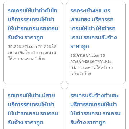
รถเครนให้เช่าท่าคันโท
รถกระเช้า45เมตร
บริการรถเครนให้เช่า
พานทอง บริการรถ
ให้เช่ารถเครน รถเครน
เครนให้เช่า ให้เช่ารถ
รับจ้าง ราคาถูก
เครน รถเครนรับจ้าง
ราคาถูก
รถเครนเช่า.com รถเครนให้
เช่าท่าคันโท บริการรถเครน
รถเครนเช่า.com รถ
ให้เช่า รถเครนรับจ้าง
กระเช้า45เมตรพานทอง
บริการรถเครนให้เช่า รถ
เครนรับจ้าง
รถเครนให้เช่าแม่สาย
รถเครนรับจ้างท่าแซะ
บริการรถเครนให้เช่า
บริการรถเครนให้เช่า
ให้เช่ารถเครน รถเครน
ให้เช่ารถเครน รถเครน
รับจ้าง ราคาถูก
รับจ้าง ราคาถูก