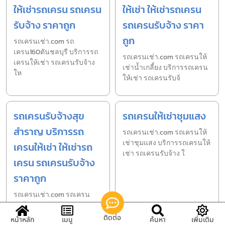
ให้เช่ารถเครน รถเครน
ให้เช่า ให้เช่ารถเครน
รับจ้าง ราคาถูก
รถเครนรับจ้าง ราคา
ถูก
รถเครนเช่า.com รถ
เครน160ตันชลบุรี บริการรถ
รถเครนเช่า.com รถเครนให้
เครนให้เช่า รถเครนรับจ้าง
เช่าน้ำเกลี้ยง บริการรถเครน
ให
ให้เช่า รถเครนรับจ้
รถเครนรับจ้างสุข
รถเครนให้เช่าชุมแสง
สำราญ บริการรถ
รถเครนเช่า.com รถเครนให้
เช่าชุมแสง บริการรถเครนให้
เครนให้เช่า ให้เช่ารถ
เช่า รถเครนรับจ้าง ใ
เครน รถเครนรับจ้าง
ราคาถูก
รถเครนเช่า.com รถเครน
รับจ้างสุขสำราญ บริการรถ
เครนให้เช่า รถเครนรับจ้าง
ติดต่อ
หน้าหลัก
เมนู
ค้นหา
เพิ่มเติม