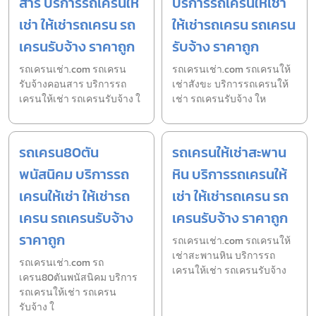
สาร บริการรถเครนให้
บริการรถเครนให้เช่า
เช่า ให้เช่ารถเครน รถ
ให้เช่ารถเครน รถเครน
เครนรับจ้าง ราคาถูก
รับจ้าง ราคาถูก
รถเครนเช่า.com รถเครน
รถเครนเช่า.com รถเครนให้
รับจ้างคอนสาร บริการรถ
เช่าสังขะ บริการรถเครนให้
เครนให้เช่า รถเครนรับจ้าง ใ
เช่า รถเครนรับจ้าง ให
รถเครน80ตัน
รถเครนให้เช่าสะพาน
พนัสนิคม บริการรถ
หิน บริการรถเครนให้
เครนให้เช่า ให้เช่ารถ
เช่า ให้เช่ารถเครน รถ
เครน รถเครนรับจ้าง
เครนรับจ้าง ราคาถูก
ราคาถูก
รถเครนเช่า.com รถเครนให้
เช่าสะพานหิน บริการรถ
รถเครนเช่า.com รถ
เครนให้เช่า รถเครนรับจ้าง
เครน80ตันพนัสนิคม บริการ
รถเครนให้เช่า รถเครน
รับจ้าง ใ