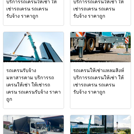
บริการรถเครนให้เช่า ให้
บริการรถเครนให้เช่า ให้
เช่ารถเครน รถเครน
เช่ารถเครน รถเครน
รับจ้าง ราคาถูก
รับจ้าง ราคาถูก
รถเครนรับจ้าง
รถเครนให้เช่าแหลมสิงห์
มหาสารคาม บริการรถ
บริการรถเครนให้เช่า ให้
เครนให้เช่า ให้เช่ารถ
เช่ารถเครน รถเครน
เครน รถเครนรับจ้าง ราคา
รับจ้าง ราคาถูก
ถูก