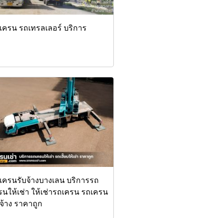
เครน รถเทรลเลอร์ บริการ
เครนรับจ้างบางเลน บริการรถ
รนให้เช่า ให้เช่ารถเครน รถเครน
บจ้าง ราคาถูก