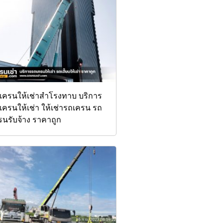
เครนให้เช่าสำโรงทาบ บริการ
เครนให้เช่า ให้เช่ารถเครน รถ
รนรับจ้าง ราคาถูก