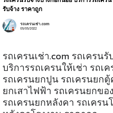
รถเครนรับจ้างบางกอกน้อย บริการรถเครนให
รับจ้าง ราคาถูก
รถเครนเช่า.com
05/05/2022
รถเครนเช่า.com รถเครนรั
บริการรถเครนให้เช่า รถเคร
รถเครนยกปูน รถเครนยกตู
ยกเสาไฟฟ้า รถเครนยกของ
รถเครนยกหลังคา รถเครน