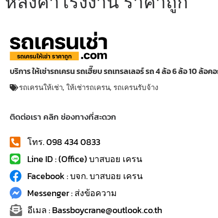
หลังคาโรงงาน ราคาถูก
บริการ ให้เช่ารถเครน รถเฮี๊ยบ รถเทรลเลอร์ รถ 4 ล้อ 6 ล้อ 10 ล้อคอ
รถเครนให้เช่า
,
ให้เช่ารถเครน
,
รถเครนรับจ้าง
ติดต่อเรา คลิก ช่องทางที่สะดวก
โทร. 098 434 0833
Line ID : (Office) บาสบอย เครน
Facebook : บจก. บาสบอย เครน
Messenger : ส่งข้อความ
อีเมล : Bassboycrane@outlook.co.th