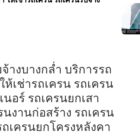
า ให้เช่ารถเครน รถเครนรับจ้าง
จ้างบางกล่ำ บริการรถ
 ให้เช่ารถเครน รถเครน
เนอร์ รถเครนยกเสา
รนงานก่อสร้าง รถเครน
รถเครนยกโครงหลังคา