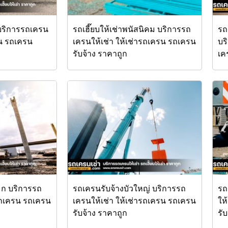
 บริการรถเครน
รถเฮี๊ยบให้เช่าพนัสนิคม บริการรถ
รถ
รน รถเครน
เครนให้เช่า ให้เช่ารถเครน รถเครน
บร
รับจ้าง ราคาถูก
เค
็ก บริการรถ
รถเครนรับจ้างบัวใหญ่ บริการรถ
รถ
ารถเครน รถเครน
เครนให้เช่า ให้เช่ารถเครน รถเครน
ให
รับจ้าง ราคาถูก
รั