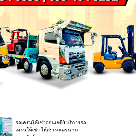
รถเครนให้เช่าดอนเจดีย์ บริการรถ
เครนให้เช่า ให้เช่ารถเครน รถ