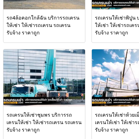
รถ4ล้อคอกใกล้ฉัน บริการรถเครน
รถเครนให้เช่าพิปูน
ให้เช่า ให้เช่ารถเครน รถเครน
ให้เช่า ให้เช่ารถเค
รับจ้าง ราคาถูก
รับจ้าง ราคาถูก
รถเครนให้เช่าชุมพร บริการรถ
รถเครนให้เช่าห้วยเม
เครนให้เช่า ให้เช่ารถเครน รถเครน
เครนให้เช่า ให้เช่
รับจ้าง ราคาถูก
รับจ้าง ราคาถูก