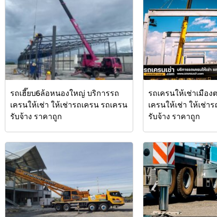
รถเฮี๊ยบ6ล้อหนองใหญ่ บริการรถ
รถเครนให้เช่าเมือง
เครนให้เช่า ให้เช่ารถเครน รถเครน
เครนให้เช่า ให้เช่
รับจ้าง ราคาถูก
รับจ้าง ราคาถูก