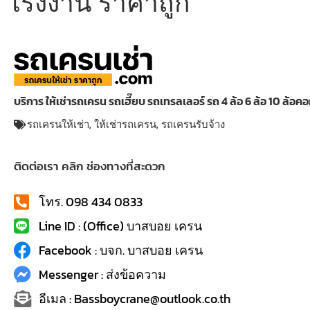
โรงงาน ราคาถูก
บริการ ให้เช่ารถเครน รถเฮี๊ยบ รถเทรลเลอร์ รถ 4 ล้อ 6 ล้อ 10 ล้อคอ
รถเครนให้เช่า
,
ให้เช่ารถเครน
,
รถเครนรับจ้าง
ติดต่อเรา คลิก ช่องทางที่สะดวก
โทร. 098 434 0833
Line ID : (Office) บาสบอย เครน
Facebook : บจก. บาสบอย เครน
Messenger : ส่งข้อความ
อีเมล : Bassboycrane@outlook.co.th