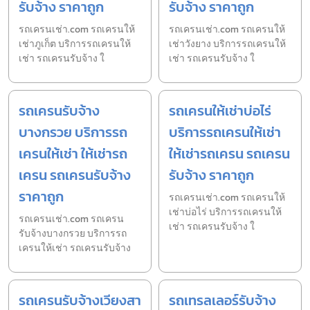
รับจ้าง ราคาถูก
รับจ้าง ราคาถูก
รถเครนเช่า.com รถเครนให้
รถเครนเช่า.com รถเครนให้
เช่าภูเก็ต บริการรถเครนให้
เช่าวังยาง บริการรถเครนให้
เช่า รถเครนรับจ้าง ใ
เช่า รถเครนรับจ้าง ใ
รถเครนรับจ้าง
รถเครนให้เช่าบ่อไร่
บางกรวย บริการรถ
บริการรถเครนให้เช่า
เครนให้เช่า ให้เช่ารถ
ให้เช่ารถเครน รถเครน
เครน รถเครนรับจ้าง
รับจ้าง ราคาถูก
ราคาถูก
รถเครนเช่า.com รถเครนให้
เช่าบ่อไร่ บริการรถเครนให้
รถเครนเช่า.com รถเครน
เช่า รถเครนรับจ้าง ใ
รับจ้างบางกรวย บริการรถ
เครนให้เช่า รถเครนรับจ้าง
รถเครนรับจ้างเวียงสา
รถเทรลเลอร์รับจ้าง