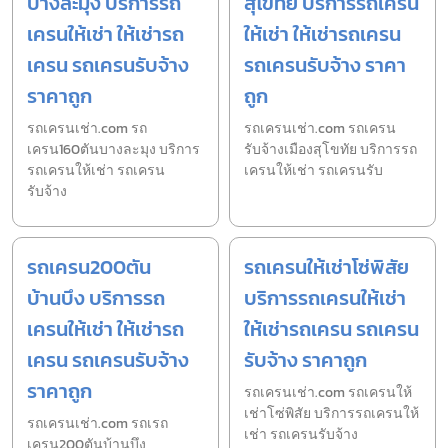
บางละมุง บริการรถ
สุโขทัย บริการรถเครน
เครนให้เช่า ให้เช่ารถ
ให้เช่า ให้เช่ารถเครน
เครน รถเครนรับจ้าง
รถเครนรับจ้าง ราคา
ราคาถูก
ถูก
รถเครนเช่า.com รถ
รถเครนเช่า.com รถเครน
เครน160ตันบางละมุง บริการ
รับจ้างเมืองสุโขทัย บริการรถ
รถเครนให้เช่า รถเครน
เครนให้เช่า รถเครนรับ
รับจ้าง
รถเครน200ตัน
รถเครนให้เช่าโซ่พิสัย
บ้านบึง บริการรถ
บริการรถเครนให้เช่า
เครนให้เช่า ให้เช่ารถ
ให้เช่ารถเครน รถเครน
เครน รถเครนรับจ้าง
รับจ้าง ราคาถูก
ราคาถูก
รถเครนเช่า.com รถเครนให้
เช่าโซ่พิสัย บริการรถเครนให้
รถเครนเช่า.com รถเรถ
เช่า รถเครนรับจ้าง
เครน200ตันบ้านบึง