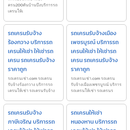
ครน200ตันบ้านบึงบริการรถ
เครนให้เ
รถเครนรับจ้าง
รถเครนรับจ้างเมือง
ร้องกวาง บริการรถ
เพชรบูรณ์ บริการรถ
เครนให้เช่า ให้เช่ารถ
เครนให้เช่า ให้เช่ารถ
เครน รถเครนรับจ้าง
เครน รถเครนรับจ้าง
ราคาถูก
ราคาถูก
รถเครนเช่า.com รถเครน
รถเครนเช่า.com รถเครน
รับจ้างร้องกวาง บริการรถ
รับจ้างเมืองเพชรบูรณ์ บริการ
เครนให้เช่า รถเครนรับจ้าง
รถเครนให้เช่า รถเครนร
รถเครนรับจ้าง
รถเครนให้เช่า
ภาษีเจริญ บริการรถ
หนองหาน บริการรถ