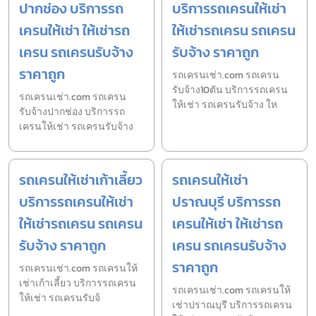
ปากช่อง บริการรถ
บริการรถเครนให้เช่า
เครนให้เช่า ให้เช่ารถ
ให้เช่ารถเครน รถเครน
เครน รถเครนรับจ้าง
รับจ้าง ราคาถูก
ราคาถูก
รถเครนเช่า.com รถเครน
รับจ้าง10ตัน บริการรถเครน
รถเครนเช่า.com รถเครน
ให้เช่า รถเครนรับจ้าง ให
รับจ้างปากช่อง บริการรถ
เครนให้เช่า รถเครนรับจ้าง
รถเครนให้เช่าเก้าเลี้ยว
รถเครนให้เช่า
บริการรถเครนให้เช่า
ปราณบุรี บริการรถ
ให้เช่ารถเครน รถเครน
เครนให้เช่า ให้เช่ารถ
รับจ้าง ราคาถูก
เครน รถเครนรับจ้าง
ราคาถูก
รถเครนเช่า.com รถเครนให้
เช่าเก้าเลี้ยว บริการรถเครน
รถเครนเช่า.com รถเครนให้
ให้เช่า รถเครนรับจ้
เช่าปราณบุรี บริการรถเครน