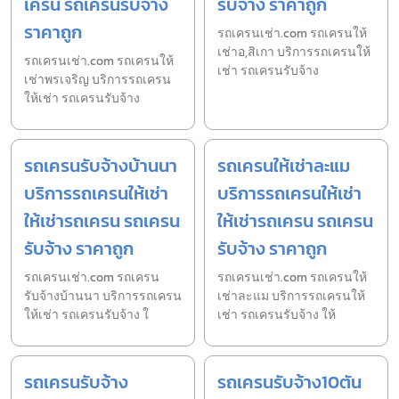
เครน รถเครนรับจ้าง
รับจ้าง ราคาถูก
ราคาถูก
รถเครนเช่า.com รถเครนให้
เช่าอ,สิเกา บริการรถเครนให้
รถเครนเช่า.com รถเครนให้
เช่า รถเครนรับจ้าง
เช่าพรเจริญ บริการรถเครน
ให้เช่า รถเครนรับจ้าง
รถเครนรับจ้างบ้านนา
รถเครนให้เช่าละแม
บริการรถเครนให้เช่า
บริการรถเครนให้เช่า
ให้เช่ารถเครน รถเครน
ให้เช่ารถเครน รถเครน
รับจ้าง ราคาถูก
รับจ้าง ราคาถูก
รถเครนเช่า.com รถเครน
รถเครนเช่า.com รถเครนให้
รับจ้างบ้านนา บริการรถเครน
เช่าละแม บริการรถเครนให้
ให้เช่า รถเครนรับจ้าง ใ
เช่า รถเครนรับจ้าง ให้
รถเครนรับจ้าง
รถเครนรับจ้าง10ตัน