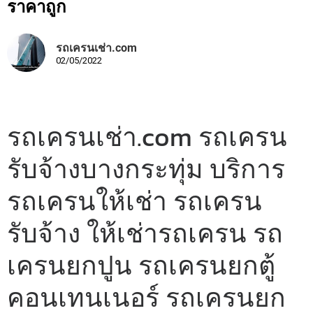
ราคาถูก
รถเครนเช่า.com
02/05/2022
รถเครนเช่า.com รถเครน
รับจ้างบางกระทุ่ม บริการ
รถเครนให้เช่า รถเครน
รับจ้าง ให้เช่ารถเครน รถ
เครนยกปูน รถเครนยกตู้
คอนเทนเนอร์ รถเครนยก