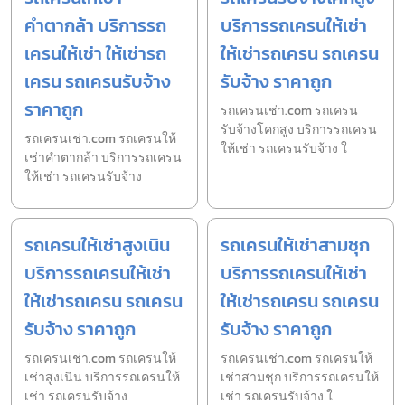
คำตากล้า บริการรถ
บริการรถเครนให้เช่า
เครนให้เช่า ให้เช่ารถ
ให้เช่ารถเครน รถเครน
เครน รถเครนรับจ้าง
รับจ้าง ราคาถูก
ราคาถูก
รถเครนเช่า.com รถเครน
รับจ้างโคกสูง บริการรถเครน
รถเครนเช่า.com รถเครนให้
ให้เช่า รถเครนรับจ้าง ใ
เช่าคำตากล้า บริการรถเครน
ให้เช่า รถเครนรับจ้าง
รถเครนให้เช่าสูงเนิน
รถเครนให้เช่าสามชุก
บริการรถเครนให้เช่า
บริการรถเครนให้เช่า
ให้เช่ารถเครน รถเครน
ให้เช่ารถเครน รถเครน
รับจ้าง ราคาถูก
รับจ้าง ราคาถูก
รถเครนเช่า.com รถเครนให้
รถเครนเช่า.com รถเครนให้
เช่าสูงเนิน บริการรถเครนให้
เช่าสามชุก บริการรถเครนให้
เช่า รถเครนรับจ้าง
เช่า รถเครนรับจ้าง ใ