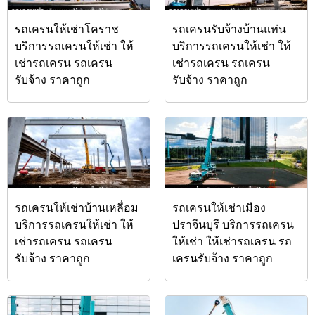
รถเครนให้เช่าโคราช
รถเครนรับจ้างบ้านแท่น
บริการรถเครนให้เช่า ให้
บริการรถเครนให้เช่า ให้
เช่ารถเครน รถเครน
เช่ารถเครน รถเครน
รับจ้าง ราคาถูก
รับจ้าง ราคาถูก
รถเครนให้เช่าบ้านเหลื่อม
รถเครนให้เช่าเมือง
บริการรถเครนให้เช่า ให้
ปราจีนบุรี บริการรถเครน
เช่ารถเครน รถเครน
ให้เช่า ให้เช่ารถเครน รถ
รับจ้าง ราคาถูก
เครนรับจ้าง ราคาถูก