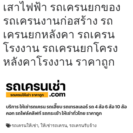
เสาไฟฟ้า รถเครนยกของ
รถเครนงานก่อสร้าง รถ
เครนยกหลังคา รถเครน
โรงงาน รถเครนยกโครง
หลังคาโรงงาน ราคาถูก
บริการ ให้เช่ารถเครน รถเฮี๊ยบ รถเทรลเลอร์ รถ 4 ล้อ 6 ล้อ 10 ล้อ
คอก รถโฟล์คลิฟท์ รถกระเช้า ให้เช่าทั่วไทย ราคาถูก
รถเครนให้เช่า
,
ให้เช่ารถเครน
,
รถเครนรับจ้าง