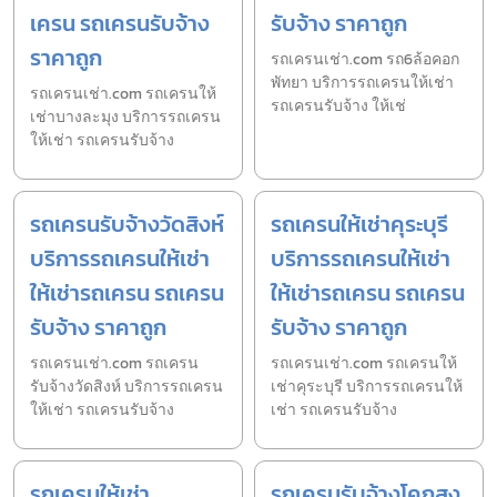
เครน รถเครนรับจ้าง
รับจ้าง ราคาถูก
ราคาถูก
รถเครนเช่า.com รถ6ล้อคอก
พัทยา บริการรถเครนให้เช่า
รถเครนเช่า.com รถเครนให้
รถเครนรับจ้าง ให้เช่
เช่าบางละมุง บริการรถเครน
ให้เช่า รถเครนรับจ้าง
รถเครนรับจ้างวัดสิงห์
รถเครนให้เช่าคุระบุรี
บริการรถเครนให้เช่า
บริการรถเครนให้เช่า
ให้เช่ารถเครน รถเครน
ให้เช่ารถเครน รถเครน
รับจ้าง ราคาถูก
รับจ้าง ราคาถูก
รถเครนเช่า.com รถเครน
รถเครนเช่า.com รถเครนให้
รับจ้างวัดสิงห์ บริการรถเครน
เช่าคุระบุรี บริการรถเครนให้
ให้เช่า รถเครนรับจ้าง
เช่า รถเครนรับจ้าง
รถเครนให้เช่า
รถเครนรับจ้างโคกสูง