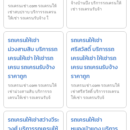
จ้างบ้านบึง บริการรถเครนให้
รถเครนเช่า.com รถเครนให้
เช่า รถเครนรับจ้า
เช่าสบปราบ บริการรถเครน
ให้เช่า รถเครนรับจ้าง ใ
รถเครนให้เช่า
รถเครนให้เช่า
ม่วงสามสิบ บริการรถ
ศรีสวัสดิ์ บริการรถ
เครนให้เช่า ให้เช่ารถ
เครนให้เช่า ให้เช่ารถ
เครน รถเครนรับจ้าง
เครน รถเครนรับจ้าง
ราคาถูก
ราคาถูก
รถเครนเช่า.com รถเครนให้
รถเครนเช่า.com รถเครนให้
เช่าม่วงสามสิบ บริการรถ
เช่าศรีสวัสดิ์ บริการรถเครน
เครนให้เช่า รถเครนรับจ้
ให้เช่า รถเครนรับจ้
รถเครนให้เช่าสว่างวีระ
รถเครนให้เช่า
วงศ์ บริการรถเครนให้
หนองบัวแดง บริการ