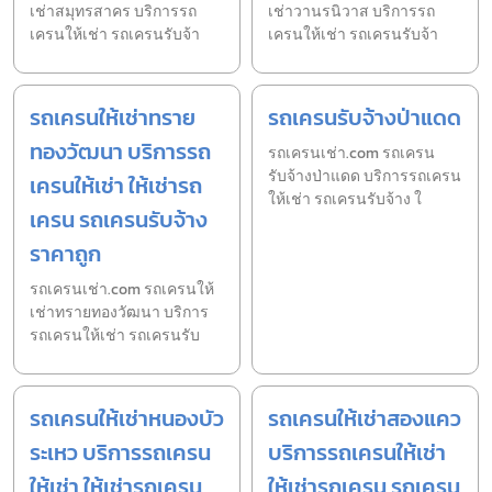
เช่าสมุทรสาคร บริการรถ
เช่าวานรนิวาส บริการรถ
เครนให้เช่า รถเครนรับจ้า
เครนให้เช่า รถเครนรับจ้า
รถเครนให้เช่าทราย
รถเครนรับจ้างป่าแดด
ทองวัฒนา บริการรถ
รถเครนเช่า.com รถเครน
รับจ้างป่าแดด บริการรถเครน
เครนให้เช่า ให้เช่ารถ
ให้เช่า รถเครนรับจ้าง ใ
เครน รถเครนรับจ้าง
ราคาถูก
รถเครนเช่า.com รถเครนให้
เช่าทรายทองวัฒนา บริการ
รถเครนให้เช่า รถเครนรับ
รถเครนให้เช่าหนองบัว
รถเครนให้เช่าสองแคว
ระเหว บริการรถเครน
บริการรถเครนให้เช่า
ให้เช่า ให้เช่ารถเครน
ให้เช่ารถเครน รถเครน