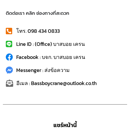
ติดต่อเรา คลิก ช่องทางที่สะดวก
โทร. 098 434 0833
Line ID : (Office) บาสบอย เครน
Facebook : บจก. บาสบอย เครน
Messenger : ส่งข้อความ
อีเมล : Bassboycrane@outlook.co.th
แชร์หน้านี้