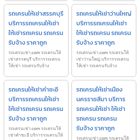
รถเครนให้เช่าสรรคบุรี
รถเครนให้เช่าว่านใหญ่
บริการรถเครนให้เช่า
บริการรถเครนให้เช่า
ให้เช่ารถเครน รถเครน
ให้เช่ารถเครน รถเครน
รับจ้าง ราคาถูก
รับจ้าง ราคาถูก
รถเครนเช่า.com รถเครนให้
รถเครนเช่า.com รถเครนให้
เช่าสรรคบุรี บริการรถเครน
เช่าว่านใหญ่ บริการรถเครน
ให้เช่า รถเครนรับจ้าง
ให้เช่า รถเครนรับจ้าง
รถเครนให้เช่าคำชะอี
รถเครนให้เช่าเมือง
บริการรถเครนให้เช่า
นครราชสีมา บริการ
ให้เช่ารถเครน รถเครน
รถเครนให้เช่า ให้เช่า
รับจ้าง ราคาถูก
รถเครน รถเครน
รับจ้าง ราคาถูก
รถเครนเช่า.com รถเครนให้
เช่าคำชะอี บริการรถเครนให้
รถเครนเช่า.com รถเครนให้