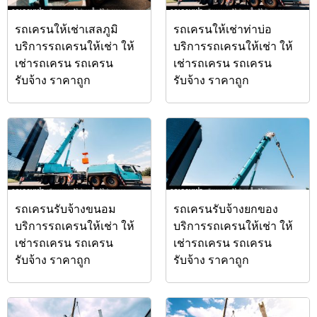
รถเครนให้เช่าเสลภูมิ
รถเครนให้เช่าท่าบ่อ
บริการรถเครนให้เช่า ให้
บริการรถเครนให้เช่า ให้
เช่ารถเครน รถเครน
เช่ารถเครน รถเครน
รับจ้าง ราคาถูก
รับจ้าง ราคาถูก
รถเครนรับจ้างขนอม
รถเครนรับจ้างยกของ
บริการรถเครนให้เช่า ให้
บริการรถเครนให้เช่า ให้
เช่ารถเครน รถเครน
เช่ารถเครน รถเครน
รับจ้าง ราคาถูก
รับจ้าง ราคาถูก