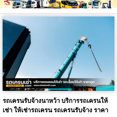
รถเครนรับจ้างนาหว้า บริการรถเครนให้
เช่า ให้เช่ารถเครน รถเครนรับจ้าง ราคา