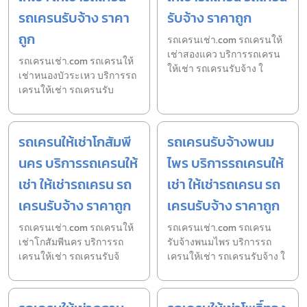
รถเครนรับจ้าง ราคา
รับจ้าง ราคาถูก
ถูก
รถเครนเช่า.com รถเครนให้
เช่าสองแคว บริการรถเครน
รถเครนเช่า.com รถเครนให้
ให้เช่า รถเครนรับจ้าง ใ
เช่าหนองบัวระเหว บริการรถ
เครนให้เช่า รถเครนรับ
รถเครนให้เช่าโกสัมพี
รถเครนรับจ้างพนม
นคร บริการรถเครนให้
ไพร บริการรถเครนให้
เช่า ให้เช่ารถเครน รถ
เช่า ให้เช่ารถเครน รถ
เครนรับจ้าง ราคาถูก
เครนรับจ้าง ราคาถูก
รถเครนเช่า.com รถเครนให้
รถเครนเช่า.com รถเครน
เช่าโกสัมพีนคร บริการรถ
รับจ้างพนมไพร บริการรถ
เครนให้เช่า รถเครนรับจ้
เครนให้เช่า รถเครนรับจ้าง ใ