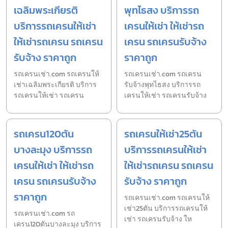
เฉลิมพระเกียรติ
พุทไธสง บริการรถ
บริการรถเครนให้เช่า
เครนให้เช่า ให้เช่ารถ
ให้เช่ารถเครน รถเครน
เครน รถเครนรับจ้าง
รับจ้าง ราคาถูก
ราคาถูก
รถเครนเช่า.com รถเครนให้
รถเครนเช่า.com รถเครน
เช่าเฉลิมพระเกียรติ บริการ
รับจ้างพุทไธสง บริการรถ
รถเครนให้เช่า รถเครน
เครนให้เช่า รถเครนรับจ้าง
รถเครน120ตัน
รถเครนให้เช่า25ตัน
บางละมุง บริการรถ
บริการรถเครนให้เช่า
เครนให้เช่า ให้เช่ารถ
ให้เช่ารถเครน รถเครน
เครน รถเครนรับจ้าง
รับจ้าง ราคาถูก
ราคาถูก
รถเครนเช่า.com รถเครนให้
เช่า25ตัน บริการรถเครนให้
รถเครนเช่า.com รถ
เช่า รถเครนรับจ้าง ให
เครน120ตันบางละมุง บริการ