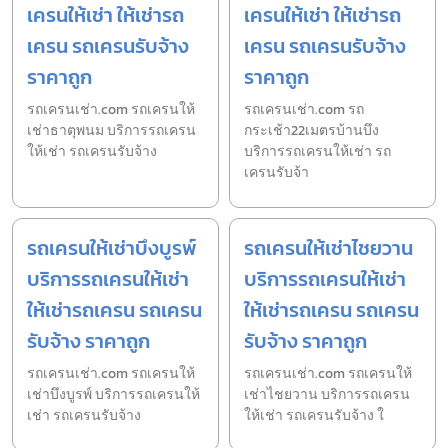
เครนให้เช่า ให้เช่ารถ
เครนให้เช่า ให้เช่ารถ
เครน รถเครนรับจ้าง
เครน รถเครนรับจ้าง
ราคาถูก
ราคาถูก
รถเครนเช่า.com รถเครนให้
รถเครนเช่า.com รถ
เช่าธาตุพนม บริการรถเครน
กระเช้า22เมตรบ้านบึง
ให้เช่า รถเครนรับจ้าง
บริการรถเครนให้เช่า รถ
เครนรับจ้า
รถเครนให้เช่าบึงบูรพ์
รถเครนให้เช่าไชยวาน
บริการรถเครนให้เช่า
บริการรถเครนให้เช่า
ให้เช่ารถเครน รถเครน
ให้เช่ารถเครน รถเครน
รับจ้าง ราคาถูก
รับจ้าง ราคาถูก
รถเครนเช่า.com รถเครนให้
รถเครนเช่า.com รถเครนให้
เช่าบึงบูรพ์ บริการรถเครนให้
เช่าไชยวาน บริการรถเครน
เช่า รถเครนรับจ้าง
ให้เช่า รถเครนรับจ้าง ใ