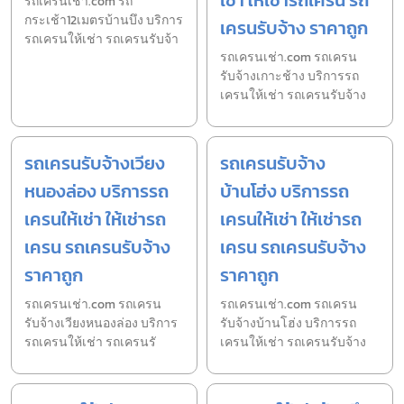
รถเครนเช่า.com รถ
กระเช้า12เมตรบ้านบึง บริการ
เครนรับจ้าง ราคาถูก
รถเครนให้เช่า รถเครนรับจ้า
รถเครนเช่า.com รถเครน
รับจ้างเกาะช้าง บริการรถ
เครนให้เช่า รถเครนรับจ้าง
รถเครนรับจ้างเวียง
รถเครนรับจ้าง
หนองล่อง บริการรถ
บ้านโฮ่ง บริการรถ
เครนให้เช่า ให้เช่ารถ
เครนให้เช่า ให้เช่ารถ
เครน รถเครนรับจ้าง
เครน รถเครนรับจ้าง
ราคาถูก
ราคาถูก
รถเครนเช่า.com รถเครน
รถเครนเช่า.com รถเครน
รับจ้างเวียงหนองล่อง บริการ
รับจ้างบ้านโฮ่ง บริการรถ
รถเครนให้เช่า รถเครนรั
เครนให้เช่า รถเครนรับจ้าง