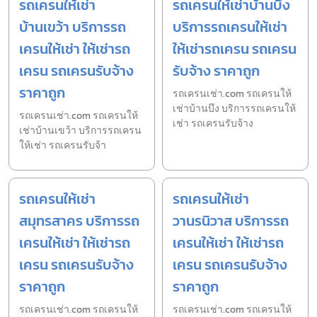
รถเครนให้เช่า
รถเครนให้เช่าบ้านบึง
บ้านเขว้า บริการรถ
บริการรถเครนให้เช่า
เครนให้เช่า ให้เช่ารถ
ให้เช่ารถเครน รถเครน
เครน รถเครนรับจ้าง
รับจ้าง ราคาถูก
ราคาถูก
รถเครนเช่า.com รถเครนให้
เช่าบ้านบึง บริการรถเครนให้
รถเครนเช่า.com รถเครนให้
เช่า รถเครนรับจ้าง
เช่าบ้านเขว้า บริการรถเครน
ให้เช่า รถเครนรับจ้า
รถเครนให้เช่า
รถเครนให้เช่า
สมุทรสาคร บริการรถ
วานรนิวาส บริการรถ
เครนให้เช่า ให้เช่ารถ
เครนให้เช่า ให้เช่ารถ
เครน รถเครนรับจ้าง
เครน รถเครนรับจ้าง
ราคาถูก
ราคาถูก
รถเครนเช่า.com รถเครนให้
รถเครนเช่า.com รถเครนให้