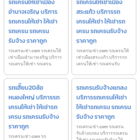
รถเครนให้เช่าเมือง
รถเครนให้เช่าเมือง
อำนาจเจริญ บริการ
สระแก้ว บริการรถ
รถเครนให้เช่า ให้เช่า
เครนให้เช่า ให้เช่ารถ
รถเครน รถเครน
เครน รถเครนรับจ้าง
รับจ้าง ราคาถูก
ราคาถูก
รถเครนเช่า.com รถเครนให้
รถเครนเช่า.com รถเครนให้
เช่าเมืองอำนาจเจริญ บริการ
เช่าเมืองสระแก้ว บริการรถ
รถเครนให้เช่า รถเครน
เครนให้เช่า รถเครนรับ
รถเฮี๊ยบ20ล้อ
รถเครนรับจ้างแกลง
หนองใหญ่ บริการรถ
บริการรถเครนให้เช่า
เครนให้เช่า ให้เช่ารถ
ให้เช่ารถเครน รถเครน
เครน รถเครนรับจ้าง
รับจ้าง ราคาถูก
ราคาถูก
รถเครนเช่า.com รถเครน
รับจ้างแกลง บริการรถเครน
รถเครนเช่า.com รถ
ให้เช่า รถเครนรับจ้าง ให้