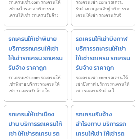
รถเครนเช่า.com รถเครนให้
รถเครนเช่า.com รถเครน
เช่ากงไกรลาศ บริการรถ
รับจ้างกาญจนดิษฐ์ บริการรถ
เครนให้เช่า รถเครนรับจ้าง
เครนให้เช่า รถเครนรับจ้
รถเครนให้เช่าพิมาย
รถเครนให้เช่าบึงกาฬ
บริการรถเครนให้เช่า
บริการรถเครนให้เช่า
ให้เช่ารถเครน รถเครน
ให้เช่ารถเครน รถเครน
รับจ้าง ราคาถูก
รับจ้าง ราคาถูก
รถเครนเช่า.com รถเครนให้
รถเครนเช่า.com รถเครนให้
เช่าพิมาย บริการรถเครนให้
เช่าบึงกาฬ บริการรถเครนให้
เช่า รถเครนรับจ้าง ให
เช่า รถเครนรับจ้าง ใ
รถเครนให้เช่าเมือง
รถเครนรับจ้าง
ปาน บริการรถเครนให้
สำโรงทาบ บริการรถ
เช่า ให้เช่ารถเครน รถ
เครนให้เช่า ให้เช่ารถ