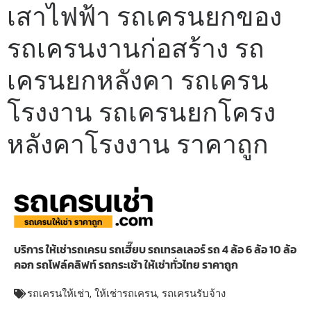
เสาไฟฟ้า รถเครนยกของ
รถเครนงานก่อสร้าง รถ
เครนยกหลังคา รถเครน
โรงงาน รถเครนยกโครง
หลังคาโรงงาน ราคาถูก
บริการ ให้เช่ารถเครน รถเฮี๊ยบ รถเทรลเลอร์ รถ 4 ล้อ 6 ล้อ 10 ล้อ
คอก รถโฟล์คลิฟท์ รถกระเช้า ให้เช่าทั่วไทย ราคาถูก
รถเครนให้เช่า
,
ให้เช่ารถเครน
,
รถเครนรับจ้าง