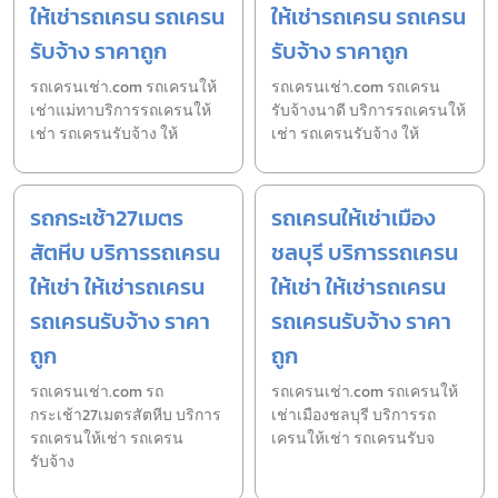
ให้เช่ารถเครน รถเครน
ให้เช่ารถเครน รถเครน
รับจ้าง ราคาถูก
รับจ้าง ราคาถูก
รถเครนเช่า.com รถเครนให้
รถเครนเช่า.com รถเครน
เช่าแม่ทาบริการรถเครนให้
รับจ้างนาดี บริการรถเครนให้
เช่า รถเครนรับจ้าง ให้
เช่า รถเครนรับจ้าง ให้
รถกระเช้า27เมตร
รถเครนให้เช่าเมือง
สัตหีบ บริการรถเครน
ชลบุรี บริการรถเครน
ให้เช่า ให้เช่ารถเครน
ให้เช่า ให้เช่ารถเครน
รถเครนรับจ้าง ราคา
รถเครนรับจ้าง ราคา
ถูก
ถูก
รถเครนเช่า.com รถ
รถเครนเช่า.com รถเครนให้
กระเช้า27เมตรสัตหีบ บริการ
เช่าเมืองชลบุรี บริการรถ
รถเครนให้เช่า รถเครน
เครนให้เช่า รถเครนรับจ
รับจ้าง