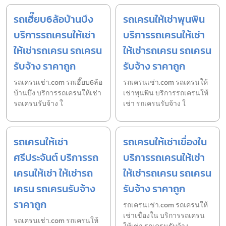
รถเฮี๊ยบ6ล้อบ้านบึง
รถเครนให้เช่าพุนพิน
บริการรถเครนให้เช่า
บริการรถเครนให้เช่า
ให้เช่ารถเครน รถเครน
ให้เช่ารถเครน รถเครน
รับจ้าง ราคาถูก
รับจ้าง ราคาถูก
รถเครนเช่า.com รถเฮี๊ยบ6ล้อ
รถเครนเช่า.com รถเครนให้
บ้านบึง บริการรถเครนให้เช่า
เช่าพุนพิน บริการรถเครนให้
รถเครนรับจ้าง ใ
เช่า รถเครนรับจ้าง ใ
รถเครนให้เช่า
รถเครนให้เช่าเขื่องใน
ศรีประจันต์ บริการรถ
บริการรถเครนให้เช่า
เครนให้เช่า ให้เช่ารถ
ให้เช่ารถเครน รถเครน
เครน รถเครนรับจ้าง
รับจ้าง ราคาถูก
ราคาถูก
รถเครนเช่า.com รถเครนให้
เช่าเขื่องใน บริการรถเครน
รถเครนเช่า.com รถเครนให้