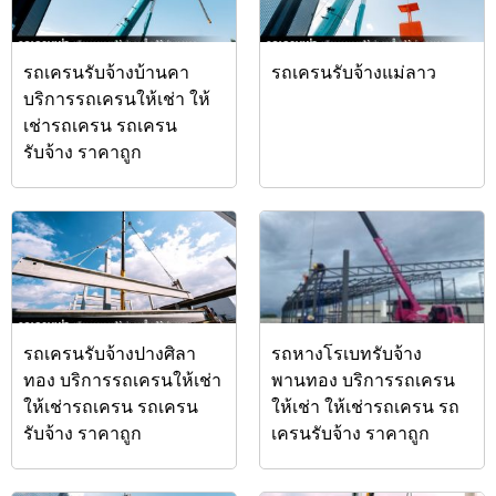
รถเครนรับจ้างบ้านคา
รถเครนรับจ้างแม่ลาว
บริการรถเครนให้เช่า ให้
เช่ารถเครน รถเครน
รับจ้าง ราคาถูก
รถเครนรับจ้างปางศิลา
รถหางโรเบทรับจ้าง
ทอง บริการรถเครนให้เช่า
พานทอง บริการรถเครน
ให้เช่ารถเครน รถเครน
ให้เช่า ให้เช่ารถเครน รถ
รับจ้าง ราคาถูก
เครนรับจ้าง ราคาถูก