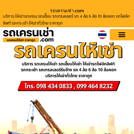
รถเครนเช่า.com
บริการ ให้เช่ารถเครน รถเฮี๊ยบ รถเทรลเลอร์ รถ 4 ล้อ 6 ล้อ 10 ล้อคอก รถโฟล์ค
ลิฟท์ รถกระเช้า ให้เช่าทั่วไทย ราคาถูก