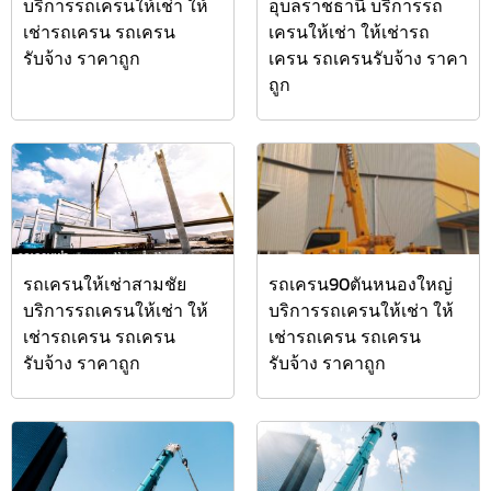
บริการรถเครนให้เช่า ให้
อุบลราชธานี บริการรถ
เช่ารถเครน รถเครน
เครนให้เช่า ให้เช่ารถ
รับจ้าง ราคาถูก
เครน รถเครนรับจ้าง ราคา
ถูก
รถเครนให้เช่าสามชัย
รถเครน90ตันหนองใหญ่
บริการรถเครนให้เช่า ให้
บริการรถเครนให้เช่า ให้
เช่ารถเครน รถเครน
เช่ารถเครน รถเครน
รับจ้าง ราคาถูก
รับจ้าง ราคาถูก