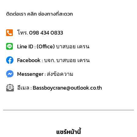
ติดต่อเรา คลิก ช่องทางที่สะดวก
โทร. 098 434 0833
Line ID : (Office) บาสบอย เครน
Facebook : บจก. บาสบอย เครน
Messenger : ส่งข้อความ
อีเมล : Bassboycrane@outlook.co.th
แชร์หน้านี้