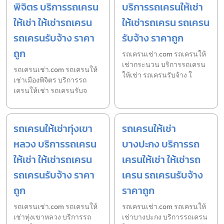
พิจิตร บริการรถเครน
บริการรถเครนให้เช่า
ให้เช่า ให้เช่ารถเครน
ให้เช่ารถเครน รถเครน
รถเครนรับจ้าง ราคา
รับจ้าง ราคาถูก
ถูก
รถเครนเช่า.com รถเครนให้
เช่ากระนวน บริการรถเครน
รถเครนเช่า.com รถเครนให้
ให้เช่า รถเครนรับจ้าง ใ
เช่าเมืองพิจิตร บริการรถ
เครนให้เช่า รถเครนรับจ
รถเครนให้เช่าทุ่งเขา
รถเครนให้เช่า
หลวง บริการรถเครน
บางปะกง บริการรถ
ให้เช่า ให้เช่ารถเครน
เครนให้เช่า ให้เช่ารถ
รถเครนรับจ้าง ราคา
เครน รถเครนรับจ้าง
ถูก
ราคาถูก
รถเครนเช่า.com รถเครนให้
รถเครนเช่า.com รถเครนให้
เช่าทุ่งเขาหลวง บริการรถ
เช่าบางปะกง บริการรถเครน