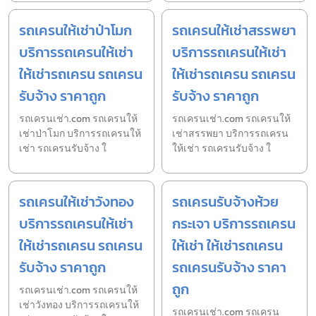
รถเครนให้เช่าป่าโมก
รถเครนให้เช่าสรรพยา
บริการรถเครนให้เช่า
บริการรถเครนให้เช่า
ให้เช่ารถเครน รถเครน
ให้เช่ารถเครน รถเครน
รับจ้าง ราคาถูก
รับจ้าง ราคาถูก
รถเครนเช่า.com รถเครนให้
รถเครนเช่า.com รถเครนให้
เช่าป่าโมก บริการรถเครนให้
เช่าสรรพยา บริการรถเครน
เช่า รถเครนรับจ้าง ใ
ให้เช่า รถเครนรับจ้าง ใ
รถเครนให้เช่าวังทอง
รถเครนรับจ้างห้วย
บริการรถเครนให้เช่า
กระเจา บริการรถเครน
ให้เช่ารถเครน รถเครน
ให้เช่า ให้เช่ารถเครน
รับจ้าง ราคาถูก
รถเครนรับจ้าง ราคา
ถูก
รถเครนเช่า.com รถเครนให้
เช่าวังทอง บริการรถเครนให้
รถเครนเช่า.com รถเครน