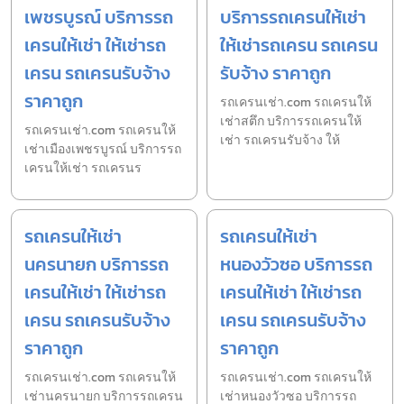
เพชรบูรณ์ บริการรถ
บริการรถเครนให้เช่า
เครนให้เช่า ให้เช่ารถ
ให้เช่ารถเครน รถเครน
เครน รถเครนรับจ้าง
รับจ้าง ราคาถูก
ราคาถูก
รถเครนเช่า.com รถเครนให้
เช่าสตึก บริการรถเครนให้
รถเครนเช่า.com รถเครนให้
เช่า รถเครนรับจ้าง ให้
เช่าเมืองเพชรบูรณ์ บริการรถ
เครนให้เช่า รถเครนร
รถเครนให้เช่า
รถเครนให้เช่า
นครนายก บริการรถ
หนองวัวซอ บริการรถ
เครนให้เช่า ให้เช่ารถ
เครนให้เช่า ให้เช่ารถ
เครน รถเครนรับจ้าง
เครน รถเครนรับจ้าง
ราคาถูก
ราคาถูก
รถเครนเช่า.com รถเครนให้
รถเครนเช่า.com รถเครนให้
เช่านครนายก บริการรถเครน
เช่าหนองวัวซอ บริการรถ