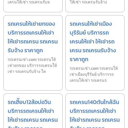
เครนให้เช่า รถเครนรับจ
ให้เช่า รถเครนรับจ้าง
รถเครนให้เช่ายกของ
รถเครนให้เช่าเมือง
บริการรถเครนให้เช่า
บุรีรัมย์ บริการรถ
ให้เช่ารถเครน รถเครน
เครนให้เช่า ให้เช่ารถ
รับจ้าง ราคาถูก
เครน รถเครนรับจ้าง
ราคาถูก
รถเครนเช่า.com รถเครนให้
เช่ายกของ บริการรถเครนให้
รถเครนเช่า.com รถเครนให้
เช่า รถเครนรับจ้าง ให
เช่าเมืองบุรีรัมย์ บริการรถ
เครนให้เช่า รถเครนร
รถเฮี๊ยบ12ล้อบ่อวิน
รถเครน140ตันใกล้ฉัน
บริการรถเครนให้เช่า
บริการรถเครนให้เช่า
ให้เช่ารถเครน รถเครน
ให้เช่ารถเครน รถเครน