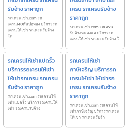
รับจ้าง ราคาถูก
เครน รถเครนรับจ้าง
ราคาถูก
รถเครนเช่า.com รถ
เครน140ตันบ่อทอง บริการรถ
รถเครนเช่า.com รถเครน
เครนให้เช่า รถเครนรับจ้าง
รับจ้างหนองแค บริการรถ
ให
เครนให้เช่า รถเครนรับจ้าง ใ
รถเครนให้เช่าแปดริ้ว
รถเครนให้เช่า
บริการรถเครนให้เช่า
ภาษีเจริญ บริการรถ
ให้เช่ารถเครน รถเครน
เครนให้เช่า ให้เช่ารถ
รับจ้าง ราคาถูก
เครน รถเครนรับจ้าง
ราคาถูก
รถเครนเช่า.com รถเครนให้
เช่าแปดริ้ว บริการรถเครนให้
รถเครนเช่า.com รถเครนให้
เช่า รถเครนรับจ้าง
เช่าภาษีเจริญ บริการรถเครน
ให้เช่า รถเครนรับจ้า