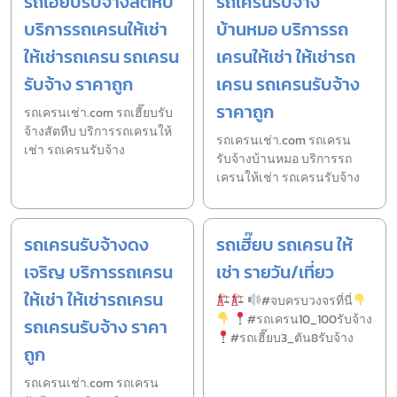
รถเฮี๊ยบรับจ้างสัตหีบ
รถเครนรับจ้าง
บริการรถเครนให้เช่า
บ้านหมอ บริการรถ
ให้เช่ารถเครน รถเครน
เครนให้เช่า ให้เช่ารถ
รับจ้าง ราคาถูก
เครน รถเครนรับจ้าง
ราคาถูก
รถเครนเช่า.com รถเฮี๊ยบรับ
จ้างสัตหีบ บริการรถเครนให้
รถเครนเช่า.com รถเครน
เช่า รถเครนรับจ้าง
รับจ้างบ้านหมอ บริการรถ
เครนให้เช่า รถเครนรับจ้าง
รถเครนรับจ้างดง
รถเฮี๊ยบ รถเครน ให้
เจริญ บริการรถเครน
เช่า รายวัน/เที่ยว
ให้เช่า ให้เช่ารถเครน
#จบครบวงจรที่นี่
#รถเครน10_100รับจ้าง
รถเครนรับจ้าง ราคา
#รถเฮี๊ยบ3_ตัน8รับจ้าง
ถูก
รถเครนเช่า.com รถเครน