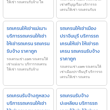
ให้เช่า รถเครนรับจ้าง ให
เช่าศรีบุญเรือง บริการรถ
เครนให้เช่า รถเครนรับจ
รถเครนให้เช่าแม่เมาะ
รถเครนให้เช่าเมือง
บริการรถเครนให้เช่า
ปราจีนบุรี บริการรถ
ให้เช่ารถเครน รถเครน
เครนให้เช่า ให้เช่ารถ
รับจ้าง ราคาถูก
เครน รถเครนรับจ้าง
ราคาถูก
รถเครนเช่า.com รถเครนให้
เช่าแม่เมาะ บริการรถเครน
รถเครนเช่า.com รถเครนให้
ให้เช่า รถเครนรับจ้าง
เช่าเมืองปราจีนบุรี บริการรถ
เครนให้เช่า รถเครน
รถเครนรับจ้างภูหลวง
รถเครนรับจ้าง
บริการรถเครนให้เช่า
ปะเหลียน บริการรถ