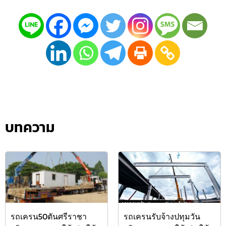
บทความ
รถเครน50ตันศรีราชา
รถเครนรับจ้างปทุมวัน