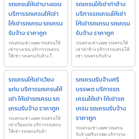
รถเครนให้เช่าบางเขน
รถเครนให้เช่าท่าช้าง
บริการรถเครนให้เช่า
บริการรถเครนให้เช่า
ให้เช่ารถเครน รถเครน
ให้เช่ารถเครน รถเครน
รับจ้าง ราคาถูก
รับจ้าง ราคาถูก
รถเครนเช่า.com รถเครนให้
รถเครนเช่า.com รถเครนให้
เช่าบางเขน บริการรถเครน
เช่าท่าช้าง บริการรถเครนให้
ให้เช่า รถเครนรับจ้าง ใ
เช่า รถเครนรับจ้าง
รถเครนให้เช่าเวียง
รถเครนรับจ้างศรี
แก่น บริการรถเครนให้
บรรพต บริการรถ
เช่า ให้เช่ารถเครน รถ
เครนให้เช่า ให้เช่ารถ
เครนรับจ้าง ราคาถูก
เครน รถเครนรับจ้าง
ราคาถูก
รถเครนเช่า.com รถเครนให้
เช่าเวียงแก่น บริการรถเครน
รถเครนเช่า.com รถเครน
ให้เช่า รถเครนรับจ้า
รับจ้างศรีบรรพต บริการรถ