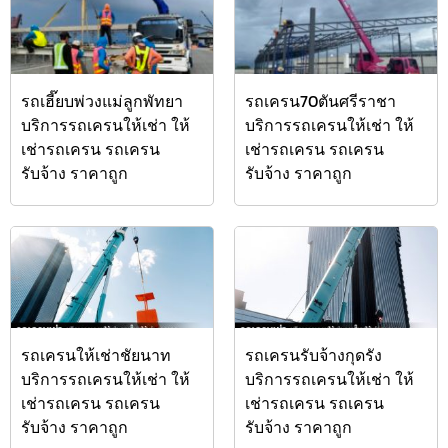
รถเฮี๊ยบพ่วงแม่ลูกพัทยา
รถเครน70ตันศรีราชา
บริการรถเครนให้เช่า ให้
บริการรถเครนให้เช่า ให้
เช่ารถเครน รถเครน
เช่ารถเครน รถเครน
รับจ้าง ราคาถูก
รับจ้าง ราคาถูก
รถเครนให้เช่าชัยนาท
รถเครนรับจ้างกุดรัง
บริการรถเครนให้เช่า ให้
บริการรถเครนให้เช่า ให้
เช่ารถเครน รถเครน
เช่ารถเครน รถเครน
รับจ้าง ราคาถูก
รับจ้าง ราคาถูก