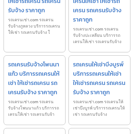
ให้เช่ารถเครน รถเครน
เครนให้เช่า ให้เช่ารถ
รับจ้าง ราคาถูก
เครน รถเครนรับจ้าง
ราคาถูก
รถเครนเช่า.com รถเครน
รับจ้างภูหลวง บริการรถเครน
รถเครนเช่า.com รถเครน
ให้เช่า รถเครนรับจ้าง ใ
รับจ้างปะเหลียน บริการรถ
เครนให้เช่า รถเครนรับจ้าง
รถเครนรับจ้างโพนนา
รถเครนให้เช่าบึงบูรพ์
แก้ว บริการรถเครนให้
บริการรถเครนให้เช่า
เช่า ให้เช่ารถเครน รถ
ให้เช่ารถเครน รถเครน
เครนรับจ้าง ราคาถูก
รับจ้าง ราคาถูก
รถเครนเช่า.com รถเครน
รถเครนเช่า.com รถเครนให้
รับจ้างโพนนาแก้ว บริการรถ
เช่าบึงบูรพ์ บริการรถเครนให้
เครนให้เช่า รถเครนรับจ้า
เช่า รถเครนรับจ้าง