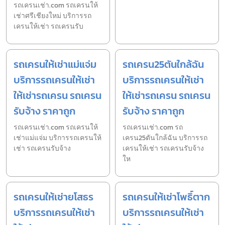
รถเครนเช่า.com รถเครนให้
เช่าศรีเชียงใหม่ บริการรถ
เครนให้เช่า รถเครนรับ
รถเครนให้เช่าแม่แจ่ม
รถเครน25ตันใกล้ฉัน
บริการรถเครนให้เช่า
บริการรถเครนให้เช่า
ให้เช่ารถเครน รถเครน
ให้เช่ารถเครน รถเครน
รับจ้าง ราคาถูก
รับจ้าง ราคาถูก
รถเครนเช่า.com รถเครนให้
รถเครนเช่า.com รถ
เช่าแม่แจ่ม บริการรถเครนให้
เครน25ตันใกล้ฉัน บริการรถ
เช่า รถเครนรับจ้าง
เครนให้เช่า รถเครนรับจ้าง
ให
รถเครนให้เช่ายโสธร
รถเครนให้เช่าโพธิ์ตาก
บริการรถเครนให้เช่า
บริการรถเครนให้เช่า