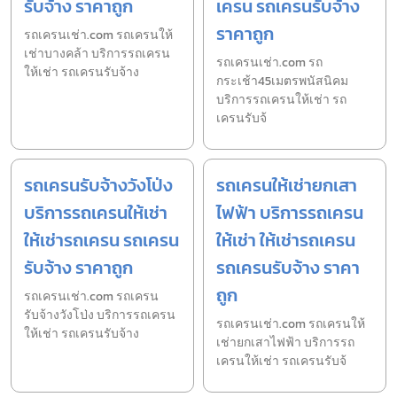
รับจ้าง ราคาถูก
เครน รถเครนรับจ้าง
ราคาถูก
รถเครนเช่า.com รถเครนให้
เช่าบางคล้า บริการรถเครน
รถเครนเช่า.com รถ
ให้เช่า รถเครนรับจ้าง
กระเช้า45เมตรพนัสนิคม
บริการรถเครนให้เช่า รถ
เครนรับจ้
รถเครนรับจ้างวังโป่ง
รถเครนให้เช่ายกเสา
บริการรถเครนให้เช่า
ไฟฟ้า บริการรถเครน
ให้เช่ารถเครน รถเครน
ให้เช่า ให้เช่ารถเครน
รับจ้าง ราคาถูก
รถเครนรับจ้าง ราคา
ถูก
รถเครนเช่า.com รถเครน
รับจ้างวังโป่ง บริการรถเครน
รถเครนเช่า.com รถเครนให้
ให้เช่า รถเครนรับจ้าง
เช่ายกเสาไฟฟ้า บริการรถ
เครนให้เช่า รถเครนรับจ้