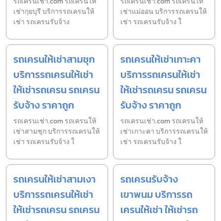
รถเครนเช่า.com รถเครนให้
รถเครนเช่า.com รถเครนให้
เช่ากุยบุรี บริการรถเครนให้
เช่าแม่ออน บริการรถเครนให้
เช่า รถเครนรับจ้าง
เช่า รถเครนรับจ้าง ใ
รถเครนให้เช่าสามชุก
รถเครนให้เช่าเกาะคา
บริการรถเครนให้เช่า
บริการรถเครนให้เช่า
ให้เช่ารถเครน รถเครน
ให้เช่ารถเครน รถเครน
รับจ้าง ราคาถูก
รับจ้าง ราคาถูก
รถเครนเช่า.com รถเครนให้
รถเครนเช่า.com รถเครนให้
เช่าสามชุก บริการรถเครนให้
เช่าเกาะคา บริการรถเครนให้
เช่า รถเครนรับจ้าง ใ
เช่า รถเครนรับจ้าง ใ
รถเครนให้เช่าสามเงา
รถเครนรับจ้าง
บริการรถเครนให้เช่า
เขาพนม บริการรถ
ให้เช่ารถเครน รถเครน
เครนให้เช่า ให้เช่ารถ