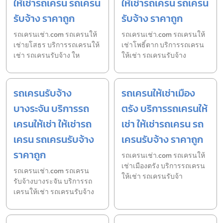
ให้เช่ารถเครน รถเครน
ให้เช่ารถเครน รถเครน
รับจ้าง ราคาถูก
รับจ้าง ราคาถูก
รถเครนเช่า.com รถเครนให้
รถเครนเช่า.com รถเครนให้
เช่ายโสธร บริการรถเครนให้
เช่าโพธิ์ตาก บริการรถเครน
เช่า รถเครนรับจ้าง ให
ให้เช่า รถเครนรับจ้าง
รถเครนรับจ้าง
รถเครนให้เช่าเมือง
บางระจัน บริการรถ
ตรัง บริการรถเครนให้
เครนให้เช่า ให้เช่ารถ
เช่า ให้เช่ารถเครน รถ
เครน รถเครนรับจ้าง
เครนรับจ้าง ราคาถูก
ราคาถูก
รถเครนเช่า.com รถเครนให้
เช่าเมืองตรัง บริการรถเครน
รถเครนเช่า.com รถเครน
ให้เช่า รถเครนรับจ้า
รับจ้างบางระจัน บริการรถ
เครนให้เช่า รถเครนรับจ้าง