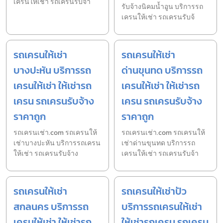
เครนให้เช่า รถเครนรับจ้า
รับจ้างนิคมน้ำอูน บริการรถ
เครนให้เช่า รถเครนรับจ้
รถเครนให้เช่า
รถเครนให้เช่า
บางปะหัน บริการรถ
ด่านขุนทด บริการรถ
เครนให้เช่า ให้เช่ารถ
เครนให้เช่า ให้เช่ารถ
เครน รถเครนรับจ้าง
เครน รถเครนรับจ้าง
ราคาถูก
ราคาถูก
รถเครนเช่า.com รถเครนให้
รถเครนเช่า.com รถเครนให้
เช่าบางปะหัน บริการรถเครน
เช่าด่านขุนทด บริการรถ
ให้เช่า รถเครนรับจ้าง
เครนให้เช่า รถเครนรับจ้า
รถเครนให้เช่า
รถเครนให้เช่าปัว
สกลนคร บริการรถ
บริการรถเครนให้เช่า
เครนให้เช่า ให้เช่ารถ
ให้เช่ารถเครน รถเครน