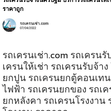
รถเครนรับจ้างนครปฐม บริการรถเครนให้เช่
ราคาถูก
รถเครนเช่า.com
07/04/2022
รถเครนเช่า.com รถเครนรั
เครนให้เช่า รถเครนรับจ้าง
ยกปูน รถเครนยกตู้คอนเทน
ไฟฟ้า รถเครนยกของ รถเค
ยกหลังคา รถเครนโรงงาน 