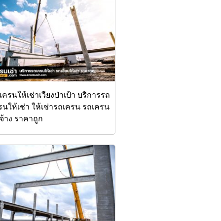
เครนให้เช่าเวียงป่าเป้า บริการรถ
รนให้เช่า ให้เช่ารถเครน รถเครน
บจ้าง ราคาถูก