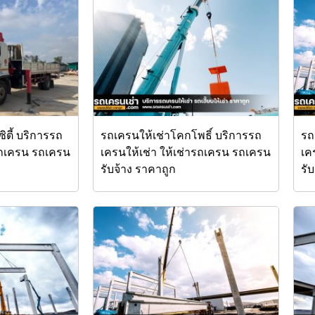
ตี้ บริการรถ
รถเครนให้เช่าโคกโพธิ์ บริการรถ
รถ
ารถเครน รถเครน
เครนให้เช่า ให้เช่ารถเครน รถเครน
เค
รับจ้าง ราคาถูก
รั