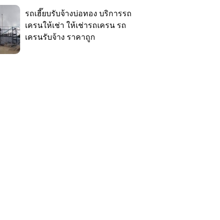
รถเฮี๊ยบรับจ้างบ่อทอง บริการรถ
เครนให้เช่า ให้เช่ารถเครน รถ
เครนรับจ้าง ราคาถูก