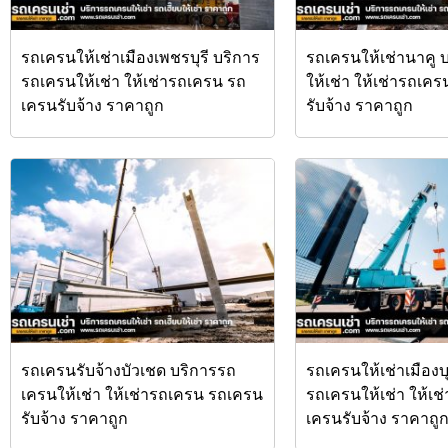
รถเครนให้เช่าเมืองเพชรบุรี บริการ
รถเครนให้เช่านาคู 
รถเครนให้เช่า ให้เช่ารถเครน รถ
ให้เช่า ให้เช่ารถเค
เครนรับจ้าง ราคาถูก
รับจ้าง ราคาถูก
รถเครนรับจ้างบัวเชด บริการรถ
รถเครนให้เช่าเมืองบุ
เครนให้เช่า ให้เช่ารถเครน รถเครน
รถเครนให้เช่า ให้เ
รับจ้าง ราคาถูก
เครนรับจ้าง ราคาถู