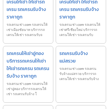
เครนให้เช่า ให้เช่ารถ
เครนให้เช่า ให้เช่ารถ
เครน รถเครนรับจ้าง
เครน รถเครนรับจ้าง
ราคาถูก
ราคาถูก
รถเครนเช่า.com รถเครนให้
รถเครนเช่า.com รถเครนให้
เช่าเมืองชัยนาท บริการรถ
เช่าศรีเชียงใหม่ บริการรถ
เครนให้เช่า รถเครนรับจ
เครนให้เช่า รถเครนรับ
รถเครนให้เช่าอู่ทอง
รถเครนรับจ้าง
บริการรถเครนให้เช่า
แม่สรวย
ให้เช่ารถเครน รถเครน
รถเครนเช่า.com รถเครน
รับจ้างแม่สรวย บริการรถ
รับจ้าง ราคาถูก
เครนให้เช่า รถเครนรับจ้าง
รถเครนเช่า.com รถเครนให้
เช่าอู่ทอง บริการรถเครนให้
เช่า รถเครนรับจ้าง ใ