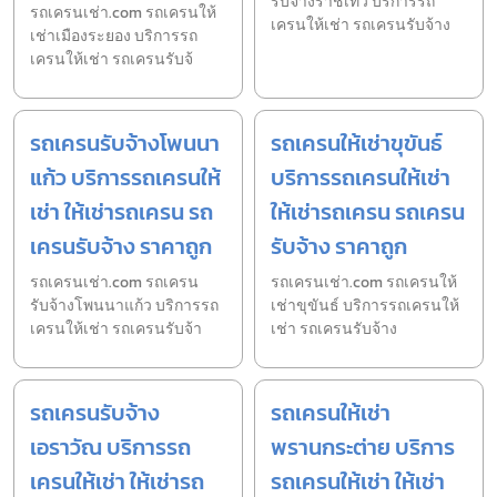
รับจ้างราชเทวี บริการรถ
รถเครนเช่า.com รถเครนให้
เครนให้เช่า รถเครนรับจ้าง
เช่าเมืองระยอง บริการรถ
เครนให้เช่า รถเครนรับจ้
รถเครนรับจ้างโพนนา
รถเครนให้เช่าขุขันธ์
แก้ว บริการรถเครนให้
บริการรถเครนให้เช่า
เช่า ให้เช่ารถเครน รถ
ให้เช่ารถเครน รถเครน
เครนรับจ้าง ราคาถูก
รับจ้าง ราคาถูก
รถเครนเช่า.com รถเครน
รถเครนเช่า.com รถเครนให้
รับจ้างโพนนาแก้ว บริการรถ
เช่าขุขันธ์ บริการรถเครนให้
เครนให้เช่า รถเครนรับจ้า
เช่า รถเครนรับจ้าง
รถเครนรับจ้าง
รถเครนให้เช่า
เอราวัณ บริการรถ
พรานกระต่าย บริการ
เครนให้เช่า ให้เช่ารถ
รถเครนให้เช่า ให้เช่า