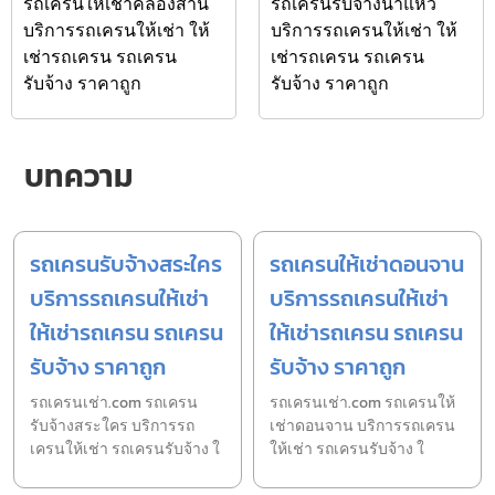
รถเครนให้เช่าคลองสาน
รถเครนรับจ้างนาแห้ว
บริการรถเครนให้เช่า ให้
บริการรถเครนให้เช่า ให้
เช่ารถเครน รถเครน
เช่ารถเครน รถเครน
รับจ้าง ราคาถูก
รับจ้าง ราคาถูก
บทความ
รถเครนรับจ้างสระใคร
รถเครนให้เช่าดอนจาน
บริการรถเครนให้เช่า
บริการรถเครนให้เช่า
ให้เช่ารถเครน รถเครน
ให้เช่ารถเครน รถเครน
รับจ้าง ราคาถูก
รับจ้าง ราคาถูก
รถเครนเช่า.com รถเครน
รถเครนเช่า.com รถเครนให้
รับจ้างสระใคร บริการรถ
เช่าดอนจาน บริการรถเครน
เครนให้เช่า รถเครนรับจ้าง ใ
ให้เช่า รถเครนรับจ้าง ใ