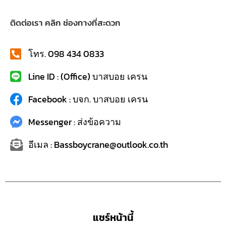
ติดต่อเรา คลิก ช่องทางที่สะดวก
โทร. 098 434 0833
Line ID : (Office) บาสบอย เครน
Facebook : บจก. บาสบอย เครน
Messenger : ส่งข้อความ
อีเมล : Bassboycrane@outlook.co.th
แชร์หน้านี้