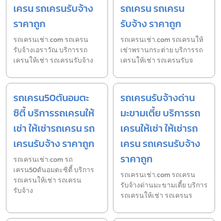
เครน รถเครนรับจ้าง
รถเครน รถเครน
ราคาถูก
รับจ้าง ราคาถูก
รถเครนเช่า.com รถเครน
รถเครนเช่า.com รถเครนให้
รับจ้างเอราวัณ บริการรถ
เช่าพรานกระต่าย บริการรถ
เครนให้เช่า รถเครนรับจ้าง
เครนให้เช่า รถเครนรับจ
รถเครน50ตันอมตะ
รถเครนรับจ้างด่าน
ซิตี้ บริการรถเครนให้
มะขามเตี้ย บริการรถ
เช่า ให้เช่ารถเครน รถ
เครนให้เช่า ให้เช่ารถ
เครนรับจ้าง ราคาถูก
เครน รถเครนรับจ้าง
ราคาถูก
รถเครนเช่า.com รถ
เครน50ตันอมตะซิตี้ บริการ
รถเครนเช่า.com รถเครน
รถเครนให้เช่า รถเครน
รับจ้างด่านมะขามเตี้ย บริการ
รับจ้าง
รถเครนให้เช่า รถเครนร