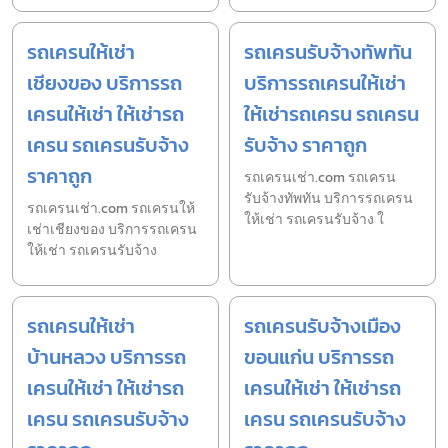
รถเครนให้เช่า
รถเครนรับจ้างทัพทัน
เชียงของ บริการรถ
บริการรถเครนให้เช่า
เครนให้เช่า ให้เช่ารถ
ให้เช่ารถเครน รถเครน
เครน รถเครนรับจ้าง
รับจ้าง ราคาถูก
ราคาถูก
รถเครนเช่า.com รถเครน
รับจ้างทัพทัน บริการรถเครน
รถเครนเช่า.com รถเครนให้
ให้เช่า รถเครนรับจ้าง ใ
เช่าเชียงของ บริการรถเครน
ให้เช่า รถเครนรับจ้าง
รถเครนให้เช่า
รถเครนรับจ้างเมือง
บ้านหลวง บริการรถ
ขอนแก่น บริการรถ
เครนให้เช่า ให้เช่ารถ
เครนให้เช่า ให้เช่ารถ
เครน รถเครนรับจ้าง
เครน รถเครนรับจ้าง