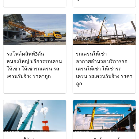
รถโฟล์คลิฟท์3ตัน
รถเครนให้เช่า
หนองใหญ่ บริการรถเครน
อากาศอำนวย บริการรถ
ให้เช่า ให้เช่ารถเครน รถ
เครนให้เช่า ให้เช่ารถ
เครนรับจ้าง ราคาถูก
เครน รถเครนรับจ้าง ราคา
ถูก