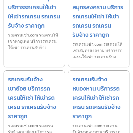
บริการรถเครนให้เช่า
สมุทรสงคราม บริการ
ให้เช่ารถเครน รถเครน
รถเครนให้เช่า ให้เช่า
รับจ้าง ราคาถูก
รถเครน รถเครน
รับจ้าง ราคาถูก
รถเครนเช่า.com รถเครนให้
เช่าท่าอุเทน บริการรถเครน
รถเครนเช่า.com รถเครนให้
ให้เช่า รถเครนรับจ้าง
เช่าสมุทรสงคราม บริการรถ
เครนให้เช่า รถเครนรับจ
รถเครนรับจ้าง
รถเครนรับจ้าง
เขาย้อย บริการรถ
หนองหาน บริการรถ
เครนให้เช่า ให้เช่ารถ
เครนให้เช่า ให้เช่ารถ
เครน รถเครนรับจ้าง
เครน รถเครนรับจ้าง
ราคาถูก
ราคาถูก
รถเครนเช่า.com รถเครน
รถเครนเช่า.com รถเครน
รับจ้างเขาย้อย บริการรถ
รับจ้างหนองหาน บริการรถ