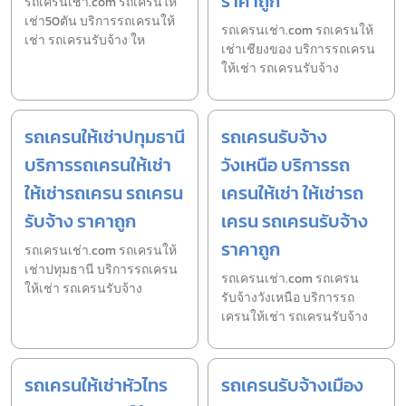
ราคาถูก
รถเครนเช่า.com รถเครนให้
เช่า50ตัน บริการรถเครนให้
รถเครนเช่า.com รถเครนให้
เช่า รถเครนรับจ้าง ให
เช่าเชียงของ บริการรถเครน
ให้เช่า รถเครนรับจ้าง
รถเครนให้เช่าปทุมธานี
รถเครนรับจ้าง
บริการรถเครนให้เช่า
วังเหนือ บริการรถ
ให้เช่ารถเครน รถเครน
เครนให้เช่า ให้เช่ารถ
รับจ้าง ราคาถูก
เครน รถเครนรับจ้าง
ราคาถูก
รถเครนเช่า.com รถเครนให้
เช่าปทุมธานี บริการรถเครน
รถเครนเช่า.com รถเครน
ให้เช่า รถเครนรับจ้าง
รับจ้างวังเหนือ บริการรถ
เครนให้เช่า รถเครนรับจ้าง
รถเครนให้เช่าหัวไทร
รถเครนรับจ้างเมือง