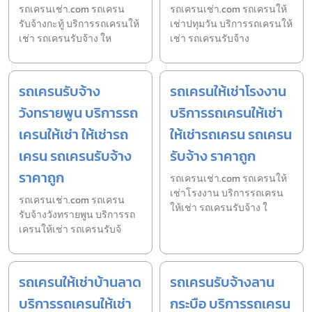
รถเครนเช่า.com รถเครน
รถเครนเช่า.com รถเครนให้
รับจ้างกะทู้ บริการรถเครนให้
เช่าปทุมวัน บริการรถเครนให้
เช่า รถเครนรับจ้าง ให
เช่า รถเครนรับจ้าง
รถเครนรับจ้าง
รถเครนให้เช่าโรงงาน
วังทรายพูน บริการรถ
บริการรถเครนให้เช่า
เครนให้เช่า ให้เช่ารถ
ให้เช่ารถเครน รถเครน
เครน รถเครนรับจ้าง
รับจ้าง ราคาถูก
ราคาถูก
รถเครนเช่า.com รถเครนให้
เช่าโรงงาน บริการรถเครน
รถเครนเช่า.com รถเครน
ให้เช่า รถเครนรับจ้าง ใ
รับจ้างวังทรายพูน บริการรถ
เครนให้เช่า รถเครนรับจ้
รถเครนให้เช่าบ้านลาด
รถเครนรับจ้างลาน
บริการรถเครนให้เช่า
กระบือ บริการรถเครน