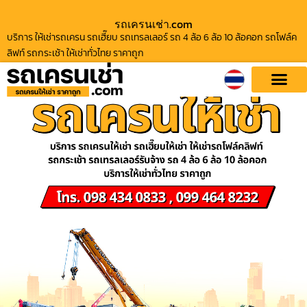
รถเครนเช่า.com
บริการ ให้เช่ารถเครน รถเฮี๊ยบ รถเทรลเลอร์ รถ 4 ล้อ 6 ล้อ 10 ล้อคอก รถโฟล์ค
ลิฟท์ รถกระเช้า ให้เช่าทั่วไทย ราคาถูก