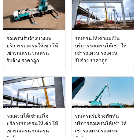
รถเครนรับจ้างบางแพ
รถเครนให้เช่าแม่เปิน
บริการรถเครนให้เช่า ให้
บริการรถเครนให้เช่า ให้
เช่ารถเครน รถเครน
เช่ารถเครน รถเครน
รับจ้าง ราคาถูก
รับจ้าง ราคาถูก
รถเครนให้เช่าแม่ใจ
รถเครนรับจ้างทัพทัน
บริการรถเครนให้เช่า ให้
บริการรถเครนให้เช่า ให้
เช่ารถเครน รถเครน
เช่ารถเครน รถเครน