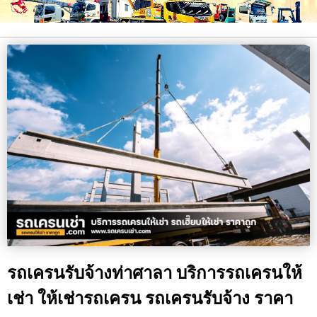
รถเครนรับจ้างท่าศาลา บริการรถเครนให้
เช่า ให้เช่ารถเครน รถเครนรับจ้าง ราคา