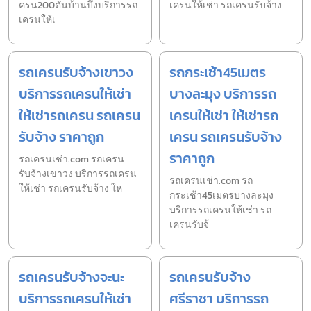
ครน200ตันบ้านบึงบริการรถ
เครนให้เช่า รถเครนรับจ้าง
เครนให้เ
รถเครนรับจ้างเขาวง
รถกระเช้า45เมตร
บริการรถเครนให้เช่า
บางละมุง บริการรถ
ให้เช่ารถเครน รถเครน
เครนให้เช่า ให้เช่ารถ
รับจ้าง ราคาถูก
เครน รถเครนรับจ้าง
ราคาถูก
รถเครนเช่า.com รถเครน
รับจ้างเขาวง บริการรถเครน
รถเครนเช่า.com รถ
ให้เช่า รถเครนรับจ้าง ให
กระเช้า45เมตรบางละมุง
บริการรถเครนให้เช่า รถ
เครนรับจ้
รถเครนรับจ้างจะนะ
รถเครนรับจ้าง
บริการรถเครนให้เช่า
ศรีราชา บริการรถ