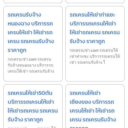
รถเครนรับจ้าง
รถเครนให้เช่าท่าแซะ
หนองฉาง บริการรถ
บริการรถเครนให้เช่า
เครนให้เช่า ให้เช่ารถ
ให้เช่ารถเครน รถเครน
เครน รถเครนรับจ้าง
รับจ้าง ราคาถูก
ราคาถูก
รถเครนเช่า.com รถเครนให้
เช่าท่าแซะ บริการรถเครนให้
รถเครนเช่า.com รถเครน
เช่า รถเครนรับจ้าง ใ
รับจ้างหนองฉาง บริการรถ
เครนให้เช่า รถเครนรับจ้าง
รถเครนให้เช่า50ตัน
รถเครนให้เช่า
บริการรถเครนให้เช่า
เชียงของ บริการรถ
ให้เช่ารถเครน รถเครน
เครนให้เช่า ให้เช่ารถ
รับจ้าง ราคาถูก
เครน รถเครนรับจ้าง