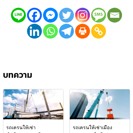
บทความ
รถเครนให้เช่า
รถเครนให้เช่าเมือง