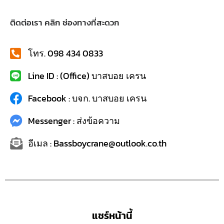
ติดต่อเรา คลิก ช่องทางที่สะดวก
โทร. 098 434 0833
Line ID : (Office) บาสบอย เครน
Facebook : บจก. บาสบอย เครน
Messenger : ส่งข้อความ
อีเมล : Bassboycrane@outlook.co.th
แชร์หน้านี้