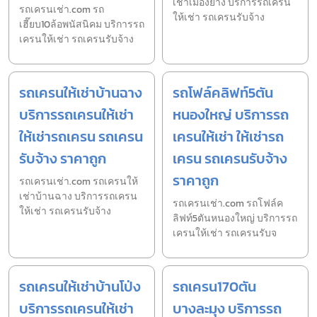
เช่าเมืองยาง บริการรถเครน
รถเครนเช่า.com รถ
ให้เช่า รถเครนรับจ้าง
เฮี๊ยบ10ล้อพนัสนิคม บริการรถ
เครนให้เช่า รถเครนรับจ้าง
รถเครนให้เช่าบ้านฉาง
รถโฟล์คลิฟท์5ตัน
บริการรถเครนให้เช่า
หนองใหญ่ บริการรถ
ให้เช่ารถเครน รถเครน
เครนให้เช่า ให้เช่ารถ
รับจ้าง ราคาถูก
เครน รถเครนรับจ้าง
ราคาถูก
รถเครนเช่า.com รถเครนให้
เช่าบ้านฉาง บริการรถเครน
รถเครนเช่า.com รถโฟล์ค
ให้เช่า รถเครนรับจ้าง
ลิฟท์5ตันหนองใหญ่ บริการรถ
เครนให้เช่า รถเครนรับจ
รถเครนให้เช่าบ้านโป่ง
รถเครน170ตัน
บริการรถเครนให้เช่า
บางละมุง บริการรถ