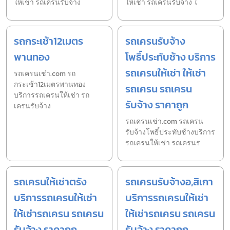
ให้เช่า รถเครนรับจ้าง
ให้เช่า รถเครนรับจ้าง ใ
รถกระเช้า12เมตร
รถเครนรับจ้าง
พานทอง
โพธิ์ประทับช้าง บริการ
รถเครนให้เช่า ให้เช่า
รถเครนเช่า.com รถ
กระเช้า12เมตรพานทอง
รถเครน รถเครน
บริการรถเครนให้เช่า รถ
รับจ้าง ราคาถูก
เครนรับจ้าง
รถเครนเช่า.com รถเครน
รับจ้างโพธิ์ประทับช้างบริการ
รถเครนให้เช่า รถเครนร
รถเครนให้เช่าตรัง
รถเครนรับจ้างอ,สิเกา
บริการรถเครนให้เช่า
บริการรถเครนให้เช่า
ให้เช่ารถเครน รถเครน
ให้เช่ารถเครน รถเครน
รับจ้าง ราคาถูก
รับจ้าง ราคาถูก