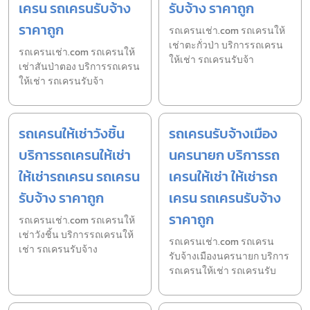
เครน รถเครนรับจ้าง
รับจ้าง ราคาถูก
ราคาถูก
รถเครนเช่า.com รถเครนให้
เช่าตะกั่วป่า บริการรถเครน
รถเครนเช่า.com รถเครนให้
ให้เช่า รถเครนรับจ้า
เช่าสันป่าตอง บริการรถเครน
ให้เช่า รถเครนรับจ้า
รถเครนให้เช่าวังชิ้น
รถเครนรับจ้างเมือง
บริการรถเครนให้เช่า
นครนายก บริการรถ
ให้เช่ารถเครน รถเครน
เครนให้เช่า ให้เช่ารถ
รับจ้าง ราคาถูก
เครน รถเครนรับจ้าง
ราคาถูก
รถเครนเช่า.com รถเครนให้
เช่าวังชิ้น บริการรถเครนให้
รถเครนเช่า.com รถเครน
เช่า รถเครนรับจ้าง
รับจ้างเมืองนครนายก บริการ
รถเครนให้เช่า รถเครนรับ