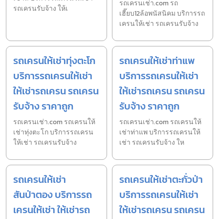
รถเครนเช่า.com รถ
รถเครนรับจ้าง ให้เ
เฮี๊ยบ12ล้อพนัสนิคม บริการรถ
เครนให้เช่า รถเครนรับจ้าง
รถเครนให้เช่าทุ่งตะโก
รถเครนให้เช่าท่าแพ
บริการรถเครนให้เช่า
บริการรถเครนให้เช่า
ให้เช่ารถเครน รถเครน
ให้เช่ารถเครน รถเครน
รับจ้าง ราคาถูก
รับจ้าง ราคาถูก
รถเครนเช่า.com รถเครนให้
รถเครนเช่า.com รถเครนให้
เช่าทุ่งตะโก บริการรถเครน
เช่าท่าแพ บริการรถเครนให้
ให้เช่า รถเครนรับจ้าง
เช่า รถเครนรับจ้าง ให
รถเครนให้เช่า
รถเครนให้เช่าตะกั่วป่า
สันป่าตอง บริการรถ
บริการรถเครนให้เช่า
เครนให้เช่า ให้เช่ารถ
ให้เช่ารถเครน รถเครน