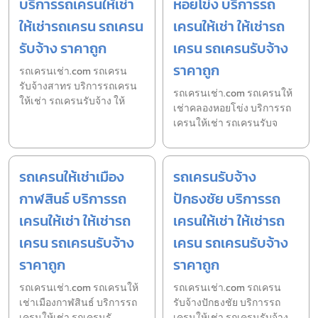
บริการรถเครนให้เช่า
หอยโข่ง บริการรถ
ให้เช่ารถเครน รถเครน
เครนให้เช่า ให้เช่ารถ
รับจ้าง ราคาถูก
เครน รถเครนรับจ้าง
ราคาถูก
รถเครนเช่า.com รถเครน
รับจ้างสาทร บริการรถเครน
รถเครนเช่า.com รถเครนให้
ให้เช่า รถเครนรับจ้าง ให้
เช่าคลองหอยโข่ง บริการรถ
เครนให้เช่า รถเครนรับจ
รถเครนให้เช่าเมือง
รถเครนรับจ้าง
กาฬสินธ์ บริการรถ
ปักธงชัย บริการรถ
เครนให้เช่า ให้เช่ารถ
เครนให้เช่า ให้เช่ารถ
เครน รถเครนรับจ้าง
เครน รถเครนรับจ้าง
ราคาถูก
ราคาถูก
รถเครนเช่า.com รถเครนให้
รถเครนเช่า.com รถเครน
เช่าเมืองกาฬสินธ์ บริการรถ
รับจ้างปักธงชัย บริการรถ
เครนให้เช่า รถเครนรั
เครนให้เช่า รถเครนรับจ้าง