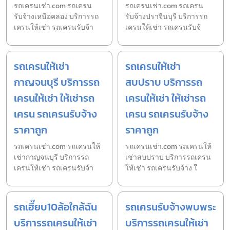
รถเครนเช่า.com รถเครน
รถเครนเช่า.com รถเครน
รับจ้างเหนือคลอง บริการรถ
รับจ้างปราจีนบุรี บริการรถ
เครนให้เช่า รถเครนรับจ้า
เครนให้เช่า รถเครนรับจ้
รถเครนให้เช่า
รถเครนให้เช่า
กาญจนบุรี บริการรถ
สบปราบ บริการรถ
เครนให้เช่า ให้เช่ารถ
เครนให้เช่า ให้เช่ารถ
เครน รถเครนรับจ้าง
เครน รถเครนรับจ้าง
ราคาถูก
ราคาถูก
รถเครนเช่า.com รถเครนให้
รถเครนเช่า.com รถเครนให้
เช่ากาญจนบุรี บริการรถ
เช่าสบปราบ บริการรถเครน
เครนให้เช่า รถเครนรับจ้า
ให้เช่า รถเครนรับจ้าง ใ
รถเฮี๊ยบ10ล้อใกล้ฉัน
รถเครนรับจ้างพบพระ
บริการรถเครนให้เช่า
บริการรถเครนให้เช่า