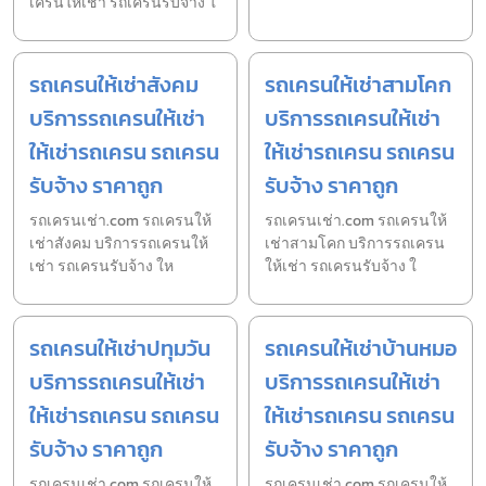
เครนให้เช่า รถเครนรับจ้าง ใ
รถเครนให้เช่าสังคม
รถเครนให้เช่าสามโคก
บริการรถเครนให้เช่า
บริการรถเครนให้เช่า
ให้เช่ารถเครน รถเครน
ให้เช่ารถเครน รถเครน
รับจ้าง ราคาถูก
รับจ้าง ราคาถูก
รถเครนเช่า.com รถเครนให้
รถเครนเช่า.com รถเครนให้
เช่าสังคม บริการรถเครนให้
เช่าสามโคก บริการรถเครน
เช่า รถเครนรับจ้าง ให
ให้เช่า รถเครนรับจ้าง ใ
รถเครนให้เช่าปทุมวัน
รถเครนให้เช่าบ้านหมอ
บริการรถเครนให้เช่า
บริการรถเครนให้เช่า
ให้เช่ารถเครน รถเครน
ให้เช่ารถเครน รถเครน
รับจ้าง ราคาถูก
รับจ้าง ราคาถูก
รถเครนเช่า.com รถเครนให้
รถเครนเช่า.com รถเครนให้