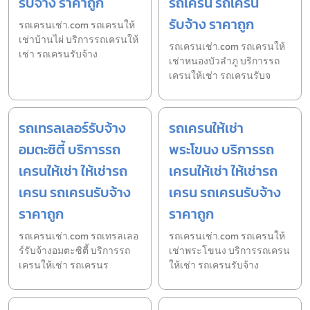
รับจ้าง ราคาถูก
รถเครน รถเครน
รับจ้าง ราคาถูก
รถเครนเช่า.com รถเครนให้
เช่าบ้านไผ่ บริการรถเครนให้
รถเครนเช่า.com รถเครนให้
เช่า รถเครนรับจ้าง
เช่าหนองบัวลำภู บริการรถ
เครนให้เช่า รถเครนรับจ
รถเทรลเลอร์รับจ้าง
รถเครนให้เช่า
อมตะซิตี้ บริการรถ
พระโขนง บริการรถ
เครนให้เช่า ให้เช่ารถ
เครนให้เช่า ให้เช่ารถ
เครน รถเครนรับจ้าง
เครน รถเครนรับจ้าง
ราคาถูก
ราคาถูก
รถเครนเช่า.com รถเทรลเลอ
รถเครนเช่า.com รถเครนให้
ร์รับจ้างอมตะซิตี้ บริการรถ
เช่าพระโขนง บริการรถเครน
เครนให้เช่า รถเครนร
ให้เช่า รถเครนรับจ้าง