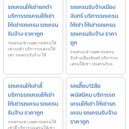
รถเครนให้เช่าแกดำ
รถเครนรับจ้างเมือง
บริการรถเครนให้เช่า
จันทร์ บริการรถเครน
ให้เช่ารถเครน รถเครน
ให้เช่า ให้เช่ารถเครน
รับจ้าง ราคาถูก
รถเครนรับจ้าง ราคา
ถูก
รถเครนเช่า.com รถเครนให้
เช่าแกดำ บริการรถเครนให้
รถเครนเช่า.com รถเครน
เช่า รถเครนรับจ้าง ให้
รับจ้างเมืองจันทร์ บริการรถ
เครนให้เช่า รถเครนรับจ
รถเครนให้เช่าลี้
รถเฮี๊ยบ12ล้อ
บริการรถเครนให้เช่า
พนัสนิคม บริการรถ
ให้เช่ารถเครน รถเครน
เครนให้เช่า ให้เช่ารถ
รับจ้าง ราคาถูก
เครน รถเครนรับจ้าง
ราคาถูก
รถเครนเช่า.com รถเครนให้
เช่าลี้ บริการรถเครนให้เช่า