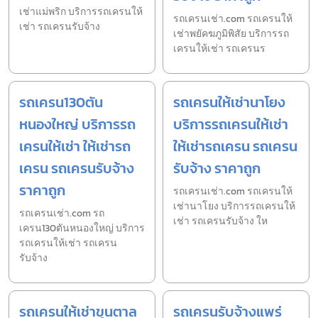
เช่าแม่พริก บริการรถเครนให้
รถเครนเช่า.com รถเครนให้
เช่า รถเครนรับจ้าง
เช่าพยัคฆภูมิพิสัย บริการรถ
เครนให้เช่า รถเครนร
รถเครน130ตัน
รถเครนให้เช่านาโยง
หนองใหญ่ บริการรถ
บริการรถเครนให้เช่า
เครนให้เช่า ให้เช่ารถ
ให้เช่ารถเครน รถเครน
เครน รถเครนรับจ้าง
รับจ้าง ราคาถูก
ราคาถูก
รถเครนเช่า.com รถเครนให้
เช่านาโยง บริการรถเครนให้
รถเครนเช่า.com รถ
เช่า รถเครนรับจ้าง ให
เครน130ตันหนองใหญ่ บริการ
รถเครนให้เช่า รถเครน
รับจ้าง
รถเครนให้เช่าขุนตาล
รถเครนรับจ้างแพร่