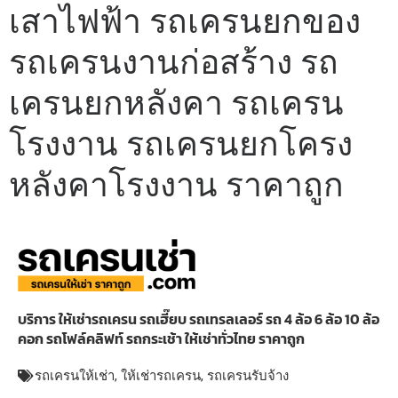
เสาไฟฟ้า รถเครนยกของ
รถเครนงานก่อสร้าง รถ
เครนยกหลังคา รถเครน
โรงงาน รถเครนยกโครง
หลังคาโรงงาน ราคาถูก
บริการ ให้เช่ารถเครน รถเฮี๊ยบ รถเทรลเลอร์ รถ 4 ล้อ 6 ล้อ 10 ล้อ
คอก รถโฟล์คลิฟท์ รถกระเช้า ให้เช่าทั่วไทย ราคาถูก
รถเครนให้เช่า
,
ให้เช่ารถเครน
,
รถเครนรับจ้าง