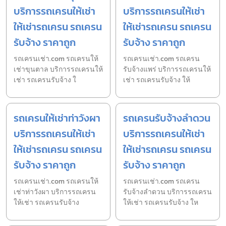
บริการรถเครนให้เช่า
บริการรถเครนให้เช่า
ให้เช่ารถเครน รถเครน
ให้เช่ารถเครน รถเครน
รับจ้าง ราคาถูก
รับจ้าง ราคาถูก
รถเครนเช่า.com รถเครนให้
รถเครนเช่า.com รถเครน
เช่าขุนตาล บริการรถเครนให้
รับจ้างแพร่ บริการรถเครนให้
เช่า รถเครนรับจ้าง ใ
เช่า รถเครนรับจ้าง ให้
รถเครนให้เช่าท่าวังผา
รถเครนรับจ้างลำดวน
บริการรถเครนให้เช่า
บริการรถเครนให้เช่า
ให้เช่ารถเครน รถเครน
ให้เช่ารถเครน รถเครน
รับจ้าง ราคาถูก
รับจ้าง ราคาถูก
รถเครนเช่า.com รถเครนให้
รถเครนเช่า.com รถเครน
เช่าท่าวังผา บริการรถเครน
รับจ้างลำดวน บริการรถเครน
ให้เช่า รถเครนรับจ้าง
ให้เช่า รถเครนรับจ้าง ให