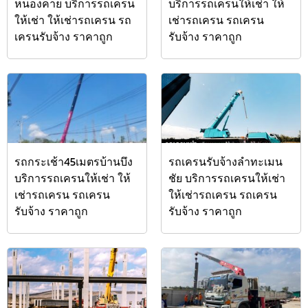
หนองคาย บริการรถเครน
บริการรถเครนให้เช่า ให้
ให้เช่า ให้เช่ารถเครน รถ
เช่ารถเครน รถเครน
เครนรับจ้าง ราคาถูก
รับจ้าง ราคาถูก
รถกระเช้า45เมตรบ้านบึง
รถเครนรับจ้างลำทะเมน
บริการรถเครนให้เช่า ให้
ชัย บริการรถเครนให้เช่า
เช่ารถเครน รถเครน
ให้เช่ารถเครน รถเครน
รับจ้าง ราคาถูก
รับจ้าง ราคาถูก