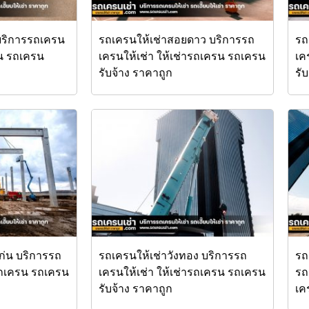
บริการรถเครน
รถเครนให้เช่าสอยดาว บริการรถ
รถ
รน รถเครน
เครนให้เช่า ให้เช่ารถเครน รถเครน
เค
รับจ้าง ราคาถูก
รั
ก่น บริการรถ
รถเครนให้เช่าวังทอง บริการรถ
รถ
ารถเครน รถเครน
เครนให้เช่า ให้เช่ารถเครน รถเครน
รถ
รับจ้าง ราคาถูก
เค