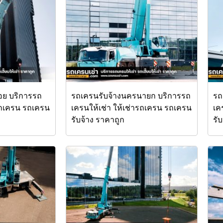
อย บริการรถ
รถเครนรับจ้างนครนายก บริการรถ
รถ
ารถเครน รถเครน
เครนให้เช่า ให้เช่ารถเครน รถเครน
เค
รับจ้าง ราคาถูก
รั