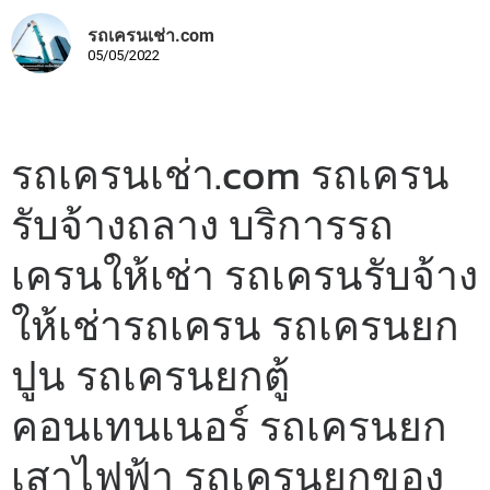
รถเครนเช่า.com
05/05/2022
รถเครนเช่า.com รถเครน
รับจ้างถลาง บริการรถ
เครนให้เช่า รถเครนรับจ้าง
ให้เช่ารถเครน รถเครนยก
ปูน รถเครนยกตู้
คอนเทนเนอร์ รถเครนยก
เสาไฟฟ้า รถเครนยกของ