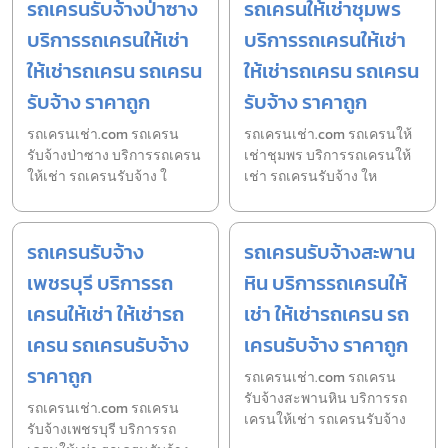
รถเครนรับจ้างป่าซาง
รถเครนให้เช่าชุมพร
บริการรถเครนให้เช่า
บริการรถเครนให้เช่า
ให้เช่ารถเครน รถเครน
ให้เช่ารถเครน รถเครน
รับจ้าง ราคาถูก
รับจ้าง ราคาถูก
รถเครนเช่า.com รถเครน
รถเครนเช่า.com รถเครนให้
รับจ้างป่าซาง บริการรถเครน
เช่าชุมพร บริการรถเครนให้
ให้เช่า รถเครนรับจ้าง ใ
เช่า รถเครนรับจ้าง ให
รถเครนรับจ้าง
รถเครนรับจ้างสะพาน
เพชรบุรี บริการรถ
หิน บริการรถเครนให้
เครนให้เช่า ให้เช่ารถ
เช่า ให้เช่ารถเครน รถ
เครน รถเครนรับจ้าง
เครนรับจ้าง ราคาถูก
ราคาถูก
รถเครนเช่า.com รถเครน
รับจ้างสะพานหิน บริการรถ
รถเครนเช่า.com รถเครน
เครนให้เช่า รถเครนรับจ้าง
รับจ้างเพชรบุรี บริการรถ