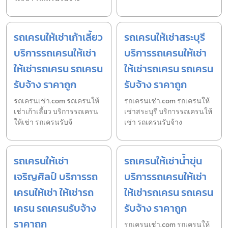
รถเครนให้เช่าเก้าเลี้ยว
รถเครนให้เช่าสระบุรี
บริการรถเครนให้เช่า
บริการรถเครนให้เช่า
ให้เช่ารถเครน รถเครน
ให้เช่ารถเครน รถเครน
รับจ้าง ราคาถูก
รับจ้าง ราคาถูก
รถเครนเช่า.com รถเครนให้
รถเครนเช่า.com รถเครนให้
เช่าเก้าเลี้ยว บริการรถเครน
เช่าสระบุรี บริการรถเครนให้
ให้เช่า รถเครนรับจ้
เช่า รถเครนรับจ้าง
รถเครนให้เช่า
รถเครนให้เช่าน้ำขุ่น
เจริญศิลป์ บริการรถ
บริการรถเครนให้เช่า
เครนให้เช่า ให้เช่ารถ
ให้เช่ารถเครน รถเครน
เครน รถเครนรับจ้าง
รับจ้าง ราคาถูก
ราคาถูก
รถเครนเช่า.com รถเครนให้