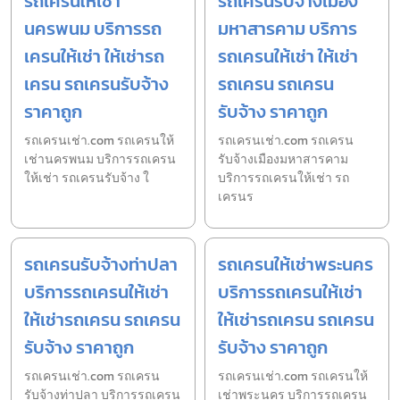
รถเครนให้เช่า
รถเครนรับจ้างเมือง
นครพนม บริการรถ
มหาสารคาม บริการ
เครนให้เช่า ให้เช่ารถ
รถเครนให้เช่า ให้เช่า
เครน รถเครนรับจ้าง
รถเครน รถเครน
ราคาถูก
รับจ้าง ราคาถูก
รถเครนเช่า.com รถเครนให้
รถเครนเช่า.com รถเครน
เช่านครพนม บริการรถเครน
รับจ้างเมืองมหาสารคาม
ให้เช่า รถเครนรับจ้าง ใ
บริการรถเครนให้เช่า รถ
เครนร
รถเครนรับจ้างท่าปลา
รถเครนให้เช่าพระนคร
บริการรถเครนให้เช่า
บริการรถเครนให้เช่า
ให้เช่ารถเครน รถเครน
ให้เช่ารถเครน รถเครน
รับจ้าง ราคาถูก
รับจ้าง ราคาถูก
รถเครนเช่า.com รถเครน
รถเครนเช่า.com รถเครนให้
รับจ้างท่าปลา บริการรถเครน
เช่าพระนคร บริการรถเครน