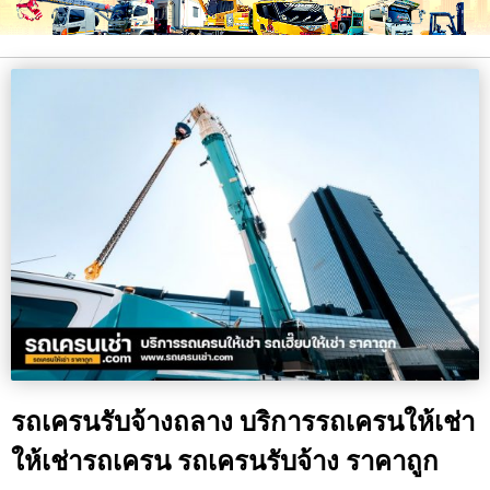
รถเครนรับจ้างถลาง บริการรถเครนให้เช่า
ให้เช่ารถเครน รถเครนรับจ้าง ราคาถูก