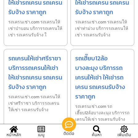
ให้เช่ารถเครน รถเครน
ให้เช่ารถเครน รถเครน
รับจ้าง ราคาถูก
รับจ้าง ราคาถูก
รถเครนเช่า.com รถเครนให้
รถเครนเช่า.com รถเครนให้
เช่าป่าบอน บริการรถเครนให้
เช่าท่าม่วง บริการรถเครนให้
เช่า รถเครนรับจ้าง ใ
เช่า รถเครนรับจ้าง
รถเครนให้เช่าศรีราชา
รถเฮี๊ยบ12ล้อ
บริการรถเครนให้เช่า
บางละมุง บริการรถ
ให้เช่ารถเครน รถเครน
เครนให้เช่า ให้เช่ารถ
รับจ้าง ราคาถูก
เครน รถเครนรับจ้าง
ราคาถูก
รถเครนเช่า.com รถเครนให้
เช่าศรีราชา บริการรถเครน
รถเครนเช่า.com รถ
ให้เช่า รถเครนรับจ้าง
เฮี๊ยบ12ล้อบางละมุง บริการรถ
เครนให้เช่า รถเครนรับจ้าง
ติดต่อ
หน้าหลัก
เมนู
ค้นหา
เพิ่มเติม