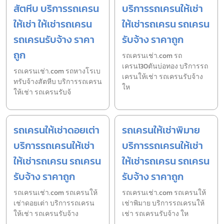
สัตหีบ บริการรถเครน
บริการรถเครนให้เช่า
ให้เช่า ให้เช่ารถเครน
ให้เช่ารถเครน รถเครน
รถเครนรับจ้าง ราคา
รับจ้าง ราคาถูก
ถูก
รถเครนเช่า.com รถ
เครน130ตันบ่อทอง บริการรถ
รถเครนเช่า.com รถหางโรเบ
เครนให้เช่า รถเครนรับจ้าง
ทรับจ้างสัตหีบ บริการรถเครน
ให
ให้เช่า รถเครนรับจ้
รถเครนให้เช่าดอยเต่า
รถเครนให้เช่าพิมาย
บริการรถเครนให้เช่า
บริการรถเครนให้เช่า
ให้เช่ารถเครน รถเครน
ให้เช่ารถเครน รถเครน
รับจ้าง ราคาถูก
รับจ้าง ราคาถูก
รถเครนเช่า.com รถเครนให้
รถเครนเช่า.com รถเครนให้
เช่าดอยเต่า บริการรถเครน
เช่าพิมาย บริการรถเครนให้
ให้เช่า รถเครนรับจ้าง
เช่า รถเครนรับจ้าง ให