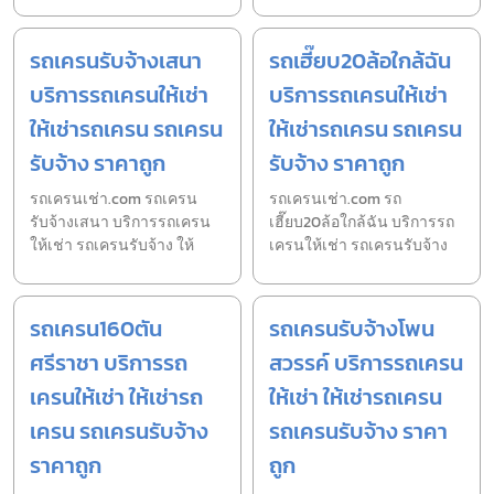
รถเครนรับจ้างเสนา
รถเฮี๊ยบ20ล้อใกล้ฉัน
บริการรถเครนให้เช่า
บริการรถเครนให้เช่า
ให้เช่ารถเครน รถเครน
ให้เช่ารถเครน รถเครน
รับจ้าง ราคาถูก
รับจ้าง ราคาถูก
รถเครนเช่า.com รถเครน
รถเครนเช่า.com รถ
รับจ้างเสนา บริการรถเครน
เฮี๊ยบ20ล้อใกล้ฉัน บริการรถ
ให้เช่า รถเครนรับจ้าง ให้
เครนให้เช่า รถเครนรับจ้าง
รถเครน160ตัน
รถเครนรับจ้างโพน
ศรีราชา บริการรถ
สวรรค์ บริการรถเครน
เครนให้เช่า ให้เช่ารถ
ให้เช่า ให้เช่ารถเครน
เครน รถเครนรับจ้าง
รถเครนรับจ้าง ราคา
ราคาถูก
ถูก