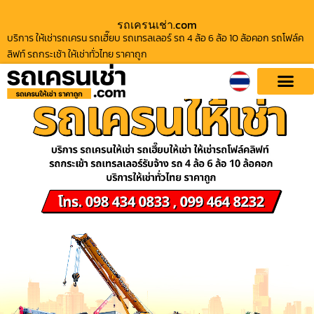
รถเครนเช่า.com
บริการ ให้เช่ารถเครน รถเฮี๊ยบ รถเทรลเลอร์ รถ 4 ล้อ 6 ล้อ 10 ล้อคอก รถโฟล์ค
ลิฟท์ รถกระเช้า ให้เช่าทั่วไทย ราคาถูก