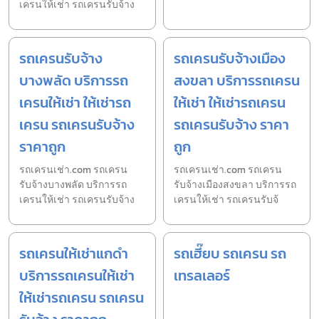
เครนให้เช่า รถเครนรับจ้าง
รถเครนรับจ้าง
รถเครนรับจ้างเมือง
บางพลัด บริการรถ
สงขลา บริการรถเครน
เครนให้เช่า ให้เช่ารถ
ให้เช่า ให้เช่ารถเครน
เครน รถเครนรับจ้าง
รถเครนรับจ้าง ราคา
ราคาถูก
ถูก
รถเครนเช่า.com รถเครน
รถเครนเช่า.com รถเครน
รับจ้างบางพลัด บริการรถ
รับจ้างเมืองสงขลา บริการรถ
เครนให้เช่า รถเครนรับจ้าง
เครนให้เช่า รถเครนรับจ้
รถเครนให้เช่าแกดำ
รถเฮี๊ยบ รถเครน รถ
บริการรถเครนให้เช่า
เทรลเลอร์
ให้เช่ารถเครน รถเครน