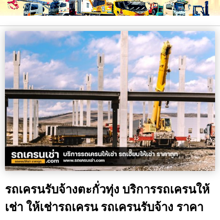
รถเครนรับจ้างตะกั่วทุ่ง บริการรถเครนให้
เช่า ให้เช่ารถเครน รถเครนรับจ้าง ราคา