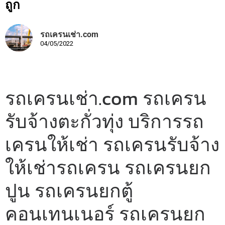
ถูก
รถเครนเช่า.com
04/05/2022
รถเครนเช่า.com รถเครน
รับจ้างตะกั่วทุ่ง บริการรถ
เครนให้เช่า รถเครนรับจ้าง
ให้เช่ารถเครน รถเครนยก
ปูน รถเครนยกตู้
คอนเทนเนอร์ รถเครนยก