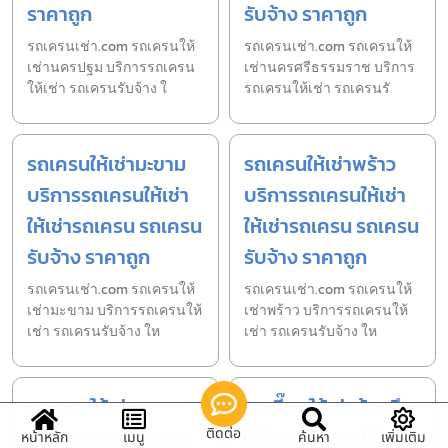
ราคาถูก
รับจ้าง ราคาถูก
รถเครนเช่า.com รถเครนให้
รถเครนเช่า.com รถเครนให้
เช่านครปฐม บริการรถเครน
เช่านครศรีธรรมราช บริการ
ให้เช่า รถเครนรับจ้าง ใ
รถเครนให้เช่า รถเครนรั
รถเครนให้เช่ามะขาม
รถเครนให้เช่าพร้าว
บริการรถเครนให้เช่า
บริการรถเครนให้เช่า
ให้เช่ารถเครน รถเครน
ให้เช่ารถเครน รถเครน
รับจ้าง ราคาถูก
รับจ้าง ราคาถูก
รถเครนเช่า.com รถเครนให้
รถเครนเช่า.com รถเครนให้
เช่ามะขาม บริการรถเครนให้
เช่าพร้าว บริการรถเครนให้
เช่า รถเครนรับจ้าง ให
เช่า รถเครนรับจ้าง ให
รถเครนให้เช่า
รถเฮี๊ยบให้เช่าบ้านบึง
ปลวกแดง บริการรถ
บริการรถเครนให้เช่า
ติดต่อ
หน้าหลัก
เมนู
ค้นหา
เพิ่มเติม