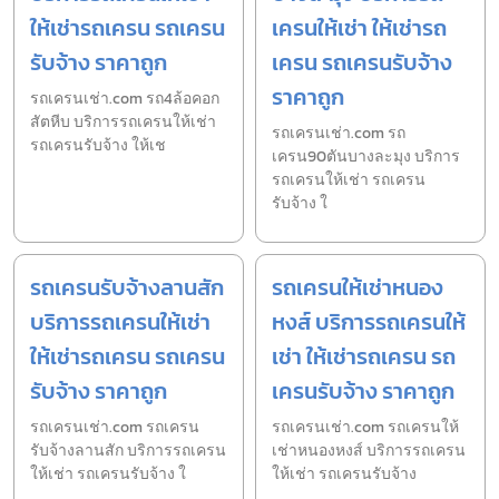
ให้เช่ารถเครน รถเครน
เครนให้เช่า ให้เช่ารถ
รับจ้าง ราคาถูก
เครน รถเครนรับจ้าง
ราคาถูก
รถเครนเช่า.com รถ4ล้อคอก
สัตหีบ บริการรถเครนให้เช่า
รถเครนเช่า.com รถ
รถเครนรับจ้าง ให้เช
เครน90ตันบางละมุง บริการ
รถเครนให้เช่า รถเครน
รับจ้าง ใ
รถเครนรับจ้างลานสัก
รถเครนให้เช่าหนอง
บริการรถเครนให้เช่า
หงส์ บริการรถเครนให้
ให้เช่ารถเครน รถเครน
เช่า ให้เช่ารถเครน รถ
รับจ้าง ราคาถูก
เครนรับจ้าง ราคาถูก
รถเครนเช่า.com รถเครน
รถเครนเช่า.com รถเครนให้
รับจ้างลานสัก บริการรถเครน
เช่าหนองหงส์ บริการรถเครน
ให้เช่า รถเครนรับจ้าง ใ
ให้เช่า รถเครนรับจ้าง