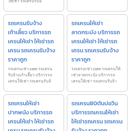
ให้เช่า รถเครนรับจ
รถเครนรับจ้าง
รถเครนให้เช่า
เก้าเลี้ยว บริการรถ
ลาดกระบัง บริการรถ
เครนให้เช่า ให้เช่ารถ
เครนให้เช่า ให้เช่ารถ
เครน รถเครนรับจ้าง
เครน รถเครนรับจ้าง
ราคาถูก
ราคาถูก
รถเครนเช่า.com รถเครน
รถเครนเช่า.com รถเครนให้
รับจ้างเก้าเลี้ยว บริการรถ
เช่าลาดกระบัง บริการรถ
เครนให้เช่า รถเครนรับจ้
เครนให้เช่า รถเครนรับจ้า
รถเครนให้เช่า
รถเครน80ตันบ่อวิน
ปากพนัง บริการรถ
บริการรถเครนให้เช่า
เครนให้เช่า ให้เช่ารถ
ให้เช่ารถเครน รถเครน
เครน รถเครนรับจ้าง
รับจ้าง ราคาถูก