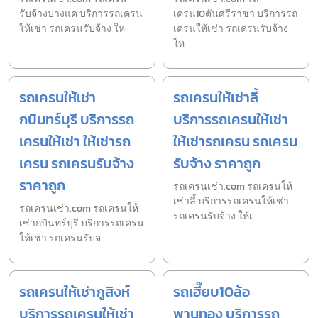
รับจ้างบางแค บริการรถเครน
เครน10ตันศรีราชา บริการรถ
ให้เช่า รถเครนรับจ้าง ให
เครนให้เช่า รถเครนรับจ้าง
ให
รถเครนให้เช่า
รถเครนให้เช่าลี้
กบินทร์บุรี บริการรถ
บริการรถเครนให้เช่า
เครนให้เช่า ให้เช่ารถ
ให้เช่ารถเครน รถเครน
เครน รถเครนรับจ้าง
รับจ้าง ราคาถูก
ราคาถูก
รถเครนเช่า.com รถเครนให้
เช่าลี้ บริการรถเครนให้เช่า
รถเครนเช่า.com รถเครนให้
รถเครนรับจ้าง ให้เ
เช่ากบินทร์บุรี บริการรถเครน
ให้เช่า รถเครนรับจ
รถเครนให้เช่าภูสิงห์
รถเฮี๊ยบ10ล้อ
บริการรถเครนให้เช่า
พานทอง บริการรถ