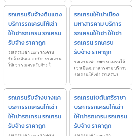
รถเครนรับจ้างดินแดง
รถเครนให้เช่าเมือง
บริการรถเครนให้เช่า
มหาสารคาม บริการ
ให้เช่ารถเครน รถเครน
รถเครนให้เช่า ให้เช่า
รับจ้าง ราคาถูก
รถเครน รถเครน
รับจ้าง ราคาถูก
รถเครนเช่า.com รถเครน
รับจ้างดินแดง บริการรถเครน
รถเครนเช่า.com รถเครนให้
ให้เช่า รถเครนรับจ้าง ใ
เช่าเมืองมหาสารคาม บริการ
รถเครนให้เช่า รถเครนร
รถเครนรับจ้างบางแค
รถเครน10ตันศรีราชา
บริการรถเครนให้เช่า
บริการรถเครนให้เช่า
ให้เช่ารถเครน รถเครน
ให้เช่ารถเครน รถเครน
รับจ้าง ราคาถูก
รับจ้าง ราคาถูก
รถเครนเช่า.com รถเครน
รถเครนเช่า.com รถ