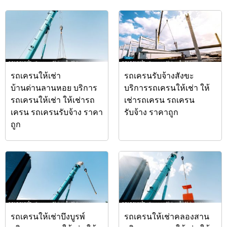
รถเครนให้เช่า
รถเครนรับจ้างสังขะ
บ้านด่านลานหอย บริการ
บริการรถเครนให้เช่า ให้
รถเครนให้เช่า ให้เช่ารถ
เช่ารถเครน รถเครน
เครน รถเครนรับจ้าง ราคา
รับจ้าง ราคาถูก
ถูก
รถเครนให้เช่าบึงบูรพ์
รถเครนให้เช่าคลองสาน