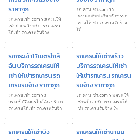
ราคาถูก
รถเครนเช่า.com รถ
เครน80ตันบ่อวิน บริการรถ
รถเครนเช่า.com รถเครนให้
เครนให้เช่า รถเครนรับจ้าง
เช่าปากพนัง บริการรถเครน
ให้
ให้เช่า รถเครนรับจ้าง
รถกระเช้า17เมตรใกล้
รถเครนให้เช่าพร้าว
ฉัน บริการรถเครนให้
บริการรถเครนให้เช่า
เช่า ให้เช่ารถเครน รถ
ให้เช่ารถเครน รถเครน
เครนรับจ้าง ราคาถูก
รับจ้าง ราคาถูก
รถเครนเช่า.com รถ
รถเครนเช่า.com รถเครนให้
กระเช้า17เมตรใกล้ฉัน บริการ
เช่าพร้าว บริการรถเครนให้
รถเครนให้เช่า รถเครนรับจ้า
เช่า รถเครนรับจ้าง ให
รถเครนให้เช่าบึง
รถเครนให้เช่านามน