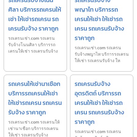
ศิลา บริการรถเครนให้
พญาไท บริการรถ
เช่า ให้เช่ารถเครน รถ
เครนให้เช่า ให้เช่ารถ
เครนรับจ้าง ราคาถูก
เครน รถเครนรับจ้าง
ราคาถูก
รถเครนเช่า.com รถเครน
รับจ้างโนนศิลา บริการรถ
รถเครนเช่า.com รถเครน
เครนให้เช่า รถเครนรับจ้าง
รับจ้างพญาไท บริการรถเครน
ให้เช่า รถเครนรับจ้าง ให
รถเครนให้เช่านาเชือก
รถเครนรับจ้าง
บริการรถเครนให้เช่า
อุตรดิตถ์ บริการรถ
ให้เช่ารถเครน รถเครน
เครนให้เช่า ให้เช่ารถ
รับจ้าง ราคาถูก
เครน รถเครนรับจ้าง
ราคาถูก
รถเครนเช่า.com รถเครนให้
เช่านาเชือก บริการรถเครน
รถเครนเช่า.com รถเครน
ให้เช่า รถเครนรับจ้าง