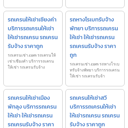
รถเครนให้เช่าเชียงคำ
รถหางโรเบทรับจ้าง
บริการรถเครนให้เช่า
พัทยา บริการรถเครน
ให้เช่ารถเครน รถเครน
ให้เช่า ให้เช่ารถเครน
รับจ้าง ราคาถูก
รถเครนรับจ้าง ราคา
ถูก
รถเครนเช่า.com รถเครนให้
เช่าเชียงคำ บริการรถเครน
รถเครนเช่า.com รถหางโรเบ
ให้เช่า รถเครนรับจ้าง
ทรับจ้างพัทยา บริการรถเครน
ให้เช่า รถเครนรับจ้า
รถเครนให้เช่าเมือง
รถเครนให้เช่าสวี
พัทลุง บริการรถเครน
บริการรถเครนให้เช่า
ให้เช่า ให้เช่ารถเครน
ให้เช่ารถเครน รถเครน
รถเครนรับจ้าง ราคา
รับจ้าง ราคาถูก