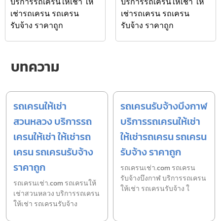
บริการรถเครนให้เช่า ให้
บริการรถเครนให้เช่า ให้
เช่ารถเครน รถเครน
เช่ารถเครน รถเครน
รับจ้าง ราคาถูก
รับจ้าง ราคาถูก
บทความ
รถเครนให้เช่า
รถเครนรับจ้างบึงกาฬ
สวนหลวง บริการรถ
บริการรถเครนให้เช่า
เครนให้เช่า ให้เช่ารถ
ให้เช่ารถเครน รถเครน
เครน รถเครนรับจ้าง
รับจ้าง ราคาถูก
ราคาถูก
รถเครนเช่า.com รถเครน
รับจ้างบึงกาฬ บริการรถเครน
รถเครนเช่า.com รถเครนให้
ให้เช่า รถเครนรับจ้าง ใ
เช่าสวนหลวง บริการรถเครน
ให้เช่า รถเครนรับจ้าง