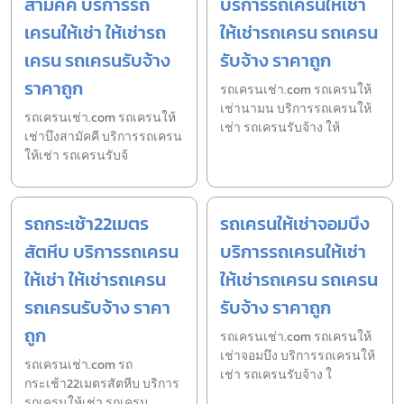
สามัคคี บริการรถ
บริการรถเครนให้เช่า
เครนให้เช่า ให้เช่ารถ
ให้เช่ารถเครน รถเครน
เครน รถเครนรับจ้าง
รับจ้าง ราคาถูก
ราคาถูก
รถเครนเช่า.com รถเครนให้
เช่านามน บริการรถเครนให้
รถเครนเช่า.com รถเครนให้
เช่า รถเครนรับจ้าง ให้
เช่าบึงสามัคคี บริการรถเครน
ให้เช่า รถเครนรับจ้
รถกระเช้า22เมตร
รถเครนให้เช่าจอมบึง
สัตหีบ บริการรถเครน
บริการรถเครนให้เช่า
ให้เช่า ให้เช่ารถเครน
ให้เช่ารถเครน รถเครน
รถเครนรับจ้าง ราคา
รับจ้าง ราคาถูก
ถูก
รถเครนเช่า.com รถเครนให้
เช่าจอมบึง บริการรถเครนให้
รถเครนเช่า.com รถ
เช่า รถเครนรับจ้าง ใ
กระเช้า22เมตรสัตหีบ บริการ
รถเครนให้เช่า รถเครน