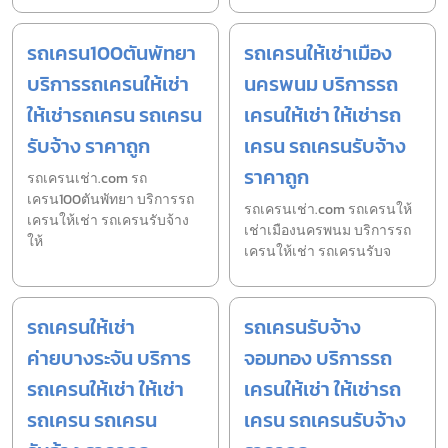
รถเครน100ตันพัทยา
รถเครนให้เช่าเมือง
บริการรถเครนให้เช่า
นครพนม บริการรถ
ให้เช่ารถเครน รถเครน
เครนให้เช่า ให้เช่ารถ
รับจ้าง ราคาถูก
เครน รถเครนรับจ้าง
ราคาถูก
รถเครนเช่า.com รถ
เครน100ตันพัทยา บริการรถ
รถเครนเช่า.com รถเครนให้
เครนให้เช่า รถเครนรับจ้าง
เช่าเมืองนครพนม บริการรถ
ให้
เครนให้เช่า รถเครนรับจ
รถเครนให้เช่า
รถเครนรับจ้าง
ค่ายบางระจัน บริการ
จอมทอง บริการรถ
รถเครนให้เช่า ให้เช่า
เครนให้เช่า ให้เช่ารถ
รถเครน รถเครน
เครน รถเครนรับจ้าง