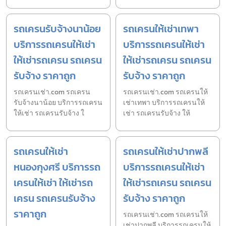
รถเครนรับจ้างนาน้อย
รถเครนให้เช่าเทพา
บริการรถเครนให้เช่า
บริการรถเครนให้เช่า
ให้เช่ารถเครน รถเครน
ให้เช่ารถเครน รถเครน
รับจ้าง ราคาถูก
รับจ้าง ราคาถูก
รถเครนเช่า.com รถเครน
รถเครนเช่า.com รถเครนให้
รับจ้างนาน้อย บริการรถเครน
เช่าเทพา บริการรถเครนให้
ให้เช่า รถเครนรับจ้าง ใ
เช่า รถเครนรับจ้าง ให้
รถเครนให้เช่า
รถเครนให้เช่าปากพลี
หนองกุงศรี บริการรถ
บริการรถเครนให้เช่า
เครนให้เช่า ให้เช่ารถ
ให้เช่ารถเครน รถเครน
เครน รถเครนรับจ้าง
รับจ้าง ราคาถูก
ราคาถูก
รถเครนเช่า.com รถเครนให้
เช่าปากพลี บริการรถเครนให้