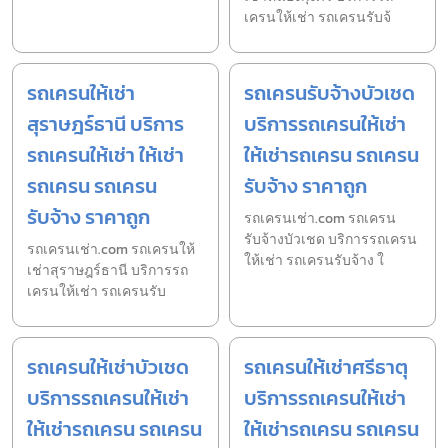
เครนให้เช่า รถเครนรับจ้
รถเครนให้เช่า
รถเครนรับจ้างบัวเชด
สุราษฎร์ธานี บริการ
บริการรถเครนให้เช่า
รถเครนให้เช่า ให้เช่า
ให้เช่ารถเครน รถเครน
รถเครน รถเครน
รับจ้าง ราคาถูก
รับจ้าง ราคาถูก
รถเครนเช่า.com รถเครน
รับจ้างบัวเชด บริการรถเครน
รถเครนเช่า.com รถเครนให้
ให้เช่า รถเครนรับจ้าง ใ
เช่าสุราษฎร์ธานี บริการรถ
เครนให้เช่า รถเครนรับ
รถเครนให้เช่าบัวเชด
รถเครนให้เช่าศรีธาตุ
บริการรถเครนให้เช่า
บริการรถเครนให้เช่า
ให้เช่ารถเครน รถเครน
ให้เช่ารถเครน รถเครน