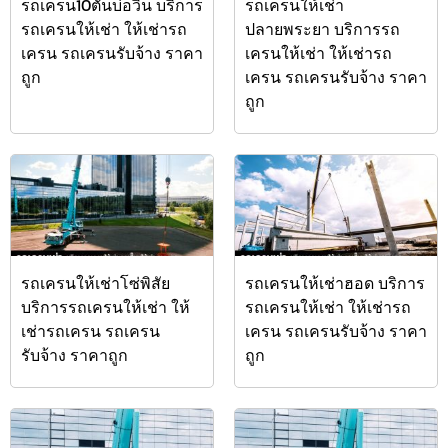
รถเครน10ตันบ่อวิน บริการ
รถเครนให้เช่า
รถเครนให้เช่า ให้เช่ารถ
ปลายพระยา บริการรถ
เครน รถเครนรับจ้าง ราคา
เครนให้เช่า ให้เช่ารถ
ถูก
เครน รถเครนรับจ้าง ราคา
ถูก
รถเครนให้เช่าโซ่พิสัย
รถเครนให้เช่าฮอด บริการ
บริการรถเครนให้เช่า ให้
รถเครนให้เช่า ให้เช่ารถ
เช่ารถเครน รถเครน
เครน รถเครนรับจ้าง ราคา
รับจ้าง ราคาถูก
ถูก