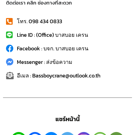
ติดต่อเรา คลิก ช่องทางที่สะดวก
โทร. 098 434 0833
Line ID : (Office) บาสบอย เครน
Facebook : บจก. บาสบอย เครน
Messenger : ส่งข้อความ
อีเมล : Bassboycrane@outlook.co.th
แชร์หน้านี้