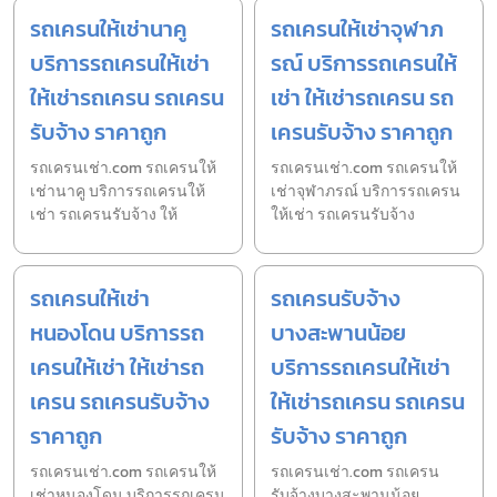
รถเครนให้เช่านาคู
รถเครนให้เช่าจุฬาภ
บริการรถเครนให้เช่า
รณ์ บริการรถเครนให้
ให้เช่ารถเครน รถเครน
เช่า ให้เช่ารถเครน รถ
รับจ้าง ราคาถูก
เครนรับจ้าง ราคาถูก
รถเครนเช่า.com รถเครนให้
รถเครนเช่า.com รถเครนให้
เช่านาคู บริการรถเครนให้
เช่าจุฬาภรณ์ บริการรถเครน
เช่า รถเครนรับจ้าง ให้
ให้เช่า รถเครนรับจ้าง
รถเครนให้เช่า
รถเครนรับจ้าง
หนองโดน บริการรถ
บางสะพานน้อย
เครนให้เช่า ให้เช่ารถ
บริการรถเครนให้เช่า
เครน รถเครนรับจ้าง
ให้เช่ารถเครน รถเครน
ราคาถูก
รับจ้าง ราคาถูก
รถเครนเช่า.com รถเครนให้
รถเครนเช่า.com รถเครน
เช่าหนองโดน บริการรถเครน
รับจ้างบางสะพานน้อย