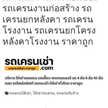
รถเครนงานก่อสร้าง รถ
เครนยกหลังคา รถเครน
โรงงาน รถเครนยกโครง
หลังคาโรงงาน ราคาถูก
บริการ ให้เช่ารถเครน รถเฮี๊ยบ รถเทรลเลอร์ รถ 4 ล้อ 6 ล้อ 10 ล้อ
คอก รถโฟล์คลิฟท์ รถกระเช้า ให้เช่าทั่วไทย ราคาถูก
รถเครนให้เช่า
,
ให้เช่ารถเครน
,
รถเครนรับจ้าง