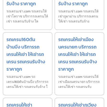
รับจ้าง ราคาถูก
รับจ้าง ราคาถูก
รถเครนเช่า.com รถเครนให้
รถเครนเช่า.com รถเครนให้
เช่าโคราช บริการรถเครนให้
เช่าภูผาม่าน บริการรถเครน
เช่า รถเครนรับจ้าง ให
ให้เช่า รถเครนรับจ้าง
รถเครน160ตัน
รถเครนให้เช่าเมือง
บ้านบึง บริการรถ
นครนายก บริการรถ
เครนให้เช่า ให้เช่ารถ
เครนให้เช่า ให้เช่ารถ
เครน รถเครนรับจ้าง
เครน รถเครนรับจ้าง
ราคาถูก
ราคาถูก
รถเครนเช่า.com รถ
รถเครนเช่า.com รถเครนให้
เครน160ตันบ้านบึง บริการรถ
เช่าเมืองนครนายก บริการรถ
เครนให้เช่า รถเครนรับจ้าง ใ
เครนให้เช่า รถเครนรับ
รถเครนให้เช่า
รถเครนให้เช่าภูเวียง