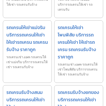
ให้เช่า รถเครนรับจ้าง
บริการรถเครนให้เช่า รถ
เครนรับ
รถเครนให้เช่าแม่จริม
รถเครนให้เช่า
บริการรถเครนให้เช่า
โพนพิสัย บริการรถ
ให้เช่ารถเครน รถเครน
เครนให้เช่า ให้เช่ารถ
รับจ้าง ราคาถูก
เครน รถเครนรับจ้าง
ราคาถูก
รถเครนเช่า.com รถเครนให้
เช่าแม่จริม บริการรถเครนให้
รถเครนเช่า.com รถเครนให้
เช่า รถเครนรับจ้าง
เช่าโพนพิสัย บริการรถเครน
ให้เช่า รถเครนรับจ้าง
รถเครนรับจ้างสนม
รถเครนรับจ้างยกของ
บริการรถเครนให้เช่า
บริการรถเครนให้เช่า