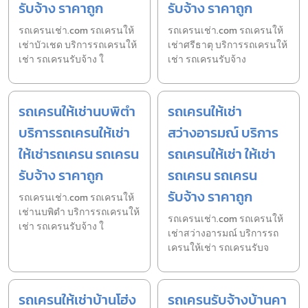
รับจ้าง ราคาถูก
รับจ้าง ราคาถูก
รถเครนเช่า.com รถเครนให้
รถเครนเช่า.com รถเครนให้
เช่าบัวเชด บริการรถเครนให้
เช่าศรีธาตุ บริการรถเครนให้
เช่า รถเครนรับจ้าง ใ
เช่า รถเครนรับจ้าง
รถเครนให้เช่านบพิตำ
รถเครนให้เช่า
บริการรถเครนให้เช่า
สว่างอารมณ์ บริการ
ให้เช่ารถเครน รถเครน
รถเครนให้เช่า ให้เช่า
รับจ้าง ราคาถูก
รถเครน รถเครน
รับจ้าง ราคาถูก
รถเครนเช่า.com รถเครนให้
เช่านบพิตำ บริการรถเครนให้
รถเครนเช่า.com รถเครนให้
เช่า รถเครนรับจ้าง ใ
เช่าสว่างอารมณ์ บริการรถ
เครนให้เช่า รถเครนรับจ
รถเครนให้เช่าบ้านโฮ่ง
รถเครนรับจ้างบ้านคา