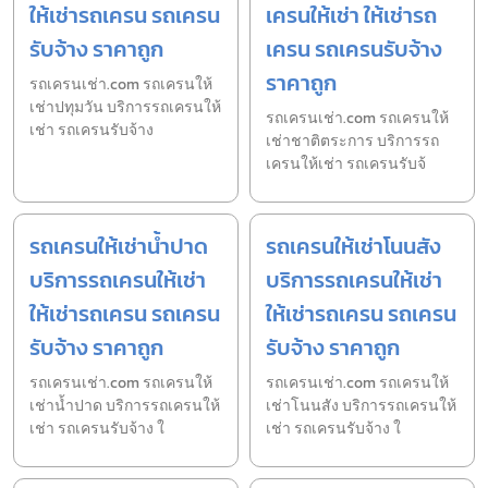
ให้เช่ารถเครน รถเครน
เครนให้เช่า ให้เช่ารถ
รับจ้าง ราคาถูก
เครน รถเครนรับจ้าง
ราคาถูก
รถเครนเช่า.com รถเครนให้
เช่าปทุมวัน บริการรถเครนให้
รถเครนเช่า.com รถเครนให้
เช่า รถเครนรับจ้าง
เช่าชาติตระการ บริการรถ
เครนให้เช่า รถเครนรับจ้
รถเครนให้เช่าน้ำปาด
รถเครนให้เช่าโนนสัง
บริการรถเครนให้เช่า
บริการรถเครนให้เช่า
ให้เช่ารถเครน รถเครน
ให้เช่ารถเครน รถเครน
รับจ้าง ราคาถูก
รับจ้าง ราคาถูก
รถเครนเช่า.com รถเครนให้
รถเครนเช่า.com รถเครนให้
เช่าน้ำปาด บริการรถเครนให้
เช่าโนนสัง บริการรถเครนให้
เช่า รถเครนรับจ้าง ใ
เช่า รถเครนรับจ้าง ใ