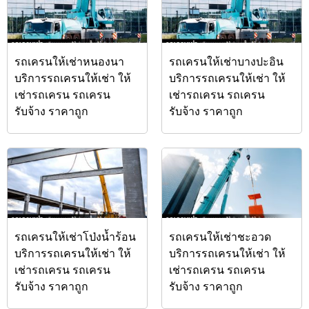
รถเครนให้เช่าหนองนา
รถเครนให้เช่าบางปะอิน
บริการรถเครนให้เช่า ให้
บริการรถเครนให้เช่า ให้
เช่ารถเครน รถเครน
เช่ารถเครน รถเครน
รับจ้าง ราคาถูก
รับจ้าง ราคาถูก
รถเครนให้เช่าโป่งน้ำร้อน
รถเครนให้เช่าชะอวด
บริการรถเครนให้เช่า ให้
บริการรถเครนให้เช่า ให้
เช่ารถเครน รถเครน
เช่ารถเครน รถเครน
รับจ้าง ราคาถูก
รับจ้าง ราคาถูก