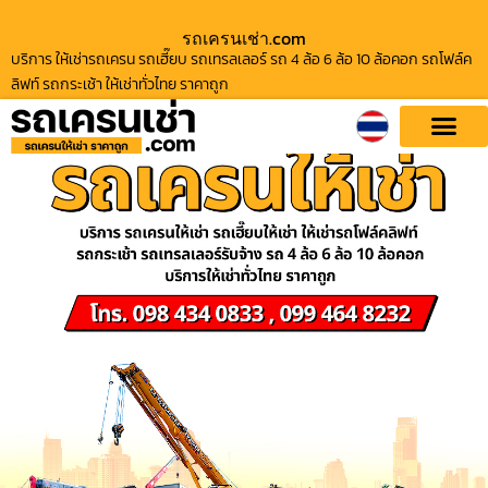
รถเครนเช่า.com
บริการ ให้เช่ารถเครน รถเฮี๊ยบ รถเทรลเลอร์ รถ 4 ล้อ 6 ล้อ 10 ล้อคอก รถโฟล์ค
ลิฟท์ รถกระเช้า ให้เช่าทั่วไทย ราคาถูก