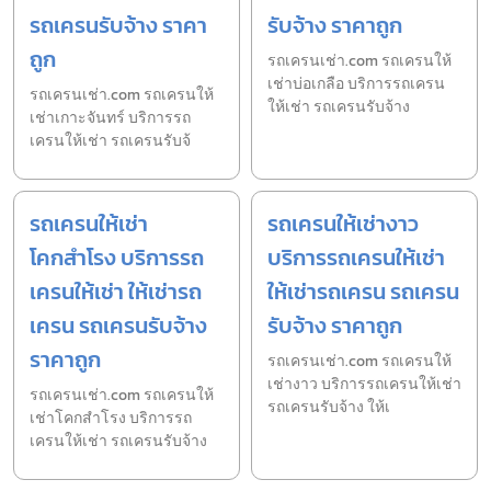
รถเครนรับจ้าง ราคา
รับจ้าง ราคาถูก
ถูก
รถเครนเช่า.com รถเครนให้
เช่าบ่อเกลือ บริการรถเครน
รถเครนเช่า.com รถเครนให้
ให้เช่า รถเครนรับจ้าง
เช่าเกาะจันทร์ บริการรถ
เครนให้เช่า รถเครนรับจ้
รถเครนให้เช่า
รถเครนให้เช่างาว
โคกสำโรง บริการรถ
บริการรถเครนให้เช่า
เครนให้เช่า ให้เช่ารถ
ให้เช่ารถเครน รถเครน
เครน รถเครนรับจ้าง
รับจ้าง ราคาถูก
ราคาถูก
รถเครนเช่า.com รถเครนให้
เช่างาว บริการรถเครนให้เช่า
รถเครนเช่า.com รถเครนให้
รถเครนรับจ้าง ให้เ
เช่าโคกสำโรง บริการรถ
เครนให้เช่า รถเครนรับจ้าง