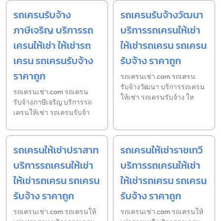
รถเครนรับจ้าง
รถเครนรับจ้างวัฒนา
ภาษีเจริญ บริการรถ
บริการรถเครนให้เช่า
เครนให้เช่า ให้เช่ารถ
ให้เช่ารถเครน รถเครน
เครน รถเครนรับจ้าง
รับจ้าง ราคาถูก
ราคาถูก
รถเครนเช่า.com รถเครน
รับจ้างวัฒนา บริการรถเครน
รถเครนเช่า.com รถเครน
ให้เช่า รถเครนรับจ้าง ให
รับจ้างภาษีเจริญ บริการรถ
เครนให้เช่า รถเครนรับจ้า
รถเครนให้เช่าปราสาท
รถเครนให้เช่าราชเทวี
บริการรถเครนให้เช่า
บริการรถเครนให้เช่า
ให้เช่ารถเครน รถเครน
ให้เช่ารถเครน รถเครน
รับจ้าง ราคาถูก
รับจ้าง ราคาถูก
รถเครนเช่า.com รถเครนให้
รถเครนเช่า.com รถเครนให้