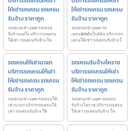
บริการรถเครนให้เช่า
บริการรถเครนให้เช่า
ให้เช่ารถเครน รถเครน
ให้เช่ารถเครน รถเครน
รับจ้าง ราคาถูก
รับจ้าง ราคาถูก
รถเครนเช่า.com รถเครน
รถเครนเช่า.com รถ
รับจ้างแม่ใจ บริการรถเครน
เครน160ตันใกล้ฉัน บริการรถ
ให้เช่า รถเครนรับจ้าง ให
เครนให้เช่า รถเครนรับจ้าง ใ
รถเครนให้เช่านาแก
รถเครนรับจ้างโคราช
บริการรถเครนให้เช่า
บริการรถเครนให้เช่า
ให้เช่ารถเครน รถเครน
ให้เช่ารถเครน รถเครน
รับจ้าง ราคาถูก
รับจ้าง ราคาถูก
รถเครนเช่า.com รถเครนให้
รถเครนเช่า.com รถเครน
เช่านาแก บริการรถเครนให้
รับจ้างโคราช บริการรถเครน
เช่า รถเครนรับจ้าง ให้
ให้เช่า รถเครนรับจ้าง ให