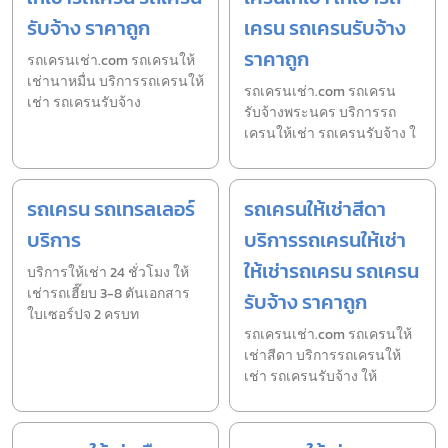
รับจ้าง ราคาถูก
เครน รถเครนรับจ้าง
ราคาถูก
รถเครนเช่า.com รถเครนให้
เช่านาหมื่น บริการรถเครนให้
รถเครนเช่า.com รถเครน
เช่า รถเครนรับจ้าง
รับจ้างพระนคร บริการรถ
เครนให้เช่า รถเครนรับจ้าง ใ
รถเครน รถเทรลเลอร์
รถเครนให้เช่าสีดา
บริการ
บริการรถเครนให้เช่า
ให้เช่ารถเครน รถเครน
บริการให้เช่า 24 ชั่วโมง ให้
เช่ารถเฮี๊ยบ 3-8 ตันเอกสาร
รับจ้าง ราคาถูก
ใบเซอร์ปจ 2 ครบท
รถเครนเช่า.com รถเครนให้
เช่าสีดา บริการรถเครนให้
เช่า รถเครนรับจ้าง ให้