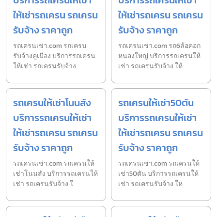
ให้เช่ารถเครน รถเครน
ให้เช่ารถเครน รถเครน
รับจ้าง ราคาถูก
รับจ้าง ราคาถูก
รถเครนเช่า.com รถเครน
รถเครนเช่า.com รถ6ล้อคอก
รับจ้างคูเมือง บริการรถเครน
หนองใหญ่ บริการรถเครนให้
ให้เช่า รถเครนรับจ้าง
เช่า รถเครนรับจ้าง ให้
รถเครนให้เช่าโนนสัง
รถเครนให้เช่า50ตัน
บริการรถเครนให้เช่า
บริการรถเครนให้เช่า
ให้เช่ารถเครน รถเครน
ให้เช่ารถเครน รถเครน
รับจ้าง ราคาถูก
รับจ้าง ราคาถูก
รถเครนเช่า.com รถเครนให้
รถเครนเช่า.com รถเครนให้
เช่าโนนสัง บริการรถเครนให้
เช่า50ตัน บริการรถเครนให้
เช่า รถเครนรับจ้าง ใ
เช่า รถเครนรับจ้าง ให