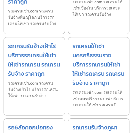
ราคาถูก
รถเครนเช่า.com รถเครนให้
เช่าเขื่องใน บริการรถเครน
รถเครนเช่า.com รถเครน
ให้เช่า รถเครนรับจ้าง
รับจ้างพิษณุโลก บริการรถ
เครนให้เช่า รถเครนรับจ้าง
รถเครนรับจ้างเฝ้าไร่
รถเครนให้เช่า
บริการรถเครนให้เช่า
นครศรีธรรมราช
ให้เช่ารถเครน รถเครน
บริการรถเครนให้เช่า
รับจ้าง ราคาถูก
ให้เช่ารถเครน รถเครน
รับจ้าง ราคาถูก
รถเครนเช่า.com รถเครน
รับจ้างเฝ้าไร่ บริการรถเครน
รถเครนเช่า.com รถเครนให้
ให้เช่า รถเครนรับจ้าง
เช่านครศรีธรรมราช บริการ
รถเครนให้เช่า รถเครนรั
รถ6ล้อคอกบ่อทอง
รถเครนรับจ้างภูผา