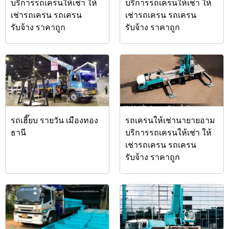
บริการรถเครนให้เช่า ให้
บริการรถเครนให้เช่า ให้
เช่ารถเครน รถเครน
เช่ารถเครน รถเครน
รับจ้าง ราคาถูก
รับจ้าง ราคาถูก
รถเฮี๊ยบ รายวัน เมืองทอง
รถเครนให้เช่านายายอาม
ธานี
บริการรถเครนให้เช่า ให้
เช่ารถเครน รถเครน
รับจ้าง ราคาถูก