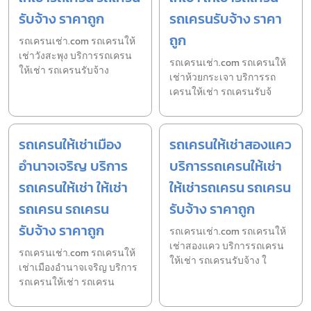
รับจ้าง ราคาถูก
รถเครนรับจ้าง ราคา
ถูก
รถเครนเช่า.com รถเครนให้
เช่าวังสะพุง บริการรถเครน
รถเครนเช่า.com รถเครนให้
ให้เช่า รถเครนรับจ้าง
เช่าห้วยกระเจา บริการรถ
เครนให้เช่า รถเครนรับจ้
รถเครนให้เช่าเมือง
รถเครนให้เช่าสองแคว
อำนาจเจริญ บริการ
บริการรถเครนให้เช่า
รถเครนให้เช่า ให้เช่า
ให้เช่ารถเครน รถเครน
รถเครน รถเครน
รับจ้าง ราคาถูก
รับจ้าง ราคาถูก
รถเครนเช่า.com รถเครนให้
เช่าสองแคว บริการรถเครน
รถเครนเช่า.com รถเครนให้
ให้เช่า รถเครนรับจ้าง ใ
เช่าเมืองอำนาจเจริญ บริการ
รถเครนให้เช่า รถเครน