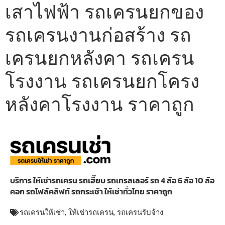
เสาไฟฟ้า รถเครนยกของ
รถเครนงานก่อสร้าง รถ
เครนยกหลังคา รถเครน
โรงงาน รถเครนยกโครง
หลังคาโรงงาน ราคาถูก
บริการ ให้เช่ารถเครน รถเฮี๊ยบ รถเทรลเลอร์ รถ 4 ล้อ 6 ล้อ 10 ล้อ
คอก รถโฟล์คลิฟท์ รถกระเช้า ให้เช่าทั่วไทย ราคาถูก
รถเครนให้เช่า
,
ให้เช่ารถเครน
,
รถเครนรับจ้าง