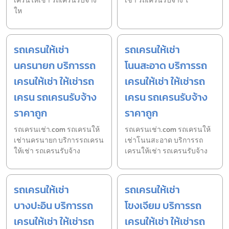
เครนให้เช่า รถเครนรับจ้าง
เช่า รถเครนรับจ้าง ใ
ให
รถเครนให้เช่า
รถเครนให้เช่า
นครนายก บริการรถ
โนนสะอาด บริการรถ
เครนให้เช่า ให้เช่ารถ
เครนให้เช่า ให้เช่ารถ
เครน รถเครนรับจ้าง
เครน รถเครนรับจ้าง
ราคาถูก
ราคาถูก
รถเครนเช่า.com รถเครนให้
รถเครนเช่า.com รถเครนให้
เช่านครนายก บริการรถเครน
เช่าโนนสะอาด บริการรถ
ให้เช่า รถเครนรับจ้าง
เครนให้เช่า รถเครนรับจ้าง
รถเครนให้เช่า
รถเครนให้เช่า
บางปะอิน บริการรถ
โขงเจียม บริการรถ
เครนให้เช่า ให้เช่ารถ
เครนให้เช่า ให้เช่ารถ