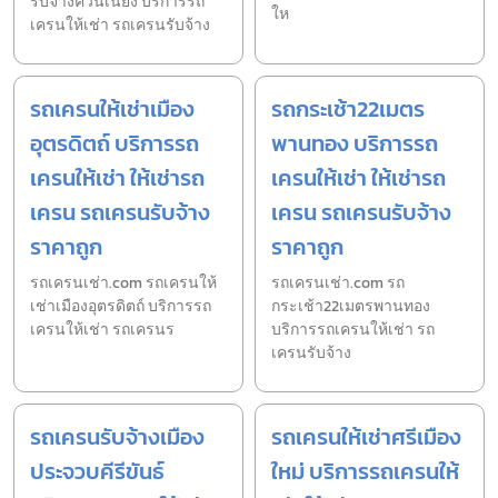
รับจ้างควนเนียง บริการรถ
ให
เครนให้เช่า รถเครนรับจ้าง
รถเครนให้เช่าเมือง
รถกระเช้า22เมตร
อุตรดิตถ์ บริการรถ
พานทอง บริการรถ
เครนให้เช่า ให้เช่ารถ
เครนให้เช่า ให้เช่ารถ
เครน รถเครนรับจ้าง
เครน รถเครนรับจ้าง
ราคาถูก
ราคาถูก
รถเครนเช่า.com รถเครนให้
รถเครนเช่า.com รถ
เช่าเมืองอุตรดิตถ์ บริการรถ
กระเช้า22เมตรพานทอง
เครนให้เช่า รถเครนร
บริการรถเครนให้เช่า รถ
เครนรับจ้าง
รถเครนรับจ้างเมือง
รถเครนให้เช่าศรีเมือง
ประจวบคีรีขันธ์
ใหม่ บริการรถเครนให้