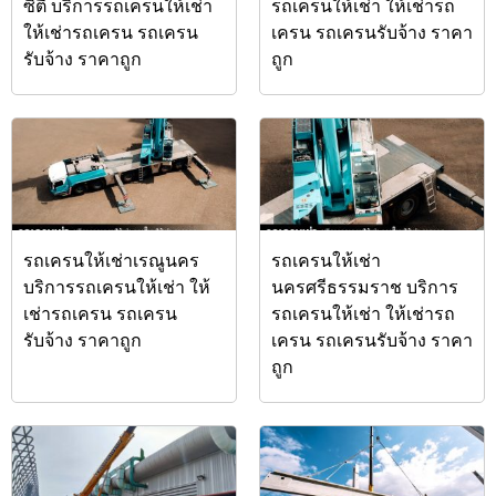
ซิตี้ บริการรถเครนให้เช่า
รถเครนให้เช่า ให้เช่ารถ
ให้เช่ารถเครน รถเครน
เครน รถเครนรับจ้าง ราคา
รับจ้าง ราคาถูก
ถูก
รถเครนให้เช่าเรณูนคร
รถเครนให้เช่า
บริการรถเครนให้เช่า ให้
นครศรีธรรมราช บริการ
เช่ารถเครน รถเครน
รถเครนให้เช่า ให้เช่ารถ
รับจ้าง ราคาถูก
เครน รถเครนรับจ้าง ราคา
ถูก