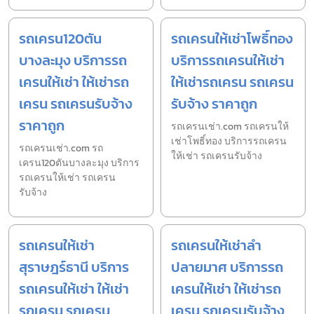
รถเครน120ตัน
รถเครนให้เช่าโพธิ์ทอง
บางละมุง บริการรถ
บริการรถเครนให้เช่า
เครนให้เช่า ให้เช่ารถ
ให้เช่ารถเครน รถเครน
เครน รถเครนรับจ้าง
รับจ้าง ราคาถูก
ราคาถูก
รถเครนเช่า.com รถเครนให้
เช่าโพธิ์ทอง บริการรถเครน
รถเครนเช่า.com รถ
ให้เช่า รถเครนรับจ้าง
เครน120ตันบางละมุง บริการ
รถเครนให้เช่า รถเครน
รับจ้าง
รถเครนให้เช่า
รถเครนให้เช่าลำ
สุราษฎร์ธานี บริการ
ปลายมาศ บริการรถ
รถเครนให้เช่า ให้เช่า
เครนให้เช่า ให้เช่ารถ
รถเครน รถเครน
เครน รถเครนรับจ้าง