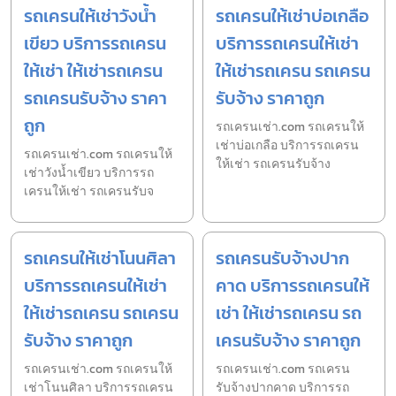
รถเครนให้เช่าวังน้ำ
รถเครนให้เช่าบ่อเกลือ
เขียว บริการรถเครน
บริการรถเครนให้เช่า
ให้เช่า ให้เช่ารถเครน
ให้เช่ารถเครน รถเครน
รถเครนรับจ้าง ราคา
รับจ้าง ราคาถูก
ถูก
รถเครนเช่า.com รถเครนให้
เช่าบ่อเกลือ บริการรถเครน
รถเครนเช่า.com รถเครนให้
ให้เช่า รถเครนรับจ้าง
เช่าวังน้ำเขียว บริการรถ
เครนให้เช่า รถเครนรับจ
รถเครนให้เช่าโนนศิลา
รถเครนรับจ้างปาก
บริการรถเครนให้เช่า
คาด บริการรถเครนให้
ให้เช่ารถเครน รถเครน
เช่า ให้เช่ารถเครน รถ
รับจ้าง ราคาถูก
เครนรับจ้าง ราคาถูก
รถเครนเช่า.com รถเครนให้
รถเครนเช่า.com รถเครน
เช่าโนนศิลา บริการรถเครน
รับจ้างปากคาด บริการรถ