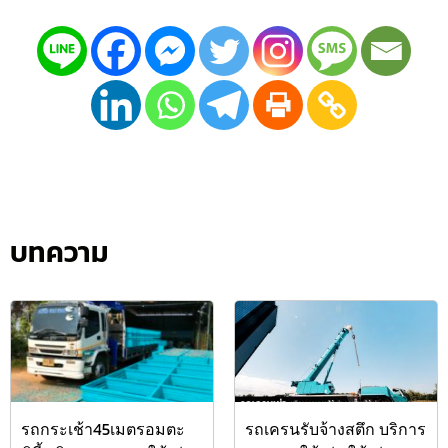
บทความ
รถกระเช้า45เมตรอมตะ
รถเครนรับจ้างสตึก บริการ