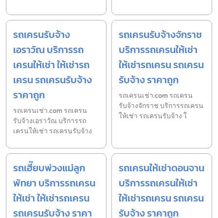
รถเครนรับจ้าง
รถเครนรับจ้างจักราช
เอราวัณ บริการรถ
บริการรถเครนให้เช่า
เครนให้เช่า ให้เช่ารถ
ให้เช่ารถเครน รถเครน
เครน รถเครนรับจ้าง
รับจ้าง ราคาถูก
ราคาถูก
รถเครนเช่า.com รถเครน
รับจ้างจักราช บริการรถเครน
รถเครนเช่า.com รถเครน
ให้เช่า รถเครนรับจ้าง ใ
รับจ้างเอราวัณ บริการรถ
เครนให้เช่า รถเครนรับจ้าง
รถเฮี๊ยบพ่วงแม่ลูก
รถเครนให้เช่าดอนจาน
พัทยา บริการรถเครน
บริการรถเครนให้เช่า
ให้เช่า ให้เช่ารถเครน
ให้เช่ารถเครน รถเครน
รถเครนรับจ้าง ราคา
รับจ้าง ราคาถูก