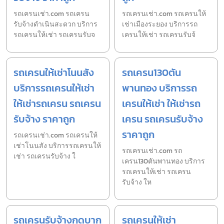
รถเครนเช่า.com รถเครน
รถเครนเช่า.com รถเครนให้
รับจ้างดำเนินสะดวก บริการ
เช่าเมืองระยอง บริการรถ
รถเครนให้เช่า รถเครนรับจ
เครนให้เช่า รถเครนรับจ้
รถเครนให้เช่าโนนสัง
รถเครน130ตัน
บริการรถเครนให้เช่า
พานทอง บริการรถ
ให้เช่ารถเครน รถเครน
เครนให้เช่า ให้เช่ารถ
รับจ้าง ราคาถูก
เครน รถเครนรับจ้าง
ราคาถูก
รถเครนเช่า.com รถเครนให้
เช่าโนนสัง บริการรถเครนให้
รถเครนเช่า.com รถ
เช่า รถเครนรับจ้าง ใ
เครน130ตันพานทอง บริการ
รถเครนให้เช่า รถเครน
รับจ้าง ให
รถเครนรับจ้างกุดบาก
รถเครนให้เช่า