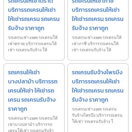
รถเครนให้เช่าตราด
รถเครนให้เช่าภาชี
บริการรถเครนให้เช่า
บริการรถเครนให้เช่า
ให้เช่ารถเครน รถเครน
ให้เช่ารถเครน รถเครน
รับจ้าง ราคาถูก
รับจ้าง ราคาถูก
รถเครนเช่า.com รถเครนให้
รถเครนเช่า.com รถเครนให้
เช่าตราด บริการรถเครนให้
เช่าภาชี บริการรถเครนให้
เช่า รถเครนรับจ้าง ให้
เช่า รถเครนรับจ้าง ให้
รถเครนให้เช่า
รถเครนรับจ้างไพรบึง
บางปลาม้า บริการรถ
บริการรถเครนให้เช่า
เครนให้เช่า ให้เช่ารถ
ให้เช่ารถเครน รถเครน
เครน รถเครนรับจ้าง
รับจ้าง ราคาถูก
ราคาถูก
รถเครนเช่า.com รถเครน
รับจ้างไพรบึง บริการรถเครน
รถเครนเช่า.com รถเครนให้
ให้เช่า รถเครนรับจ้าง ใ
เช่าบางปลาม้า บริการรถ
เครนให้เช่า รถเครนรับจ้า