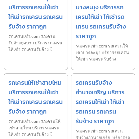
บริการรถเครนให้เช่า
บางละมุง บริการรถ
ให้เช่ารถเครน รถเครน
เครนให้เช่า ให้เช่ารถ
รับจ้าง ราคาถูก
เครน รถเครนรับจ้าง
ราคาถูก
รถเครนเช่า.com รถเครน
รับจ้างกุดบาก บริการรถเครน
รถเครนเช่า.com รถเครนให้
ให้เช่า รถเครนรับจ้าง ใ
เช่าบางละมุง บริการรถเครน
ให้เช่า รถเครนรับจ้าง
รถเครนให้เช่าสายไหม
รถเครนรับจ้าง
บริการรถเครนให้เช่า
อำนาจเจริญ บริการ
ให้เช่ารถเครน รถเครน
รถเครนให้เช่า ให้เช่า
รับจ้าง ราคาถูก
รถเครน รถเครน
รับจ้าง ราคาถูก
รถเครนเช่า.com รถเครนให้
เช่าสายไหม บริการรถเครน
รถเครนเช่า.com รถเครน
ให้เช่า รถเครนรับจ้าง ใ
รับจ้างอำนาจเจริญ บริการรถ