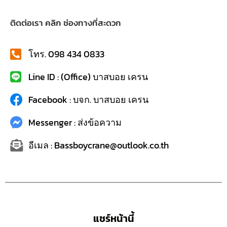
ติดต่อเรา คลิก ช่องทางที่สะดวก
โทร. 098 434 0833
Line ID : (Office) บาสบอย เครน
Facebook : บจก. บาสบอย เครน
Messenger : ส่งข้อความ
อีเมล : Bassboycrane@outlook.co.th
แชร์หน้านี้