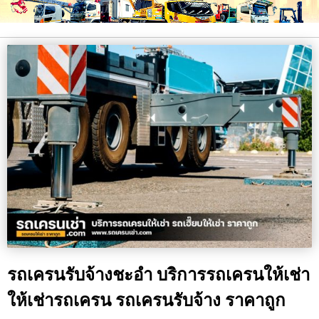
รถเครนรับจ้างชะอำ บริการรถเครนให้เช่า
ให้เช่ารถเครน รถเครนรับจ้าง ราคาถูก