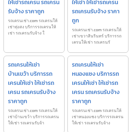
ให้เช่ารถเครน รถเครน
ให้เช่า ให้เช่ารถเครน
รับจ้าง ราคาถูก
รถเครนรับจ้าง ราคา
ถูก
รถเครนเช่า.com รถเครนให้
เช่าทุ่งสง บริการรถเครนให้
รถเครนเช่า.com รถเครนให้
เช่า รถเครนรับจ้าง ใ
เช่าเขวาสินรินทร์ บริการรถ
เครนให้เช่า รถเครนรั
รถเครนให้เช่า
รถเครนให้เช่า
บ้านเขว้า บริการรถ
หนองแซง บริการรถ
เครนให้เช่า ให้เช่ารถ
เครนให้เช่า ให้เช่ารถ
เครน รถเครนรับจ้าง
เครน รถเครนรับจ้าง
ราคาถูก
ราคาถูก
รถเครนเช่า.com รถเครนให้
รถเครนเช่า.com รถเครนให้
เช่าบ้านเขว้า บริการรถเครน
เช่าหนองแซง บริการรถเครน
ให้เช่า รถเครนรับจ้า
ให้เช่า รถเครนรับจ้าง