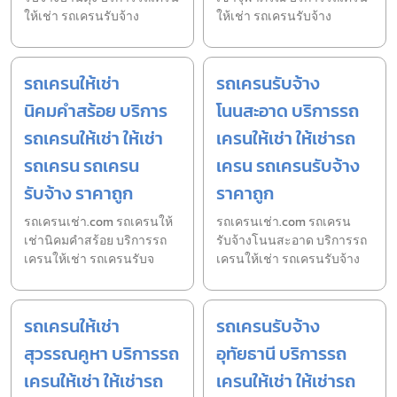
ให้เช่า รถเครนรับจ้าง
ให้เช่า รถเครนรับจ้าง
รถเครนให้เช่า
รถเครนรับจ้าง
นิคมคำสร้อย บริการ
โนนสะอาด บริการรถ
รถเครนให้เช่า ให้เช่า
เครนให้เช่า ให้เช่ารถ
รถเครน รถเครน
เครน รถเครนรับจ้าง
รับจ้าง ราคาถูก
ราคาถูก
รถเครนเช่า.com รถเครนให้
รถเครนเช่า.com รถเครน
เช่านิคมคำสร้อย บริการรถ
รับจ้างโนนสะอาด บริการรถ
เครนให้เช่า รถเครนรับจ
เครนให้เช่า รถเครนรับจ้าง
รถเครนให้เช่า
รถเครนรับจ้าง
สุวรรณคูหา บริการรถ
อุทัยธานี บริการรถ
เครนให้เช่า ให้เช่ารถ
เครนให้เช่า ให้เช่ารถ