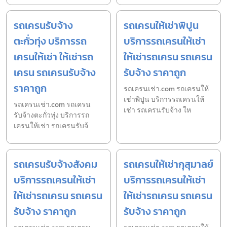
รถเครนรับจ้าง
รถเครนให้เช่าพิปูน
ตะกั่วทุ่ง บริการรถ
บริการรถเครนให้เช่า
เครนให้เช่า ให้เช่ารถ
ให้เช่ารถเครน รถเครน
เครน รถเครนรับจ้าง
รับจ้าง ราคาถูก
ราคาถูก
รถเครนเช่า.com รถเครนให้
เช่าพิปูน บริการรถเครนให้
รถเครนเช่า.com รถเครน
เช่า รถเครนรับจ้าง ให
รับจ้างตะกั่วทุ่ง บริการรถ
เครนให้เช่า รถเครนรับจ้
รถเครนรับจ้างสังคม
รถเครนให้เช่ากุสุมาลย์
บริการรถเครนให้เช่า
บริการรถเครนให้เช่า
ให้เช่ารถเครน รถเครน
ให้เช่ารถเครน รถเครน
รับจ้าง ราคาถูก
รับจ้าง ราคาถูก