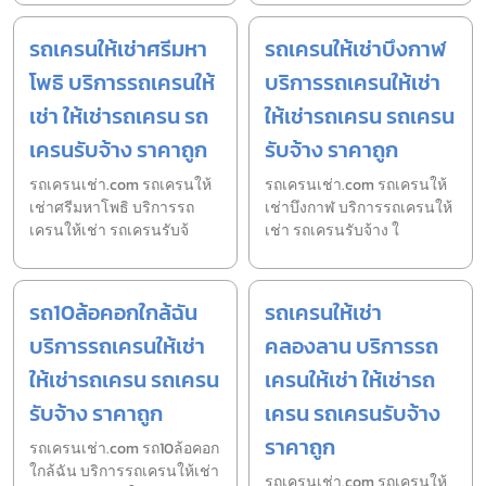
รถเครนให้เช่าศรีมหา
รถเครนให้เช่าบึงกาฬ
โพธิ บริการรถเครนให้
บริการรถเครนให้เช่า
เช่า ให้เช่ารถเครน รถ
ให้เช่ารถเครน รถเครน
เครนรับจ้าง ราคาถูก
รับจ้าง ราคาถูก
รถเครนเช่า.com รถเครนให้
รถเครนเช่า.com รถเครนให้
เช่าศรีมหาโพธิ บริการรถ
เช่าบึงกาฬ บริการรถเครนให้
เครนให้เช่า รถเครนรับจ้
เช่า รถเครนรับจ้าง ใ
รถ10ล้อคอกใกล้ฉัน
รถเครนให้เช่า
บริการรถเครนให้เช่า
คลองลาน บริการรถ
ให้เช่ารถเครน รถเครน
เครนให้เช่า ให้เช่ารถ
รับจ้าง ราคาถูก
เครน รถเครนรับจ้าง
ราคาถูก
รถเครนเช่า.com รถ10ล้อคอก
ใกล้ฉัน บริการรถเครนให้เช่า
รถเครนเช่า.com รถเครนให้