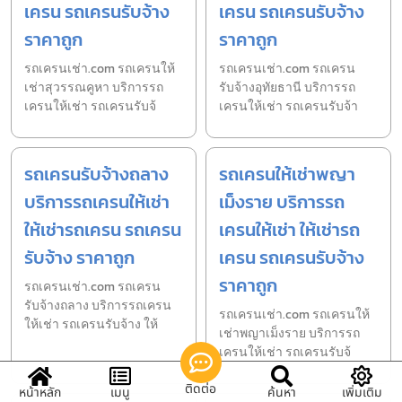
เครน รถเครนรับจ้าง
เครน รถเครนรับจ้าง
ราคาถูก
ราคาถูก
รถเครนเช่า.com รถเครนให้
รถเครนเช่า.com รถเครน
เช่าสุวรรณคูหา บริการรถ
รับจ้างอุทัยธานี บริการรถ
เครนให้เช่า รถเครนรับจ้
เครนให้เช่า รถเครนรับจ้า
รถเครนรับจ้างถลาง
รถเครนให้เช่าพญา
บริการรถเครนให้เช่า
เม็งราย บริการรถ
ให้เช่ารถเครน รถเครน
เครนให้เช่า ให้เช่ารถ
รับจ้าง ราคาถูก
เครน รถเครนรับจ้าง
ราคาถูก
รถเครนเช่า.com รถเครน
รับจ้างถลาง บริการรถเครน
รถเครนเช่า.com รถเครนให้
ให้เช่า รถเครนรับจ้าง ให้
เช่าพญาเม็งราย บริการรถ
เครนให้เช่า รถเครนรับจ้
ติดต่อ
หน้าหลัก
เมนู
ค้นหา
เพิ่มเติม