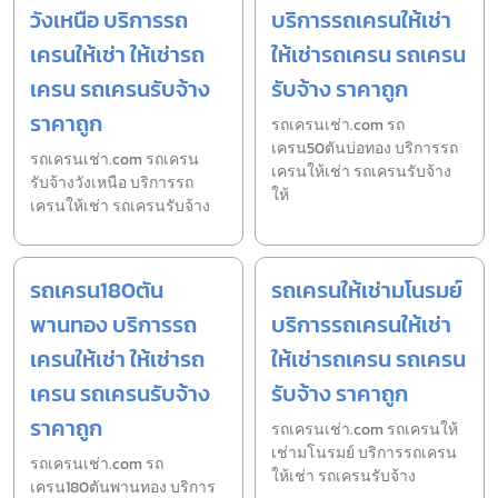
วังเหนือ บริการรถ
บริการรถเครนให้เช่า
เครนให้เช่า ให้เช่ารถ
ให้เช่ารถเครน รถเครน
เครน รถเครนรับจ้าง
รับจ้าง ราคาถูก
ราคาถูก
รถเครนเช่า.com รถ
เครน50ตันบ่อทอง บริการรถ
รถเครนเช่า.com รถเครน
เครนให้เช่า รถเครนรับจ้าง
รับจ้างวังเหนือ บริการรถ
ให้
เครนให้เช่า รถเครนรับจ้าง
รถเครน180ตัน
รถเครนให้เช่ามโนรมย์
พานทอง บริการรถ
บริการรถเครนให้เช่า
เครนให้เช่า ให้เช่ารถ
ให้เช่ารถเครน รถเครน
เครน รถเครนรับจ้าง
รับจ้าง ราคาถูก
ราคาถูก
รถเครนเช่า.com รถเครนให้
เช่ามโนรมย์ บริการรถเครน
รถเครนเช่า.com รถ
ให้เช่า รถเครนรับจ้าง
เครน180ตันพานทอง บริการ