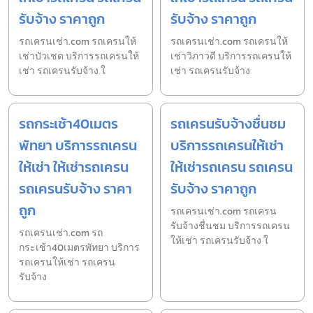
รับจ้าง ราคาถูก
รับจ้าง ราคาถูก
รถเครนเช่า.com รถเครนให้
รถเครนเช่า.com รถเครนให้
เช่าบัวเชด บริการรถเครนให้
เช่าวิภาวดี บริการรถเครนให้
เช่า รถเครนรับจ้าง ใ
เช่า รถเครนรับจ้าง
รถกระเช้า40เมตร
รถเครนรับจ้างชื่นชม
พัทยา บริการรถเครน
บริการรถเครนให้เช่า
ให้เช่า ให้เช่ารถเครน
ให้เช่ารถเครน รถเครน
รถเครนรับจ้าง ราคา
รับจ้าง ราคาถูก
ถูก
รถเครนเช่า.com รถเครน
รับจ้างชื่นชม บริการรถเครน
รถเครนเช่า.com รถ
ให้เช่า รถเครนรับจ้าง ใ
กระเช้า40เมตรพัทยา บริการ
รถเครนให้เช่า รถเครน
รับจ้าง