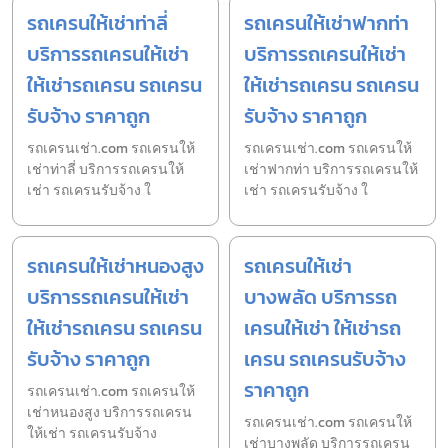
รถเครนให้เช่าท่าลี่
รถเครนให้เช่าฟากท่า
บริการรถเครนให้เช่า
บริการรถเครนให้เช่า
ให้เช่ารถเครน รถเครน
ให้เช่ารถเครน รถเครน
รับจ้าง ราคาถูก
รับจ้าง ราคาถูก
รถเครนเช่า.com รถเครนให้
รถเครนเช่า.com รถเครนให้
เช่าท่าลี่ บริการรถเครนให้
เช่าฟากท่า บริการรถเครนให้
เช่า รถเครนรับจ้าง ใ
เช่า รถเครนรับจ้าง ใ
รถเครนให้เช่าหนองสูง
รถเครนให้เช่า
บริการรถเครนให้เช่า
บางพลัด บริการรถ
ให้เช่ารถเครน รถเครน
เครนให้เช่า ให้เช่ารถ
รับจ้าง ราคาถูก
เครน รถเครนรับจ้าง
ราคาถูก
รถเครนเช่า.com รถเครนให้
เช่าหนองสูง บริการรถเครน
รถเครนเช่า.com รถเครนให้
ให้เช่า รถเครนรับจ้าง
เช่าบางพลัด บริการรถเครน