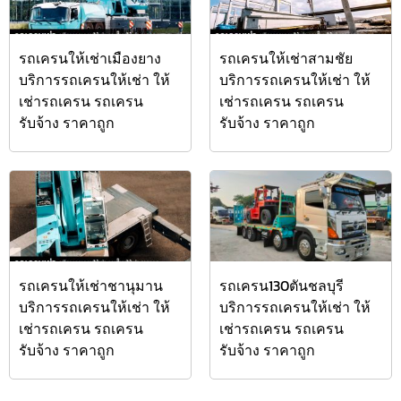
รถเครนให้เช่าเมืองยาง
รถเครนให้เช่าสามชัย
บริการรถเครนให้เช่า ให้
บริการรถเครนให้เช่า ให้
เช่ารถเครน รถเครน
เช่ารถเครน รถเครน
รับจ้าง ราคาถูก
รับจ้าง ราคาถูก
รถเครนให้เช่าชานุมาน
รถเครน130ตันชลบุรี
บริการรถเครนให้เช่า ให้
บริการรถเครนให้เช่า ให้
เช่ารถเครน รถเครน
เช่ารถเครน รถเครน
รับจ้าง ราคาถูก
รับจ้าง ราคาถูก