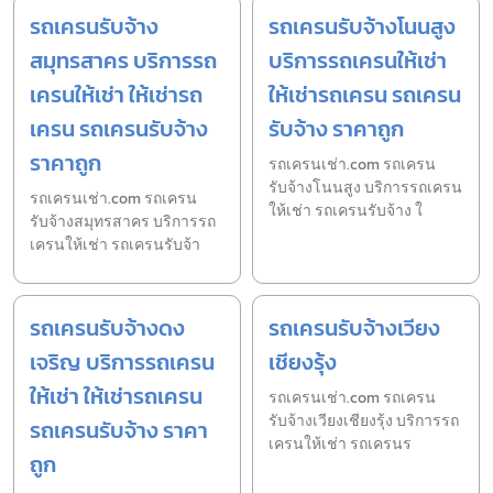
รถเครนรับจ้าง
รถเครนรับจ้างโนนสูง
สมุทรสาคร บริการรถ
บริการรถเครนให้เช่า
เครนให้เช่า ให้เช่ารถ
ให้เช่ารถเครน รถเครน
เครน รถเครนรับจ้าง
รับจ้าง ราคาถูก
ราคาถูก
รถเครนเช่า.com รถเครน
รับจ้างโนนสูง บริการรถเครน
รถเครนเช่า.com รถเครน
ให้เช่า รถเครนรับจ้าง ใ
รับจ้างสมุทรสาคร บริการรถ
เครนให้เช่า รถเครนรับจ้า
รถเครนรับจ้างดง
รถเครนรับจ้างเวียง
เจริญ บริการรถเครน
เชียงรุ้ง
ให้เช่า ให้เช่ารถเครน
รถเครนเช่า.com รถเครน
รับจ้างเวียงเชียงรุ้ง บริการรถ
รถเครนรับจ้าง ราคา
เครนให้เช่า รถเครนร
ถูก