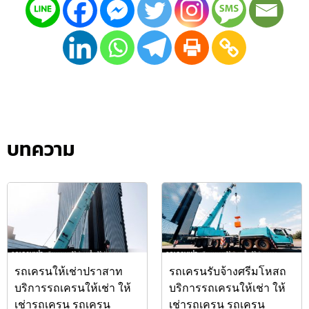
บทความ
รถเครนให้เช่าปราสาท
รถเครนรับจ้างศรีมโหสถ
บริการรถเครนให้เช่า ให้
บริการรถเครนให้เช่า ให้
เช่ารถเครน รถเครน
เช่ารถเครน รถเครน