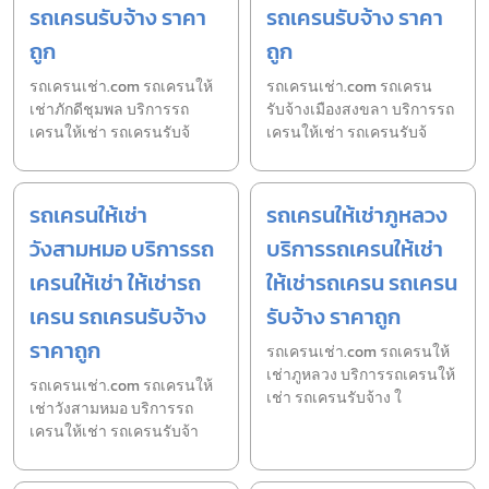
รถเครนรับจ้าง ราคา
รถเครนรับจ้าง ราคา
ถูก
ถูก
รถเครนเช่า.com รถเครนให้
รถเครนเช่า.com รถเครน
เช่าภักดีชุมพล บริการรถ
รับจ้างเมืองสงขลา บริการรถ
เครนให้เช่า รถเครนรับจ้
เครนให้เช่า รถเครนรับจ้
รถเครนให้เช่า
รถเครนให้เช่าภูหลวง
วังสามหมอ บริการรถ
บริการรถเครนให้เช่า
เครนให้เช่า ให้เช่ารถ
ให้เช่ารถเครน รถเครน
เครน รถเครนรับจ้าง
รับจ้าง ราคาถูก
ราคาถูก
รถเครนเช่า.com รถเครนให้
เช่าภูหลวง บริการรถเครนให้
รถเครนเช่า.com รถเครนให้
เช่า รถเครนรับจ้าง ใ
เช่าวังสามหมอ บริการรถ
เครนให้เช่า รถเครนรับจ้า