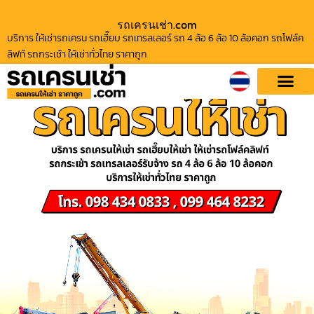
รถเครนเช่า.com
บริการ ให้เช่ารถเครน รถเฮี๊ยบ รถเทรลเลอร์ รถ 4 ล้อ 6 ล้อ 10 ล้อคอก รถโฟล์ค
ลิฟท์ รถกระเช้า ให้เช่าทั่วไทย ราคาถูก