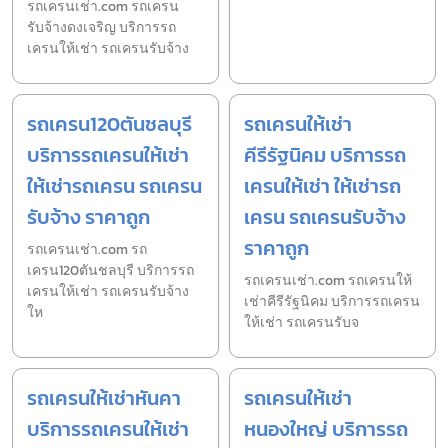
รถเครนเช่า.com รถเครน
รับจ้างดงเจริญ บริการรถ
เครนให้เช่า รถเครนรับจ้าง
รถเครน120ตันชลบุรี
รถเครนให้เช่า
บริการรถเครนให้เช่า
คีรีรัฐนิคม บริการรถ
ให้เช่ารถเครน รถเครน
เครนให้เช่า ให้เช่ารถ
รับจ้าง ราคาถูก
เครน รถเครนรับจ้าง
ราคาถูก
รถเครนเช่า.com รถ
เครน120ตันชลบุรี บริการรถ
รถเครนเช่า.com รถเครนให้
เครนให้เช่า รถเครนรับจ้าง
เช่าคีรีรัฐนิคม บริการรถเครน
ให
ให้เช่า รถเครนรับจ
รถเครนให้เช่าหันคา
รถเครนให้เช่า
บริการรถเครนให้เช่า
หนองใหญ่ บริการรถ