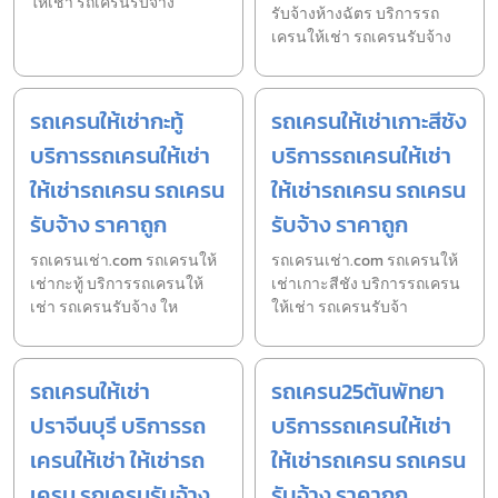
ให้เช่า รถเครนรับจ้าง
รับจ้างห้างฉัตร บริการรถ
เครนให้เช่า รถเครนรับจ้าง
รถเครนให้เช่ากะทู้
รถเครนให้เช่าเกาะสีชัง
บริการรถเครนให้เช่า
บริการรถเครนให้เช่า
ให้เช่ารถเครน รถเครน
ให้เช่ารถเครน รถเครน
รับจ้าง ราคาถูก
รับจ้าง ราคาถูก
รถเครนเช่า.com รถเครนให้
รถเครนเช่า.com รถเครนให้
เช่ากะทู้ บริการรถเครนให้
เช่าเกาะสีชัง บริการรถเครน
เช่า รถเครนรับจ้าง ให
ให้เช่า รถเครนรับจ้า
รถเครนให้เช่า
รถเครน25ตันพัทยา
ปราจีนบุรี บริการรถ
บริการรถเครนให้เช่า
เครนให้เช่า ให้เช่ารถ
ให้เช่ารถเครน รถเครน
เครน รถเครนรับจ้าง
รับจ้าง ราคาถูก