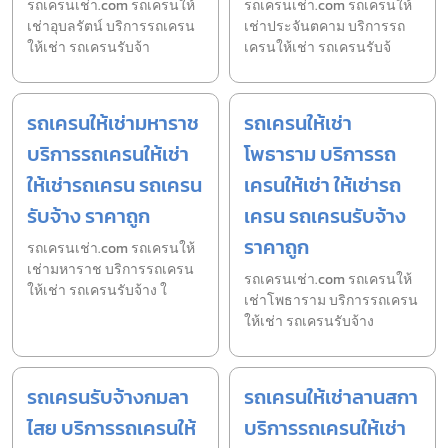
รถเครนเช่า.com รถเครนให้
รถเครนเช่า.com รถเครนให้
เช่าอุบลรัตน์ บริการรถเครน
เช่าประจันตคาม บริการรถ
ให้เช่า รถเครนรับจ้า
เครนให้เช่า รถเครนรับจ้
รถเครนให้เช่ามหาราช
รถเครนให้เช่า
บริการรถเครนให้เช่า
โพธาราม บริการรถ
ให้เช่ารถเครน รถเครน
เครนให้เช่า ให้เช่ารถ
รับจ้าง ราคาถูก
เครน รถเครนรับจ้าง
ราคาถูก
รถเครนเช่า.com รถเครนให้
เช่ามหาราช บริการรถเครน
รถเครนเช่า.com รถเครนให้
ให้เช่า รถเครนรับจ้าง ใ
เช่าโพธาราม บริการรถเครน
ให้เช่า รถเครนรับจ้าง
รถเครนรับจ้างกมลา
รถเครนให้เช่าลานสกา
ไสย บริการรถเครนให้
บริการรถเครนให้เช่า