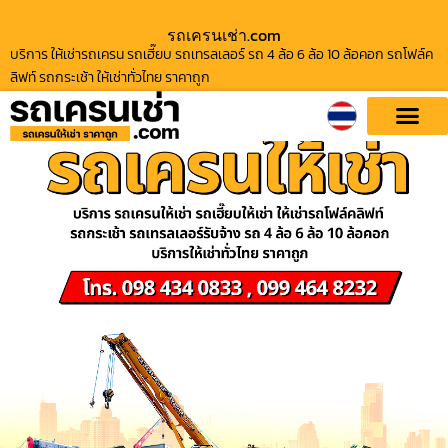
รถเครนเช่า.com
บริการ ให้เช่ารถเครน รถเฮี๊ยบ รถเทรลเลอร์ รถ 4 ล้อ 6 ล้อ 10 ล้อคอก รถโฟล์ค
ลิฟท์ รถกระเช้า ให้เช่าทั่วไทย ราคาถูก