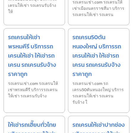
รถเครนเช่า.com รถเครนให้
เครนให้เช่า รถเครนรับจ้าง
เช่าเมืองนครราชสีมา บริการ
ให้
รถเครนให้เช่า รถเครน
รถเครนให้เช่า
รถเครน50ตัน
พรหมคีรี บริการรถ
หนองใหญ่ บริการรถ
เครนให้เช่า ให้เช่ารถ
เครนให้เช่า ให้เช่ารถ
เครน รถเครนรับจ้าง
เครน รถเครนรับจ้าง
ราคาถูก
ราคาถูก
รถเครนเช่า.com รถเครนให้
รถเครนเช่า.com รถ
เช่าพรหมคีรี บริการรถเครน
เครน50ตันหนองใหญ่ บริการ
ให้เช่า รถเครนรับจ้าง
รถเครนให้เช่า รถเครน
รับจ้าง ใ
ให้เช่ารถเฮี๊ยบทั่วไทย
รถเครนให้เช่าปากช่อง