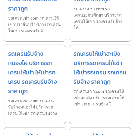
ราคาถูก
รถเครนเช่า.com รถ
เครน25ตันพัทยา บริการรถ
รถเครนเช่า.com รถเครนให้
เครนให้เช่า รถเครนรับจ้าง
เช่าปราจีนบุรี บริการรถเครน
ให้เ
ให้เช่า รถเครนรับจ้
รถเครนรับจ้าง
รถเครนให้เช่าสะเมิง
หนองไผ่ บริการรถ
บริการรถเครนให้เช่า
เครนให้เช่า ให้เช่ารถ
ให้เช่ารถเครน รถเครน
เครน รถเครนรับจ้าง
รับจ้าง ราคาถูก
ราคาถูก
รถเครนเช่า.com รถเครนให้
เช่าสะเมิง บริการรถเครนให้
รถเครนเช่า.com รถเครน
เช่า รถเครนรับจ้าง ใ
รับจ้างหนองไผ่ บริการรถ
เครนให้เช่า รถเครนรับจ้าง