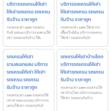
บริการรถเครนให้เช่า
บริการรถเครนให้เช่า
ให้เช่ารถเครน รถเครน
ให้เช่ารถเครน รถเครน
รับจ้าง ราคาถูก
รับจ้าง ราคาถูก
รถเครนเช่า.com รถเครน
รถเครนเช่า.com ให้เช่ารถ
รับจ้างสนม บริการรถเครนให้
เฮี๊ยบใกล้ฉัน บริการรถเครน
เช่า รถเครนรับจ้าง ให้เ
ให้เช่า รถเครนรับจ้า
รถเครนให้เช่า
รถเครนให้เช่าบ้านโคก
ขามสะแกแสง บริการ
บริการรถเครนให้เช่า
รถเครนให้เช่า ให้เช่า
ให้เช่ารถเครน รถเครน
รถเครน รถเครน
รับจ้าง ราคาถูก
รับจ้าง ราคาถูก
รถเครนเช่า.com รถเครนให้
เช่าบ้านโคก บริการรถเครน
รถเครนเช่า.com รถเครนให้
ให้เช่า รถเครนรับจ้าง
เช่าขามสะแกแสง บริการรถ
เครนให้เช่า รถเครนรับจ้