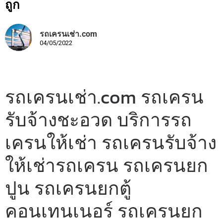
ถูก
รถเครนเช่า.com
04/05/2022
รถเครนเช่า.com รถเครน
รับจ้างชะอวด บริการรถ
เครนให้เช่า รถเครนรับจ้าง
ให้เช่ารถเครน รถเครนยก
ปูน รถเครนยกตู้
คอนเทนเนอร์ รถเครนยก