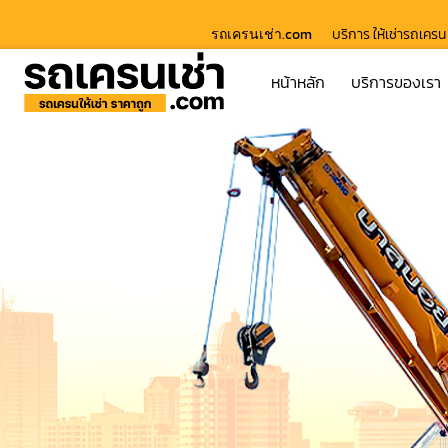
รถเครนเช่า.com
บริการ ให้เช่ารถเครน
หน้าหลัก
บริการของเรา