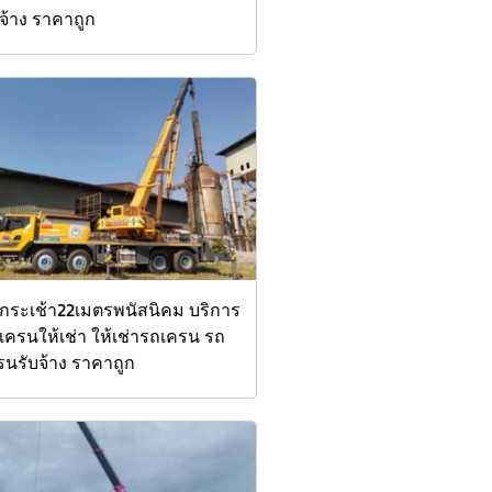
บจ้าง ราคาถูก
กระเช้า22เมตรพนัสนิคม บริการ
เครนให้เช่า ให้เช่ารถเครน รถ
รนรับจ้าง ราคาถูก