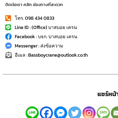
ติดต่อเรา คลิก ช่องทางที่สะดวก
โทร. 098 434 0833
Line ID : (Office) บาสบอย เครน
Facebook : บจก. บาสบอย เครน
Messenger : ส่งข้อความ
อีเมล : Bassboycrane@outlook.co.th
แชร์หน้า