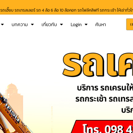
 รถเฮี๊ยบ รถเทรลเลอร์ รถ 4 ล้อ 6 ล้อ 10 ล้อคอก รถโฟล์คลิฟท์ รถกระเช้า ให้เช่าทั่ว
บทความ
เกี่ยวกับ
Login
ค้นหา
เ