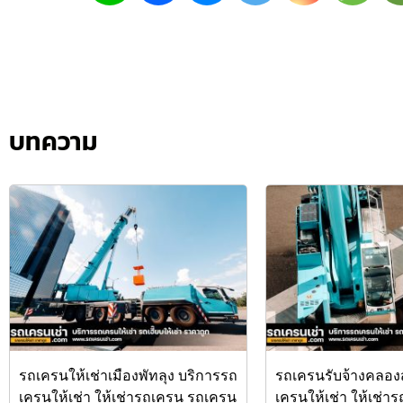
บทความ
รถเครนให้เช่าเมืองพัทลุง บริการรถ
รถเครนรับจ้างคลอง
เครนให้เช่า ให้เช่ารถเครน รถเครน
เครนให้เช่า ให้เช่