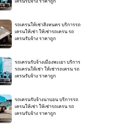
เครนรับจ้าง ราคาถูก
รถเครนให้เช่าสิงหนคร บริการรถ
เครนให้เช่า ให้เช่ารถเครน รถ
เครนรับจ้าง ราคาถูก
รถเครนรับจ้างเมืองพะเยา บริการ
รถเครนให้เช่า ให้เช่ารถเครน รถ
เครนรับจ้าง ราคาถูก
รถเครนรับจ้างนาบอน บริการรถ
เครนให้เช่า ให้เช่ารถเครน รถ
เครนรับจ้าง ราคาถูก