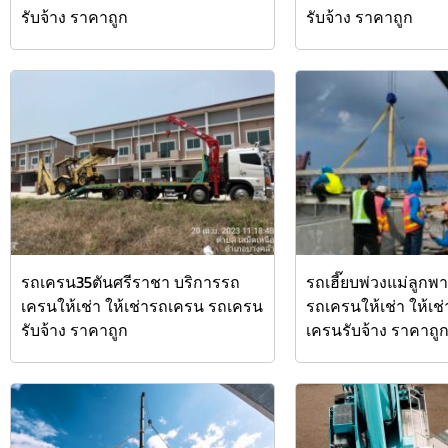
รับจ้าง ราคาถูก
รับจ้าง ราคาถูก
รถเครน35ตันศรีราชา บริการรถ
รถเฮี๊ยบพ่วงแม่ลูก
เครนให้เช่า ให้เช่ารถเครน รถเครน
รถเครนให้เช่า ให้เ
รับจ้าง ราคาถูก
เครนรับจ้าง ราคาถู