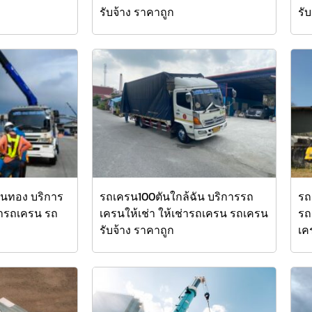
รับจ้าง ราคาถูก
รั
พานทอง บริการ
รถเครน100ตันใกล้ฉัน บริการรถ
รถ
ช่ารถเครน รถ
เครนให้เช่า ให้เช่ารถเครน รถเครน
รถ
ก
รับจ้าง ราคาถูก
เค