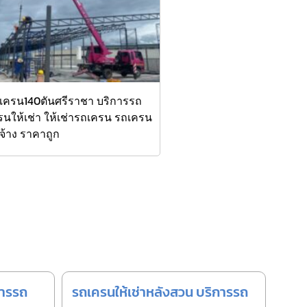
เครน140ตันศรีราชา บริการรถ
รนให้เช่า ให้เช่ารถเครน รถเครน
บจ้าง ราคาถูก
การรถ
รถเครนให้เช่าหลังสวน บริการรถ