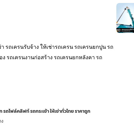
่า รถเครนรับจ้าง ให้เช่ารถเครน รถเครนยกปูน รถ
อง รถเครนงานก่อสร้าง รถเครนยกหลังคา รถ
ก รถโฟล์คลิฟท์ รถกระเช้า ให้เช่าทั่วไทย ราคาถูก
าง