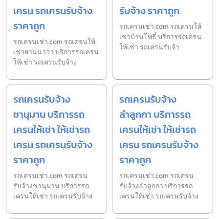
เครน รถเครนรับจ้าง
รับจ้าง ราคาถูก
ราคาถูก
รถเครนเช่า.com รถเครนให้
เช่าบ้านโพธิ์ บริการรถเครน
รถเครนเช่า.com รถเครนให้
ให้เช่า รถเครนรับจ้า
เช่ายานนาวา บริการรถเครน
ให้เช่า รถเครนรับจ้าง
รถเครนรับจ้าง
รถเครนรับจ้าง
ชานุมาน บริการรถ
ลำลูกกา บริการรถ
เครนให้เช่า ให้เช่ารถ
เครนให้เช่า ให้เช่ารถ
เครน รถเครนรับจ้าง
เครน รถเครนรับจ้าง
ราคาถูก
ราคาถูก
รถเครนเช่า.com รถเครน
รถเครนเช่า.com รถเครน
รับจ้างชานุมาน บริการรถ
รับจ้างลำลูกกา บริการรถ
เครนให้เช่า รถเครนรับจ้าง
เครนให้เช่า รถเครนรับจ้าง