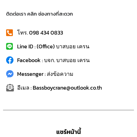
ติดต่อเรา คลิก ช่องทางที่สะดวก
โทร. 098 434 0833
Line ID : (Office) บาสบอย เครน
Facebook : บจก. บาสบอย เครน
Messenger : ส่งข้อความ
อีเมล : Bassboycrane@outlook.co.th
แชร์หน้านี้