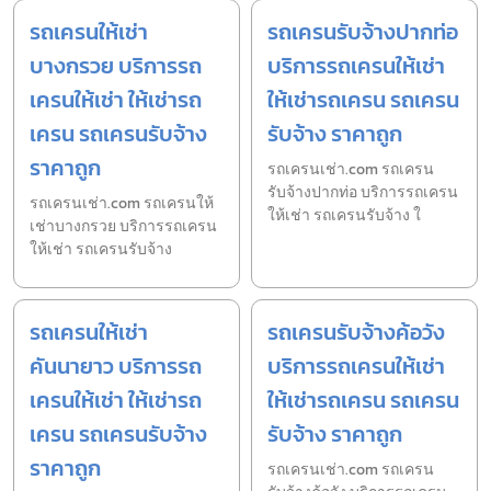
รถเครนให้เช่า
รถเครนรับจ้างปากท่อ
บางกรวย บริการรถ
บริการรถเครนให้เช่า
เครนให้เช่า ให้เช่ารถ
ให้เช่ารถเครน รถเครน
เครน รถเครนรับจ้าง
รับจ้าง ราคาถูก
ราคาถูก
รถเครนเช่า.com รถเครน
รับจ้างปากท่อ บริการรถเครน
รถเครนเช่า.com รถเครนให้
ให้เช่า รถเครนรับจ้าง ใ
เช่าบางกรวย บริการรถเครน
ให้เช่า รถเครนรับจ้าง
รถเครนให้เช่า
รถเครนรับจ้างค้อวัง
คันนายาว บริการรถ
บริการรถเครนให้เช่า
เครนให้เช่า ให้เช่ารถ
ให้เช่ารถเครน รถเครน
เครน รถเครนรับจ้าง
รับจ้าง ราคาถูก
ราคาถูก
รถเครนเช่า.com รถเครน