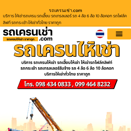
รถเครนเช่า.com
บริการ ให้เช่ารถเครน รถเฮี๊ยบ รถเทรลเลอร์ รถ 4 ล้อ 6 ล้อ 10 ล้อคอก รถโฟล์ค
ลิฟท์ รถกระเช้า ให้เช่าทั่วไทย ราคาถูก