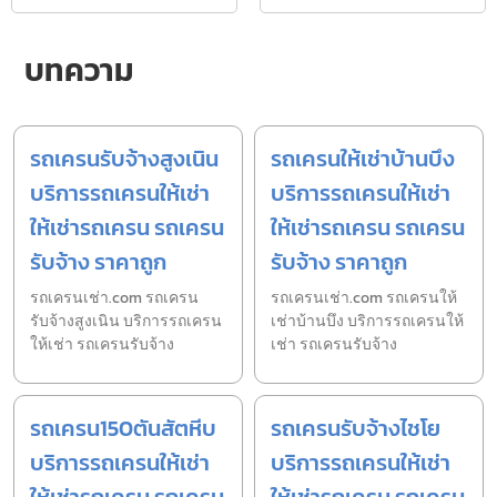
บทความ
รถเครนรับจ้างสูงเนิน
รถเครนให้เช่าบ้านบึง
บริการรถเครนให้เช่า
บริการรถเครนให้เช่า
ให้เช่ารถเครน รถเครน
ให้เช่ารถเครน รถเครน
รับจ้าง ราคาถูก
รับจ้าง ราคาถูก
รถเครนเช่า.com รถเครน
รถเครนเช่า.com รถเครนให้
รับจ้างสูงเนิน บริการรถเครน
เช่าบ้านบึง บริการรถเครนให้
ให้เช่า รถเครนรับจ้าง
เช่า รถเครนรับจ้าง
รถเครน150ตันสัตหีบ
รถเครนรับจ้างไชโย
บริการรถเครนให้เช่า
บริการรถเครนให้เช่า
ให้เช่ารถเครน รถเครน
ให้เช่ารถเครน รถเครน