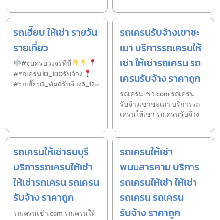
รถเฮี๊ยบ ให้เช่า รายวัน
รถเครนรับจ้างเขาชะ
รายเที่ยว
เมา บริการรถเครนให้
เช่า ให้เช่ารถเครน รถ
#จบครบวงจรที่นี่
#รถเครน10_100รับจ้าง
เครนรับจ้าง ราคาถูก
#รถเฮี๊ยบ3_ตัน8รับจ้าง6_12ล
รถเครนเช่า.com รถเครน
รับจ้างเขาชะเมา บริการรถ
เครนให้เช่า รถเครนรับจ้าง
รถเครนให้เช่าธนบุรี
รถเครนให้เช่า
บริการรถเครนให้เช่า
พนมสารคาม บริการ
ให้เช่ารถเครน รถเครน
รถเครนให้เช่า ให้เช่า
รับจ้าง ราคาถูก
รถเครน รถเครน
รับจ้าง ราคาถูก
รถเครนเช่า.com รถเครนให้