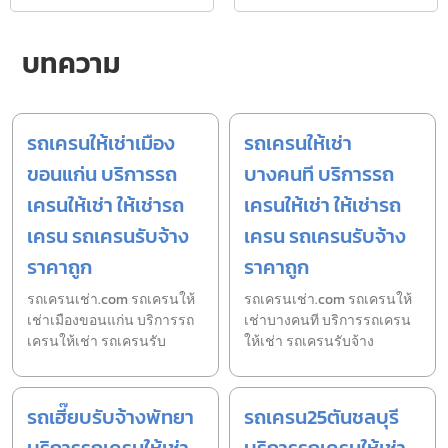
บทความ
รถเครนให้เช่าเมือง
รถเครนให้เช่า
ขอนแก่น บริการรถ
บางคนที บริการรถ
เครนให้เช่า ให้เช่ารถ
เครนให้เช่า ให้เช่ารถ
เครน รถเครนรับจ้าง
เครน รถเครนรับจ้าง
ราคาถูก
ราคาถูก
รถเครนเช่า.com รถเครนให้
รถเครนเช่า.com รถเครนให้
เช่าเมืองขอนแก่น บริการรถ
เช่าบางคนที บริการรถเครน
เครนให้เช่า รถเครนรับ
ให้เช่า รถเครนรับจ้าง
รถเฮี๊ยบรับจ้างพัทยา
รถเครน25ตันชลบุรี
บริการรถเครนให้เช่า
บริการรถเครนให้เช่า