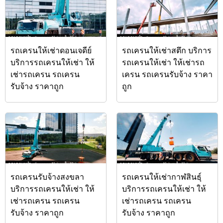
รถเครนให้เช่าดอนเจดีย์
รถเครนให้เช่าสตึก บริการ
บริการรถเครนให้เช่า ให้
รถเครนให้เช่า ให้เช่ารถ
เช่ารถเครน รถเครน
เครน รถเครนรับจ้าง ราคา
รับจ้าง ราคาถูก
ถูก
รถเครนรับจ้างสงขลา
รถเครนให้เช่ากาฬสินธุ์
บริการรถเครนให้เช่า ให้
บริการรถเครนให้เช่า ให้
เช่ารถเครน รถเครน
เช่ารถเครน รถเครน
รับจ้าง ราคาถูก
รับจ้าง ราคาถูก