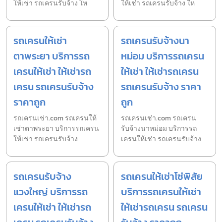
ให้เช่า รถเครนรับจ้าง ให
ให้เช่า รถเครนรับจ้าง ให
รถเครนให้เช่า
รถเครนรับจ้างนา
ตาพระยา บริการรถ
หม่อม บริการรถเครน
เครนให้เช่า ให้เช่ารถ
ให้เช่า ให้เช่ารถเครน
เครน รถเครนรับจ้าง
รถเครนรับจ้าง ราคา
ราคาถูก
ถูก
รถเครนเช่า.com รถเครนให้
รถเครนเช่า.com รถเครน
เช่าตาพระยา บริการรถเครน
รับจ้างนาหม่อม บริการรถ
ให้เช่า รถเครนรับจ้าง
เครนให้เช่า รถเครนรับจ้าง
รถเครนรับจ้าง
รถเครนให้เช่าโซ่พิสัย
แวงใหญ่ บริการรถ
บริการรถเครนให้เช่า
เครนให้เช่า ให้เช่ารถ
ให้เช่ารถเครน รถเครน