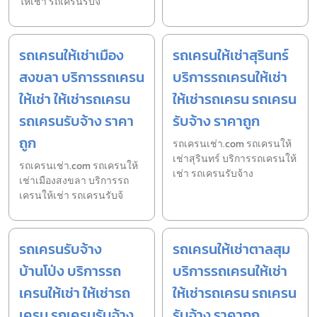
ให้เช่า รถเครนรับจ้
รถเครนให้เช่าเมือง
รถเครนให้เช่าสุรินทร์
สงขลา บริการรถเครน
บริการรถเครนให้เช่า
ให้เช่า ให้เช่ารถเครน
ให้เช่ารถเครน รถเครน
รถเครนรับจ้าง ราคา
รับจ้าง ราคาถูก
ถูก
รถเครนเช่า.com รถเครนให้
เช่าสุรินทร์ บริการรถเครนให้
รถเครนเช่า.com รถเครนให้
เช่า รถเครนรับจ้าง
เช่าเมืองสงขลา บริการรถ
เครนให้เช่า รถเครนรับจ้
รถเครนรับจ้าง
รถเครนให้เช่าตาลสุม
บ้านโป่ง บริการรถ
บริการรถเครนให้เช่า
เครนให้เช่า ให้เช่ารถ
ให้เช่ารถเครน รถเครน
เครน รถเครนรับจ้าง
รับจ้าง ราคาถูก