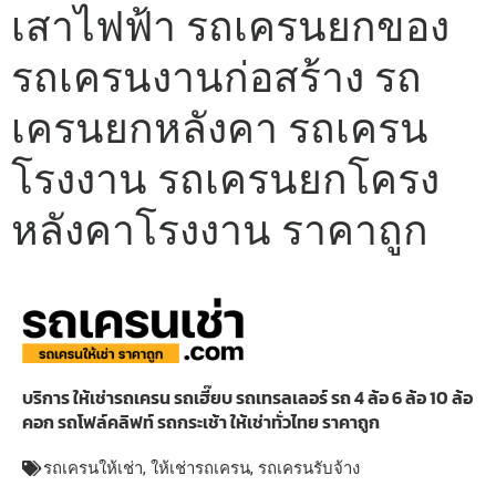
เสาไฟฟ้า รถเครนยกของ
รถเครนงานก่อสร้าง รถ
เครนยกหลังคา รถเครน
โรงงาน รถเครนยกโครง
หลังคาโรงงาน ราคาถูก
บริการ ให้เช่ารถเครน รถเฮี๊ยบ รถเทรลเลอร์ รถ 4 ล้อ 6 ล้อ 10 ล้อ
คอก รถโฟล์คลิฟท์ รถกระเช้า ให้เช่าทั่วไทย ราคาถูก
รถเครนให้เช่า
,
ให้เช่ารถเครน
,
รถเครนรับจ้าง