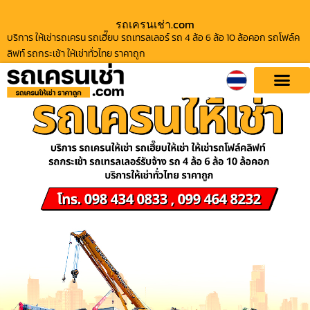
รถเครนเช่า.com
บริการ ให้เช่ารถเครน รถเฮี๊ยบ รถเทรลเลอร์ รถ 4 ล้อ 6 ล้อ 10 ล้อคอก รถโฟล์ค
ลิฟท์ รถกระเช้า ให้เช่าทั่วไทย ราคาถูก