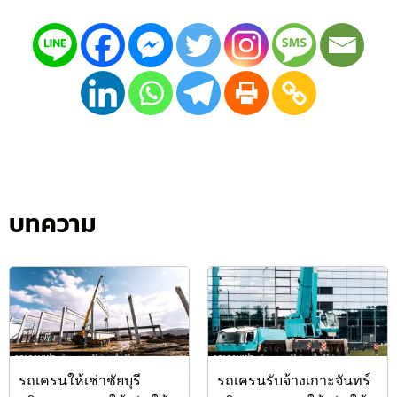
บทความ
รถเครนให้เช่าชัยบุรี
รถเครนรับจ้างเกาะจันทร์