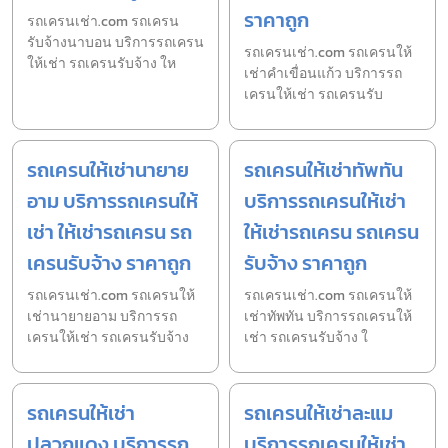
ราคาถูก
รถเครนเช่า.com รถเครน
รับจ้างนาบอน บริการรถเครน
รถเครนเช่า.com รถเครนให้
ให้เช่า รถเครนรับจ้าง ให
เช่าคำเขื่อนแก้ว บริการรถ
เครนให้เช่า รถเครนรับ
รถเครนให้เช่านายาย
รถเครนให้เช่าทัพทัน
อาม บริการรถเครนให้
บริการรถเครนให้เช่า
เช่า ให้เช่ารถเครน รถ
ให้เช่ารถเครน รถเครน
เครนรับจ้าง ราคาถูก
รับจ้าง ราคาถูก
รถเครนเช่า.com รถเครนให้
รถเครนเช่า.com รถเครนให้
เช่านายายอาม บริการรถ
เช่าทัพทัน บริการรถเครนให้
เครนให้เช่า รถเครนรับจ้าง
เช่า รถเครนรับจ้าง ใ
รถเครนให้เช่า
รถเครนให้เช่าละแม
ปลวกแดง บริการรถ
บริการรถเครนให้เช่า