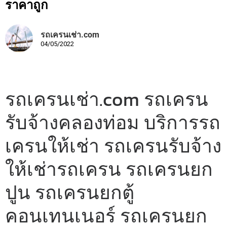
ราคาถูก
รถเครนเช่า.com
04/05/2022
รถเครนเช่า.com รถเครน
รับจ้างคลองท่อม บริการรถ
เครนให้เช่า รถเครนรับจ้าง
ให้เช่ารถเครน รถเครนยก
ปูน รถเครนยกตู้
คอนเทนเนอร์ รถเครนยก