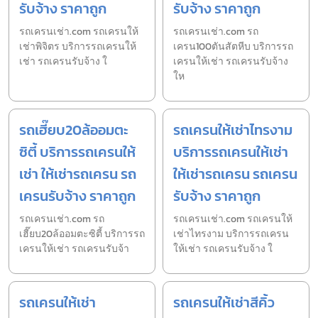
รับจ้าง ราคาถูก
รับจ้าง ราคาถูก
รถเครนเช่า.com รถเครนให้
รถเครนเช่า.com รถ
เช่าพิจิตร บริการรถเครนให้
เครน100ตันสัตหีบ บริการรถ
เช่า รถเครนรับจ้าง ใ
เครนให้เช่า รถเครนรับจ้าง
ให
รถเฮี๊ยบ20ล้ออมตะ
รถเครนให้เช่าไทรงาม
ซิตี้ บริการรถเครนให้
บริการรถเครนให้เช่า
เช่า ให้เช่ารถเครน รถ
ให้เช่ารถเครน รถเครน
เครนรับจ้าง ราคาถูก
รับจ้าง ราคาถูก
รถเครนเช่า.com รถ
รถเครนเช่า.com รถเครนให้
เฮี๊ยบ20ล้ออมตะซิตี้ บริการรถ
เช่าไทรงาม บริการรถเครน
เครนให้เช่า รถเครนรับจ้า
ให้เช่า รถเครนรับจ้าง ใ
รถเครนให้เช่า
รถเครนให้เช่าสีคิ้ว