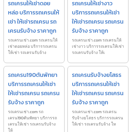
รถเครนให้เช่าดอย
รถเครนให้เช่างาว
หล่อ บริการรถเครนให้
บริการรถเครนให้เช่า
เช่า ให้เช่ารถเครน รถ
ให้เช่ารถเครน รถเครน
เครนรับจ้าง ราคาถูก
รับจ้าง ราคาถูก
รถเครนเช่า.com รถเครนให้
รถเครนเช่า.com รถเครนให้
เช่าดอยหล่อ บริการรถเครน
เช่างาว บริการรถเครนให้เช่า
ให้เช่า รถเครนรับจ้าง
รถเครนรับจ้าง ให้เ
รถเครน190ตันพัทยา
รถเครนรับจ้างยโสธร
บริการรถเครนให้เช่า
บริการรถเครนให้เช่า
ให้เช่ารถเครน รถเครน
ให้เช่ารถเครน รถเครน
รับจ้าง ราคาถูก
รับจ้าง ราคาถูก
รถเครนเช่า.com รถ
รถเครนเช่า.com รถเครน
เครน190ตันพัทยา บริการรถ
รับจ้างยโสธร บริการรถเครน
เครนให้เช่า รถเครนรับจ้าง
ให้เช่า รถเครนรับจ้าง ให
ให้