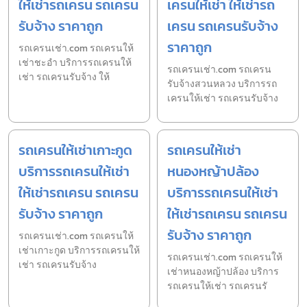
ให้เช่ารถเครน รถเครน
เครนให้เช่า ให้เช่ารถ
รับจ้าง ราคาถูก
เครน รถเครนรับจ้าง
ราคาถูก
รถเครนเช่า.com รถเครนให้
เช่าชะอำ บริการรถเครนให้
รถเครนเช่า.com รถเครน
เช่า รถเครนรับจ้าง ให้
รับจ้างสวนหลวง บริการรถ
เครนให้เช่า รถเครนรับจ้าง
รถเครนให้เช่าเกาะกูด
รถเครนให้เช่า
บริการรถเครนให้เช่า
หนองหญ้าปล้อง
ให้เช่ารถเครน รถเครน
บริการรถเครนให้เช่า
รับจ้าง ราคาถูก
ให้เช่ารถเครน รถเครน
รับจ้าง ราคาถูก
รถเครนเช่า.com รถเครนให้
เช่าเกาะกูด บริการรถเครนให้
รถเครนเช่า.com รถเครนให้
เช่า รถเครนรับจ้าง
เช่าหนองหญ้าปล้อง บริการ
รถเครนให้เช่า รถเครนรั