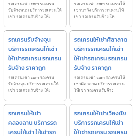
รถเครนเช่า.com รถเครน
รถเครนเช่า.com รถเครนให้
รับจ้างพนม บริการรถเครนให้
เช่านาวัง บริการรถเครนให้
เช่า รถเครนรับจ้าง ให้เ
เช่า รถเครนรับจ้าง ให
รถเครนรับจ้างจุน
รถเครนให้เช่าศิลาลาด
บริการรถเครนให้เช่า
บริการรถเครนให้เช่า
ให้เช่ารถเครน รถเครน
ให้เช่ารถเครน รถเครน
รับจ้าง ราคาถูก
รับจ้าง ราคาถูก
รถเครนเช่า.com รถเครน
รถเครนเช่า.com รถเครนให้
รับจ้างจุน บริการรถเครนให้
เช่าศิลาลาด บริการรถเครน
เช่า รถเครนรับจ้าง ให้เ
ให้เช่า รถเครนรับจ้าง
รถเครนให้เช่า
รถเครนให้เช่าเวียงชัย
คลองลาน บริการรถ
บริการรถเครนให้เช่า
เครนให้เช่า ให้เช่ารถ
ให้เช่ารถเครน รถเครน