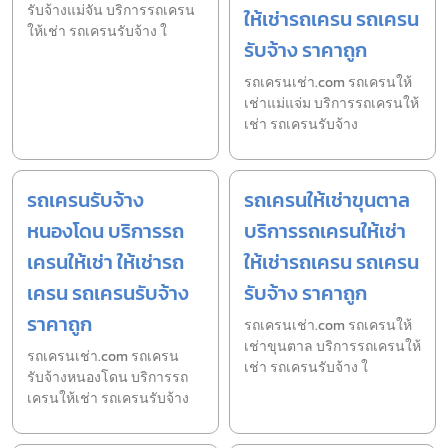
รับจ้างแม่จัน บริการรถเครน
ให้เช่ารถเครน รถเครน
ให้เช่า รถเครนรับจ้าง ใ
รับจ้าง ราคาถูก
รถเครนเช่า.com รถเครนให้
เช่าแม่แจ่ม บริการรถเครนให้
เช่า รถเครนรับจ้าง
รถเครนรับจ้าง
รถเครนให้เช่าขุนตาล
หนองโดน บริการรถ
บริการรถเครนให้เช่า
เครนให้เช่า ให้เช่ารถ
ให้เช่ารถเครน รถเครน
เครน รถเครนรับจ้าง
รับจ้าง ราคาถูก
ราคาถูก
รถเครนเช่า.com รถเครนให้
เช่าขุนตาล บริการรถเครนให้
รถเครนเช่า.com รถเครน
เช่า รถเครนรับจ้าง ใ
รับจ้างหนองโดน บริการรถ
เครนให้เช่า รถเครนรับจ้าง