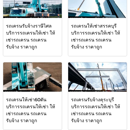
รถเครนรับจ้างราษีไศล
รถเครนให้เช่าสรรคบุรี
บริการรถเครนให้เช่า ให้
บริการรถเครนให้เช่า ให้
เช่ารถเครน รถเครน
เช่ารถเครน รถเครน
รับจ้าง ราคาถูก
รับจ้าง ราคาถูก
รถเครนให้เช่า60ตัน
รถเครนรับจ้างคุระบุรี
บริการรถเครนให้เช่า ให้
บริการรถเครนให้เช่า ให้
เช่ารถเครน รถเครน
เช่ารถเครน รถเครน
รับจ้าง ราคาถูก
รับจ้าง ราคาถูก