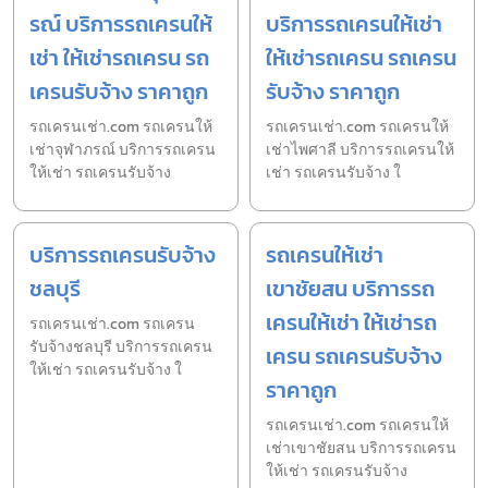
รณ์ บริการรถเครนให้
บริการรถเครนให้เช่า
เช่า ให้เช่ารถเครน รถ
ให้เช่ารถเครน รถเครน
เครนรับจ้าง ราคาถูก
รับจ้าง ราคาถูก
รถเครนเช่า.com รถเครนให้
รถเครนเช่า.com รถเครนให้
เช่าจุฬาภรณ์ บริการรถเครน
เช่าไพศาลี บริการรถเครนให้
ให้เช่า รถเครนรับจ้าง
เช่า รถเครนรับจ้าง ใ
บริการรถเครนรับจ้าง
รถเครนให้เช่า
ชลบุรี
เขาชัยสน บริการรถ
เครนให้เช่า ให้เช่ารถ
รถเครนเช่า.com รถเครน
รับจ้างชลบุรี บริการรถเครน
เครน รถเครนรับจ้าง
ให้เช่า รถเครนรับจ้าง ใ
ราคาถูก
รถเครนเช่า.com รถเครนให้
เช่าเขาชัยสน บริการรถเครน
ให้เช่า รถเครนรับจ้าง