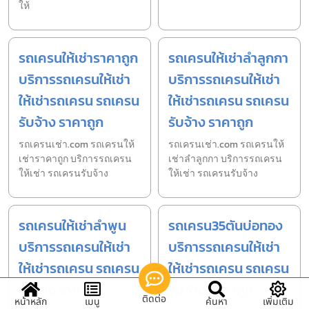
ให้
รถเครนให้เช่าราคาถูก
รถเครนให้เช่าลำลูกกา
บริการรถเครนให้เช่า
บริการรถเครนให้เช่า
ให้เช่ารถเครน รถเครน
ให้เช่ารถเครน รถเครน
รับจ้าง ราคาถูก
รับจ้าง ราคาถูก
รถเครนเช่า.com รถเครนให้
รถเครนเช่า.com รถเครนให้
เช่าราคาถูก บริการรถเครน
เช่าลำลูกกา บริการรถเครน
ให้เช่า รถเครนรับจ้าง
ให้เช่า รถเครนรับจ้าง
รถเครนให้เช่าลำพูน
รถเครน35ตันบ่อทอง
บริการรถเครนให้เช่า
บริการรถเครนให้เช่า
ให้เช่ารถเครน รถเครน
ให้เช่ารถเครน รถเครน
รับจ้าง ราคาถูก
รับจ้าง ราคาถูก
ติดต่อ
หน้าหลัก
เมนู
ค้นหา
เพิ่มเติม