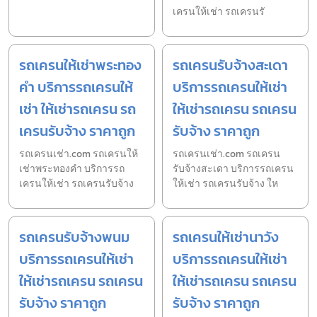
เครนให้เช่า รถเครนรั
รถเครนให้เช่าพระทอง
รถเครนรับจ้างสะเดา
คำ บริการรถเครนให้
บริการรถเครนให้เช่า
เช่า ให้เช่ารถเครน รถ
ให้เช่ารถเครน รถเครน
เครนรับจ้าง ราคาถูก
รับจ้าง ราคาถูก
รถเครนเช่า.com รถเครนให้
รถเครนเช่า.com รถเครน
เช่าพระทองคำ บริการรถ
รับจ้างสะเดา บริการรถเครน
เครนให้เช่า รถเครนรับจ้าง
ให้เช่า รถเครนรับจ้าง ให
รถเครนรับจ้างพนม
รถเครนให้เช่านาวัง
บริการรถเครนให้เช่า
บริการรถเครนให้เช่า
ให้เช่ารถเครน รถเครน
ให้เช่ารถเครน รถเครน
รับจ้าง ราคาถูก
รับจ้าง ราคาถูก