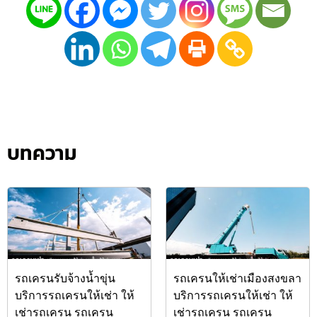
บทความ
รถเครนรับจ้างน้ำขุ่น
รถเครนให้เช่าเมืองสงขลา
บริการรถเครนให้เช่า ให้
บริการรถเครนให้เช่า ให้
เช่ารถเครน รถเครน
เช่ารถเครน รถเครน