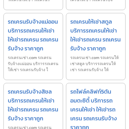
รถเครนรับจ้างแม่ออน
รถเครนให้เช่าสตูล
บริการรถเครนให้เช่า
บริการรถเครนให้เช่า
ให้เช่ารถเครน รถเครน
ให้เช่ารถเครน รถเครน
รับจ้าง ราคาถูก
รับจ้าง ราคาถูก
รถเครนเช่า.com รถเครน
รถเครนเช่า.com รถเครนให้
รับจ้างแม่ออน บริการรถเครน
เช่าสตูล บริการรถเครนให้
ให้เช่า รถเครนรับจ้าง ใ
เช่า รถเครนรับจ้าง ให้
รถเครนรับจ้างสิชล
รถโฟล์คลิฟท์5ตัน
บริการรถเครนให้เช่า
อมตะซิตี้ บริการรถ
ให้เช่ารถเครน รถเครน
เครนให้เช่า ให้เช่ารถ
รับจ้าง ราคาถูก
เครน รถเครนรับจ้าง
ราคาถูก
รถเครนเช่า.com รถเครน