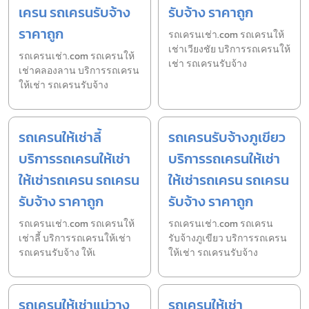
เครน รถเครนรับจ้าง
รับจ้าง ราคาถูก
ราคาถูก
รถเครนเช่า.com รถเครนให้
เช่าเวียงชัย บริการรถเครนให้
รถเครนเช่า.com รถเครนให้
เช่า รถเครนรับจ้าง
เช่าคลองลาน บริการรถเครน
ให้เช่า รถเครนรับจ้าง
รถเครนให้เช่าลี้
รถเครนรับจ้างภูเขียว
บริการรถเครนให้เช่า
บริการรถเครนให้เช่า
ให้เช่ารถเครน รถเครน
ให้เช่ารถเครน รถเครน
รับจ้าง ราคาถูก
รับจ้าง ราคาถูก
รถเครนเช่า.com รถเครนให้
รถเครนเช่า.com รถเครน
เช่าลี้ บริการรถเครนให้เช่า
รับจ้างภูเขียว บริการรถเครน
รถเครนรับจ้าง ให้เ
ให้เช่า รถเครนรับจ้าง
รถเครนให้เช่าแม่วาง
รถเครนให้เช่า