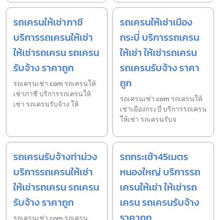
รถเครนให้เช่าภาชี
รถเครนให้เช่าเมือง
บริการรถเครนให้เช่า
กระบี่ บริการรถเครน
ให้เช่ารถเครน รถเครน
ให้เช่า ให้เช่ารถเครน
รับจ้าง ราคาถูก
รถเครนรับจ้าง ราคา
ถูก
รถเครนเช่า.com รถเครนให้
เช่าภาชี บริการรถเครนให้
รถเครนเช่า.com รถเครนให้
เช่า รถเครนรับจ้าง ให้
เช่าเมืองกระบี่ บริการรถเครน
ให้เช่า รถเครนรับจ
รถเครนรับจ้างท่าม่วง
รถกระเช้า45เมตร
บริการรถเครนให้เช่า
หนองใหญ่ บริการรถ
ให้เช่ารถเครน รถเครน
เครนให้เช่า ให้เช่ารถ
รับจ้าง ราคาถูก
เครน รถเครนรับจ้าง
ราคาถูก
รถเครนเช่า.com รถเครน