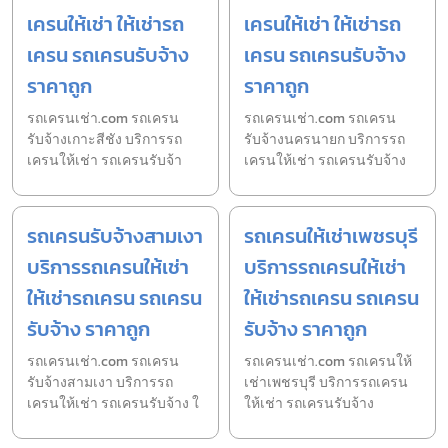
เครนให้เช่า ให้เช่ารถ
เครนให้เช่า ให้เช่ารถ
เครน รถเครนรับจ้าง
เครน รถเครนรับจ้าง
ราคาถูก
ราคาถูก
รถเครนเช่า.com รถเครน
รถเครนเช่า.com รถเครน
รับจ้างเกาะสีชัง บริการรถ
รับจ้างนครนายก บริการรถ
เครนให้เช่า รถเครนรับจ้า
เครนให้เช่า รถเครนรับจ้าง
รถเครนรับจ้างสามเงา
รถเครนให้เช่าเพชรบุรี
บริการรถเครนให้เช่า
บริการรถเครนให้เช่า
ให้เช่ารถเครน รถเครน
ให้เช่ารถเครน รถเครน
รับจ้าง ราคาถูก
รับจ้าง ราคาถูก
รถเครนเช่า.com รถเครน
รถเครนเช่า.com รถเครนให้
รับจ้างสามเงา บริการรถ
เช่าเพชรบุรี บริการรถเครน
เครนให้เช่า รถเครนรับจ้าง ใ
ให้เช่า รถเครนรับจ้าง