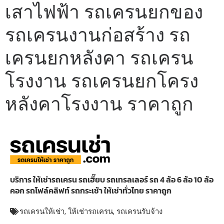
เสาไฟฟ้า รถเครนยกของ
รถเครนงานก่อสร้าง รถ
เครนยกหลังคา รถเครน
โรงงาน รถเครนยกโครง
หลังคาโรงงาน ราคาถูก
บริการ ให้เช่ารถเครน รถเฮี๊ยบ รถเทรลเลอร์ รถ 4 ล้อ 6 ล้อ 10 ล้อ
คอก รถโฟล์คลิฟท์ รถกระเช้า ให้เช่าทั่วไทย ราคาถูก
รถเครนให้เช่า
,
ให้เช่ารถเครน
,
รถเครนรับจ้าง