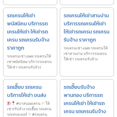
รถเครนให้เช่า
รถเครนให้เช่าสามง่าม
พนัสนิคม บริการรถ
บริการรถเครนให้เช่า
เครนให้เช่า ให้เช่ารถ
ให้เช่ารถเครน รถเครน
เครน รถเครนรับจ้าง
รับจ้าง ราคาถูก
ราคาถูก
รถเครนเช่า.com รถเครนให้
เช่าสามง่าม บริการรถเครน
รถเครนเช่า.com รถเครนให้
ให้เช่า รถเครนรับจ้าง
เช่าพนัสนิคม บริการรถเครน
ให้เช่า รถเครนรับจ้าง
รถเฮี๊ยบ รถเครน
รถเฮี๊ยบรับจ้าง
บริการให้เช่า ขนส่ง
พานทอง บริการรถ
เครนให้เช่า ให้เช่ารถ
#บาสบอยเครน
ให้
เช่า/รับจ้าง รถเฮี๊ยบ รถเครน
เครน รถเครนรับจ้าง
รถเทรลเลอร์
#รถเครน