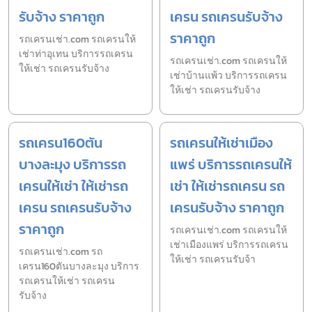
รับจ้าง ราคาถูก
เครน รถเครนรับจ้าง
ราคาถูก
รถเครนเช่า.com รถเครนให้
เช่าท่าอุเทน บริการรถเครน
รถเครนเช่า.com รถเครนให้
ให้เช่า รถเครนรับจ้าง
เช่าบ้านแพ้ว บริการรถเครน
ให้เช่า รถเครนรับจ้าง
รถเครน160ตัน
รถเครนให้เช่าเมือง
บางละมุง บริการรถ
แพร่ บริการรถเครนให้
เครนให้เช่า ให้เช่ารถ
เช่า ให้เช่ารถเครน รถ
เครน รถเครนรับจ้าง
เครนรับจ้าง ราคาถูก
ราคาถูก
รถเครนเช่า.com รถเครนให้
เช่าเมืองแพร่ บริการรถเครน
รถเครนเช่า.com รถ
ให้เช่า รถเครนรับจ้า
เครน160ตันบางละมุง บริการ
รถเครนให้เช่า รถเครน
รับจ้าง