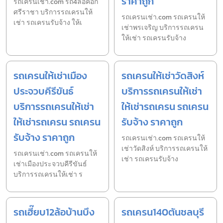
ราคาถูก
รถเครนเช่า.com รถ4ล้อคอก
ศรีราชา บริการรถเครนให้
รถเครนเช่า.com รถเครนให้
เช่า รถเครนรับจ้าง ให้เ
เช่าพรเจริญ บริการรถเครน
ให้เช่า รถเครนรับจ้าง
รถเครนให้เช่าเมือง
รถเครนให้เช่าวัดสิงห์
ประจวบคีรีขันธ์
บริการรถเครนให้เช่า
บริการรถเครนให้เช่า
ให้เช่ารถเครน รถเครน
ให้เช่ารถเครน รถเครน
รับจ้าง ราคาถูก
รับจ้าง ราคาถูก
รถเครนเช่า.com รถเครนให้
เช่าวัดสิงห์ บริการรถเครนให้
รถเครนเช่า.com รถเครนให้
เช่า รถเครนรับจ้าง
เช่าเมืองประจวบคีรีขันธ์
บริการรถเครนให้เช่า ร
รถเฮี๊ยบ12ล้อบ้านบึง
รถเครน140ตันชลบุรี