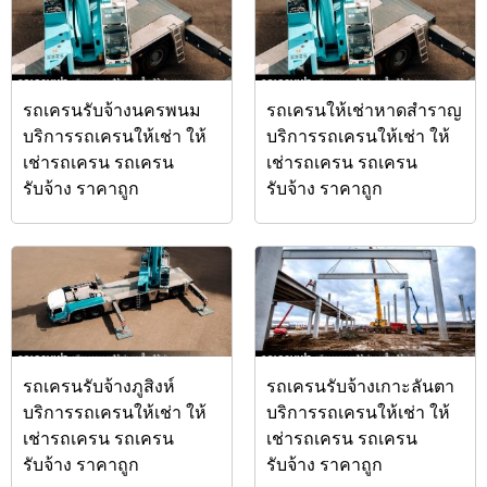
รถเครนรับจ้างนครพนม
รถเครนให้เช่าหาดสำราญ
บริการรถเครนให้เช่า ให้
บริการรถเครนให้เช่า ให้
เช่ารถเครน รถเครน
เช่ารถเครน รถเครน
รับจ้าง ราคาถูก
รับจ้าง ราคาถูก
รถเครนรับจ้างภูสิงห์
รถเครนรับจ้างเกาะลันตา
บริการรถเครนให้เช่า ให้
บริการรถเครนให้เช่า ให้
เช่ารถเครน รถเครน
เช่ารถเครน รถเครน
รับจ้าง ราคาถูก
รับจ้าง ราคาถูก