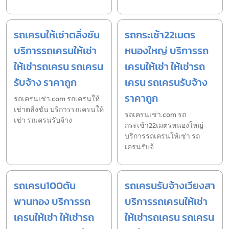
รถเครนให้เช่าตลิ่งชัน
รถกระเช้า22เมตร
บริการรถเครนให้เช่า
หนองใหญ่ บริการรถ
ให้เช่ารถเครน รถเครน
เครนให้เช่า ให้เช่ารถ
รับจ้าง ราคาถูก
เครน รถเครนรับจ้าง
ราคาถูก
รถเครนเช่า.com รถเครนให้
เช่าตลิ่งชัน บริการรถเครนให้
รถเครนเช่า.com รถ
เช่า รถเครนรับจ้าง
กระเช้า22เมตรหนองใหญ่
บริการรถเครนให้เช่า รถ
เครนรับจ้
รถเครน100ตัน
รถเครนรับจ้างเวียงสา
พานทอง บริการรถ
บริการรถเครนให้เช่า
เครนให้เช่า ให้เช่ารถ
ให้เช่ารถเครน รถเครน