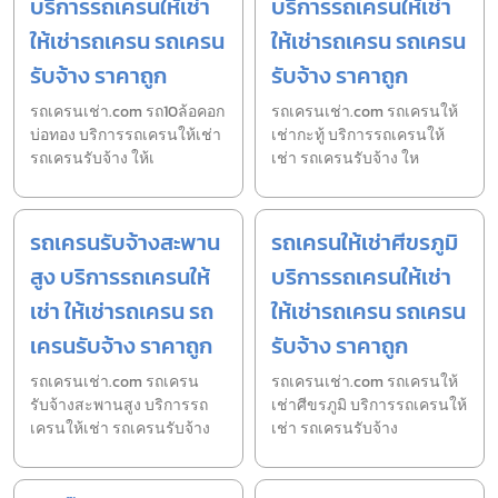
บริการรถเครนให้เช่า
บริการรถเครนให้เช่า
ให้เช่ารถเครน รถเครน
ให้เช่ารถเครน รถเครน
รับจ้าง ราคาถูก
รับจ้าง ราคาถูก
รถเครนเช่า.com รถ10ล้อคอก
รถเครนเช่า.com รถเครนให้
บ่อทอง บริการรถเครนให้เช่า
เช่ากะทู้ บริการรถเครนให้
รถเครนรับจ้าง ให้เ
เช่า รถเครนรับจ้าง ให
รถเครนรับจ้างสะพาน
รถเครนให้เช่าศีขรภูมิ
สูง บริการรถเครนให้
บริการรถเครนให้เช่า
เช่า ให้เช่ารถเครน รถ
ให้เช่ารถเครน รถเครน
เครนรับจ้าง ราคาถูก
รับจ้าง ราคาถูก
รถเครนเช่า.com รถเครน
รถเครนเช่า.com รถเครนให้
รับจ้างสะพานสูง บริการรถ
เช่าศีขรภูมิ บริการรถเครนให้
เครนให้เช่า รถเครนรับจ้าง
เช่า รถเครนรับจ้าง