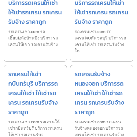
บริการรถเครนให้เช่า
บริการรถเครนให้เช่า
ให้เช่ารถเครน รถเครน
ให้เช่ารถเครน รถเครน
รับจ้าง ราคาถูก
รับจ้าง ราคาถูก
รถเครนเช่า.com รถ
รถเครนเช่า.com รถ
เฮี๊ยบ12ล้อบ้านบึง บริการรถ
เครน140ตันชลบุรี บริการรถ
เครนให้เช่า รถเครนรับจ้าง
เครนให้เช่า รถเครนรับจ้าง
ให
รถเครนให้เช่า
รถเครนรับจ้าง
กบินทร์บุรี บริการรถ
หนองจอก บริการรถ
เครนให้เช่า ให้เช่ารถ
เครนให้เช่า ให้เช่ารถ
เครน รถเครนรับจ้าง
เครน รถเครนรับจ้าง
ราคาถูก
ราคาถูก
รถเครนเช่า.com รถเครนให้
รถเครนเช่า.com รถเครน
เช่ากบินทร์บุรี บริการรถเครน
รับจ้างหนองจอก บริการรถ
ให้เช่า รถเครนรับจ
เครนให้เช่า รถเครนรับจ้าง