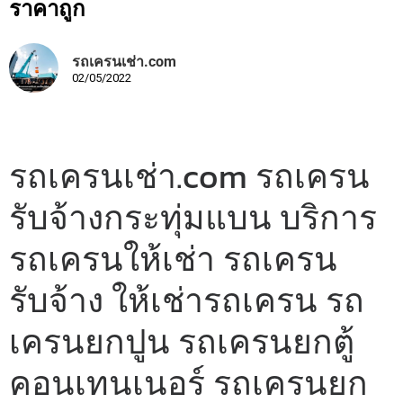
ราคาถูก
รถเครนเช่า.com
02/05/2022
รถเครนเช่า.com รถเครน
รับจ้างกระทุ่มแบน บริการ
รถเครนให้เช่า รถเครน
รับจ้าง ให้เช่ารถเครน รถ
เครนยกปูน รถเครนยกตู้
คอนเทนเนอร์ รถเครนยก