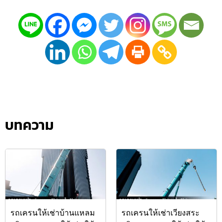
บทความ
รถเครนให้เช่าบ้านแหลม
รถเครนให้เช่าเวียงสระ