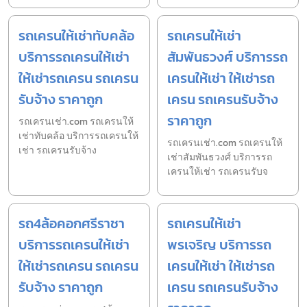
รถเครนให้เช่าทับคล้อ
รถเครนให้เช่า
บริการรถเครนให้เช่า
สัมพันธวงศ์ บริการรถ
ให้เช่ารถเครน รถเครน
เครนให้เช่า ให้เช่ารถ
รับจ้าง ราคาถูก
เครน รถเครนรับจ้าง
ราคาถูก
รถเครนเช่า.com รถเครนให้
เช่าทับคล้อ บริการรถเครนให้
รถเครนเช่า.com รถเครนให้
เช่า รถเครนรับจ้าง
เช่าสัมพันธวงศ์ บริการรถ
เครนให้เช่า รถเครนรับจ
รถ4ล้อคอกศรีราชา
รถเครนให้เช่า
บริการรถเครนให้เช่า
พรเจริญ บริการรถ
ให้เช่ารถเครน รถเครน
เครนให้เช่า ให้เช่ารถ
รับจ้าง ราคาถูก
เครน รถเครนรับจ้าง