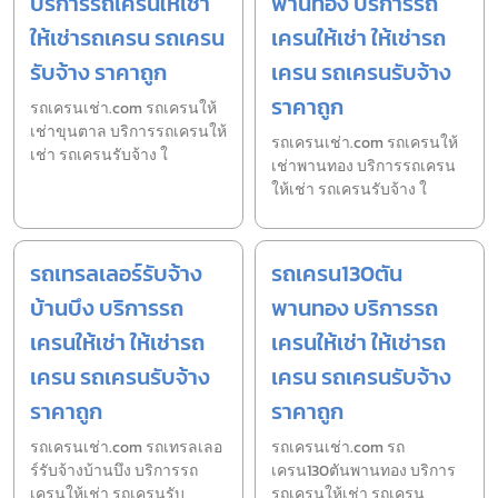
บริการรถเครนให้เช่า
พานทอง บริการรถ
ให้เช่ารถเครน รถเครน
เครนให้เช่า ให้เช่ารถ
รับจ้าง ราคาถูก
เครน รถเครนรับจ้าง
ราคาถูก
รถเครนเช่า.com รถเครนให้
เช่าขุนตาล บริการรถเครนให้
รถเครนเช่า.com รถเครนให้
เช่า รถเครนรับจ้าง ใ
เช่าพานทอง บริการรถเครน
ให้เช่า รถเครนรับจ้าง ใ
รถเทรลเลอร์รับจ้าง
รถเครน130ตัน
บ้านบึง บริการรถ
พานทอง บริการรถ
เครนให้เช่า ให้เช่ารถ
เครนให้เช่า ให้เช่ารถ
เครน รถเครนรับจ้าง
เครน รถเครนรับจ้าง
ราคาถูก
ราคาถูก
รถเครนเช่า.com รถเทรลเลอ
รถเครนเช่า.com รถ
ร์รับจ้างบ้านบึง บริการรถ
เครน130ตันพานทอง บริการ
เครนให้เช่า รถเครนรับ
รถเครนให้เช่า รถเครน