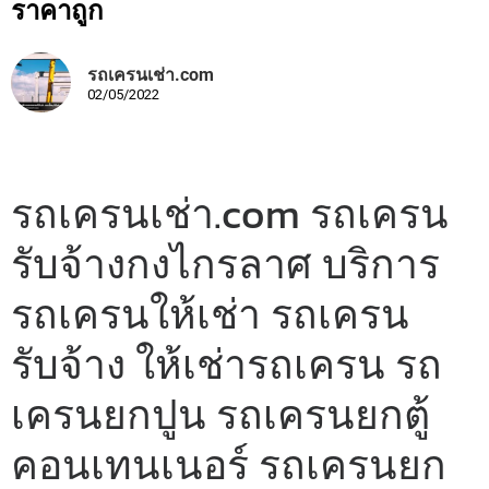
ราคาถูก
รถเครนเช่า.com
02/05/2022
รถเครนเช่า.com รถเครน
รับจ้างกงไกรลาศ บริการ
รถเครนให้เช่า รถเครน
รับจ้าง ให้เช่ารถเครน รถ
เครนยกปูน รถเครนยกตู้
คอนเทนเนอร์ รถเครนยก