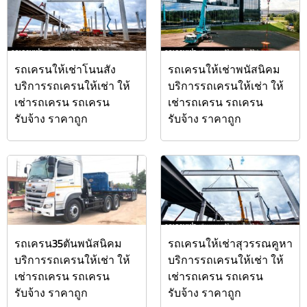
รถเครนให้เช่าโนนสัง
รถเครนให้เช่าพนัสนิคม
บริการรถเครนให้เช่า ให้
บริการรถเครนให้เช่า ให้
เช่ารถเครน รถเครน
เช่ารถเครน รถเครน
รับจ้าง ราคาถูก
รับจ้าง ราคาถูก
รถเครน35ตันพนัสนิคม
รถเครนให้เช่าสุวรรณคูหา
บริการรถเครนให้เช่า ให้
บริการรถเครนให้เช่า ให้
เช่ารถเครน รถเครน
เช่ารถเครน รถเครน
รับจ้าง ราคาถูก
รับจ้าง ราคาถูก