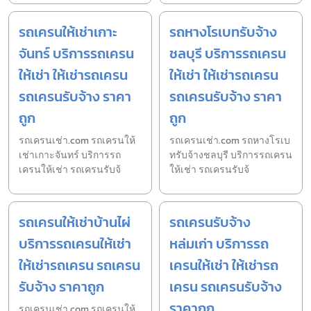
รถเครนให้เช่าเกาะ
รถหางโรเบทรับจ้าง
จันทร์ บริการรถเครน
ชลบุรี บริการรถเครน
ให้เช่า ให้เช่ารถเครน
ให้เช่า ให้เช่ารถเครน
รถเครนรับจ้าง ราคา
รถเครนรับจ้าง ราคา
ถูก
ถูก
รถเครนเช่า.com รถเครนให้
รถเครนเช่า.com รถหางโรเบ
เช่าเกาะจันทร์ บริการรถ
ทรับจ้างชลบุรี บริการรถเครน
เครนให้เช่า รถเครนรับจ้
ให้เช่า รถเครนรับจ้
รถเครนให้เช่าบ้านไผ่
รถเครนรับจ้าง
บริการรถเครนให้เช่า
หล่มเก่า บริการรถ
ให้เช่ารถเครน รถเครน
เครนให้เช่า ให้เช่ารถ
รับจ้าง ราคาถูก
เครน รถเครนรับจ้าง
ราคาถูก
รถเครนเช่า.com รถเครนให้