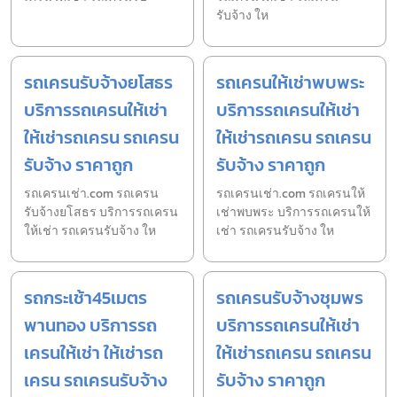
รับจ้าง ให
รถเครนรับจ้างยโสธร
รถเครนให้เช่าพบพระ
บริการรถเครนให้เช่า
บริการรถเครนให้เช่า
ให้เช่ารถเครน รถเครน
ให้เช่ารถเครน รถเครน
รับจ้าง ราคาถูก
รับจ้าง ราคาถูก
รถเครนเช่า.com รถเครน
รถเครนเช่า.com รถเครนให้
รับจ้างยโสธร บริการรถเครน
เช่าพบพระ บริการรถเครนให้
ให้เช่า รถเครนรับจ้าง ให
เช่า รถเครนรับจ้าง ให
รถกระเช้า45เมตร
รถเครนรับจ้างชุมพร
พานทอง บริการรถ
บริการรถเครนให้เช่า
เครนให้เช่า ให้เช่ารถ
ให้เช่ารถเครน รถเครน
เครน รถเครนรับจ้าง
รับจ้าง ราคาถูก