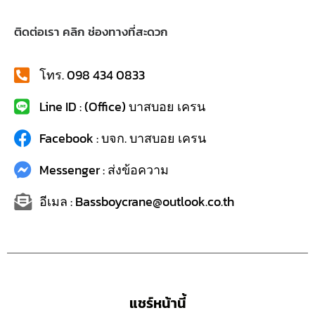
ติดต่อเรา คลิก ช่องทางที่สะดวก
โทร. 098 434 0833
Line ID : (Office) บาสบอย เครน
Facebook : บจก. บาสบอย เครน
Messenger : ส่งข้อความ
อีเมล : Bassboycrane@outlook.co.th
แชร์หน้านี้