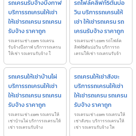
รถเครนรับจ้างบึงกาฬ
รถโฟล์คลิฟท์5ตันบ่อ
บริการรถเครนให้เช่า
วิน บริการรถเครนให้
ให้เช่ารถเครน รถเครน
เช่า ให้เช่ารถเครน รถ
รับจ้าง ราคาถูก
เครนรับจ้าง ราคาถูก
รถเครนเช่า.com รถเครน
รถเครนเช่า.com รถโฟล์ค
รับจ้างบึงกาฬ บริการรถเครน
ลิฟท์5ตันบ่อวิน บริการรถ
ให้เช่า รถเครนรับจ้าง ใ
เครนให้เช่า รถเครนรับจ้า
รถเครนให้เช่าบ้านไผ่
รถเครนให้เช่าสังขะ
บริการรถเครนให้เช่า
บริการรถเครนให้เช่า
ให้เช่ารถเครน รถเครน
ให้เช่ารถเครน รถเครน
รับจ้าง ราคาถูก
รับจ้าง ราคาถูก
รถเครนเช่า.com รถเครนให้
รถเครนเช่า.com รถเครนให้
เช่าบ้านไผ่ บริการรถเครนให้
เช่าสังขะ บริการรถเครนให้
เช่า รถเครนรับจ้าง
เช่า รถเครนรับจ้าง ให