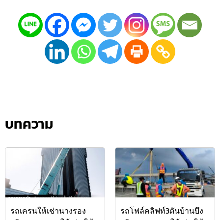
บทความ
รถเครนให้เช่านางรอง
รถโฟล์คลิฟท์3ตันบ้านบึง