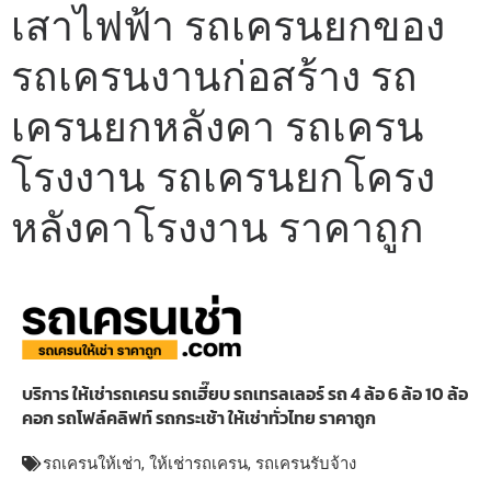
เสาไฟฟ้า รถเครนยกของ
รถเครนงานก่อสร้าง รถ
เครนยกหลังคา รถเครน
โรงงาน รถเครนยกโครง
หลังคาโรงงาน ราคาถูก
บริการ ให้เช่ารถเครน รถเฮี๊ยบ รถเทรลเลอร์ รถ 4 ล้อ 6 ล้อ 10 ล้อ
คอก รถโฟล์คลิฟท์ รถกระเช้า ให้เช่าทั่วไทย ราคาถูก
รถเครนให้เช่า
,
ให้เช่ารถเครน
,
รถเครนรับจ้าง