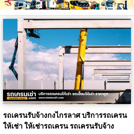
รถเครนรับจ้างกงไกรลาศ บริการรถเครน
ให้เช่า ให้เช่ารถเครน รถเครนรับจ้าง