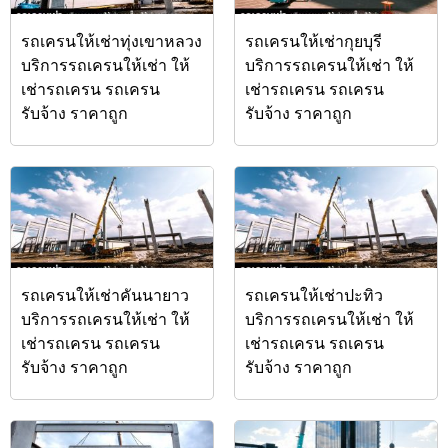
รถเครนให้เช่าทุ่งเขาหลวง
รถเครนให้เช่ากุยบุรี
บริการรถเครนให้เช่า ให้
บริการรถเครนให้เช่า ให้
เช่ารถเครน รถเครน
เช่ารถเครน รถเครน
รับจ้าง ราคาถูก
รับจ้าง ราคาถูก
รถเครนให้เช่าคันนายาว
รถเครนให้เช่าปะทิว
บริการรถเครนให้เช่า ให้
บริการรถเครนให้เช่า ให้
เช่ารถเครน รถเครน
เช่ารถเครน รถเครน
รับจ้าง ราคาถูก
รับจ้าง ราคาถูก