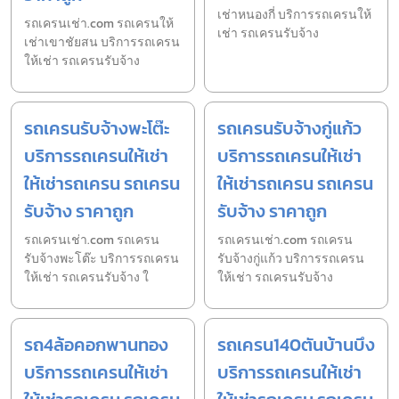
เช่าหนองกี่ บริการรถเครนให้
รถเครนเช่า.com รถเครนให้
เช่า รถเครนรับจ้าง
เช่าเขาชัยสน บริการรถเครน
ให้เช่า รถเครนรับจ้าง
รถเครนรับจ้างพะโต๊ะ
รถเครนรับจ้างกู่แก้ว
บริการรถเครนให้เช่า
บริการรถเครนให้เช่า
ให้เช่ารถเครน รถเครน
ให้เช่ารถเครน รถเครน
รับจ้าง ราคาถูก
รับจ้าง ราคาถูก
รถเครนเช่า.com รถเครน
รถเครนเช่า.com รถเครน
รับจ้างพะโต๊ะ บริการรถเครน
รับจ้างกู่แก้ว บริการรถเครน
ให้เช่า รถเครนรับจ้าง ใ
ให้เช่า รถเครนรับจ้าง
รถ4ล้อคอกพานทอง
รถเครน140ตันบ้านบึง
บริการรถเครนให้เช่า
บริการรถเครนให้เช่า