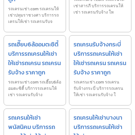
เช่าสารภี บริการรถเครนให้
รถเครนเช่า.com รถเครนให้
เช่า รถเครนรับจ้าง ให
เช่าปทุมราชวงศา บริการรถ
เครนให้เช่า รถเครนรับจ
รถเฮี๊ยบ6ล้ออมตะซิตี้
รถเครนรับจ้างกระบี่
บริการรถเครนให้เช่า
บริการรถเครนให้เช่า
ให้เช่ารถเครน รถเครน
ให้เช่ารถเครน รถเครน
รับจ้าง ราคาถูก
รับจ้าง ราคาถูก
รถเครนเช่า.com รถเฮี๊ยบ6ล้อ
รถเครนเช่า.com รถเครน
อมตะซิตี้ บริการรถเครนให้
รับจ้างกระบี่ บริการรถเครน
เช่า รถเครนรับจ้าง
ให้เช่า รถเครนรับจ้าง ใ
รถเครนให้เช่า
รถเครนให้เช่าบางนา
พนัสนิคม บริการรถ
บริการรถเครนให้เช่า