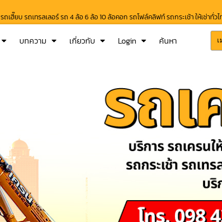
 รถเฮี๊ยบ รถเทรลเลอร์ รถ 4 ล้อ 6 ล้อ 10 ล้อคอก รถโฟล์คลิฟท์ รถกระเช้า ให้เช่าทั่ว
บทความ
เกี่ยวกับ
Login
ค้นหา
เ