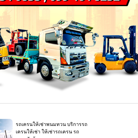
รถเครนให้เช่าพนมทวน บริการรถ
เครนให้เช่า ให้เช่ารถเครน รถ