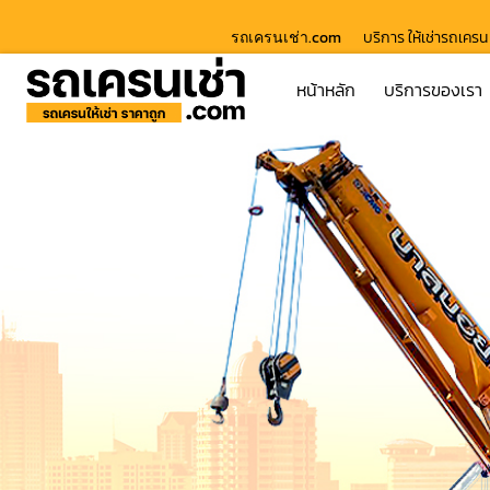
รถเครนเช่า.com
บริการ ให้เช่ารถเครน
หน้าหลัก
บริการของเรา