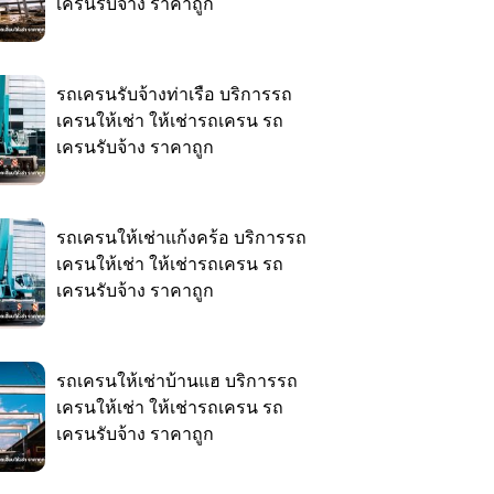
เครนรับจ้าง ราคาถูก
รถเครนรับจ้างท่าเรือ บริการรถ
เครนให้เช่า ให้เช่ารถเครน รถ
เครนรับจ้าง ราคาถูก
รถเครนให้เช่าแก้งคร้อ บริการรถ
เครนให้เช่า ให้เช่ารถเครน รถ
เครนรับจ้าง ราคาถูก
รถเครนให้เช่าบ้านแฮ บริการรถ
เครนให้เช่า ให้เช่ารถเครน รถ
เครนรับจ้าง ราคาถูก