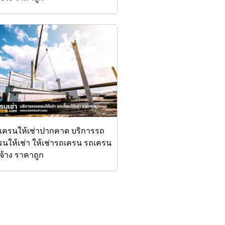
เครนให้เช่าปากคาด บริการรถ
รนให้เช่า ให้เช่ารถเครน รถเครน
บจ้าง ราคาถูก