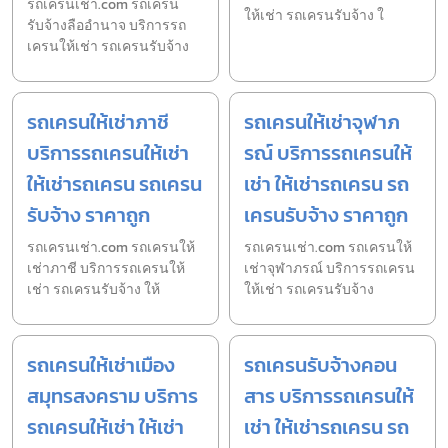
รถเครนเช่า.com รถเครน
ให้เช่า รถเครนรับจ้าง ใ
รับจ้างลืออำนาจ บริการรถ
เครนให้เช่า รถเครนรับจ้าง
รถเครนให้เช่าภาชี
รถเครนให้เช่าจุฬาภ
บริการรถเครนให้เช่า
รณ์ บริการรถเครนให้
ให้เช่ารถเครน รถเครน
เช่า ให้เช่ารถเครน รถ
รับจ้าง ราคาถูก
เครนรับจ้าง ราคาถูก
รถเครนเช่า.com รถเครนให้
รถเครนเช่า.com รถเครนให้
เช่าภาชี บริการรถเครนให้
เช่าจุฬาภรณ์ บริการรถเครน
เช่า รถเครนรับจ้าง ให้
ให้เช่า รถเครนรับจ้าง
รถเครนให้เช่าเมือง
รถเครนรับจ้างคอน
สมุทรสงคราม บริการ
สาร บริการรถเครนให้
รถเครนให้เช่า ให้เช่า
เช่า ให้เช่ารถเครน รถ