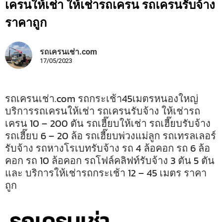
เครนให้เช่า ให้เช่ารถเครน รถเครนรับจ้าง
ราคาถูก
รถเครนเช่า.com
17/05/2023
รถเครนเช่า.com รถกระเช้า45เมตรหนองใหญ่
บริการรถเครนให้เช่า รถเครนรับจ้าง ให้เช่ารถ
เครน 10 – 200 ตัน รถเฮี๊ยบให้เช่า รถเฮี๊ยบรับจ้าง
รถเฮี๊ยบ 6 – 20 ล้อ รถเฮี๊ยบพ่วงแม่ลูก รถเทรลเลอร์
รับจ้าง รถหางโรเบทรับจ้าง รถ 4 ล้อคอก รถ 6 ล้อ
คอก รถ 10 ล้อคอก รถโฟล์คลิฟท์รับจ้าง 3 ตัน 5 ตัน
และ บริการให้เช่ารถกระเช้า 12 – 45 เมตร ราคา
ถูก