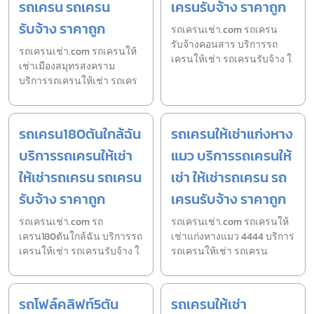
รถเครน รถเครน
เครนรับจ้าง ราคาถูก
รับจ้าง ราคาถูก
รถเครนเช่า.com รถเครน
รับจ้างคอนสาร บริการรถ
รถเครนเช่า.com รถเครนให้
เครนให้เช่า รถเครนรับจ้าง ใ
เช่าเมืองสมุทรสงคราม
บริการรถเครนให้เช่า รถเคร
รถเครน180ตันใกล้ฉัน
รถเครนให้เช่าแก่งหาง
บริการรถเครนให้เช่า
แมว บริการรถเครนให้
ให้เช่ารถเครน รถเครน
เช่า ให้เช่ารถเครน รถ
รับจ้าง ราคาถูก
เครนรับจ้าง ราคาถูก
รถเครนเช่า.com รถ
รถเครนเช่า.com รถเครนให้
เครน180ตันใกล้ฉัน บริการรถ
เช่าแก่งหางแมว 4444 บริการ
เครนให้เช่า รถเครนรับจ้าง ใ
รถเครนให้เช่า รถเครน
รถโฟล์คลิฟท์5ตัน
รถเครนให้เช่า