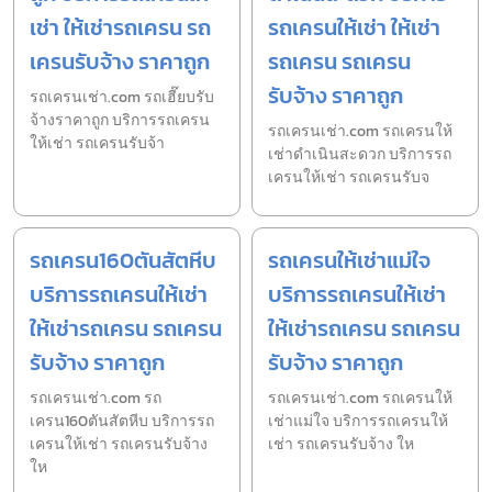
เช่า ให้เช่ารถเครน รถ
รถเครนให้เช่า ให้เช่า
เครนรับจ้าง ราคาถูก
รถเครน รถเครน
รับจ้าง ราคาถูก
รถเครนเช่า.com รถเฮี๊ยบรับ
จ้างราคาถูก บริการรถเครน
รถเครนเช่า.com รถเครนให้
ให้เช่า รถเครนรับจ้า
เช่าดำเนินสะดวก บริการรถ
เครนให้เช่า รถเครนรับจ
รถเครน160ตันสัตหีบ
รถเครนให้เช่าแม่ใจ
บริการรถเครนให้เช่า
บริการรถเครนให้เช่า
ให้เช่ารถเครน รถเครน
ให้เช่ารถเครน รถเครน
รับจ้าง ราคาถูก
รับจ้าง ราคาถูก
รถเครนเช่า.com รถ
รถเครนเช่า.com รถเครนให้
เครน160ตันสัตหีบ บริการรถ
เช่าแม่ใจ บริการรถเครนให้
เครนให้เช่า รถเครนรับจ้าง
เช่า รถเครนรับจ้าง ให
ให