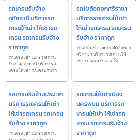
รถเครนรับจ้าง
รถ10ล้อคอกศรีราชา
อุทัยธานี บริการรถ
บริการรถเครนให้เช่า
เครนให้เช่า ให้เช่ารถ
ให้เช่ารถเครน รถเครน
เครน รถเครนรับจ้าง
รับจ้าง ราคาถูก
ราคาถูก
รถเครนเช่า.com รถ10ล้อคอก
ศรีราชา บริการรถเครนให้
รถเครนเช่า.com รถเครน
เช่า รถเครนรับจ้าง ให้
รับจ้างอุทัยธานี บริการรถ
เครนให้เช่า รถเครนรับจ้า
รถเครนรับจ้างประเวศ
รถเครนให้เช่าเมือง
บริการรถเครนให้เช่า
นครพนม บริการรถ
ให้เช่ารถเครน รถเครน
เครนให้เช่า ให้เช่ารถ
รับจ้าง ราคาถูก
เครน รถเครนรับจ้าง
ราคาถูก
รถเครนเช่า.com รถเครน
รับจ้างประเวศ บริการรถ