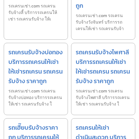
ถูก
รถเครนเช่า.com รถเครน
รับจ้างลี้ บริการรถเครนให้
รถเครนเช่า.com รถเครน
เช่า รถเครนรับจ้าง ให้เ
รับจ้างวังจันทร์ บริการรถ
เครนให้เช่า รถเครนรับจ้า
รถเครนรับจ้างบ่อทอง
รถเครนรับจ้างไพศาลี
บริการรถเครนให้เช่า
บริการรถเครนให้เช่า
ให้เช่ารถเครน รถเครน
ให้เช่ารถเครน รถเครน
รับจ้าง ราคาถูก
รับจ้าง ราคาถูก
รถเครนเช่า.com รถเครน
รถเครนเช่า.com รถเครน
รับจ้างบ่อทอง บริการรถเครน
รับจ้างไพศาลี บริการรถเครน
ให้เช่า รถเครนรับจ้าง ใ
ให้เช่า รถเครนรับจ้าง ใ
รถเฮี๊ยบรับจ้างราคา
รถเครนให้เช่า
ถูก บริการรถเครนให้
ดำเนินสะดวก บริการ