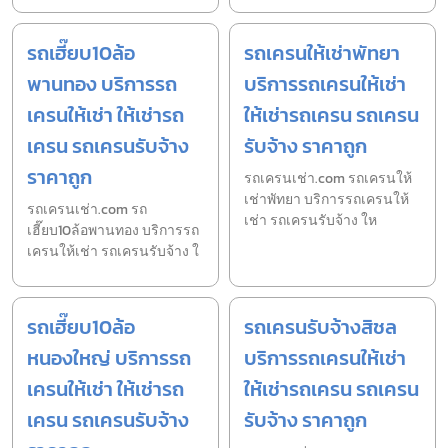
รถเฮี๊ยบ10ล้อ
รถเครนให้เช่าพัทยา
พานทอง บริการรถ
บริการรถเครนให้เช่า
เครนให้เช่า ให้เช่ารถ
ให้เช่ารถเครน รถเครน
เครน รถเครนรับจ้าง
รับจ้าง ราคาถูก
ราคาถูก
รถเครนเช่า.com รถเครนให้
เช่าพัทยา บริการรถเครนให้
รถเครนเช่า.com รถ
เช่า รถเครนรับจ้าง ให
เฮี๊ยบ10ล้อพานทอง บริการรถ
เครนให้เช่า รถเครนรับจ้าง ใ
รถเฮี๊ยบ10ล้อ
รถเครนรับจ้างสิชล
หนองใหญ่ บริการรถ
บริการรถเครนให้เช่า
เครนให้เช่า ให้เช่ารถ
ให้เช่ารถเครน รถเครน
เครน รถเครนรับจ้าง
รับจ้าง ราคาถูก