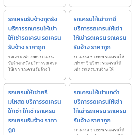
รถเครนรับจ้างกุดรัง
รถเครนให้เช่าภาชี
บริการรถเครนให้เช่า
บริการรถเครนให้เช่า
ให้เช่ารถเครน รถเครน
ให้เช่ารถเครน รถเครน
รับจ้าง ราคาถูก
รับจ้าง ราคาถูก
รถเครนเช่า.com รถเครน
รถเครนเช่า.com รถเครนให้
รับจ้างกุดรัง บริการรถเครน
เช่าภาชี บริการรถเครนให้
ให้เช่า รถเครนรับจ้าง ใ
เช่า รถเครนรับจ้าง ให้
รถเครนให้เช่าศรี
รถเครนให้เช่าแกดำ
มโหสถ บริการรถเครน
บริการรถเครนให้เช่า
ให้เช่า ให้เช่ารถเครน
ให้เช่ารถเครน รถเครน
รถเครนรับจ้าง ราคา
รับจ้าง ราคาถูก
ถูก
รถเครนเช่า.com รถเครนให้