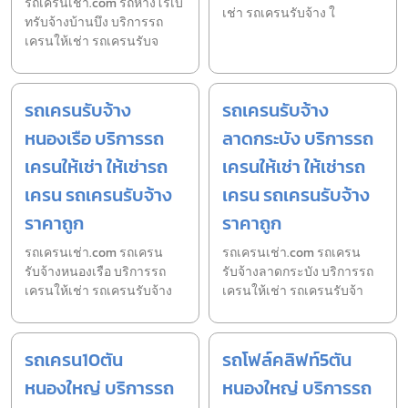
รถเครนเช่า.com รถหางโรเบ
เช่า รถเครนรับจ้าง ใ
ทรับจ้างบ้านบึง บริการรถ
เครนให้เช่า รถเครนรับจ
รถเครนรับจ้าง
รถเครนรับจ้าง
หนองเรือ บริการรถ
ลาดกระบัง บริการรถ
เครนให้เช่า ให้เช่ารถ
เครนให้เช่า ให้เช่ารถ
เครน รถเครนรับจ้าง
เครน รถเครนรับจ้าง
ราคาถูก
ราคาถูก
รถเครนเช่า.com รถเครน
รถเครนเช่า.com รถเครน
รับจ้างหนองเรือ บริการรถ
รับจ้างลาดกระบัง บริการรถ
เครนให้เช่า รถเครนรับจ้าง
เครนให้เช่า รถเครนรับจ้า
รถเครน10ตัน
รถโฟล์คลิฟท์5ตัน
หนองใหญ่ บริการรถ
หนองใหญ่ บริการรถ